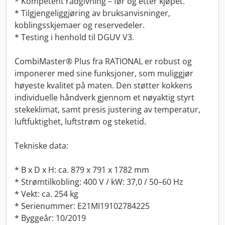
* Kompetent rådgivning – før og etter kjøpet.
* Tilgjengeliggjøring av bruksanvisninger,
koblingsskjemaer og reservedeler.
* Testing i henhold til DGUV V3.
CombiMaster® Plus fra RATIONAL er robust og
imponerer med sine funksjoner, som muliggjør
høyeste kvalitet på maten. Den støtter kokkens
individuelle håndverk gjennom et nøyaktig styrt
stekeklimat, samt presis justering av temperatur,
luftfuktighet, luftstrøm og steketid.
Tekniske data:
* B x D x H: ca. 879 x 791 x 1782 mm
* Strømtilkobling: 400 V / kW: 37,0 / 50–60 Hz
* Vekt: ca. 254 kg
* Serienummer: E21MI19102784225
* Byggeår: 10/2019