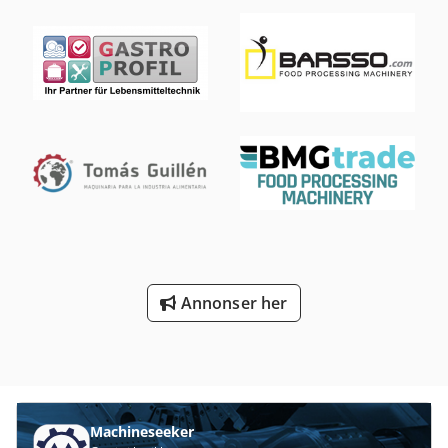
Gir kontinuerlig drift for uavbrutt produksjon. • Utstyrt
med kontaktflater i rustfritt stål. * Produksjonen kan
variere avhengig av kuttstørrelse og produkt. Dsdjyufl
Hepfx Ag Uock
Annonser her
Machineseeker