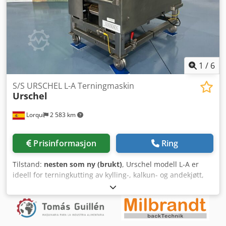
1
/
6
S/S URSCHEL L-A Terningmaskin
Urschel
Lorquí
2 583 km
Prisinformasjon
Ring
Tilstand:
nesten som ny (brukt)
, Urschel modell L-A er
ideell for terningkutting av kylling-, kalkun- og andekjøtt,
skjell, hummer, reker, østers, krabbe, selleri, fersk eller
syltet paprika, sopp og sitrusskall, kirsebær, sitron, svisker,
kandiserte frukter, epler, persille. • Maksimal innløps-
tykkelse eller diameter må ikke overstige 1/2'' (12,7 mm). •