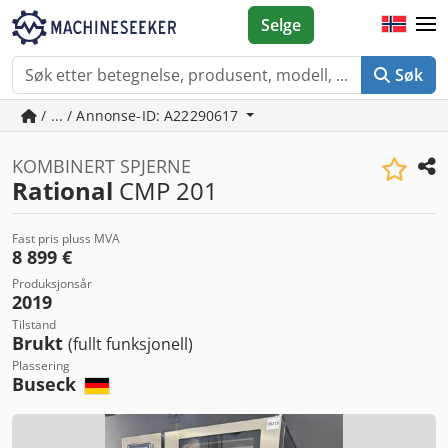
Selge
Søk
/ ... / Annonse-ID: A22290617
KOMBINERT SPJERNE
Rational
CMP 201
Fast pris pluss MVA
8 899 €
Produksjonsår
2019
Tilstand
Brukt
(fullt funksjonell)
Plassering
Buseck