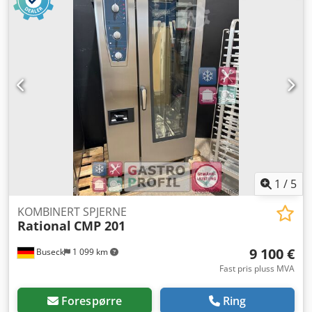
1
/
5
KOMBINERT SPJERNE
Rational
CMP 201
9 100 €
Buseck
1 099 km
Fast pris pluss MVA
Forespørre
Ring