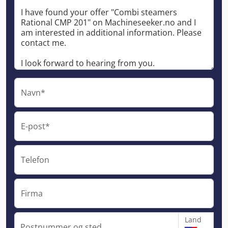
Navn*
E-post*
Telefon
Firma
Land
Postnummer og sted