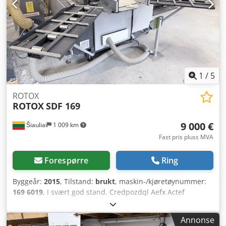
under drift: min. 15 °C, maks. 40 °C Bruksanvisning
foreligger digitalt. Mellomsalg, endringer og feil
forbeholdes.
1
/
5
ROTOX
ROTOX
SDF 169
9 000 €
Šiauliai
1 009 km
Fast pris pluss MVA
Forespørre
Ring
Byggeår:
2015
, Tilstand:
brukt
, maskin-/kjøretøynummer:
169 6019
, I svært god stand. Credpozdql Aefx Actef
Annonse