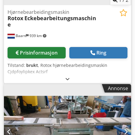
Hjørnebearbeidingsmaskin
Rotox
Eckebearbeitungsmaschin
e
Baarn
939 km
Prisinformasjon
Ring
Tilstand:
brukt
, Rotox hjørnebearbeidingsmaskin
Cjdpfoylipkex Actsrf
Annonse