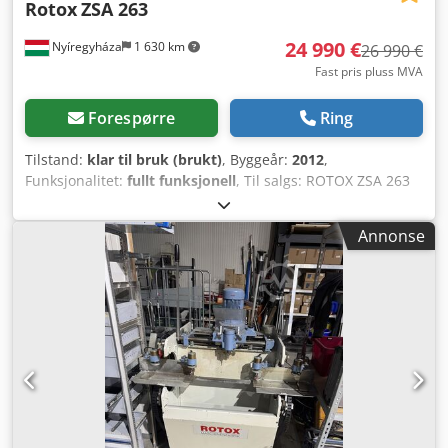
Rotox
ZSA 263
24 990 €
Nyíregyháza
1 630 km
26 990 €
Fast pris pluss MVA
Forespørre
Ring
Tilstand:
klar til bruk (brukt)
, Byggeår:
2012
,
Funksjonalitet:
fullt funksjonell
, Til salgs: ROTOX ZSA 263
automatisk profilsag, produksjonsår 2012. Maskinen er i
fungerende stand, brukes jevnlig og kan inspiseres og
Annonse
testes etter avtale. Hovedfunksjoner: CNC-styringssystem
Kutte vinkler: 45°, 90° og 135° Pneumatisk profilklemming
Automatisk profilfremføring Materialtransport til høyre og
venstre Egnet for automatisk kutting av PVC-profiler ROTOX
ZSA 263 er en pålitelig og høytytende industrimaskin,
ideell for bedrifter som driver med produksjon av vinduer
og dører. Crodpfxoy Sk Ame Actjf Ta gjerne kontakt for mer
informasjon eller for å avtale en visning.