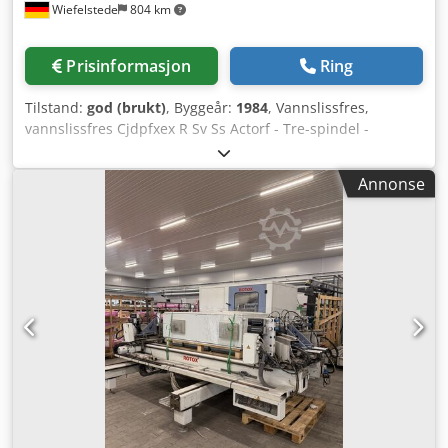
Wiefelstede
804 km
Prisinformasjon
Ring
Tilstand:
god (brukt)
, Byggeår:
1984
, Vannslissfres,
vannslissfres Cjdpfxex R Sv Ss Actorf - Tre-spindel -
Elektropneumatisk styring - Pneumatisk emnespenning -
Finjustering via spindler og håndhjul
Annonse