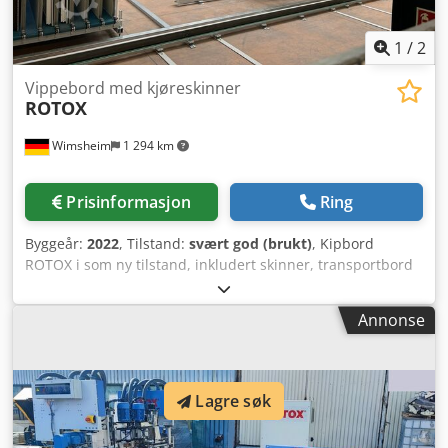
1
/
2
Vippebord med kjøreskinner
ROTOX
Wimsheim
1 294 km
Prisinformasjon
Ring
Byggeår:
2022
, Tilstand:
svært god (brukt)
, Kipbord
ROTOX i som ny tilstand, inkludert skinner, transportbord
og styreskap. Csdpfx Aex Dy S Soctorf
Annonse
Lagre søk