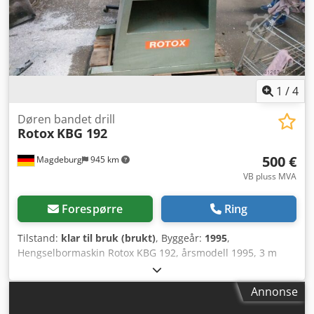
1
/
4
Døren bandet drill
Rotox
KBG 192
500 €
Magdeburg
945 km
VB pluss MVA
Forespørre
Ring
Tilstand:
klar til bruk (brukt)
, Byggeår:
1995
,
Hengselbormaskin Rotox KBG 192, årsmodell 1995, 3 m
skyvebord, Crodpfxod R S Hno Actof
Annonse