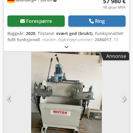
57 980 €
Bellenberg
1 364 km
VB pluss MVA
Forespørre
Ring
Byggeår:
2020
, Tilstand:
svært god (brukt)
, Funksjonalitet:
fullt funksjonell
, maskin-/kjøretøynummer:
2686017
, Til
salgs: Automatisk stålklippsmaskin fra ROTOX, modell
SZA268, årsmodell 2020. ROTOX SZA268 er en automatisk
Annonse
kappemaskin beregnet for saging av firkantede stålrør og
stålprofiler med en veggtykkelse på opptil 4 mm. 90°
sagaggregatet med hydraulisk matning muliggjør presise
kapp, som kan utføres enten parallelt med en ROTOX PVC-
klipp eller etter en egen skjæreliste.
Lengdeposisjoneringen styres av en servomotor, og
maskinen er utstyrt med PC-styring samt profiluavhengig
emneoppspenning for fleksibel håndtering. Tekniske data:
Mål: Maskinbredde: ca. 12,5 m uten sikkerhetsgjerde
Maskindybde: med 10-deler bord: ca. 2500 mm uten
sikkerhetsgjerde med 20-deler bord: ca. 3500 mm uten
sikkerhetsgjerde Maskinhøyde: ca. 1900 mm Vekt: ca. 2560