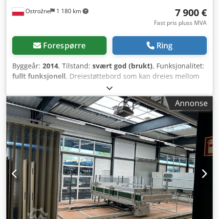
7 900 €
Ostrożne
1 180 km
Fast pris pluss MVA
Forespørre
Ring
Byggeår:
2014
, Tilstand:
svært god (brukt)
, Funksjonalitet:
fullt funksjonell
, Dreiestøttebord som kan dreies mellom
0° og 180°, muliggjør bearbeiding av tre sider i én
oppspenning. 2 forhåndsvalgbare hastigheter, 6 000 eller
Annonse
12 000 omdreininger per minutt, gir mulighet for
bearbeiding av både stål- og aluminiumprofiler. 4
pneumatiske kopistifter. Pneumatisk materialklemming.
Minimalt mengdesprøyteanlegg. Profilbredde: 30-120 mm.
Profilhøyde: 50-100 mm. Stanglengde: 490 - 3.000 mm.
Vekt: ca. 350 kg. Cjdpeyuy S Ijfx Acterf