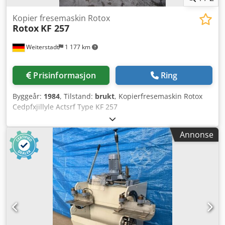
Kopier fresemaskin Rotox
Rotox
KF 257
Weiterstadt
1 177 km
Prisinformasjon
Ring
Byggeår:
1984
, Tilstand:
brukt
, Kopierfresemaskin Rotox
Cedpfxjillyle Actsrf Type KF 257
Annonse