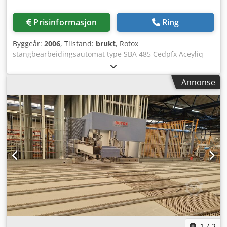
Prisinformasjon
Ring
Byggeår:
2006
, Tilstand:
brukt
, Rotox
stangbearbeidingsautomat type SBA 485 Cedpfx Aceyliq
Ujtsrf
Annonse
1
/
2