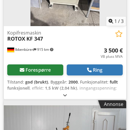
1
/
3
Kopifresmaskin
ROTOX
KF 347
3 500 €
Ibbenbüren
915 km
VB pluss MVA
Forespørre
Ring
Tilstand:
god (brukt)
, Byggeår:
2000
, Funksjonalitet:
fullt
funksjonell
, effekt:
1,5 kW (2,04 hk)
, inngangsspenning:
400 V
, rotasjonshastighet (maks.):
12 000 o/min
, Jeg tilbyr
her min Rotox KF 347 kopierfres som er i god stand. Den er
Annonse
fullt funksjonell og klar til bruk i ditt verksted. -Modell:
Rotox KF 347 -Effekt: 1,5 kW -12 000 o/min -Årsmodell: 2000
-Spenning: 400 Volt -Tilstand: Svært god og fullt funksjonell
Cedpfx Acjyxy Ncetorf Maskinen er klar for demonstrasjon