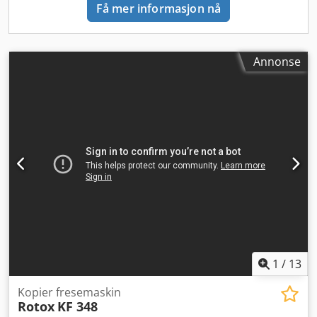
Få mer informasjon nå
Grense-trykk: min. 5 bar (også under drift), maks. 6 bar
Luftforbruk: ca. 15 l/min / sagbevegelse Tilkobling: NW Ø 9
mm Tillatt arbeidstemperatur: min. 15°C og maks. 40°C
Annonse
1
/
13
Kopier fresemaskin
Rotox
KF 348