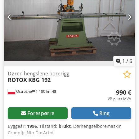
og kan testes når som helst.
1
/
6
Døren hengslene borerigg
ROTOX
KBG 192
990 €
Ostrożne
1 180 km
VB pluss MVA
Forespørre
Ring
Byggeår:
1996
, Tilstand:
brukt
, Dørhengselboremaskin
Crodpfjc Nin Djx Actof