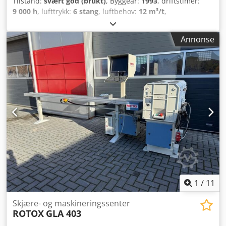
Tilstand:
svært god (brukt)
, Byggeår:
1993
, driftstimer:
9 000 h
, lufttrykk:
6 stang
, luftbehov:
12 m³/t
,
inngangsspenning:
400 V
, Kopierfres ROTOX for vinduer og
dører i aluminium og PVC Csdpfx Acou Dat Detorf
Annonse
1
/
11
Skjære- og maskineringssenter
ROTOX
GLA 403