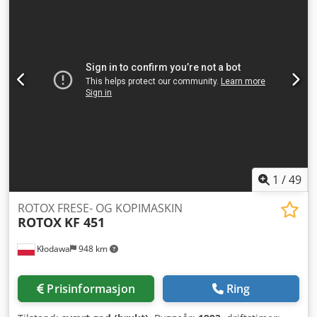
1
/
49
ROTOX FRESE- OG KOPIMASKIN
ROTOX
KF 451
Kłodawa
948 km
Prisinformasjon
Ring