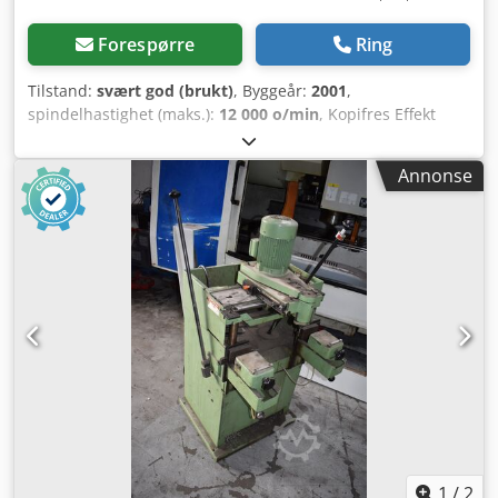
Forespørre
Ring
Tilstand:
svært god (brukt)
, Byggeår:
2001
,
spindelhastighet (maks.):
12 000 o/min
, Kopifres Effekt
(kW): 1,5 Spenning (V): 400 Driftstrykk (bar): 7
Crjdpfetqytiex Actef Spindelhastighet (min⁻¹): 12.000 Maks.
Annonse
arbeidsstykke tverrsnitt B x H (mm): 200 x 100 Fresområde
L x B (mm): 315 x 130 Innstikksdybde (mm): 200
Maskindimensjoner L x B x H (mm): KF 347 = 1.260 x 820 x
1.650 Vekt (kg): ca. 350
1
/
2