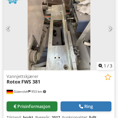
1
/
3
Vannjettskjærer
Rotox
FWS 381
Gütersloh
953 km
Prisinformasjon
Ring
Tilstand:
brukt
, Byggeår:
2017
, Funksjonalitet:
fullt