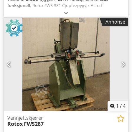
funksjonell
, Rotox FWS 381 Cjdpfezpygyjx Actorf
Annonse
1
/
4
Vannjettskjærer
Rotox
FWS287