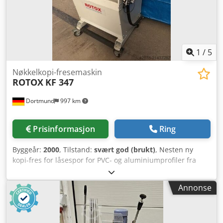
1
/
5
Nøkkelkopi-fresemaskin
ROTOX
KF 347
Dortmund
997 km
Prisinformasjon
Ring
Byggeår:
2000
, Tilstand:
svært god (brukt)
, Nesten ny
kopi-fres for låsespor for PVC- og aluminiumprofiler fra
opplæringsverksted Spesielle egenskaper: Cedpfx Acoyrh
Ncjtorf - 3-sidet bearbeiding av ramme- og vingeprofiler i
Annonse
én oppspenning for f.eks. profilsylinder, dørvriderhull,
låskasse - Utstyrt med 4 kopiruller for fleksibel og enkel
bruk av sjablonsystemet - Enkel innlegging av
profilstangen uten forstyrrende freseenheter - Manuell