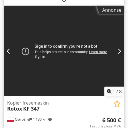
Annonse
1
/
8
Kopier fresemaskin
Rotox
KF 347
6 500 €
Ostrożne
1 180 km
Fast pris pluss MVA