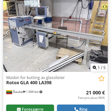
1
/
5
Maskin for kutting av glasslister
Rotox
GLA 400 LA398
21 000 €
Šiauliai
1 009 km
Fast pris pluss MVA
Forespørre
Ring