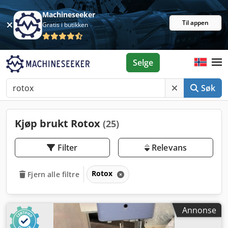
Machineseeker
Til appen
Gratis i butikken
Selge
Søk
Kjøp brukt Rotox
(25)
Filter
Relevans
Rotox
Fjern alle filtre
Annonse