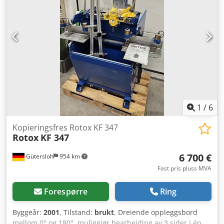
dreieinnretning for profilstenger for 3-sidig bearbeiding -
Optimal bearbeidingskvalitet takket være konstruksjonen
for bruk av korte verktøy Maks. emnetverrsnitt B x H: 200 x
100 mm Freseområde L x B: 315 x 130 mm Innstikksdybde:
200 mm Turtall 12.000 o/min Motoreffekt 1,5 kW med 400 V
Maskindimensjoner L x B x H: 1260 x 820 x 1650 mm
Maskinvekt 340 kg Siegfried Volz Werkzeugmaschinen
Rüschebrinkstr. 151-153 DE - 44143 Dortmund - Wambel /
Tyskland
1
/
6
Kopieringsfres Rotox KF 347
Rotox
KF 347
6 700 €
Gütersloh
954 km
Fast pris pluss MVA
Forespørre
Ring
Byggeår:
2001
, Tilstand:
brukt
, Dreiende oppleggsbord
mellom 0° og 180°, muliggjør bearbeiding av 3 sider i én