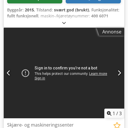
Byggeår:
2015
, Tilstand:
svært god (brukt)
, Funksjonalitet:
fullt funksjonell
, maskin-/kjøretøynummer:
400 6071
LA398
, I svært god stand. Codpfozdp H Eox Acterf
Annonse
1
/
3
Skjære- og maskineringssenter