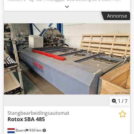
oppspenning 12 000 omdreininger per minutt 4
pneumatisk styrte kopierstifter Pneumatisk
Annonse
materialspenning Minimalt påføringssprayanlegg
Profilbredde: 30–120 mm Profilhøyde: 50–100 mm
Crsdjvgdpdepfx Actof Emnelengde: 490–3 000 mm Vekt: ca.
350 kg Svært god stand
1
/
7
Stangbearbeidingsautomat
Rotox
SBA 485
Baarn
939 km