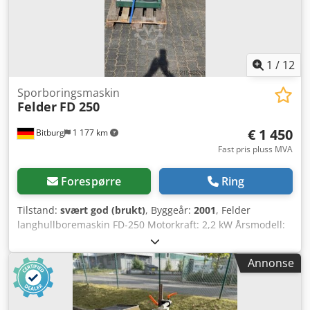
1
/
12
Sporboringsmaskin
Felder
FD 250
€ 1 450
Bitburg
1 177 km
Fast pris pluss MVA
Forespørre
Ring
Tilstand:
svært god (brukt)
, Byggeår:
2001
, Felder
langhullboremaskin FD-250 Motorkraft: 2,2 kW Årsmodell:
2001 Høydejustering via håndhjul Spakbetjening Cjdsyvv
Ngepfx Af Dsrf 2 manuelle spennere Flere langhullsfreser
Annonse
Lokasjon: fra lager 54634 Bitburg - umiddelbart tilgjengelig
-