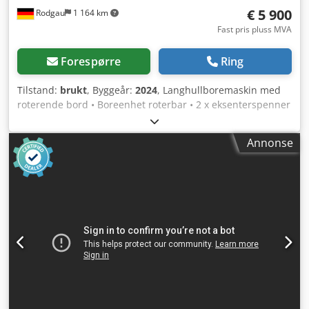
€ 5 900
Rodgau
1 164 km
Fast pris pluss MVA
Forespørre
Ring
Tilstand:
brukt
, Byggeår:
2024
, Langhullboremaskin med
roterende bord • Boreenhet roterbar • 2 x eksenterspenner
• Høydeindikator • Mekanisk dybeltapp-enhet (16-22-25-32
mm hullavstand) • 2 hastigheter: 1440 / 2880 o/min •
Annonse
Motoreffekt 1,5 kW 1.1 Arbeidsbord mm 800x400 1.2 Motor
kW 1,5 1.3 Spindelhastighet o/min 2880 1.4 Maks.
langhullhøyde over bord mm 160 1.5 Maks.
lengdearbeidsvandring mm 345 1.6 Maks.
tverrarbeidsvandring mm 245 1.7 Spindelslag mm 160 1.8
Spennediameter verktøy mm 0-20 1.9 Maks. verktøylengde
mm 175 1.10 Spenneeksenter stk 1 1.11 Lengskipt
bordvinkel ° 1.12 Spindeldreiing ° 1.13 Bordreing ° +/- 45°
1.14 Maskindimensjoner mm 1500x1100x950 1.15
Maskinvekt kg 345 P 41 55 Avsugsstuss 1 P 41 25 2.
Spenneeksenter 1 P 41 20 Mekanisk dybelboreenhet 1 P41
07 2-hastighetsmotor 1,5/1,9kW 1440/2880 o/min P41 34