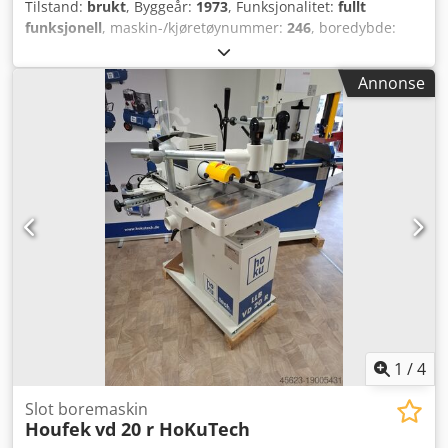
Tilstand:
brukt
, Byggeår:
1973
, Funksjonalitet:
fullt
funksjonell
, maskin-/kjøretøynummer:
246
, boredybde:
145 mm
, borchuckstørrelse:
20 mm
, totalvekt:
220 kg
,
effekt:
2 kW (2,72 hk)
, Panhans langhullsboringsmaskin,
Annonse
type nr. 116. Credpfxozkqg Hs Af Def
1
/
4
Slot boremaskin
Houfek
vd 20 r HoKuTech