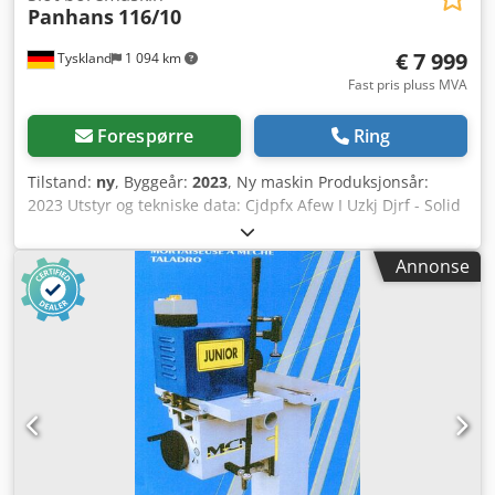
Panhans
116/10
€ 7 999
Tyskland
1 094 km
Fast pris pluss MVA
Forespørre
Ring
Tilstand:
ny
, Byggeår:
2023
, Ny maskin Produksjonsår:
2023 Utstyr og tekniske data: Cjdpfx Afew I Uzkj Djrf - Solid
tysk maskinkonstruksjon - Profesjonell
langhullsfresemaskin og presis dybelboring, fast bord,
Annonse
lettgående, mobil boreenhet - Kjøreanordning for økt
mobilitet - Bord i støpegods 700 x 380 mm, tykkveggede og
ekstra forsterkede ribber - 2 stk. håndeksenterspennere
med massive stålsøyler for sikker fastspenning av
arbeidsstykkene - Lettgående kryssupport med justerbare
kuleføringer for side- og dybderegulering - 2-spaks
betjening - Justering av høyde via håndhjul og skala,
borestopp via skala, borelengdebegrensning stilles inn
med anlegg til venstre og høyre - Bormotoreffekt 1,3/1,7
kW, polskiftbar, turtall 1500/3000 o/min, med mekanisk