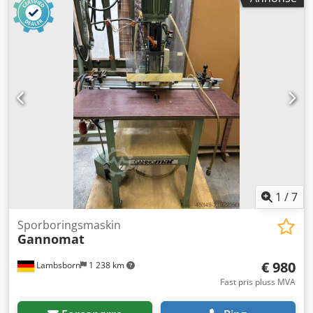
1
/
7
Sporboringsmaskin
Gannomat
€ 980
Lambsborn
1 238 km
Fast pris pluss MVA