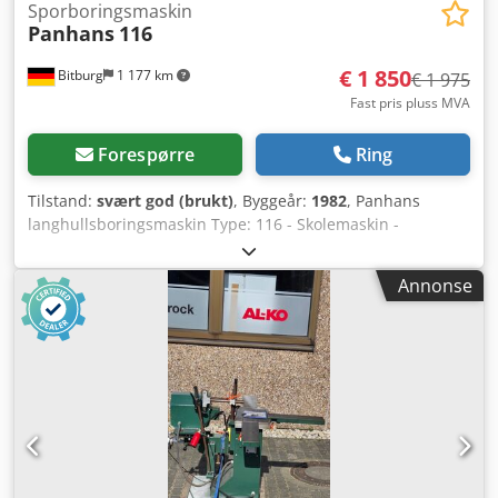
Sporboringsmaskin
Panhans
116
€ 1 850
Bitburg
1 177 km
€ 1 975
Fast pris pluss MVA
Forespørre
Ring
Tilstand:
svært god (brukt)
, Byggeår:
1982
, Panhans
langhullsboringsmaskin Type: 116 - Skolemaskin -
Tobetjent Dybelforboringsutstyr: deling 16, 22, 25, 32 mm
Boredybde: 145 mm Langhullslengde: 240 mm
Annonse
Høydejustering: 135 mm Motoreffekt: 1,5 kW Turtall: 2800
o/min Nedholder: manuell Avsugstilkobling: 100 mm
Crsdpfxex Nrhro Af Def Maskinlengde: 1280 mm
Maskinbredde: 960 mm Vekt: 300 kg Plassering:
umiddelbart tilgjengelig fra lager, 54634 Bitburg