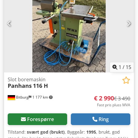
1
/
15
Slot boremaskin
Panhans
116 H
€ 2 990
Bitburg
1 177 km
€ 3 490
Fast pris pluss MVA
Forespørre
Ring
Tilstand:
svært god (brukt)
, Byggeår:
1995
, brukt, god