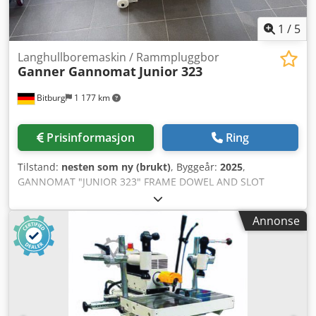
1
/
5
Langhullboremaskin / Rammpluggbor
Ganner Gannomat
Junior 323
Bitburg
1 177 km
Prisinformasjon
Ring
Tilstand:
nesten som ny (brukt)
, Byggeår:
2025
,
GANNOMAT "JUNIOR 323" FRAME DOWEL AND SLOT
MORTISER Complete in standard configuration as per price
list 01/22/D including: - Precision collet chuck for ER 40
Annonse
collets Ø 3–26 mm, incl. collets Ø 10 / 13 / 16 / 20 - Motor
1.5 kW, 2800 rpm - Position setting via digital counter -
Position adjustment for 2 levels, pneumatic (0–100 mm) -
Max drilling depth: 150 mm - Precision indexing rail with
12 mm pitch, including: - Central locking and cross
adjustment 320 mm - 2 pneumatic safety clamping
cylinders - Complete stop system consisting of: 1 central