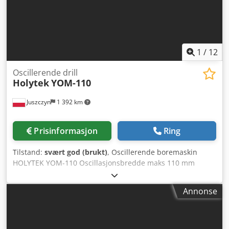
1
/
12
Oscillerende drill
Holytek
YOM-110
Juszczyn
1 392 km
Prisinformasjon
Ring
Tilstand:
svært god (brukt)
, Oscillerende boremaskin
HOLYTEK YOM-110 Oscillasjonsbredde maks 110 mm
Maksimal boredybde 50 mm Spindelhastighet 9500 o/min
Vippebord justerbart opp til 20° Verktøy festes med
Annonse
spennhylse CE-sertifisert Crodpfxou Efhce Af Djf