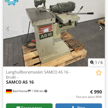
Verktøyfestebredde: 0–20 mm Arbeidsbordrotasjon: ±60°
Arbeidsbordlengde: 565 mm Arbeidsbordbredde: 315 mm
Diameter på støvavsugsnippel: 90 mm Effektuttak: 2,2 kW
Tilslutningsspenning: 400 V Nettfrekvens: 50 Hz Mål: 1290
× 980 × 1270 mm Vekt: 260 kg Tilgjengelighet: på kort sikt
Lagerplass: Röllbach
1
/
6
Langhullboremaskin SAMCO AS 16 -
brukt -
SAMCO
AS 16
€ 990
Bad Honnef
1 096 km
Fast pris pluss MVA
Forespørre
Ring