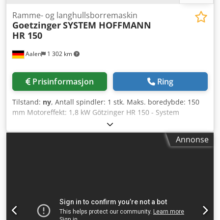
Ramme- og langhullsborremaskin
Goetzinger
SYSTEM HOFFMANN
HR 150
Aalen
1 302 km
Prisinformasjon
Ring
Tilstand:
ny
, Antall spindler: 1 stk. Maks. boredybde: 150
mm Motoreffekt: 1,8 kW Götzinger HR 150 - System
Hoffmann ----- Maskinen garanterer deg høyeste presisjon
ved boring i to plan. Ramme- og langhullsboringsmaskin,
Annonse
muliggjør boring i to plan i én oppspenning. -
Gjennomtenkt, nøyaktig og brukervennlig anleggssystem -
Særlig lettbetjent og slarkfri rasterposisjonering, matning
og tverrjustering - Føringssystemer for de høyeste krav -
Spesialborkjoks – nøyaktig og stille rotasjon - Boreplan via
digitalt display - To sideanlegg gir store fordeler,
senteranlegg etter ønske - Kontinuerlig frontanlegg med
posisjonsmerking - Boremønster fritt valgbart etter