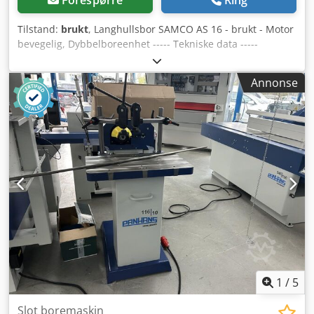
Tilstand:
brukt
, Langhullsbor SAMCO AS 16 - brukt - Motor
bevegelig, Dybbelboreenhet ----- Tekniske data -----
Arbeidsbordstørrelse: 550 x 285 mm, Borebredde: 190 mm,
Boredybde: 120 mm, Turtall: 2 840 o/min., Motor: 1,5 kW,
Annonse
Vekt: 220 kg Crjdpfsw Nv Nxox Af Dof
1
/
5
Slot boremaskin