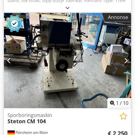
stand, lite brukt, topp utstyr Fabrikat: Panhans Type: 116H
Årsmodell: 1995 Maskinnr.: 640 GS-trestøvtestet 2-spaks
betjening Borchuck 20 mm Cjdpfx Afjxgu Uae Derf
Annonse
Dybelforboringsenhet med 4 raster Gjeranslag 45°
trinnløst svingbar Flyttbar Emnespennere pneumatisk 2
stk. Pneumatisk høydejustering med fotpedal
Avsugstilkobling D 100 mm Plassbehov ca. 950 mm x 1000
mm x 1300 mm Vekt ca. 200 kg Lagersted: 54634 Bitburg,
fritt lastet, uinnpakket Overleveres i besiktiget tilstand
Uten garanti og reklamasjon
1
/
10
Sporboringsmaskin
Steton
CM 104
€ 2 250
Flörsheim am Main