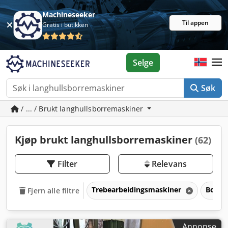
Machineseeker
Til appen
Gratis i butikken
Selge
Søk
/ ... / Brukt langhullsborremaskiner
Kjøp brukt langhullsborremaskiner
(62)
Filter
Relevans
Trebearbeidingsmaskiner
Borma
Fjern alle filtre
Annonse