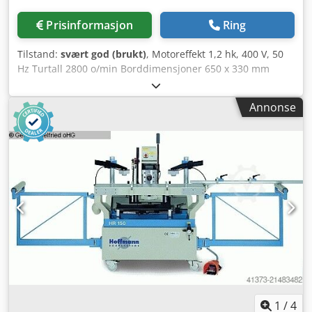
Prisinformasjon
Ring
Tilstand:
svært god (brukt)
, Motoreffekt 1,2 hk, 400 V, 50
Hz Turtall 2800 o/min Borddimensjoner 650 x 330 mm
Tverrjustering 300 mm Dybdejustering 150 mm
Credpjvzramofx Af Djf Høydejustering 170 mm Bordhøyde
Annonse
880 mm Vekt ca. 280 kg
1
/
4