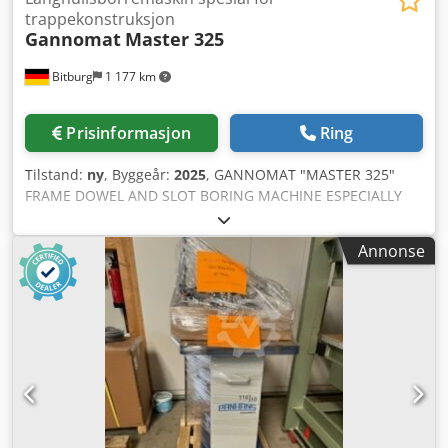
trappekonstruksjon
Gannomat
Master 325
Bitburg
1 177 km
Prisinformasjon
Ring
Tilstand:
ny
, Byggeår:
2025
, GANNOMAT "MASTER 325"
FRAME DOWEL AND SLOT BORING MACHINE ESPECIALLY
FOR STAIRCASE CONSTRUCTION complete in standard
version according to the price list 01/19/D with: - Precision
Annonse
collet chuck for ER40 collets, Ø 3-26 mm incl. collets Ø 10 /
13 / 16 / 20 - Pole-changing motor 1400/2800 rpm, 1.5 kW -
Linear laser with bracket - Boring unit, infinitely rotatable
from the front (65°-0°-65°) - Position setting via digital
counter - Position adjustment for 2 levels, pneumatic (0-
100 mm) - Max. drilling depth 200 mm - Precision indexing
rail with 12 mm pitch with center notch and lateral
adjustment 320 mm - Complete stop system consisting of:
1 center stop and 1 stop for extra-wide frames 1 stop bar,
approx. 850 mm long (can be shifted from left to right and