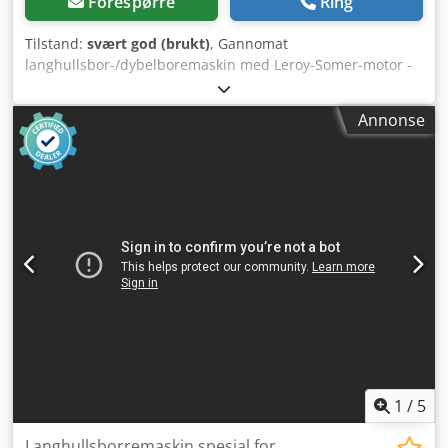
Forespørre
Ring
Tilstand:
svært god (brukt)
, Gannomat
langhullsbor-/dybelboremaskin med Leroy-Somer-motor -
Motortype: LS80L2 - Effekt: 1,1 kW - Turtall: 2810 o/min -
Spenning: 220/380 V - Frekvens: 50 Hz Crjdpoy Saw Hefx Af
Annonse
Dsf - Kapslingsklasse: IP54 3-faset drift - Solid arbeidsbord
- Presise styreskinner - Justerbare anlegg - Robust
metallkonstruksjon - Ideell for serieproduksjon og presise
tre-sammenføyninger – med bor og koppbor - Lufttrykk må
stenges av manuelt
1
/
5
Langhullsborremaskin spesial for