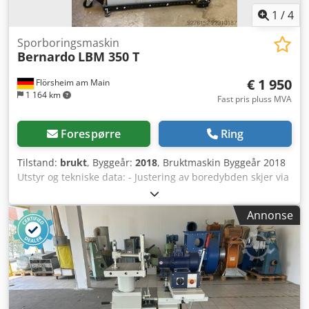
1
/
4
Sporboringsmaskin
Bernardo
LBM 350 T
€ 1 950
Flörsheim am Main
1 164 km
Fast pris pluss MVA
Forespørre
Ring
Tilstand:
brukt
, Byggeår:
2018
, Bruktmaskin Byggeår 2018
Utstyr og tekniske data: - Justering av boredybden skjer via
vedlikeholdsfri lineærføring - Effektivt og økonomisk arbeid
takket være hurtighevingssystemet, tungvint sveiving er
Annonse
ikke nødvendig - Lettgående og trinnløs justerbar
boreenhet - Høydejustering med finjustering og gassfjær
for vektutjevning - Tverrveis- og høydejustering med skala
og justerbare stoppere - Vibrasjonsfritt arbeid takket være
robust stålkonstruksjon - Boredybden kan justeres ved
hjelp av skala og stopper - Borehodehøydejusteringen kan
brukes fullt ut for vertikal fresing - Stor gråjernsbordplate