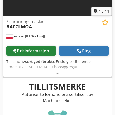
Mekanisk numerisk måling av spindelhøyde Cjdpewd U U
Dsfx Af Dorf Lagersted:
1
/
11
Sporboringsmaskin
BACCI
MOA
Juszczyn
1 392 km
Prisinformasjon
Ring
Tilstand:
svært god (brukt)
, Ensidig oscillerende
boremaskin BACCI MOA Ett boreaggregat
Oscillasjonsområde opp til 120 mm Verktøyets
omdreiningshastighet: 9500 o/min Maksimal boredybde:
80 mm Manuell justering av bord opp/ned Vinkeljustering
TILLITSMERKE
av bord: ±20° Cedpfxex Ih Ryj Af Dsrf Hovedmotor 2,2 kW
Autoriserte forhandlere sertifisert av
Machineseeker