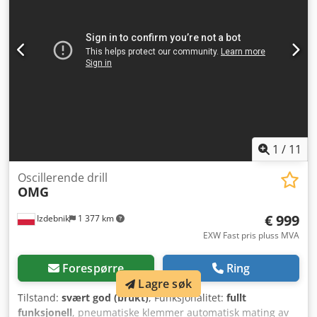
1
/
11
Oscillerende drill
OMG
€ 999
Izdebnik
1 377 km
EXW Fast pris pluss MVA
Forespørre
Ring
Lagre søk
Tilstand:
svært god (brukt)
, Funksjonalitet:
fullt
funksjonell
, pneumatiske klemmer automatisk mating av