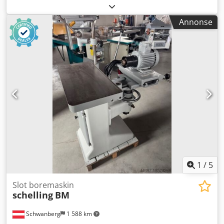
hastigheter Hastighet 2800 o/min Bordstørrelse 650 x 330
mm Tverrforskyvning 300 mm Crjdpfx Ajzlv S Djf Djf
Annonse
Dypforskyvning 150 mm Høydeforskyvning 170 mm
Bordhøyde 880 mm Vekt ca. 280 kg Pris 1900,-
1
/
5
Slot boremaskin
schelling
BM
Schwanberg
1 588 km