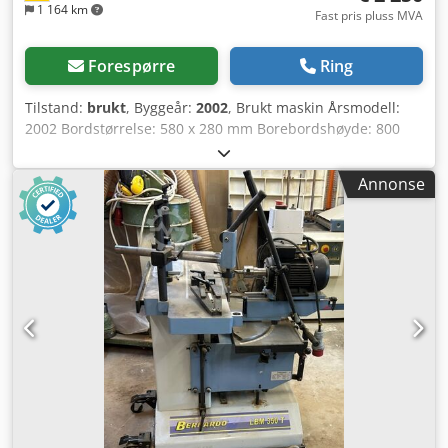
1 164 km
Fast pris pluss MVA
Forespørre
Ring
Tilstand:
brukt
, Byggeår:
2002
, Brukt maskin Årsmodell:
2002 Bordstørrelse: 580 x 280 mm Borebordshøyde: 800
mm Codozk Nupjpfx Af Dsrf Bordybde: 150 mm
Borelengde: 225 mm med Wescott-borchuck 0-20 mm
Annonse
Høydejustering: 120 mm Svingområde boreaggregat: 2 x
45° med 2 eksenterspenner med enhåndsbetjening med
dybelbore-enhet med måleur i håndhjulet med digital
visning med 2 hastigheter 1400 og 2800 o/min med
kjøreanordning LxBxH 850x1000x1050 mm Vekt ca. 240 kg
Tilgjengelighet: kort varsel Lagersted: Flörsheim