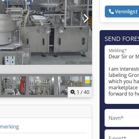
Vennligst 
SEND FORE
Melding*
1
/
40
Navn*
, merking
E-post*