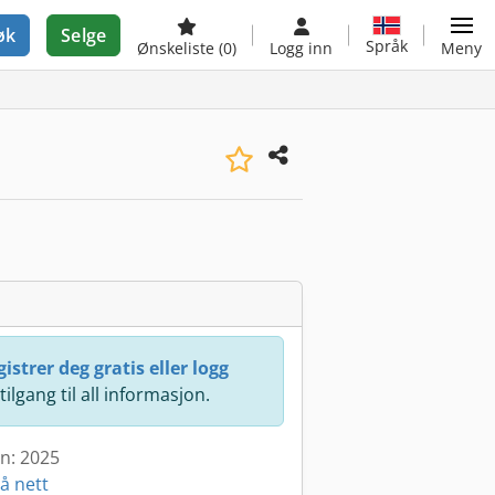
øk
Selge
Språk
Ønskeliste
(0)
Logg inn
Meny
istrer deg gratis eller logg
 tilgang til all informasjon.
en: 2025
å nett