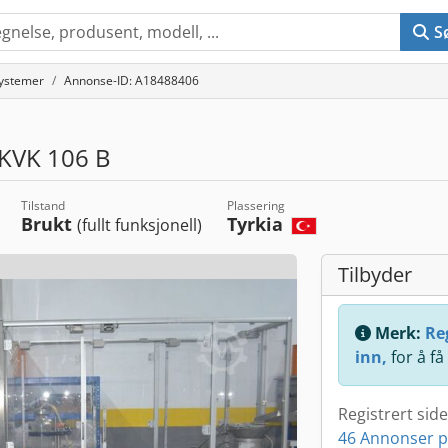
S
ystemer
Annonse-ID: A18488406
KVK 106 B
Tilstand
Plassering
Brukt
Tyrkia
(fullt funksjonell)
Tilbyder
Merk:
Reg
inn,
for å få
Registrert sid
46 Annonser p