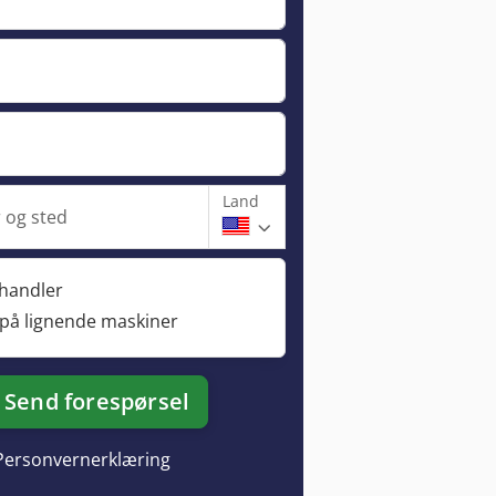
Land
og sted
rhandler
 på lignende maskiner
Send forespørsel
Personvernerklæring