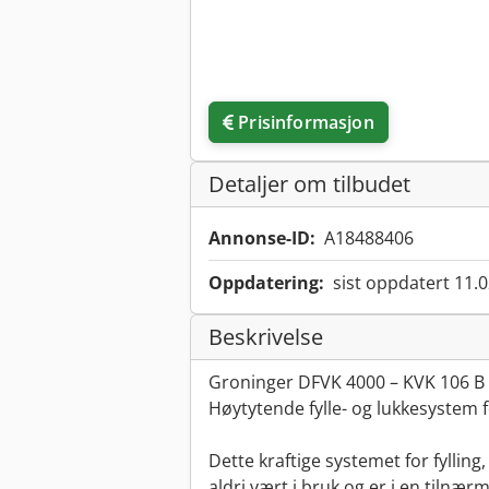
Prisinformasjon
Detaljer om tilbudet
Annonse-ID:
A18488406
Oppdatering:
sist oppdatert 11.
Beskrivelse
Groninger DFVK 4000 – KVK 106 B
Høytytende fylle- og lukkesystem 
Dette kraftige systemet for fyllin
aldri vært i bruk og er i en tilnærm