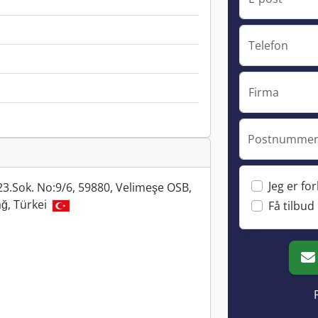
Telefon
Firma
Postnummer 
Jeg er fo
3.Sok. No:9/6, 59880, Velimeşe OSB,
ğ, Türkei
Få tilbud