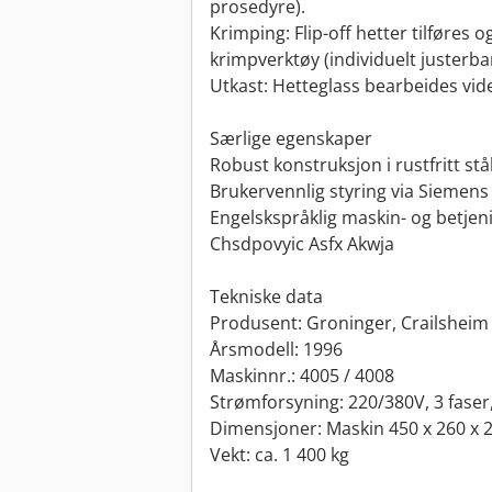
prosedyre).
Krimping: Flip-off hetter tilføres 
krimpverktøy (individuelt justerbar
Utkast: Hetteglass bearbeides vider
Særlige egenskaper
Robust konstruksjon i rustfritt st
Brukervennlig styring via Siemens
Engelskspråklig maskin- og betje
Chsdpovyic Asfx Akwja
Tekniske data
Produsent: Groninger, Crailsheim
Årsmodell: 1996
Maskinnr.: 4005 / 4008
Strømforsyning: 220/380V, 3 faser
Dimensjoner: Maskin 450 x 260 x 2
Vekt: ca. 1 400 kg