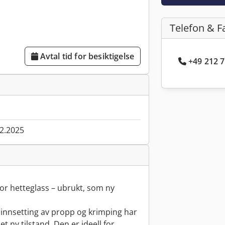
Telefon & F
Avtal tid for besiktigelse
+49 212 7
02.2025
for hetteglass – ubrukt, som ny
g, innsetting av propp og krimping har
et ny tilstand. Den er ideell for