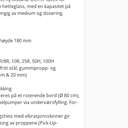
av hetteglass, med en kapasitet på
hengig av medium og dosering.
/ høyde 180 mm
6R/8R, 10R, 25R, 50H, 100H
fritt stål, gummipropp- og
mm & 20 mm)
ukking
areres på et roterende bord (Ø 80 cm),
elpumper via underværsfylling. For-
gsheis med vibrasjonsskinner gir
sing av proppene (Pick-Up-