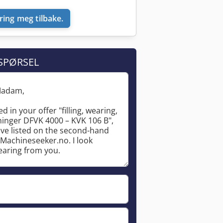
ring meg tilbake.
SPØRSEL