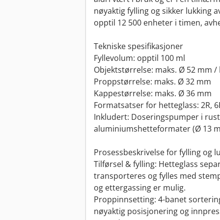
nøyaktig fylling og sikker lukking 
opptil 12 500 enheter i timen, av
Tekniske spesifikasjoner
Fyllevolum: opptil 100 ml
Objektstørrelse: maks. Ø 52 mm 
Proppstørrelse: maks. Ø 32 mm
Kappestørrelse: maks. Ø 36 mm
Formatsatser for hetteglass: 2R, 
Inkludert: Doseringspumper i rust
aluminiumshetteformater (Ø 13 
Prosessbeskrivelse for fylling og l
Tilførsel & fylling: Hetteglass sep
transporteres og fylles med stemp
og ettergassing er mulig.
Proppinnsetting: 4-banet sorterin
nøyaktig posisjonering og innpres