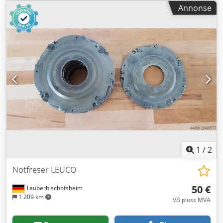
Tilgjengelig: 5
Annonse
1
/
2
Notfreser LEUCO
50 €
Tauberbischofsheim
1 209 km
VB pluss MVA