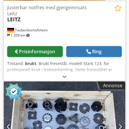
Justerbar notfres med gjengeinnsats
Leitz
LEITZ
Tauberbischofsheim
1 209 km
Prisinformasjon
Ring
Tilstand:
brukt
, Brukt fresestål, modell Stark 123, for
profesjonell bruk i trebearbeiding. Dette fresestålet er
egnet for typiske bearbeidingsoppgaver for denne typen
maskin, og kan inspiseres etter avtale. Ytterligere tekniske
Annonse
data og den nøyaktige tilstanden oppgis gjerne på
forespørsel. Dcedezryn Njpfx Aqpek