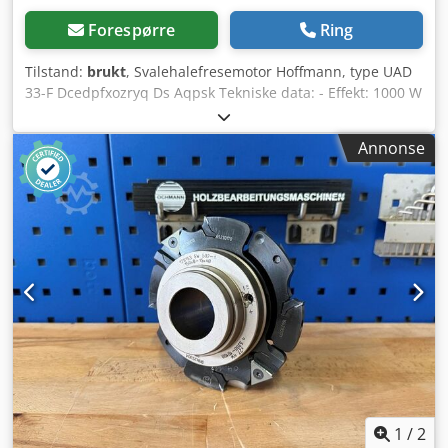
Forespørre
Ring
Tilstand:
brukt
, Svalehalefresemotor Hoffmann, type UAD
33-F Dcedpfxozryq Ds Aqpsk Tekniske data: - Effekt: 1000 W
- omdreiningstall: 33 000 o/min
Annonse
1
/
2