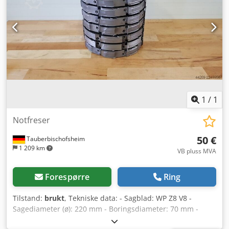
1
/
1
Notfreser
50 €
Tauberbischofsheim
1 209 km
VB pluss MVA
Forespørre
Ring
Tilstand:
brukt
, Tekniske data: - Sagblad: WP Z8 V8 -
Sagediameter (ø): 220 mm - Boringsdiameter: 70 mm -
Lengde: 30 mm Djdpezrykdsfx Aqpeck - Materiale: Stål -