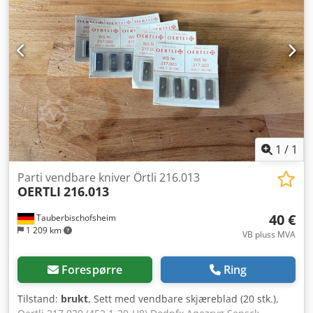
1
/
1
Parti vendbare kniver Örtli 216.013
OERTLI
216.013
40 €
Tauberbischofsheim
1 209 km
VB pluss MVA
Forespørre
Ring
Tilstand:
brukt
, Sett med vendbare skjæreblad (20 stk.),