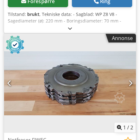
Forespørre
Ring
Tilstand:
brukt
, Tekniske data: - Sagblad: WP Z8 V8 -
Sagediameter (ø): 220 mm - Boringsdiameter: 70 mm -
Lengde: 14 mm Dcodpfx Aozryi Heqpek - Materiale: Stål -
Tilgjengelig: 8
Annonse
1
/
2
Notfreser FIWEC