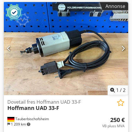
Annonse
1
/
2
Dovetail fres Hoffmann UAD 33-F
Hoffmann
UAD 33-F
250 €
Tauberbischofsheim
1 209 km
VB pluss MVA