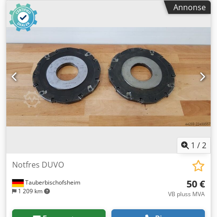
1900322
Annonse
1
/
2
Notfres DUVO
50 €
Tauberbischofsheim
1 209 km
VB pluss MVA