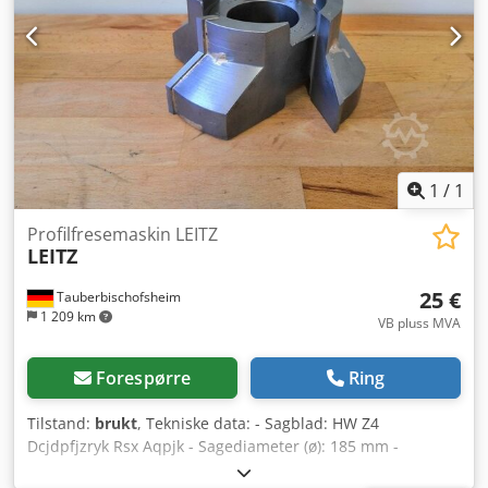
1
/
1
Profilfresemaskin LEITZ
LEITZ
25 €
Tauberbischofsheim
1 209 km
VB pluss MVA
Forespørre
Ring
Tilstand:
brukt
, Tekniske data: - Sagblad: HW Z4
Dcjdpfjzryk Rsx Aqpjk - Sagediameter (ø): 185 mm -
Boringsdiameter: 60 mm - Lengde: 80 mm - Materiale: Stål