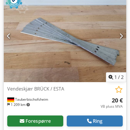
1
/
2
Vendeskjær BRÜCK / ESTA
20 €
Tauberbischofsheim
1 209 km
VB pluss MVA
Forespørre
Ring