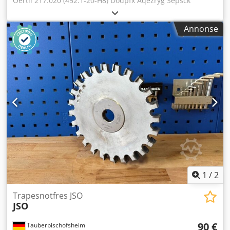
Oertli 217.020 (452.1-20-H8) Dodpfx Aqezryg Sepsck
Annonse
1
/
2
Trapesnotfres JSO
JSO
90 €
Tauberbischofsheim