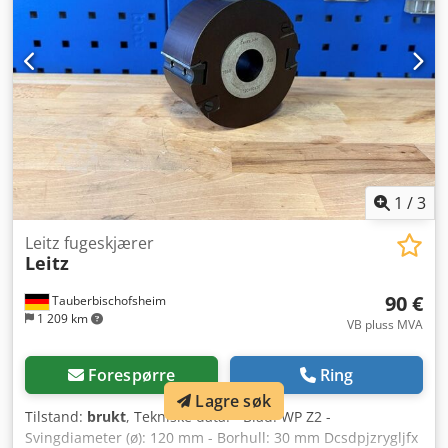
1
/
3
Leitz fugeskjærer
Leitz
90 €
Tauberbischofsheim
1 209 km
VB pluss MVA
Forespørre
Ring
Lagre søk
Tilstand:
brukt
, Tekniske data: - Blad: WP Z2 -
Svingdiameter (ø): 120 mm - Borhull: 30 mm Dcsdpjzrygljfx