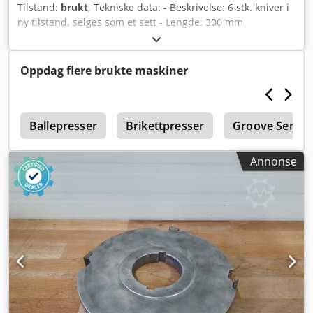
Tilstand:
brukt
, Tekniske data: - Beskrivelse: 6 stk. kniver i
ny tilstand, selges som et sett - Lengde: 300 mm
Dodozrylnopfx Aqpjck - Bredde: 18,4 mm - Tykkelse: 1 mm
Oppdag flere brukte maskiner
l
Ballepresser
Brikettpresser
Groove Seng
Annonse