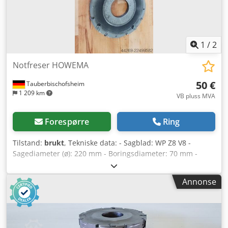
1
/
2
Notfreser HOWEMA
50 €
Tauberbischofsheim
1 209 km
VB pluss MVA
Forespørre
Ring
Tilstand:
brukt
, Tekniske data: - Sagblad: WP Z8 V8 -
Sagediameter (ø): 220 mm - Boringsdiameter: 70 mm -
Lengde: 10 mm - Materiale: Stål Dsdszryi Tspfx Aqpjck -
Tilgjengelig: 16
Annonse