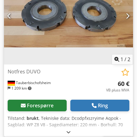
1
/
2
Notfres DUVO
60 €
Tauberbischofsheim
1 209 km
VB pluss MVA
Forespørre
Ring
Tilstand:
brukt
, Tekniske data: Dcodpfxszryime Aqpok -
Sagblad: WP Z8 V8 - Sagediameter: 220 mm - Borhull: 70
mm - Lengde: 25 mm - Materiale: Stål - Tilgjengelig: