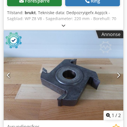
Forespørre
Ring
Tilstand:
brukt
, Tekniske data: Dedpozryigefx Aqpjck -
Sagblad: WP Z8 V8 - Sagediameter: 220 mm - Borehull: 70
mm - Lengde: 14,5 mm - Materiale: Stål - Tilgjengelig: 2
Annonse
1
/
2
Avrundingsfres