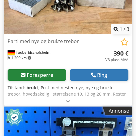
1
/
3
Parti med nye og brukte trebor
390 €
Tauberbischofsheim
1 209 km
VB pluss MVA
Forespørre
Ring
Tilstand:
brukt
, Post med nesten nye, nye og brukte
trebor, hovedsakelig i størrelsene 10, 13 og 26 mm. Rester
fra en dobbeltende profileringsmaskin med
boreaggregater. Djdpozrygrjfx Aqpjck
Annonse