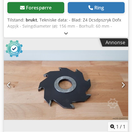
Forespørre
Ring
Tilstand:
brukt
, Tekniske data: - Blad: Z4 Dcsdpszryk Dofx
Aqpjk - Svingdiameter (ø): 156 mm - Borhull: 60 mm -
Lengde: 78 mm - Materiale: Stål - Tilgjengelig: 1
Annonse
1
/
1