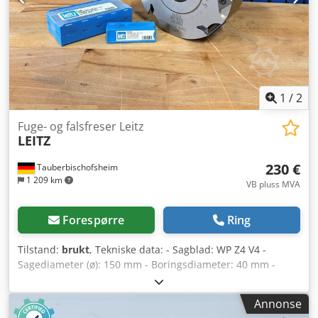
1
/
2
Fuge- og falsfreser Leitz
LEITZ
230 €
Tauberbischofsheim
1 209 km
VB pluss MVA
Forespørre
Ring
Tilstand:
brukt
, Tekniske data: - Sagblad: WP Z4 V4 -
Sagediameter (ø): 150 mm - Boringsdiameter: 40 mm -
Merking: BG-test - Lengde: 51 mm Dodpfx Aszrynpoqpjck -
Materiale: Stål
Annonse