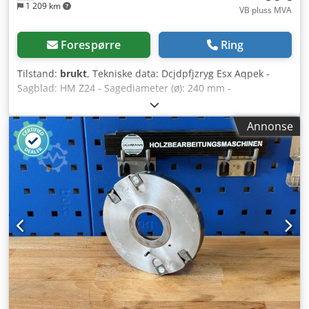
1 209 km
VB pluss MVA
Forespørre
Ring
Tilstand:
brukt
, Tekniske data: Dcjdpfjzryg Esx Aqpek -
Sagblad: HM Z24 - Sagediameter (ø): 240 mm -
Boringsdiameter: 30 mm - Lengde: 15/20 mm - Materiale:
Stål - Hastighet: maks. 6000 o/min - Merking: BG-form
Annonse