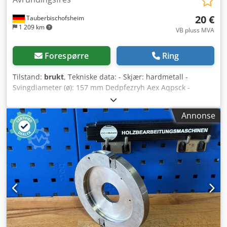
20 €
Tauberbischofsheim
1 209 km
VB pluss MVA
Forespørre
Ring
Tilstand:
brukt
, Tekniske data: - Skjær: hardmetall -
Svingdiameter (ø): 157 mm Dedpfezryh Aex Aqpsck -
Borhull: 35 mm - Lengde: 30 mm - Materiale: stål
Annonse