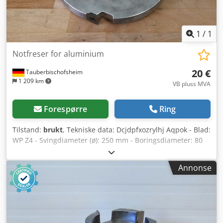
1
/
1
Notfreser for aluminium
20 €
Tauberbischofsheim
1 209 km
VB pluss MVA
Forespørre
Ring
Tilstand:
brukt
, Tekniske data: Dcjdpfxozrylhj Aqpok - Blad:
WP Z4 - Svingdiameter (ø): 250 mm - Boringsdiameter: 80
mm - Lengde: 25 mm - Materiale: Aluminium
Annonse