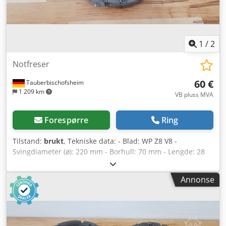
1
/
2
Notfreser
60 €
Tauberbischofsheim
1 209 km
VB pluss MVA
Forespørre
Ring
Tilstand:
brukt
, Tekniske data: - Blad: WP Z8 V8 -
Svingdiameter (ø): 220 mm - Borhull: 70 mm - Lengde: 28
mm - Materiale: Stål Dcjdpezryitsfx Aqpok
Annonse