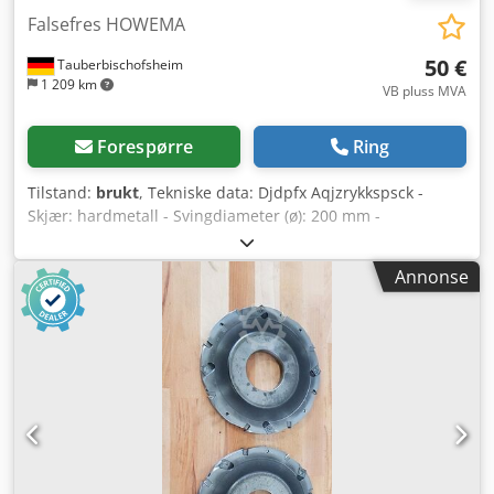
Falsefres HOWEMA
50 €
Tauberbischofsheim
1 209 km
VB pluss MVA
Forespørre
Ring
Tilstand:
brukt
, Tekniske data: Djdpfx Aqjzrykkspsck -
Skjær: hardmetall - Svingdiameter (ø): 200 mm -
Boringsdiameter: 50 mm - Lengde: 12 mm - Materiale: stål
Annonse