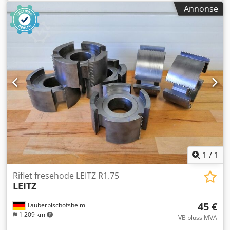
Annonse
1
/
1
Riflet fresehode LEITZ R1.75
LEITZ
45 €
Tauberbischofsheim
1 209 km
VB pluss MVA