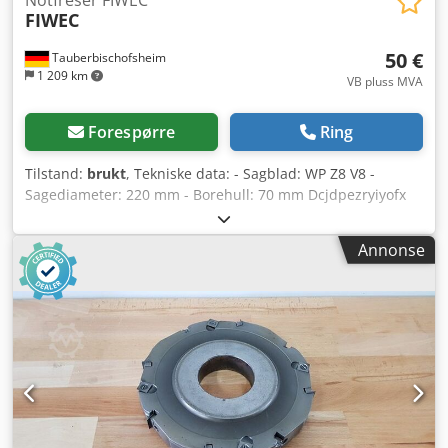
FIWEC
50 €
Tauberbischofsheim
1 209 km
VB pluss MVA
Forespørre
Ring
Tilstand:
brukt
, Tekniske data: - Sagblad: WP Z8 V8 -
Sagediameter: 220 mm - Borehull: 70 mm Dcjdpezryiyofx
Aqpjk - Lengde: 12 mm - Materiale: Stål - Tilgjengelig: 3
Annonse