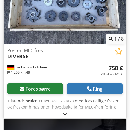
1
/
8
Posten MEC fres
DIVERSE
750 €
Tauberbischofsheim
1 209 km
VB pluss MVA
Forespørre
Ring
Tilstand:
brukt
, Et sett (ca. 25 stk.) med forskjellige freser
og freskombinasjoner, hovedsakelig for MEC-fremføring
eller uten markering. Tekniske data: - Markering: Uten eller
MEC Dcedpfezryn Ajx Aqpek - Boringsdiameter: 40 mm -
Vekt: ~100 kg