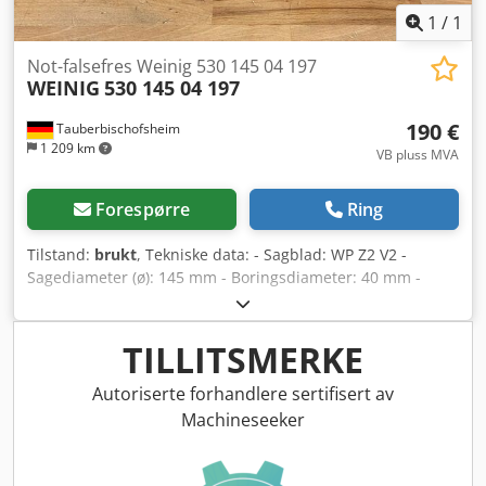
1
/
1
Not-falsefres Weinig 530 145 04 197
WEINIG
530 145 04 197
190 €
Tauberbischofsheim
1 209 km
VB pluss MVA
Forespørre
Ring
Tilstand:
brukt
, Tekniske data: - Sagblad: WP Z2 V2 -
Sagediameter (ø): 145 mm - Boringsdiameter: 40 mm -
Lengde: 17 mm - Materiale: Stål Dcedpszrygxsfx Aqpek -
Merking: MEC
TILLITSMERKE
Autoriserte forhandlere sertifisert av
Machineseeker