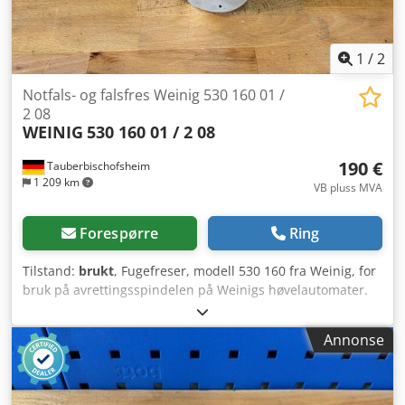
1
/
2
Notfals- og falsfres Weinig 530 160 01 /
2 08
WEINIG
530 160 01 / 2 08
190 €
Tauberbischofsheim
1 209 km
VB pluss MVA
Forespørre
Ring
Tilstand:
brukt
, Fugefreser, modell 530 160 fra Weinig, for
bruk på avrettingsspindelen på Weinigs høvelautomater.
Dcedpfx Aqjzryhispsk Tekniske data: - Kniv: WP Z2 V2 -
Diameter: 160 mm - Borring: 40 mm - Lengde: 17 mm -
Annonse
Materiale: Stål - Merking: MEC