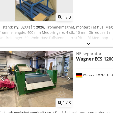
1
/
3
Tilstand:
ny
, Byggeår:
2026
, Trommelmagnet, montert i et hus. Mag
Trommellengde: 400 mm Medbringere: 4 stk. 10 mm Girredusert moto
Omdreininger: 30 o/min Hus: Fullstendig i rustfritt stål Med topp- 
materialbegrensningsskyv ved innløpet Front kan tas av Csdpfx Ae
NE-separator
Wagner
ECS 120
Wadersloh
975 km
1
/
3
Tilstand:
verkstedoverhalt (brukt)
, - NE virvelstrømsseparator av