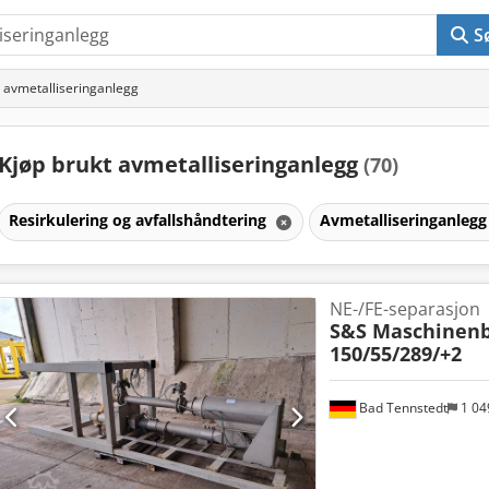
S
 avmetalliseringanlegg
Kjøp brukt avmetalliseringanlegg
(70)
Resirkulering og avfallshåndtering
Avmetalliseringanleg
NE-/FE-separasjon
S&S Maschinen
150/55/289/+2
Bad Tennstedt
1 04