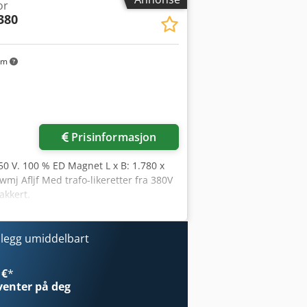
or
.380
km
re bilder
Prisinformasjon
150 V. 100 % ED Magnet L x B: 1.780 x
j Afljf Med trafo-likeretter fra 380V
akkert.
nlegg umiddelbart
 €
*
venter på deg