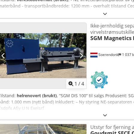
materbånd - transportbåndbredde: 1200 mm - overhalt tilstand Cedp
Ikke-jernholdig sep
virvelstrømsutskill
SGM Magnetics
Soerendonk
1 037 
1
/
4
Tilstand:
helrenovert (brukt)
, “SGM DIS 100” til salgs Produsent: 
bånd: 1.000 mm (nytt bånd) Inkludert: – Ny styring NE-separatoren e
Csdpfx Afjy U N Exelsrf
Utstyr for fjerning
Goudsmit
SECE 