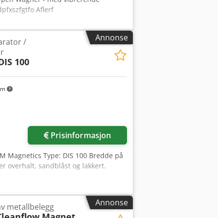
fxszfgtfo Aflerf
Annonse
arator /
er
DIS 100
km
Prisinformasjon
SGM Magnetics Type: DIS 100 Bredde på
r overhalt, sandblåst og lakkert.
Annonse
 av metallbelegg
Cleanflow Magnet