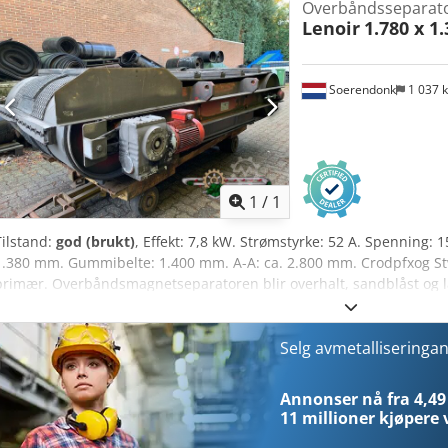
Overbåndsseparat
Lenoir
1.780 x 1
Soerendonk
1 037 
Be om fle
1
/
1
Tilstand:
god (brukt)
, Effekt: 7,8 kW. Strømstyrke: 52 A. Spenning: 
1.380 mm. Gummibelte: 1.400 mm. A-A: ca. 2.800 mm. Crodpfxog Stwm
primær. Overbåndsmagnetseparatoren blir overhalt, sandblåst og l
Selg avmetalliseringa
Annonser nå fra 4,49
11 millioner kjøpere