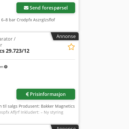
Send forespørsel
k 6–8 bar Crodpfx Aszrglzsflof
Annonse
arator /
er
cs
29.723/12
km
Be om flere bilder
Prisinformasjon
 til salgs Produsent: Bakker Magnetics
x Afljrf Inkludert: – Ny styring
Annonse