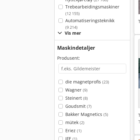
Trebearbeidingsmaskiner
(12 155)
Automatiseringsteknikk
(9 214)
Vis mer
Maskindetaljer
Produsent:
die magnetprofis
(23)
Wagner
(9)
Steinert
(8)
Goudsmit
(7)
Bakker Magnetics
(5)
mütek
(2)
Eriez
(1)
IFE
(1)