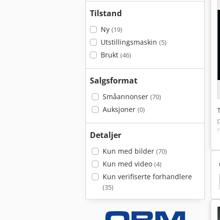
Tilstand
Ny
(19)
Utstillingsmaskin
(5)
Brukt
(46)
Salgsformat
Småannonser
(70)
Auksjoner
(0)
Detaljer
Kun med bilder
(70)
Kun med video
(4)
Kun verifiserte forhandlere
ner Finish
Wagner Airless
Wagner
Eddy
(35)