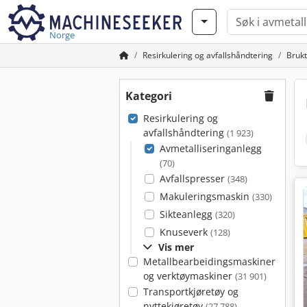
Norge
Resirkulering og avfallshåndtering
Brukt
Kategori
Resirkulering og
avfallshåndtering
(1 923)
Avmetalliseringanlegg
(70)
Avfallspresser
(348)
Makuleringsmaskin
(330)
Sikteanlegg
(320)
Knuseverk
(128)
Vis mer
Metallbearbeidingsmaskiner
og verktøymaskiner
(31 901)
Transportkjøretøy og
nyttekjøretøy
(27 788)