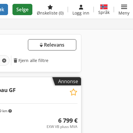
øk
Selge
Språk
Ønskeliste
(0)
Logg inn
Meny
Relevans
g
Fjern alle filtre
Annonse
bau
GF
9 km
6 799 €
EXW VB pluss MVA