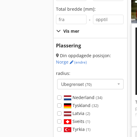
Total bredde [mm]:
-
Vis mer
Plassering
Din oppdagede posisjon:
Norge
(endre)
radius:
Ubegrenset
(70)
Nederland
(34)
Tyskland
(32)
Latvia
(2)
Sveits
(1)
Tyrkia
(1)