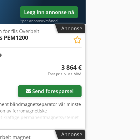
Legg inn annonse nå
*per annonse/måned
Annonse
 for flis Overbelt
s
PEM1200
3 864 €
Fast pris pluss MVA
Send forespørsel
nent båndmagnetseparator Vår minste
on av ferromagnetiske
Det kraftige permanentmagnetsystemet
data Totale dimensjoner: 1200 x 550 x
tiv 3-lags
Annonse
rbelt magnet
tt stål V4A Transportbåndhastighet: 0,5