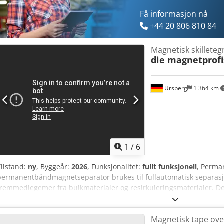
Få informasjon nå
+44 20 806 810 84
Magnetisk skilletegn
die magnetprofi
Ursberg
1 364 km
1
/
6
Tilstand:
ny
, Byggeår:
2026
, Funksjonalitet:
fullt funksjonell
, Perma
permanentbåndmagnetseparator brukes til fullautomatisk separasj
fremmedlegemer fra bulkmaterialer og resirkuleringsmaterialer. 
fjerner pålitelig jernbestanddeler fra materialstrømmen. Tekniske 
200 mm 4 stk. ringskruer for sikker oppheng Høykvalitets, vridningss
Magnetisk tape ove
aluminiumsprofilkonstruksjon 2 stk. sidebeskyttelsesplater i rustfri