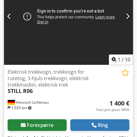
1
/
10
Elektrisk trekkvogn, trekkvogn for
rutetog, 3-hjuls trekkvogn, elektrisk
trekkmaskin, elektrisk trek
STILL
R06
1 400 €
Hessisch Lichtenau
1 035 km
Fast pris pluss MVA
Forespørre
Ring