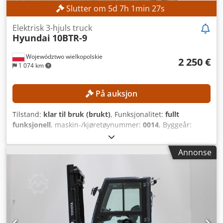
Slutter om
5
d
7
h
1
min
24
s
Elektrisk 3-hjuls truck
Hyundai
10BTR-9
Województwo wielkopolskie
2 250 €
1 074 km
På auksjon
Tilstand:
klar til bruk (brukt)
, Funksjonalitet:
fullt
funksjonell
, maskin-/kjøretøynummer:
0014
, Byggeår:
2013
, driftstimer:
8 786 h
, lastekapasitet:
1 000 kg
,
løftehøyde:
4 735 mm
, fri løftehøyde:
1 614 mm
,
Annonse
drivstofftype:
elektrisk
, mastetype:
triplex
, Ingen
minimumspris – garantert salg til høyeste bud! TEKNISKE
DETALJER Løftekapasitet: 1000 kg Løftehøyde: 4735 mm Fri
løftehøyde: 1614 mm Totalhøyde: 2120 mm MASKINENS
DETALJER Masttype: Triplex Drivstofftype: Elektrisk ISO-
klasse: 2 (1000–2500 kg) Batterispenning: 24 V Driftstimer:
8786 t UTSTYR Sideskifter Crodpfx Aszrgc Tocbjf Ekstern