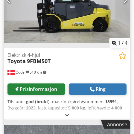
referanse: SL14355SP
1
/
4
Elektrisk 4-hjul
Toyota
9FBM50T
Odder
510 km
Prisinformasjon
Ring
Tilstand:
god (brukt)
, maskin-/kjøretøynummer:
18991
,
Byggeår:
2023
, lastekapasitet:
5 000 kg
, løftehøyde:
4 000
mm
, mastetype:
dupleks
, gaffelbærerbredde:
150 mm
,
gaffellengde:
1 200 mm
, total lengde:
3 120 mm
, total
Annonse
bredde:
1 480 mm
, driftsvekt:
8 576 kg
, ytterligere
utstyrsfunksjoner:
Warning triangle, Battery indicator
,