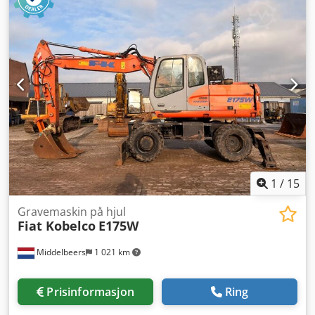
utstyrsfunksjoner:
Warning triangle, Battery indicator
,
Utstyr:
belysning
, Kalmar ECD80-6 fra Uniktruck Hjultype –
drivhjul: massive Hjultype – styrehjul: massive
Hjulstørrelse – drivhjul: 355/65-15 Hjulstørrelse – styrehjul:
825x15 Crsdpfsyuhhksx Acbjf
1
/
15
Gravemaskin på hjul
Fiat Kobelco
E175W
Middelbeers
1 021 km
Prisinformasjon
Ring