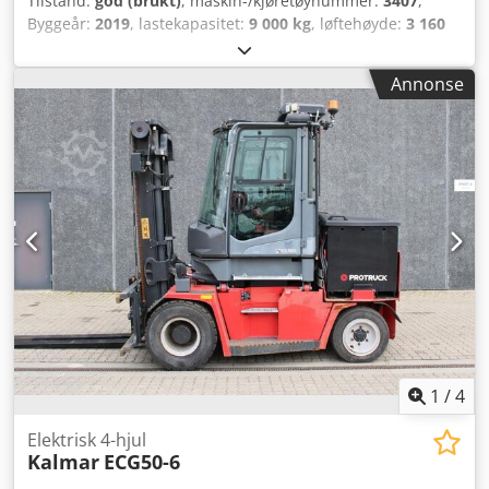
Tilstand:
god (brukt)
, maskin-/kjøretøynummer:
3407
,
Byggeår:
2019
, lastekapasitet:
9 000 kg
, løftehøyde:
3 160
mm
, mastetype:
triplex
, gaffelbærerbredde:
200 mm
,
gaffellengde:
2 400 mm
, total lengde:
3 670 mm
, total
Annonse
bredde:
1 838 mm
, driftsvekt:
12 700 kg
, ytterligere
utstyrsfunksjoner:
Front mud guards, Rear mud guards,
Warning triangle, Battery indicator, Side extraction of the
battery
, Utstyr:
belysning
, Carer KF90HD2 fra Uniktruck
Hjul type – Drifthjul: Supersoft Cedpfx Acezqvi Hebjrf Hjul
type – Styrehjul: Supersoft Hjulstørrelse – Drifthjul: 8,25-15
Hjulstørrelse – Styrehjul: 250/60-12
1
/
4
Elektrisk 4-hjul
Kalmar
ECG50-6