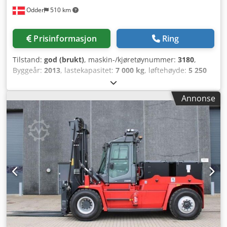
Odder
510 km
Prisinformasjon
Ring
Tilstand:
god (brukt)
, maskin-/kjøretøynummer:
3180
,
Byggeår:
2013
, lastekapasitet:
7 000 kg
, løftehøyde:
5 250
mm
, mastetype:
dupleks
, gaffelbærerbredde:
150 mm
,
gaffellengde:
2 400 mm
, total lengde:
3 810 mm
, total
Annonse
bredde:
2 050 mm
, driftsvekt:
11 090 kg
, ytterligere
utstyrsfunksjoner:
Battery indicator, Manual sliding cabin,
Dual tread
, Utstyr:
belysning
, Kalmar ECF70-6 fra Uniktruck
Hjultype – drivhjul: supersoft Hjultype – styrehjul:
supersoft Hjulstørrelse – drivhjul: 8.25-15 Codpfx Aeyuh R
Eocbjrf Hjulstørrelse – styrehjul: 8.25-15