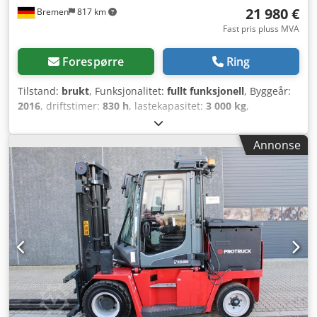
21 980 €
Bremen
817 km
Fast pris pluss MVA
Forespørre
Ring
Tilstand:
brukt
, Funksjonalitet:
fullt funksjonell
, Byggeår:
2016
, driftstimer:
830 h
, lastekapasitet:
3 000 kg
,
løftehøyde:
4 590 mm
, fri løftehøyde:
1 440 mm
,
drivstofftype:
elektrisk
, mastetype:
triplex
, byggehøyde:
Annonse
2 175 mm
, gaffelbærerbredde:
1 150 mm
, gaffellengde:
1 200 mm
, dekktilstand:
100 prosent
, Type fordekk:
massivdekk (svarte)
, type bakdekk:
massivdekk (svarte)
,
drivtype:
Elektro
, Utstyr:
UVV-sikkerhetskontroll,
førerhus
, Elektrisk 4-hjuls stabler Lastens tyngdepunkt:
600 ISO-klasse: ISO-klasse 3 = 2 500–4 999 kg Masttype:
Triplex Tilstand: Overhalt uten garanti Teknisk tilstand:
Veldig bra Forhjul, type: Superelastisk Forhjul, størrelse:
Fabrikknytt Forhjul, tilstand: Nytt Bakhjul, type:
Superelastisk Bakhjul, størrelse: Fabrikknytt Codezr Ac
Nepfx Acbsrf Bakhjul, tilstand: Nytt Batterispenning: 80 V
Batterikapasitet: 775 Ah Batteriprodusent: Restkapasitet 96