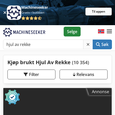
Machineseeker
Til appen
Gratis i butikken
Selge
Søk
Kjøp brukt Hjul Av Rekke
(10 354)
Filter
Relevans
Annonse