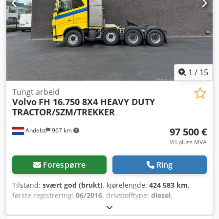
1
/
15
Tungt arbeid
Volvo
FH 16.750 8X4 HEAVY DUTY
TRACTOR/SZM/TREKKER
97 500 €
Andelst
967 km
VB pluss MVA
Forespørre
Ring
Tilstand:
svært god (brukt)
, kjørelengde:
424 583 km
,
første registrering:
06/2016
, drivstofftype:
diesel
,
akselkonfigurasjon:
8x4
, akselavstand:
3 700 mm
, drivstoff:
diesel
, drivstofftank kapasitet:
1 000 l
, bremser: