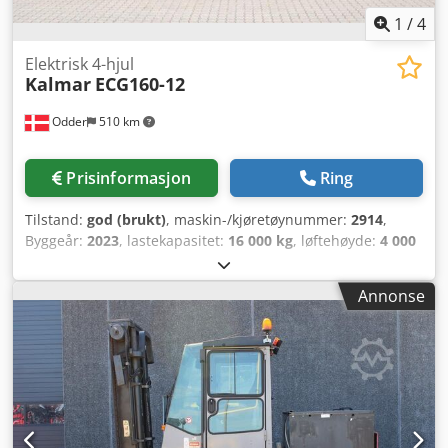
1
/
4
Elektrisk 4-hjul
Kalmar
ECG160-12
Odder
510 km
Prisinformasjon
Ring
Tilstand:
god (brukt)
, maskin-/kjøretøynummer:
2914
,
Byggeår:
2023
, lastekapasitet:
16 000 kg
, løftehøyde:
4 000
mm
, mastetype:
dupleks
, gaffelbærerbredde:
200 mm
,
gaffellengde:
2 400 mm
, total lengde:
5 700 mm
, total
Annonse
bredde:
2 560 mm
, driftsvekt:
25 470 kg
, ytterligere
utstyrsfunksjoner:
Front mud guards, Rear mud guards
,
Utstyr:
belysning
, Kalmar ECG160-12 fra Uniktruck
Crodpfxeyuhx Ns Acbef