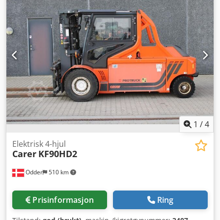
Utstyr:
belysning
, Toyota 9FBM50T fra Uniktruck Hjultype –
drivhjul: Supersoft Hjultype – styrehjul: Supersoft
Hjulstørrelse – drivhjul: 355/45-15 Cjdpfeyuhh Dex Acbsrf
Hjulstørrelse – styrehjul: 225/75-10
1
/
4
Elektrisk 4-hjul
Carer
KF90HD2
Odder
510 km
Prisinformasjon
Ring