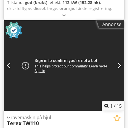
Tilstand:
god (brukt)
, effekt:
112 kW (152,28 hk)
,
drivstofftype:
diesel
, farge:
oransje
, første registrering:
01/2003
, Byggeår:
2003
, driftstimer:
11 562 h
, Modellår:
2003 Drift: Hjul Antall sylindere: 6 Egenvekt: 18 050 kg
Annonse
Teknisk stand: god Optisk stand: gjennomsnittlig Pris: På
forespørsel Serienummer: ZEF169WTN3W000119 For mer
informasjon, kontakt Ernst van Hek. Crsdpsygiarjfx Acbof
1
/
15
Gravemaskin på hjul
Terex
TW110