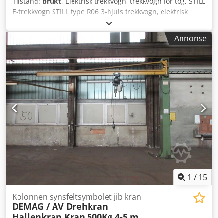
Tilstand:
brukt
, Elektrisk trekkvogn, trekkvogn for tog, STILL
E-trekkvogn STILL type R06 3-hjuls trekkvogn, elektrisk
trekkmaskin Fabrikasjonsnummer: W4X126A00120
Produksjonsår: 2010 Trekkevne: maks. 6000 kg Nyttelast:
Annonse
150 kg Aksellast foran: 420 kg Aksellast bak: 600 kg
Driftseffekt: 3,2 kW / 60 min. Batterispenning: 24 volt - 3-
hjuls trekkvogn - uten tilhengerkobling, bæreskinne med Ø
14 mm boringer, hullavstand 65 / 75 x 120 mm - Lysutstyr -
24 volt stikkontakt bak - utstyrt med 4 brukte drivbatterier -
fungerer - men batterier i dårlig stand Cjdpsv Uramjfx
Acborf - 3-hjuls massive gummidekk 4.00-8 / (3.00)
Transportmål L x B x H: 1700 x 1000 x 1350 mm Egenvekt:
584 kg Batterivekt: 467 kg originalt batteri defekt 4x
drivbatterier montert provisorisk - vekt ca. 180 kg Totalvekt:
ca. 770 kg God stand
1
/
15
Kolonnen synsfeltsymbolet jib kran
DEMAG / AV Drehkran
Hallenkran Kran
500Kg 4-5 m