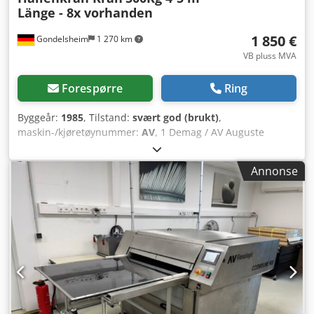
Länge - 8x vorhanden
1 850 €
Gondelsheim
1 270 km
VB pluss MVA
Forespørre
Ring
Byggeår:
1985
, Tilstand:
svært god (brukt)
,
maskin-/kjøretøynummer:
AV
, 1 Demag / AV Auguste
Victoria pillar slewing crane, 500 kg payload / lifting
capacity Approx. 10 units of this crane available. Outreach
Annonse
4–5 m, 500 kg payload. Also available with 2 jibs!!!!! PLEASE
INQUIRE – Pictures available by email. Technical
specifications: - Maximum payload at full outreach: 500 kg
/ 0.5 t Crjdpfx Acjd Dfp Tsbsf - Overall height: 4.5 m -
Outreach: 4–5 m - Underside of jib: 3.7 m - Hook height: 3
m - Total weight approx. 1,400 kg Equipped with Demag
PK2/PK5 (1,000 kg) chain hoist, 500 V Year of manufacture
approx. 1980–1995 Complete with column, jib, chain hoist,
cable trolley, carriage, and small components Slewing
range approx. 270° Item location: 75053 Gondelsheim,