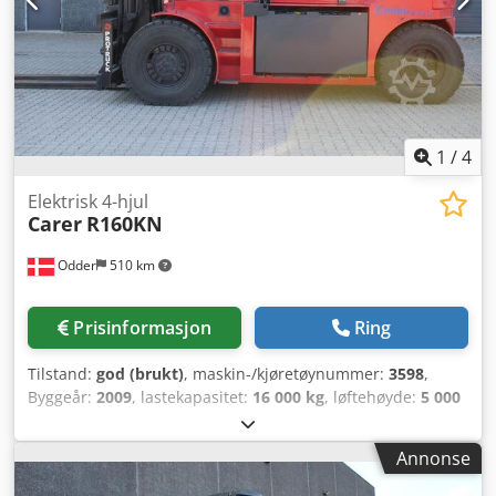
225/75-15
1
/
4
Elektrisk 4-hjul
Carer
R160KN
Odder
510 km
Prisinformasjon
Ring
Tilstand:
god (brukt)
, maskin-/kjøretøynummer:
3598
,
Byggeår:
2009
, lastekapasitet:
16 000 kg
, løftehøyde:
5 000
mm
, mastetype:
triplex
, gaffelbærerbredde:
200 mm
,
gaffellengde:
2 400 mm
, total lengde:
4 960 mm
, total
Annonse
bredde:
2 700 mm
, driftsvekt:
31 490 kg
, ytterligere
utstyrsfunksjoner:
Side extraction of the battery, Dual