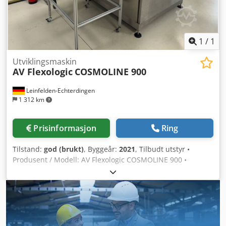
Germany The crane is fully dismantled and immediately
available See photos for details Shipping by freight carrier
or collection Please inquire about shipping costs based on
your postal code
1
/
1
Utviklingsmaskin
AV Flexologic
COSMOLINE 900
Leinfelden-Echterdingen
1 312 km
Prisinformasjon
Ring
Tilstand:
god (brukt)
, Byggeår:
2021
, Tilbudt utstyr •
Produsent / Modell: AV Flexologic COSMOLINE 900 •
Produksjonsår: 2021 • Serienummer: 051121-1059 •
Tilstand: Utmerket – maskinen var i aktiv bruk frem til
bedriften stengte og kan fortsatt inspiseres i drift. Hvorfor
velge COSMOLINE 900? COSMOLINE 900 er en inline vask-
og tørkeenhet for fotopolymerplater. Den er utviklet for å
forenkle og effektivisere plateprosessen, samtidig som den