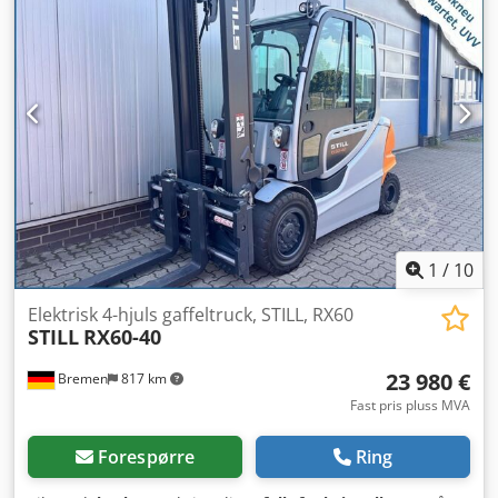
Battery indicator
, Utstyr:
belysning
, Kalmar ECF90-6 fra
Uniktruck Crodjyuhihspfx Acbjf Hjultype – drivhjul:
supersoft Hjultype – styrehjul: supersoft Hjulstørrelse –
drivhjul: 8.25 x 15 Hjulstørrelse – styrehjul: 8.25 x 15
1
/
10
Elektrisk 4-hjuls gaffeltruck, STILL, RX60
STILL
RX60-40
23 980 €
Bremen
817 km
Fast pris pluss MVA
Forespørre
Ring