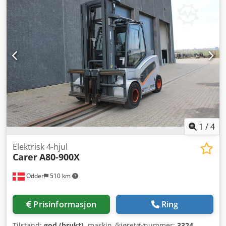
tread, Battery indicator
, Utstyr:
belysning
, Carer R160KN
fra Uniktruck Crodpfx Acsyuippobsf Hjultype – drivhjul:
supersoft Hjultype – styrehjul: supersoft Hjulstørrelse –
drivhjul: 12.00 x 20 Hjulstørrelse – styrehjul: 12.00 x 20
1
/
4
Elektrisk 4-hjul
Carer
A80-900X
Odder
510 km
Prisinformasjon
Ring
Tilstand:
god (brukt)
, maskin-/kjøretøynummer:
3324
,