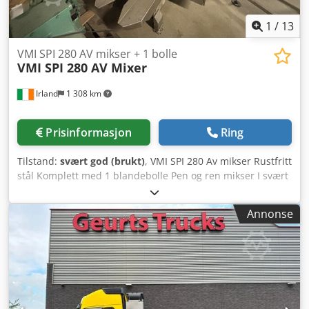
høytrykksplater) _____
1
/
13
VMI SPI 280 AV mikser + 1 bolle
VMI SPI 280 AV Mixer
Irland
1 308 km
Prisinformasjon
Ring
Tilstand:
svært god (brukt)
, VMI SPI 280 Av mikser Rustfritt
stål Komplett med 1 blandebolle Pen og ren mikser I svært
god stand Credpfx Aozcrm Hscbjf
Annonse