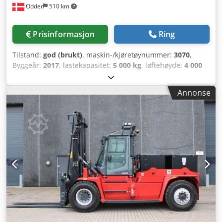
Odder
510 km
Prisinformasjon
Ring
Tilstand:
god (brukt)
, maskin-/kjøretøynummer:
3070
,
Byggeår:
2017
, lastekapasitet:
5 000 kg
, løftehøyde:
4 000
mm
, mastetype:
dupleks
, gaffelbærerbredde:
150 mm
,
gaffellengde:
2 400 mm
, total lengde:
3 450 mm
, total
Annonse
bredde:
2 200 mm
, driftsvekt:
9 641 kg
, ytterligere
utstyrsfunksjoner:
Dual tread, Battery indicator
, Utstyr:
belysning
, Kalmar ECG50-6 fra Uniktruck Hjultype –
drivhjul: pneumatiske Hjultype – styrehjul: pneumatiske
Hjuldimensjon – drivhjul: 8.25-15 Hjuldimensjon –
styrehjul: 2.25/75-15 Cedpfeyuh Nnsx Acbjrf