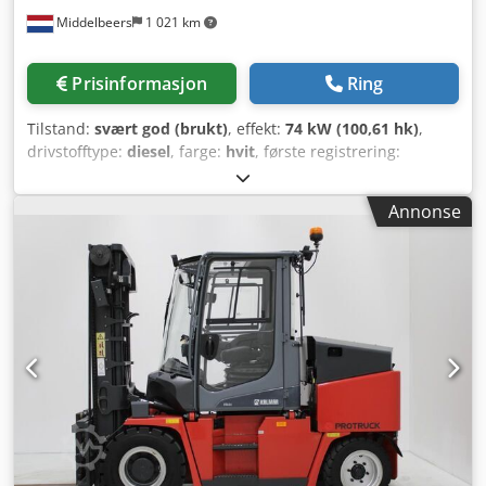
Middelbeers
1 021 km
Prisinformasjon
Ring
Tilstand:
svært god (brukt)
, effekt:
74 kW (100,61 hk)
,
drivstofftype:
diesel
, farge:
hvit
, første registrering:
10/2008
, Byggeår:
2008
, driftstimer:
8 275 h
, Generell
informasjon Modellår: 2008 Serienummer: TW01100392
Annonse
Tekniske opplysninger Antall sylindere: 4 Drift: Hjul
Egenvekt: 10 500 kg Funksjonelt Cjdpfx Acewybvajberf CE-
merket: ja Tilstand Teknisk tilstand: svært god Visuell
tilstand: svært god Finansiell informasjon Pris: På
forespørsel Mer informasjon Vennligst kontakt Ernst van
Hek for ytterligere informasjon.