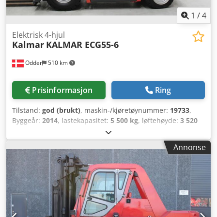
1
/
4
Elektrisk 4-hjul
Kalmar
KALMAR ECG55-6
Odder
510 km
Prisinformasjon
Ring
Tilstand:
god (brukt)
, maskin-/kjøretøynummer:
19733
,
Byggeår:
2014
, lastekapasitet:
5 500 kg
, løftehøyde:
3 520
mm
, mastetype:
dupleks
, gaffelbærerbredde:
150 mm
,
gaffellengde:
2 400 mm
, total lengde:
3 430 mm
, total
Annonse
bredde:
1 600 mm
, driftsvekt:
7 243 kg
, ytterligere
utstyrsfunksjoner:
Battery indicator, Front mud guards,
Manual sliding cabin, Rear mud guards, Weight system,
Warning triangle
, Utstyr:
belysning
, Kalmar KALMAR
ECG55-6 fra Uniktruck Hjultype – drivhjul: pneumatiske
Hjultype – styrehjul: pneumatiske Cjdpfx Ajyuhibecbjrf
Hjulstørrelse – drivhjul: 300-15 Hjulstørrelse – styrehjul: