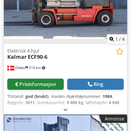
1
/
4
Elektrisk 4-hjul
Kalmar
ECF90-6
Odder
510 km
Prisinformasjon
Ring
Tilstand:
god (brukt)
, maskin-/kjøretøynummer:
1984
,
Byggeår:
2011
, lastekapasitet:
9 000 kg
, løftehøyde:
4 040
mm
, mastetype:
dupleks
, gaffelbærerbredde:
200 mm
,
gaffellengde:
2 400 mm
, total lengde:
4 140 mm
, total
Annonse
bredde:
2 050 mm
, driftsvekt:
11 900 kg
, ytterligere
utstyrsfunksjoner:
Manual sliding cabin, Warning triangle,