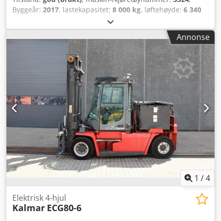
Byggeår:
2017
, lastekapasitet:
8 000 kg
, løftehøyde:
6 340
mm
, mastetype:
triplex
, gaffelbærerbredde:
150 mm
,
gaffellengde:
2 400 mm
, total lengde:
3 600 mm
, total
Annonse
bredde:
2 200 mm
, driftsvekt:
16 500 kg
, ytterligere
utstyrsfunksjoner:
Battery indicator, Side extraction of
the battery, Dual tread, Warning triangle
, Utstyr:
belysning
, Carer A80-900X fra Uniktruck Hjultype –
Drivhjul: Supersoft Hjultype – Styrehjul: Supersoft
Hjulstørrelse – Drivhjul: 300-15 Hjulstørrelse – Styrehjul:
300-15 Cedpfx Aoyuibrscbjrf
1
/
4
Elektrisk 4-hjul
Kalmar
ECG80-6