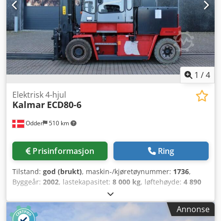
1
/
4
Elektrisk 4-hjul
Kalmar
ECD80-6
Odder
510 km
Prisinformasjon
Ring
Tilstand:
god (brukt)
, maskin-/kjøretøynummer:
1736
,
Byggeår:
2002
, lastekapasitet:
8 000 kg
, løftehøyde:
4 890
mm
, mastetype:
dupleks
, gaffelbærerbredde:
150 mm
,
gaffellengde:
2 400 mm
, total lengde:
4 030 mm
, total
Annonse
bredde:
2 000 mm
, driftsvekt:
10 920 kg
, ytterligere