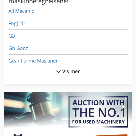
maskinbetegnelsene:
All Mecanic
Fngj 20
Gb
Gb Ganz
Gear Forme Maskiner
Vis mer
Gear Maskin
Gear Måling Maskin
German
Gkt 60
Kreissaege Tre
Ng 200