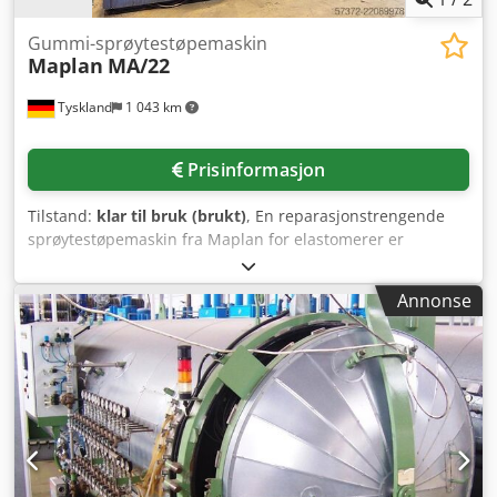
Gummi-sprøytestøpemaskin
Maplan
MA/22
Tyskland
1 043 km
Prisinformasjon
Tilstand:
klar til bruk (brukt)
, En reparasjonstrengende
sprøytestøpemaskin fra Maplan for elastomerer er
tilgjengelig. Konstruksjon: hydraulisk vertikalpresse,
hydraulikkoljetype: ISO VH 46 HLP, hydraulikkoljefylling: ca.
Annonse
600l, maks. hydraulikktrykk: 250 bar,
patronvarmerdiameter: 25mm, isolasjonsplatetykkelse:
14mm, maks. driftstemperatur: 250°C, L/D-forhold: 12:1,
maks. bakketrykk: 400 bar, maks. slag: 260mm,
vakuumpumpekapasitet: 63m³/t, vekt: ca. 17 500kg, styring:
B&R PLC. Tempereringsenhetene og den hydrauliske
låsingen er ute av drift. Dokumentasjon tilgjengelig.
Besiktigelse på stedet mulig. Crjdszcfi Ijpfx Acief