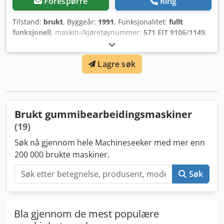
Forespørre
Ring
Tilstand:
brukt
, Byggeår:
1991
, Funksjonalitet:
fullt
funksjonell
, maskin-/kjøretøynummer:
571 EIT 9106/1149
,
klemmekraft:
2 500 kN
, Injeksjonsstøpemaskin REP S,
gulvdimensjoner 500 x 630, i fungerende stand med
Lagre søk
låsekraft 250 t og injeksjonskapasitet 968 cm3. Crsdpfx
Acjyb Icbjiof
Brukt gummibearbeidingsmaskiner
(19)
Søk nå gjennom hele Machineseeker med mer enn
200 000 brukte maskiner.
Søk
Bla gjennom de mest populære