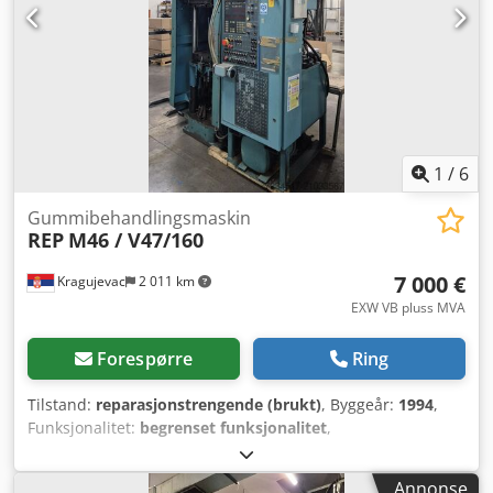
1
/
6
Gummibehandlingsmaskin
REP
M46 / V47/160
7 000 €
Kragujevac
2 011 km
EXW VB pluss MVA
Forespørre
Ring
Tilstand:
reparasjonstrengende (brukt)
, Byggeår:
1994
,
Funksjonalitet:
begrenset funksjonalitet
,
maskin-/kjøretøynummer:
466EIF712N14 /
V47Y10D94502002
, klemmekraft:
1 800 kN
, To REP
Annonse