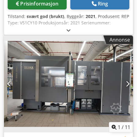
Prisinformasjon
Ring
Tilstand:
svært god (brukt)
, Byggeår:
2021
, Produsent: REP
Type: V51CY10 Produksjonsår: 2021 Serienummer:
V51CY1021128034 Lukkekraft: 2 500 kN Avstand mellom
søylene: 630 mm Maskinvekt: 5 490 kg Antall: 1 stk.
Annonse
Kategori: Sprøytestøpemaskiner for plast / emballasje
Crsdpfx Acozl Dfxsijf Maskintype: Sprøytestøpemaskin for
gummi (Gummi-sprøytestøpemaskin).
1
/
11