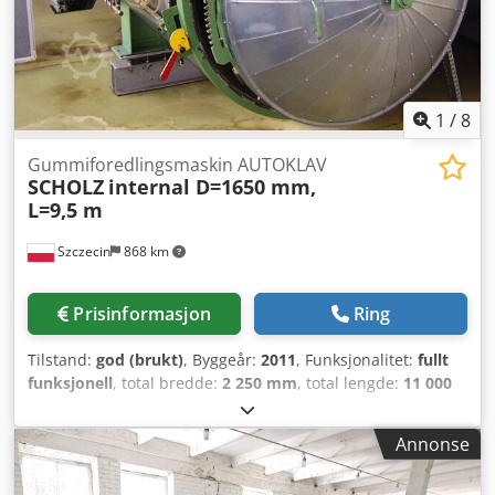
1
/
8
Gummiforedlingsmaskin AUTOKLAV
SCHOLZ
internal D=1650 mm,
L=9,5 m
Szczecin
868 km
Prisinformasjon
Ring
Tilstand:
god (brukt)
, Byggeår:
2011
, Funksjonalitet:
fullt
funksjonell
, total bredde:
2 250 mm
, total lengde:
11 000
mm
, total høyde:
2 550 mm
, Autoklav for dekkrenovering
SCHOLZ Crsdpfx Aetph H Socief Årsmodell: 2011, i god
Annonse
stand, demontert og lagret Oppvarmingstype: Damp
(dampgenerator ikke inkludert) Lengde: ca. 11 000 mm