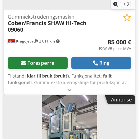
1
/
21
Gummiekstruderingsmaskin
Cober/Francis SHAW
Hi-Tech
09060
85 000 €
Kragujevac
2 011 km
EXW VB pluss MVA
Forespørre
Ring
Tilstand:
klar til bruk (brukt)
, Funksjonalitet:
fullt
funksjonell
, Gummi-ekstruderingslinje for produksjon av
gummi-ekstruderingsprofiler Credpfx Aeyn Ec Ejcief
Annonse