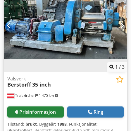
1
/
3
Valsverk
Berstorff
35 inch
Traiskirchen
1 475 km
Prisinformasjon
Ring
Tilstand:
brukt
, Byggeår:
1988
, Funksjonalitet:
ukontrollert
, Berstorff valseverk 400 x 900 mm Cjdjr A