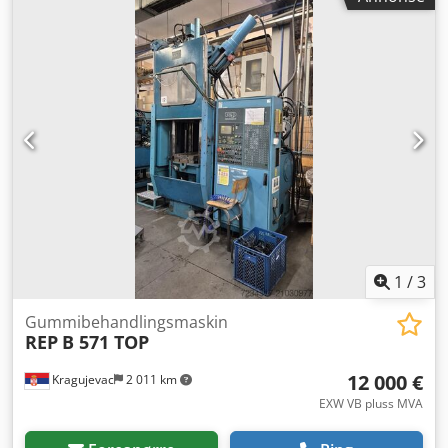
sprøytestøpemaskiner med platestørrelse 510 x 430 mm,
lukkekraft 180 tonn og sprøytekapasitet 670 cm³. På den
første maskinen er det behov for reparasjon av stempel og
utskifting av tetninger. På den andre maskinen mangler
hydraulikkpumpe, trykkreguleringsventil og
styringsprogramkort. Codpjyb Rw Uofx Acijrf
1
/
3
Gummibehandlingsmaskin
REP
B 571 TOP
12 000 €
Kragujevac
2 011 km
EXW VB pluss MVA