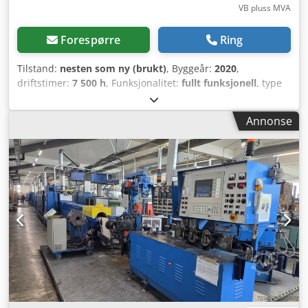
VB pluss MVA
Forespørre
Ring
Tilstand:
nesten som ny (brukt)
, Byggeår:
2020
,
driftstimer:
7 500 h
, Funksjonalitet:
fullt funksjonell
, type
innstrømsstrøm:
trefaset
, antall innsprøytninger:
1
,
Gummiinnsprøytningsmaskin i utmerket, nesten ny
Annonse
tilstand, årsmodell 2020. Svært få driftstimer, pent brukt.
Crodpfx Aotu H Stecief Lukkekraft: 600 tonn
Innsprøytningsvolum: 2500 ccm Varmplater: 1200 x 1300
mm FIFO-innsprøytningssystem, 2500 bar Kjerneutløft på
bevegelig plate Kjerneutløft på fast plate Databackup på
CF-kort Energibesparelse med servo-pumpe regulering