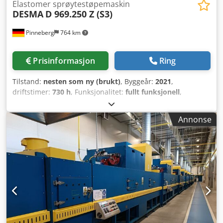
Elastomer sprøytestøpemaskin
DESMA
D 969.250 Z (S3)
Pinneberg
764 km
Prisinformasjon
Ring
Tilstand:
nesten som ny (brukt)
, Byggeår:
2021
,
driftstimer:
730 h
, Funksjonalitet:
fullt funksjonell
,
klemmekraft:
2 700 kN
, nominell effekt:
22 kW (29,91 hk)
,
driftstrykk:
265 stang
, Vi tilbyr denne tilnærmet nye DESMA
Annonse
D 969.250 Z (S3) gummibearbeidingsmaskinen, årsmodell
2021. Lukkekraft: 2700 kN Injeksjonsvolum: 500 cm³
Injeksjonstrykk: 3500 bar EUROMAP-størrelse: 2700-1750
Spenning: 400 V Credpfx Acezgvxysief Frekvens: 50 Hz
Maks kortslutningsstrøm: 10 kA Totalstrøm: 138 A For-
sikring: 160 A Pumpetrykk: 265 bar Pumpekapasitet: 72/39
l/min Pumpedrift strømopptak: 32,0 A Pumpedrift effekt: 22
kW Dysetrykk: 58 kN Vekt: 10,7 t Trykkluftmengde: 0,5 m³/t
Trykklufttrykk: 6 bar Kjølevannsmengde: 1,6 m³/t Maks
kjølevannstemperatur: 20 °C Driftstimer hydraulikkmotor: