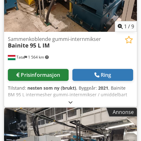
1
/
9
Sammenkoblende gummi-internmikser
Bainite
95 L IM
Tata
1 564 km
Prisinformasjon
Ring
Tilstand:
nesten som ny (brukt)
, Byggeår:
2021
, Bainite
BM 95 L intermesher gummi-internmikser / umiddelbart
tilgjengelig Modell: 95 L IM Intensiv blanding av ulike typer
gummi Rotortype: HP-5 Tankvolum: 95 liter
Annonse
Doseringsåpning: 860 mm x 407,7 mm Dosering (kg): 95 x
spesifikk vekt på blandingen x fyllefaktor Csdpfsy E I Awsx
Acisrf Fyllefaktoren avhenger av viskositet på blandingen,
rotasjonshastigheten på rotoren og trykket på det flytende
loddet. Den ligger mellom 0,65 og 0,90. En typisk dosering