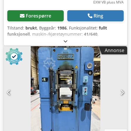
EXW VB pluss MVA
Forespørre
Ring
Tilstand:
brukt
, Byggeår:
1986
, Funksjonalitet:
fullt
funksjonell
, maskin-/kjøretøynummer:
41/640
,
klemmekraft:
250 kN
, Firecelles injeksjonspresse Rutil MP4
med platestørrelse 260 x 240 mm og låsekraft på 25 tonn.
Annonse
Maskinen er i operativ stand. Csdpfx Acsyb Rn Tsisrf