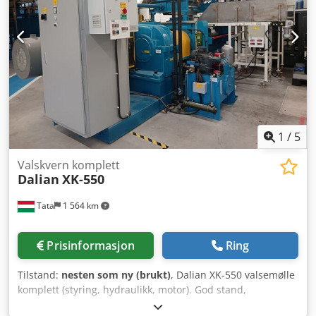
for en gummiblanding er 95 x 1,15 x 0,65 = ca. 72
kg/dosering. Motoreffekt: 420 kW, 1000 o/min, 415 V, 50 Hz
vekselstrømsmotor Rotasjonshastighet: 6 til 60 o/min
Driftstid: Kontinuerlig Utløpsklaff: Hydraulisk operert
spjeld på kammerets side: Perforert rundt periferi Flytende
vekt: Hydraulisk styrt Mikservekt: ca. 10 t Hovedmotor: ca. 5
t Hovedgir: ca. 5 t Hovedstyringspanel: ca. 1,5 t
1
/
5
Valskvern komplett
Dalian
XK-550
Tata
1 564 km
Prisinformasjon
Ring
Tilstand:
nesten som ny (brukt)
, Dalian XK-550 valsemølle
komplett (styring, hydraulikk, motor). God stand,
fabrikkmontert, umiddelbart klar til bruk. Type: Dalian XK-