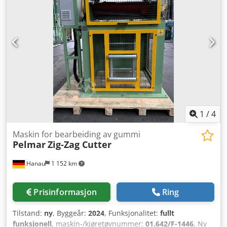
1
/
4
Maskin for bearbeiding av gummi
Pelmar
Zig-Zag Cutter
Hanau
1 152 km
Prisinformasjon
Ring
Tilstand:
ny
, Byggeår:
2024
, Funksjonalitet:
fullt
funksjonell
, maskin-/kjøretøynummer:
01.642/F-1446
, Ny