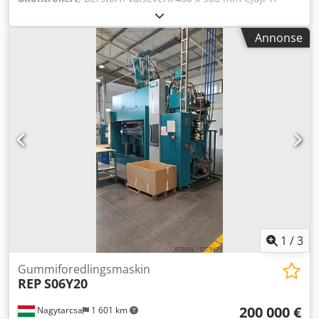
Dfyspfx Acierf Flere detaljer i vedlagte beskrivelse!
Annonse
1
/
3
Gummiforedlingsmaskin
REP
S06Y20
200 000 €
Nagytarcsa
1 601 km