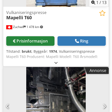
1
/
13
Vulkaniseringspresse
Mapelli
T60
Zuchwil
1 478 km
Prisinformasjon
Ring
Tilstand:
brukt
, Byggeår:
1974
, Vulkaniseringspresse
Mapelli T60 Produsent: Mapelli Modell: T60 Årsmodell:
1974 Driftsspenning: 380 V Frekvens: 50 Hz
Betjeningspanel: integrerte temperaturkontrollere og
Annonse
betjeningsmoduler Varmeelementstyring: tre individuelt
justerbare temperatursoner Hovedbryter: til stede Manuell
og automatisk drift: kan velges via betjeningspanelet
Sikkerhetsfunksjoner: nødstopp Trykkindikator: analogt
manometer Presseområde: vertikal lukkemekanisme med
øvre og nedre varmeplate Konstruksjon: robust
stålkonstruksjon Bruksområde: vulkanisering og pressing
av formdeler Crodpox Exndsfx Acief Mapelli T60