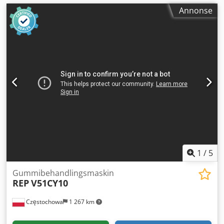
Annonse
1
/
5
Gummibehandlingsmaskin
REP
V51CY10
Częstochowa
1 267 km