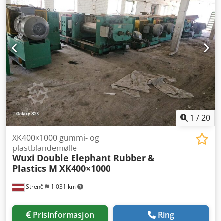
Bredde: ca. 2 250 mm Høyde: ca. 2 550 mm Totalvekt: ca. 7
000 kg Innvendig diameter: 1 650 mm Sylindrisk lengde: 9
500 mm Nyttbar lengde: 24 dekk
1
/
20
XK400×1000 gummi- og
plastblandemølle
Wuxi Double Elephant Rubber &
Plastics M
XK400×1000
Strenči
1 031 km
Prisinformasjon
Ring