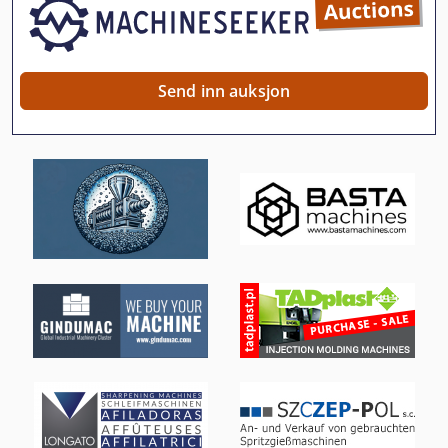
Skomaker Maskin Fresing Og Slipemaskin
Tre
Send inn auksjon
Tre Fresemaskin
Tre Gravering Maskin
Tre Gripper
Tre Kjeler
Tre Maskin
Tre Maskinering Senter
Tre Så
Tre Tørkekammer
Tre Tørketrommel Tre Tørt Kammer