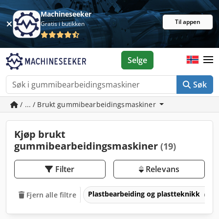
Machineseeker
Til appen
Gratis i butikken
Selge
Søk
/ ... / Brukt gummibearbeidingsmaskiner
Kjøp brukt
gummibearbeidingsmaskiner
(19)
Filter
Relevans
Plastbearbeiding og plastteknikk
Fjern alle filtre