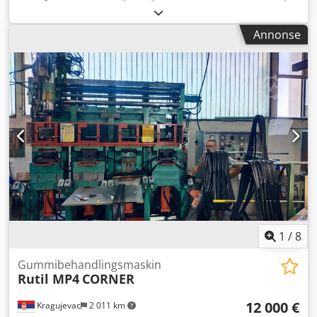
Zig-Zag-kutter! For kutting av et 800 mm fell til en endeløs
stripe for ekstrudermating. 12 måneders garanti.
Annonse
Crjdpfxsuz Twqj Acijf Beskrivelse vedlagt!
1
/
8
Gummibehandlingsmaskin
Rutil MP4
CORNER
12 000 €
Kragujevac
2 011 km