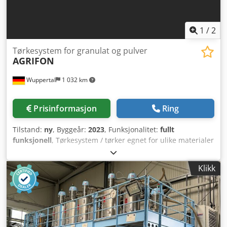
1
/
2
Tørkesystem for granulat og pulver
AGRIFON
Wuppertal
1 032 km
Prisinformasjon
Ring
Tilstand:
ny
, Byggeår:
2023
, Funksjonalitet:
fullt
funksjonell
, Tørkesystem / tørker egnet for ulike materialer
som pulver, granulat osv. - Styring for
temperaturregulering Maskinen er tilkoblet og klar for
Klikk
testing i vår maskinhall. Dsdpfx Aiequ R Nao Ssck