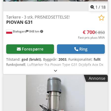
1
/
18
Tørkere - 3 stk. PRISNEDSETTELSE!
PIOVAN
G31
€ 700
Białogard
848 km
€ 850
Fast pris pluss MVA
Forespørre
Ring
Tilstand:
god (brukt)
, Byggeår:
2003
, Funksjonalitet:
fullt
funksjonell
, Lufttørker fra Piovan Type G31 Dcjdpfx Aox Dx
E Dsi Sjk Varmeeffekt 1,6 kW Materialbeholder fra Piovan
Type T30IX Volum 30 liter PRISREDUKSJON FRA 850 TIL 700
Annonse
EUR PER STYKK!!!