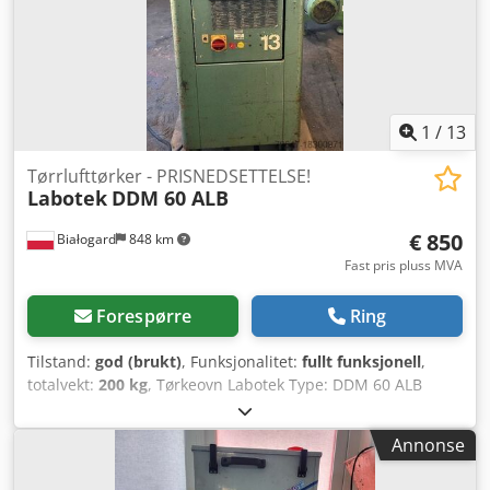
1
/
13
Tørrlufttørker - PRISNEDSETTELSE!
Labotek
DDM 60 ALB
€ 850
Białogard
848 km
Fast pris pluss MVA
Forespørre
Ring
Tilstand:
god (brukt)
, Funksjonalitet:
fullt funksjonell
,
totalvekt:
200 kg
, Tørkeovn Labotek Type: DDM 60 ALB
Materialtransportør Labotek CON-EVATOR Type: PGT
4/DDM Effekt: 0,5 kW Dcodpevrubnefx Ai Sjk
Annonse
PRISREDUKSJON FRA 1150 TIL 850 EUR!!!