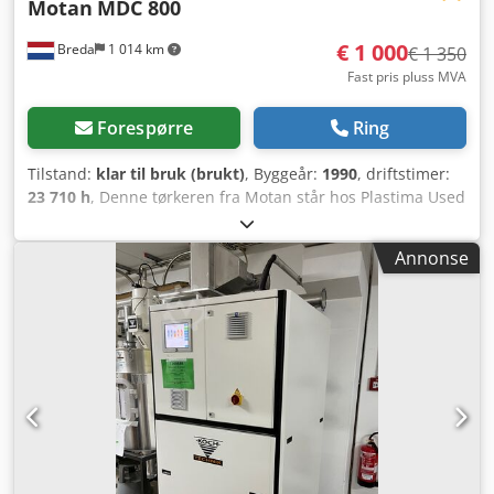
Motan
MDC 800
€ 1 000
Breda
1 014 km
€ 1 350
Fast pris pluss MVA
Forespørre
Ring
Tilstand:
klar til bruk (brukt)
, Byggeår:
1990
, driftstimer:
23 710 h
, Denne tørkeren fra Motan står hos Plastima Used
Machinery på maskinlageret. Tørkeren er fra 1990 og er i
god stand. Dcsdpfjmgadpsx Ai Ssk – Merke: Motan –
Annonse
Modell: MDC 800 – Produksjonsår: 1990 – Driftstimer: 23
710