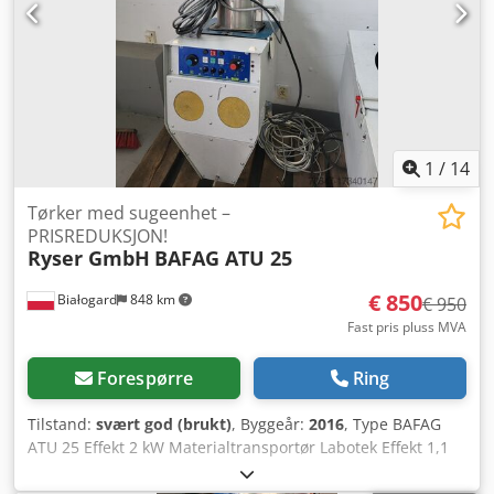
1
/
14
Tørker med sugeenhet –
PRISREDUKSJON!
Ryser GmbH
BAFAG ATU 25
€ 850
Białogard
848 km
€ 950
Fast pris pluss MVA
Forespørre
Ring
Tilstand:
svært god (brukt)
, Byggeår:
2016
, Type BAFAG
ATU 25 Effekt 2 kW Materialtransportør Labotek Effekt 1,1
kW Dsdpfxsuvg Dxj Ai Sock PRISREDUKSJON FRA 950 TIL
850 EUR!!!