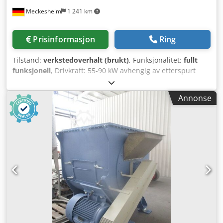
Meckesheim
1 241 km
Prisinformasjon
Ring
Tilstand:
verkstedoverhalt (brukt)
, Funksjonalitet:
fullt
funksjonell
, Drivkraft: 55-90 kW avhengig av etterspurt
ytelse og oppgavens art Dedpfxszrtlze Ai Seck
Bruksområde: Tørking og rengjøring av hardplast, PET-flak,
Annonse
filmer Kapasitet: 800-2500 kg/t avhengig av materialet