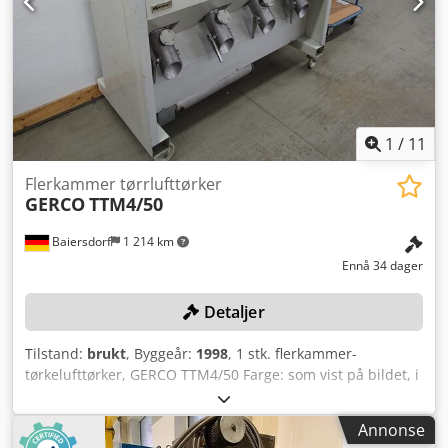
1
/
11
Flerkammer tørrlufttørker
GERCO
TTM4/50
Baiersdorf
1 214 km
Ennå 34 dager
Detaljer
Tilstand:
brukt
, Byggeår:
1998
, 1 stk. flerkammer-
tørkelufttørker, GERCO TTM4/50 Farge: som vist på bildet, i
henhold til bilder og inspeksjon Djdpfx Aijzqci Te Ssck
Byggeår: 1998 Tilstand: brukt
Annonse