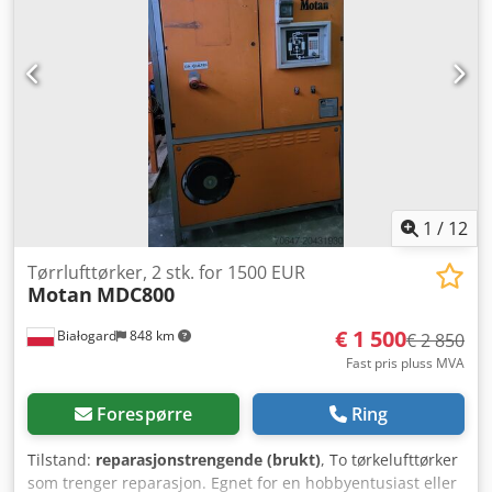
som ny! PRISREDUKSJON FRA 3550 TIL 3250 EUR!
1
/
12
Tørrlufttørker, 2 stk. for 1500 EUR
Motan
MDC800
€ 1 500
Białogard
848 km
€ 2 850
Fast pris pluss MVA
Forespørre
Ring
Tilstand:
reparasjonstrengende (brukt)
, To tørkelufttørker
som trenger reparasjon. Egnet for en hobbyentusiast eller