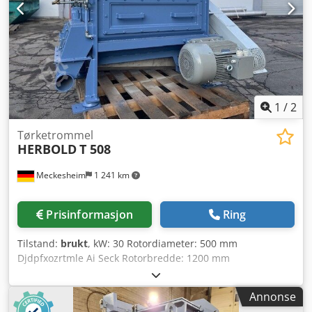
1
/
2
Tørketrommel
HERBOLD
T 508
Meckesheim
1 241 km
Prisinformasjon
Ring
Tilstand:
brukt
, kW: 30 Rotordiameter: 500 mm
Djdpfxozrtmle Ai Seck Rotorbredde: 1200 mm
Annonse