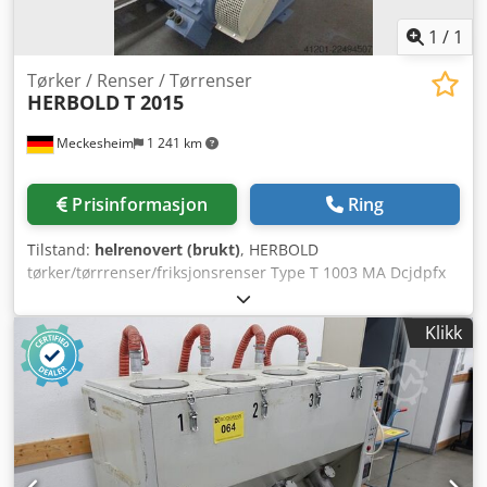
1
/
1
Tørker / Renser / Tørrenser
HERBOLD
T 2015
Meckesheim
1 241 km
Prisinformasjon
Ring
Tilstand:
helrenovert (brukt)
, HERBOLD
tørker/tørrrenser/friksjonsrenser Type T 1003 MA Dcjdpfx
Ajzrtlnei Ssk Tørkeren er utstyrt med et sirkulerende
soldrensesystem. Rotorens diameter: ca. 900 mm Rotorens
Klikk
bredde: ca. 1450 mm Driftseffekt: 75 kW