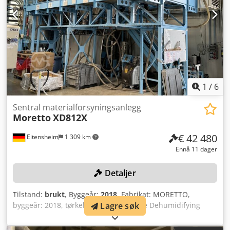
1
/
6
Sentral materialforsyningsanlegg
Moretto
XD812X
€ 42 480
Eitensheim
1 309 km
Ennå 11 dager
Detaljer
Tilstand:
brukt
, Byggeår:
2018
, Fabrikat: MORETTO,
Lagre søk
byggeår: 2018, tørkeluftgenerator, type Dehumidifying
XD812X, serienummer 1802877, styring, type XD600,
luftfordeler, type Server Flowmatik SR30F120,