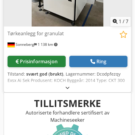
1
/
7
Tørkeanlegg for granulat
Sonneberg
1 138 km
Prisinformasjon
Ring
Tilstand:
svært god (brukt)
, Lager­nummer: Dcodpfezqy
Exsx Ai Sek Produsent: KOCH Byggeår: 2014 Type: CKT 300
Maskinnummer: 4634 Temperaturområde: Trykk: bar
Granulatbeholder: 1 x 60 liter, 1 x 100 liter, 2 x 150 liter,
fordelingsstasjon styring for tørking styring for fordeling
TILLITSMERKE
Utstyr: stasjonært Merknad: Tilkobling: 30 kW
Autoriserte forhandlere sertifisert av
Machineseeker