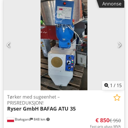
Annonse
1
/
15
Tørker med sugeenhet –
PRISREDUKSJON!
Ryser GmbH
BAFAG ATU 35
€ 850
Białogard
848 km
€ 950
Fast pris pluss MVA