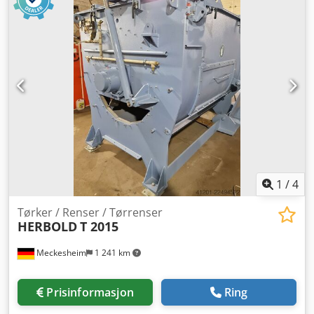
1
/
4
Tørker / Renser / Tørrenser
HERBOLD
T 2015
Meckesheim
1 241 km
Prisinformasjon
Ring