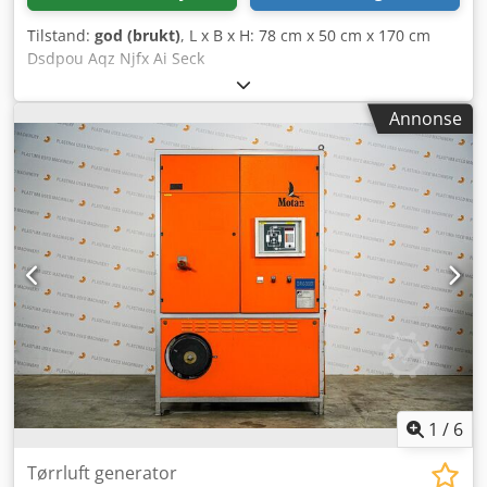
Tilstand:
god (brukt)
, L x B x H: 78 cm x 50 cm x 170 cm
Dsdpou Aqz Njfx Ai Seck
Annonse
1
/
6
Tørrluft generator