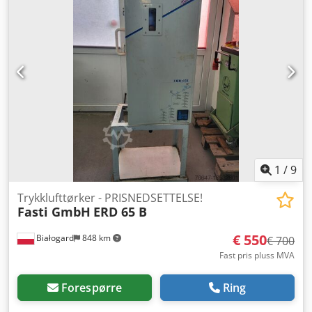
1
/
9
Trykklufttørker - PRISNEDSETTELSE!
Fasti GmbH
ERD 65 B
€ 550
Białogard
848 km
€ 700
Fast pris pluss MVA
Forespørre
Ring