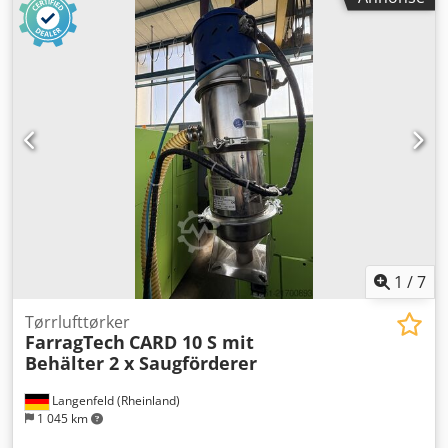
1
/
7
Tørrlufttørker
FarragTech
CARD 10 S mit
Behälter 2 x Saugförderer
Langenfeld (Rheinland)
1 045 km