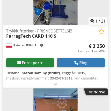
1
/
21
Trykklufttørker - PRISNEDSETTELSE!
FarragTech
CARD 110 S
€ 3 250
Białogard
848 km
Fast pris pluss MVA
Forespørre
Ring
Tilstand:
nesten som ny (brukt)
, Byggeår:
2015
,
maskin-/kjøretøynummer:
3342-01-2815
, Funksjonalitet:
fullt funksjonell
, effekt:
3,4 kW (4,62 hk)
,
inngangsspenning:
230 V
, inngangsfrekvens:
50 Hz
,
Annonse
Trykklufttørker Produsent: FarragTech Type: CARD 110 S
Årsmodell: 2015 Effekt: 3,4 kW To materialtransportører
Dcodpfxozaum Dj Ai Sjk Produsent: ICEVA Type: GS-4mD
Årsmodell: 2015 Effekt: 1200 W Anlegget er i perfekt stand,