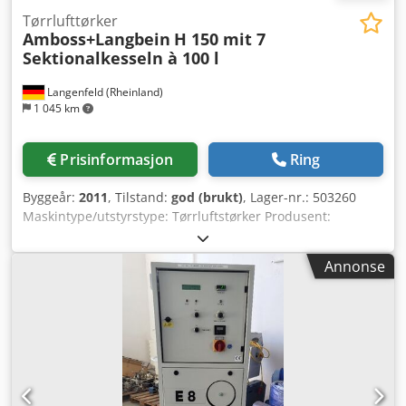
Tørrlufttørker
Amboss+Langbein
H 150 mit 7
Sektionalkesseln à 100 l
Langenfeld (Rheinland)
1 045 km
Prisinformasjon
Ring
Byggeår:
2011
, Tilstand:
god (brukt)
, Lager-nr.: 503260
Maskintype/utstyrstype: Tørrluftstørker Produsent:
Amboss+Langbein Type: Seksjonsstørker H150 Årsmodell:
2011 Seksjonsstørker H 150 med 8 seksjonskjeler à 100 l
Annonse
Kan også leveres med materialestasjon og vakuumanlegg
ved behov. Beholdervolum: 7 x 100 l
Luftgjennomstrømning: 400 m³/t De seksjonale tørkerne fra
Amboss+Langbein er egnet for energibesparende,
stasjonær og mobil tørking. Takket være modulsystemet fra
Amboss+Langbein tilpasses tørkeanlegget individuelt til
driftsbehovene og kan realiseres selv på begrenset plass.