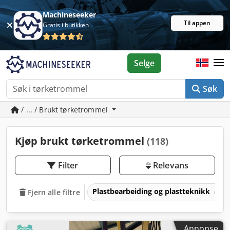
Machineseeker
Til appen
Gratis i butikken
Selge
Søk
/ ... / Brukt tørketrommel
Kjøp brukt tørketrommel
(118)
Filter
Relevans
Plastbearbeiding og plastteknikk
Fjern alle filtre
Annonse