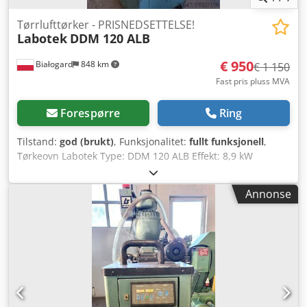
Tørrlufttørker - PRISNEDSETTELSE!
Labotek
DDM 120 ALB
€ 950
Białogard
848 km
€ 1 150
Fast pris pluss MVA
Forespørre
Ring
Tilstand:
god (brukt)
, Funksjonalitet:
fullt funksjonell
,
Tørkeovn Labotek Type: DDM 120 ALB Effekt: 8,9 kW
Materialtransportør Labotek CON-EVATOR Type: PGT
4/DDM Effekt: 0,5 kW PRISREDUKSJON FRA 1150 TIL 950
Annonse
EUR!!! Djdpevtxmwsfx Ai Sock