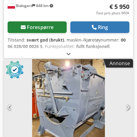
€ 5 950
Białogard
848 km
Fast pris pluss MVA
Forespørre
Ring
Tilstand:
svært god (brukt)
, maskin-/kjøretøynummer:
00
06 028/00 0026 S
, Funksjonalitet:
fullt funksjonell
,
Tørklufttørker Produsent: Motan Type: Luxor LA/8-200
Tilkoblingseffekt: 6 kW Tørkluftmengde: 200 m3/t Siloer for
Annonse
granulat: 1 x 150 liter 4 x 60 liter Materialtransportutstyr:
Produsent: Motan Type: HLX-06-1-A000-0 Dedpfx Aoyvfkroi
Seck 5 stk. PRISREDUKSJON FRA 7500 TIL 5950 EUR!!!