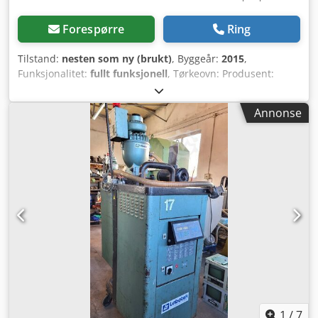
Forespørre
Ring
Tilstand:
nesten som ny (brukt)
, Byggeår:
2015
,
Funksjonalitet:
fullt funksjonell
, Tørkeovn: Produsent:
Ryser GmbH, Sveits Dcodpfx Aou Rcz Dsi Sek Type: BAFAG
ATU 35 Effekt: 3 kW Byggeår: 2015 Materialtransportør:
Annonse
Produsent: Labotek Type: PGT 4-I/MV/MR/P1 Modell:
101501 Byggeår: 2016 Effekt: 0,4 kW PRISREDUKSJON FRA
950 TIL 850 EUR!!!
1
/
7