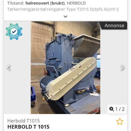
Tilstand:
helrenovert (brukt)
, HERBOLD
Tørker/rengjører/tørrengjører Type T2015 Djdpfx Aijzrtl Ij
Sock Driftseffekt: 45–132 kW avhengig av ønsket ytelse og
oppgave Bruksområde: Tørking og rengjøring av harde
Annonse
plastmaterialer, PET-flak (maks. 4 t/t kapasitet) og folie (1,2–
1,6 t/t) Rotor: 1200 mm diameter x 2300 mm lang Standard
silhull: 2,5 mm rund hull Med kileremdrift
1
/
2
Herbold T1015
HERBOLD
T 1015