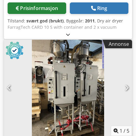
Prisinformasjon
Ring
Tilstand:
svært god (brukt)
, Byggeår:
2011
, Dry air dryer
FarragTech CARD 10 S with container and 2 x vacuum
conveyors ICEVA GS-4mD Stock no.: 503577 Machine/Device
type: Dry air dryer Manufacturer: FarragTech GmbH Model:
Annonse
CARD 10 S Year of manufacture: 2011 Container volume: 10
ltr. Throughput: 2 h/3.25 kg/80° ABS Dedpjy Akk Sofx Ai
Sock Power: 1.1 kW Voltage: 230 Volt Hopper volume: 70 ltr
Accessories: 2x vacuum conveyors ICEVA GS-4mD
1
/
5