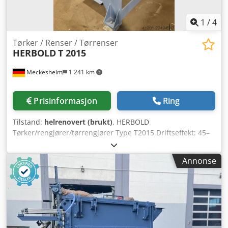
1
/
4
Tørker / Renser / Tørrenser
HERBOLD
T 2015
Meckesheim
1 241 km
Prisinformasjon
Ring
Tilstand:
helrenovert (brukt)
, HERBOLD
Tørker/rengjører/tørrengjører Type T2015 Driftseffekt: 45–
132 kW avhengig av ønsket ytelse og oppgave
Bruksområde: Tørking og rengjøring av harde
Annonse
plastmaterialer, PET-flak (maks. 4 t/t kapasitet) og folie (1,2–
1,6 t/t) Dsdpfx Ajzrtmxei Ssck Rotor: 1200 mm diameter x
2300 mm lang Standard silhull: 2,5 mm rund hull Med
kileremdrift