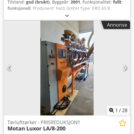
Tilstand:
god (brukt)
, Byggeår:
2001
, Funksjonalitet:
fullt
funksjonell
, Produsent: Fasti GmbH Type: ERD 65 B
Tilslutningseffekt: 0,9 kW PRISREDUKSJON FRA 700 TIL 550
EUR!!! Dcedpfxsvzwrbj Ai Sjk
Annonse
1
/
28
Tørlufttørker - PRISREDUKSJON!!
Motan
Luxor LA/8-200