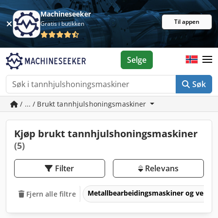
Machineseeker
Til appen
Gratis i butikken
Selge
Søk
/ ... / Brukt tannhjulshoningsmaskiner
Kjøp brukt tannhjulshoningsmaskiner
(5)
Filter
Relevans
Metallbearbeidingsmaskiner og verkt
Fjern alle filtre