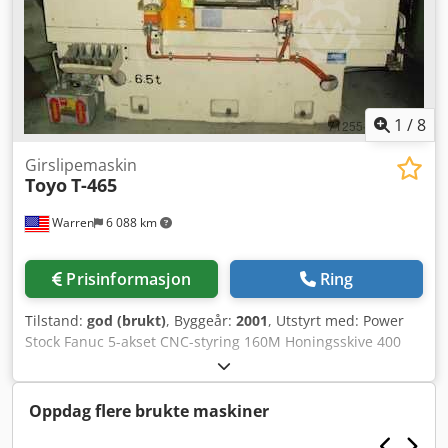
1
/
8
Girslipemaskin
Toyo
T-465
Warren
6 088 km
Prisinformasjon
Ring
Tilstand:
god (brukt)
, Byggeår:
2001
, Utstyrt med: Power
Stock Fanuc 5-akset CNC-styring 160M Honingsskive 400
mm X-akse pulsgenerator Kjølesystem med doble filtre
Magnetisk sponseparator Honingsverktøy montert fra siste
jobb står fortsatt i maskinen Innvendig diameter på
Oppdag flere brukte maskiner
honingsverktøy i maskinen: 14" Arbeidslys Automatisk dør
Automatisk dress ( Auto Dress) 5-delt program