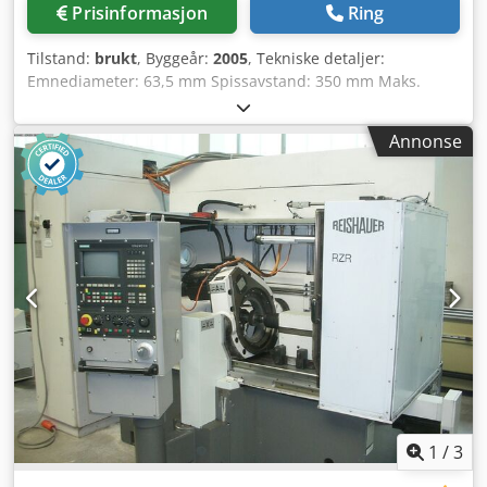
Prisinformasjon
Ring
Tilstand:
brukt
, Byggeår:
2005
, Tekniske detaljer:
Emnediameter: 63,5 mm Spissavstand: 350 mm Maks.
honelengde: mm Total tilkoblet effekt: kW Maskinvekt ca.: 6
t Plassbehov ca.: 2,70x2,30x2,60 m Tekniske data G0504
Annonse
Arbeidsområde Oppspenningsflate, lengde mm: 1550
Antall T-spor mm: 2 T-spor, bredde mm: 18 T-spor, avstand
mm: 180 Spisshøyde (bakdokker) mm: 350 Svingområde
finradhode (U-akse) grader: +30/-30 Aksjeavstand -
bakdokke/finrad min./maks. mm: 120/225 Innmatingsenhet
(alle NC-aksjer) mm/grad: 0,001 Tilstillingsslede
Bevegelsesområde (Z-akse vandring) mm: 105
Innmatingsenhet mm: Verktøy Ytre diameter min./maks.
mm: 225/275 Boringsdiameter mm: 160 Bredde mm: 60
Emne Ytre diameter min./maks. mm: 40-150 Modul
min./maks. mm: 1,25-4,0 Tannbredde maks. mm: 45 Vekt
Maskinvekt ca. kg: 5500 Driftsmidler Kjøle-/smøremiddel-
anbefaling, se kap. 8 Hydraulikkvæske HLP D 46 ca. ltr: 100
Turtall og matehastigheter Verktøyturtall (trinnløs
1
/
3
justerbar) maks. 1/min: 2000 Matingshastigheter