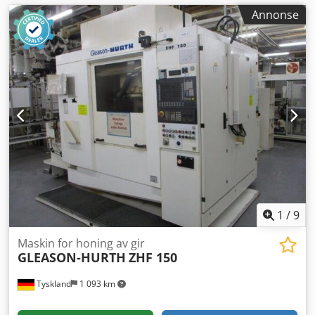
Annonse
1
/
9
Maskin for honing av gir
GLEASON-HURTH
ZHF 150
Tyskland
1 093 km