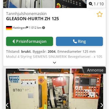
1
/
10
Tannhjulshonemaskin
GLEASON-HURTH
ZH 125
Hattingen
1 012 km
Prisinformasjon
Ring
Tilstand:
brukt
, Byggeår:
2004
, Emnediameter 125 mm
Modul 4 Styring SIEMENS SINUMERIK Bevegelsesvei - x 105
mm Bevegelsesvei - y 40 mm Bevegelsesvei - z 500 mm
Emnediameter 17 - 39,5 mm Emnehøyde 6 - 15 mm
Annonse
Tannhjuls-honemaskin | GLEASON-HURTH - ZH 125
Dodpfxsx Szm Ae Aczskr Maskinen er i meget velholdt
stand. Vennligst merk at de tekniske detaljene er lagt til
basert på sammenlignbare maskiner.