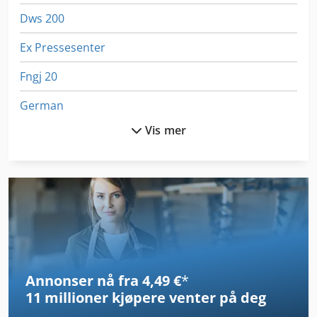
Dws 200
Ex Pressesenter
Fngj 20
German
Vis mer
Hjul Av Rekke
Hsc 20 Linear
Idx 23
Kreissaege Tre
Ls 703
Annonser nå fra 4,49 €
*
Ng 200
11 millioner kjøpere
venter på deg
Occupational Safety Og Helse