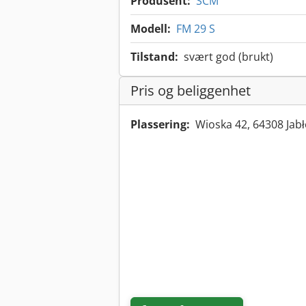
Produsent:
SCM
Modell:
FM 29 S
Tilstand:
svært god (brukt)
Pris og beliggenhet
Plassering:
Wioska 42, 64308 Jab