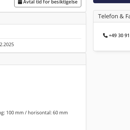
Avtal tid for besiktigelse
Telefon & F
+49 30 91
02.2025
ng: 100 mm / horisontal: 60 mm