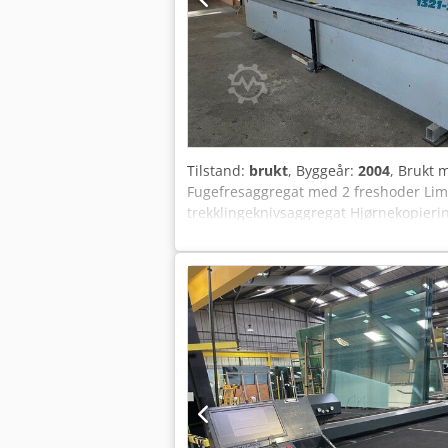
Tilstand:
brukt
, Byggeår:
2004
, Brukt 
Fugefresaggregat med 2 freshoder Lim
trekklingeknivsaggregat Hjørnekopieri
0,4–15 mm Kantlisthøyde maks.: 55 mm
Emnelengde min.: 180 mm Matingshastig
Lagerplassering: Flörsheim Dodjvymdqj