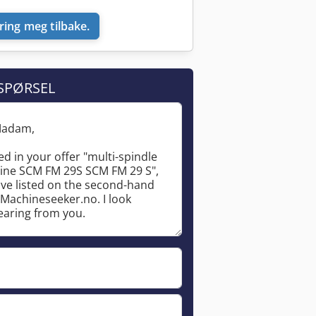
ring meg tilbake.
SPØRSEL