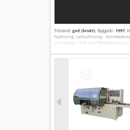
Tilstand:
god (brukt)
, Byggeår:
1997
, 
fasfresing, radiusfresing - Avtrekksk
mm Høyde: 1630 mm Tilkoblingsstuss: 
400 volt trykkluft Kanttykkelse: 8 mm 
ordnes mot ekstra kostnad! På grunn av