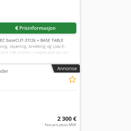
Prisinformasjon
LISEC baseCUT-37/26 + BASE TABLE
ing, skjæring, brekking og Low-E-
 opptil 140 m/min I meget god og ren
Annonse
nder
2 300 €
Fast pris pluss MVA