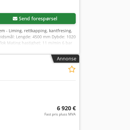
Send forespørsel
m - Liming, rettkapping, kantfresing,
rbeidsmål: Lengde: 4500 mm Dybde: 1020
ok Mating hastighet: 11 m/min 6 bar
Ny pneumatisk sylinder Frakt kan
Annonse
6 920 €
Fast pris pluss MVA