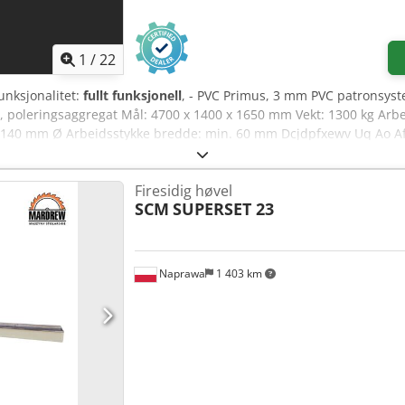
1
/
22
Funksjonalitet:
fullt funksjonell
, - PVC Primus, 3 mm PVC patronsyste
niv, poleringsaggregat Mål: 4700 x 1400 x 1650 mm Vekt: 1300 kg A
140 mm Ø Arbeidsstykke bredde: min. 60 mm Dcjdpfxewv Uq Ao Afl
for strimmelmateriell, 2 mm for rullmateriell UTEN forfresaggregat 
 maskinens alder gis ingen garanti ved salg til bedriftskunder.
Firesidig høvel
SCM
SUPERSET 23
Naprawa
1 403 km