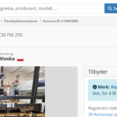
S
Flerakselboremaskiner
Annonse-ID: A18463886
SCM FM 29S
lassering
Wioska
Tilbyder
Merk:
Reg
inn,
for å få
Registrert sid
39 Annonser p