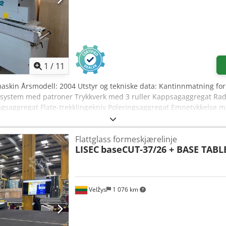
1
/
11
maskin Årsmodell: 2004 Utstyr og tekniske data: Kantinnmatning for 
system med patroner Trykkverk med 3 ruller Kappsagaggregat Rad
ngsaggregat Flate-trekklingekniv Poleringsaggregat Emnetykkelse mi
 Kantlistlengde strimler min.: 350 mm Kantlistoverheng per sid
het: 12,5 m/min Maskindimensjoner L x B x H: 6480 x 1250 x 1690
Flattglass formeskjærelinje
pfx Afleck
LISEC
baseCUT-37/26 + BASE TABL
Velžys
1 076 km