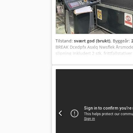
Tilstand:
svært god (brukt)
, Byggeår:
BREAK Dcedpfx Asxlq Nwsflek Årsmodell
slipning Inkludert 2 stk. frittfallstat
stand God arbeidsstand, testet Selges