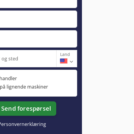
Land
og sted
rhandler
 på lignende maskiner
Send forespørsel
Personvernerklæring