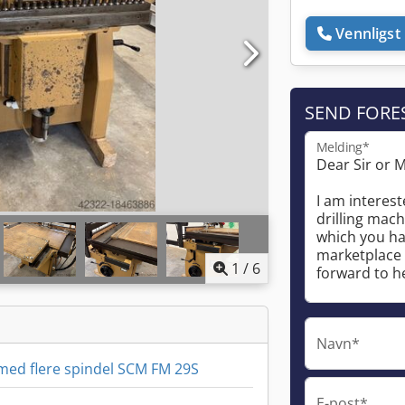
Vennligst 
SEND FORE
Melding*
1
/
6
Navn*
ed flere spindel SCM FM 29S
E-post*