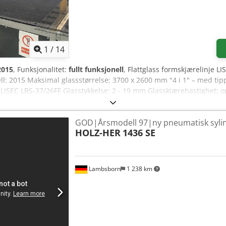
1
/
14
2015
, Funksjonalitet:
fullt funksjonell
, Flattglass formskjærelinje 
: 2015 Maksimal glassstørrelse: 3700 x 2600 mm "4 i 1" – med tipp
iver LISEC LBS-37/26FF Glasstykkelse: 2 - 19 mm Glasskjærehastighet:
 som den er Umiddelbart tilgjengelig
GOD|Årsmodell 97|ny pneumatisk syli
HOLZ-HER
1436 SE
Lambsborn
1 238 km