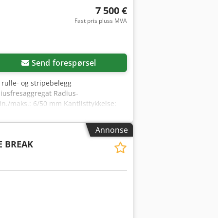
7 500 €
Fast pris pluss MVA
Send forespørsel
rulle- og stripebelegg
iusfresaggregat Radius-
n./maks.: 6/50 mm Kantlisttykkelse:
e maks.: 3 mm Emnebredde min.: 60 mm
 mm Tilgjengelighet: kort varsel
Annonse
E BREAK