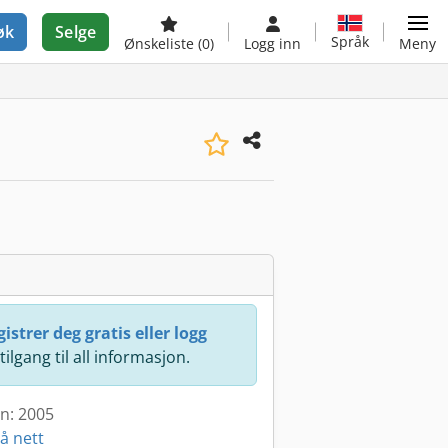
øk
Selge
Språk
Ønskeliste
(0)
Logg inn
Meny
istrer deg gratis eller logg
 tilgang til all informasjon.
en: 2005
å nett