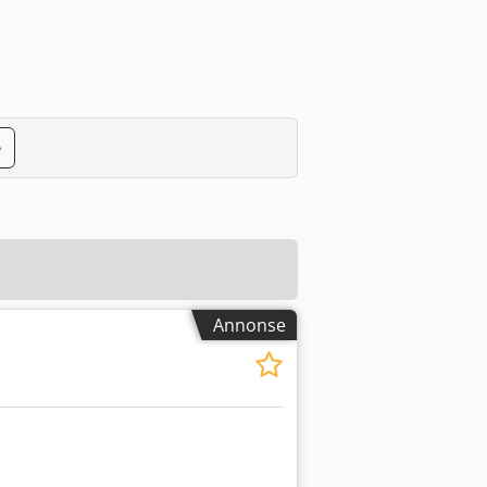
e
Annonse