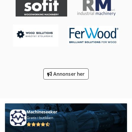
1910x1370x1820 mm - Vekt: 657 kg FORDELER – Polsk
produksjon – DTR dokumentasjon – Meget god stand –
Brukt sag Netto pris: 14 900 PLN Netto pris: 3 550 EUR
basert på kurs 4,2 EUR (Priser kan endres ved større
valutakurssvingninger)
Annonser her
Machineseeker
Gratis i butikken