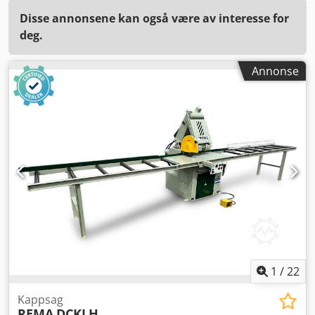
Disse annonsene kan også være av interesse for
deg.
Annonse
1
/
22
Kappsag
REMA
DCKLH