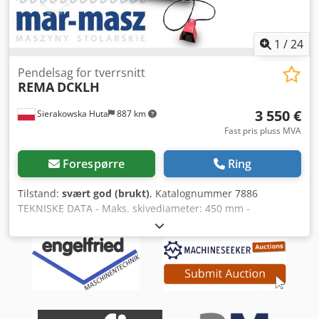
kan endres ved valutakursendringer)
1
/
24
Pendelsag for tverrsnitt
REMA
DCKLH
3 550 €
Sierakowska Huta
887 km
Fast pris pluss MVA
Forespørre
Ring
Tilstand:
svært god (brukt)
, Katalognummer 7886
TEKNISKE DATA - Maks. skivediameter: 450 mm -
Hullhullskivediameter: 30 mm - Skjerm for sagblad -
Justerbar arm opp/ned - Maks. skjærehøyde: 120 mm -
Maks. skjærebredde: 540 mm - Hydraulisk bladføring - 2
matevalser integrert i bordet - Utkastvals integrert i bordet
- Motor: 3,7 kW - Hydraulikkpumpe motor: ca. 0,55 kW -
Stusdiameter for avtrekk: 110 mm Dedozmhdzjpfx Adrokr -
Valsebredde: 530 mm - Maskinens dimensjoner (LxBxH):