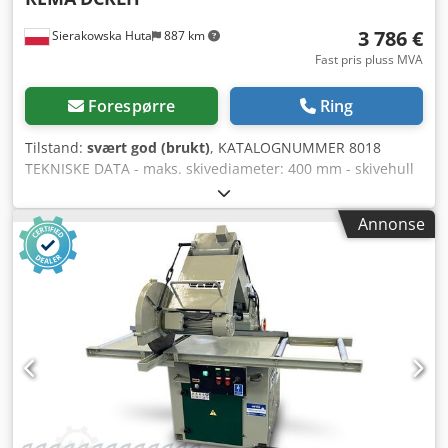
3 786 €
Sierakowska Huta
887 km
Fast pris pluss MVA
Forespørre
Ring
Tilstand:
svært god (brukt)
, KATALOGNUMMER 8018
TEKNISKE DATA - maks. skivediameter: 400 mm - skivehull
diameter: 30 mm - beskyttelse for sagblad - justerbar arm
opp/ned - maks. skjærehøyde: 100 mm - maks.
Annonse
skjærebredde: 540 mm - hydraulisk fremføring av sagblad
- 2 innmatingsruller i bordet - utmatingsrulle i bordet -
motor: 3,7 kW - hydraulikkpumpe-motor ca. 0,55 kW -
sugeuttak diameter: 100 mm - rullebredde: 530 mm -
innmatingsrullebord mål: 2000x640x910 mm -
utmatingsrullebord med målestokk: 2000x640x965 mm -
maskinens mål (L/B/H): 1900x1540x1820 mm - vekt ca. 750
kg FORDELER Dkjdpfx Adszf Iyyorjr – produsert av det
polske merket REMA – DTR-dokumentasjon – rullebord –
svært god stand – brukt sag Nettopris: 15 900 PLN
Nettopris: 3 786 EUR i henhold til kurs 4,20 EUR (Prisene