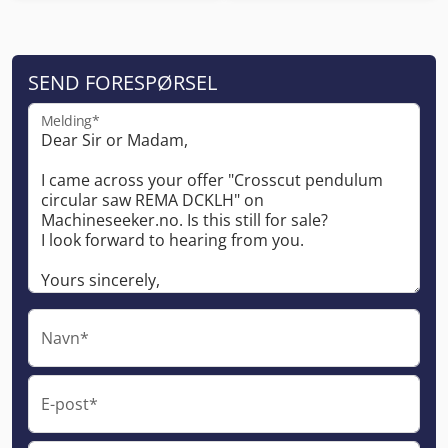
SEND FORESPØRSEL
Melding*
Navn*
E-post*