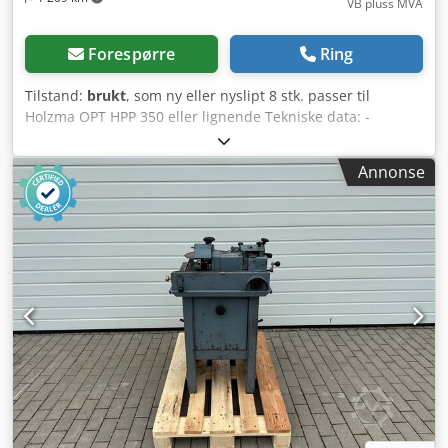
VB pluss MVA
Forespørre
Ring
Tilstand:
brukt
, som ny eller nyslipt 8 stk. passer til
Holzma OPT HPP 350 eller lignende Tekniske data: -
Diameter: 370–380 mm - Bredde: 3–5 mm Dcodpfx Apezrx
Smsiok - Boringsdiameter: 60 mm - Boltsirkel: 100 mm
Annonse