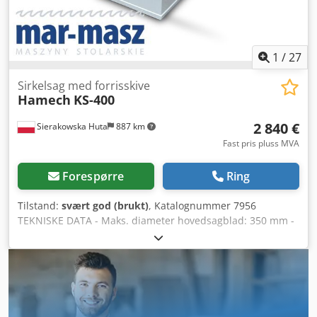
(Prisene kan endres ved større svingninger)
1
/
27
Sirkelsag med forrisskive
Hamech
KS-400
2 840 €
Sierakowska Huta
887 km
Fast pris pluss MVA
Forespørre
Ring
Tilstand:
svært god (brukt)
, Katalognummer 7956
TEKNISKE DATA - Maks. diameter hovedsagblad: 350 mm -
Sagbladets senterhull: 30 mm - Maks. skjærehøyde: 90 mm
- Hovedsagblad justerbart opp/ned og i vinkel
Dcsdeztanrspfx Apiek - Sagbladbeskyttelse - Med sidevogn
- Skjærelengde på vogn: 1300 mm - Skjærebredde ved
anlegg: 1340 mm - Hovedmotor: 4 kW - Bordstørrelse:
1100x1030 mm - Bordstørrelse med utvidelse og