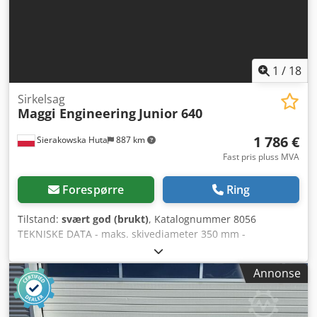
spindeldiameter: 30 mm - bladets rotasjonshastighet: 2800
o/min Transportmål: - 280x165x140 cm - vekt: 600 kg
1
/
18
Sirkelsag
Maggi Engineering
Junior 640
1 786 €
Sierakowska Huta
887 km
Fast pris pluss MVA
Forespørre
Ring
Tilstand:
svært god (brukt)
, Katalognummer 8056
TEKNISKE DATA - maks. skivediameter 350 mm -
skivehulldiameter 30 mm - skjerm for skive - kuttahøyde
for skive 300 mm, 90 mm - maks. kuttbredde 640 mm -
Annonse
mulighet for å kutte i vinkel i det vertikale planet, ved å
justere armen eller justere skiven - mulighet for å rotere
armen, høyre/venstre - motor 400 V, 3 kW -