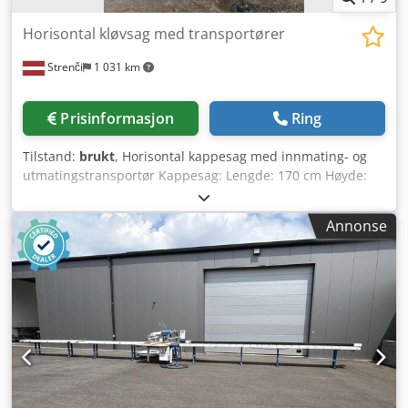
Horisontal kløvsag med transportører
Strenči
1 031 km
Prisinformasjon
Ring
Tilstand:
brukt
, Horisontal kappesag med innmating- og
utmatingstransportør Kappesag: Lengde: 170 cm Høyde:
215 cm Bredde: 90 cm Motoreffekt: 22,5 kW Dcjdpfxsxyhu
Ho Apiek
Annonse