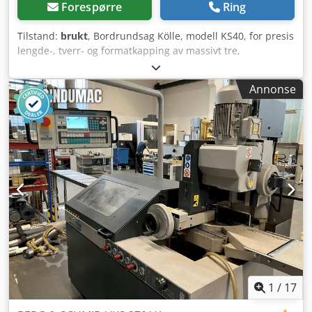
Forespørre
Ring
Tilstand:
brukt
, Bordrundsag Kölle, modell KS40, for presis
lengde-, tverr- og formatkapping av massivt tre,
platebaserte materialer og treprofiler. Den robuste og
kraftige maskinkonstruksjonen med svingbart
Annonse
sageaggregat, forsageanordning og fremføringsinnretning
Wegoma, modell VS48K, er spesielt egnet for
snekkerverksteder, tømrerverksteder og allsidig bruk i
verksteder. Tekniske data: Dodpfjzrxbnox Apijck -
Kappeveidde: ~ 850 mm - Motor: 7,5 kW - Svingbar: 45°
1
/
17