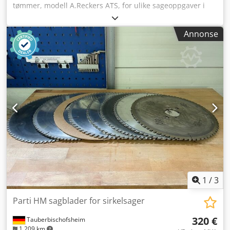
tømmer, modell A.Reckers ATS, for ulike sageoppgaver i
verksteder eller på byggeplassen. Dsdpfx Apezryvmjieck
Annonse
1
/
3
Parti HM sagblader for sirkelsager
320 €
Tauberbischofsheim
1 209 km