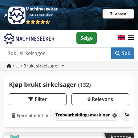
Machineseeker
Til appen
Gratis i butikken
Selge
Søk
/ ... / Brukt sirkelsager
Kjøp brukt sirkelsager
(132)
Filter
Relevans
Trebearbeidingsmaskiner
Sager 
Fjern alle filtre
Annonse