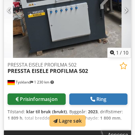
1
/
10
PRESSTA EISELE PROFILMA 502
PRESSTA EISELE
PROFILMA 502
Tyskland
1 230 km
Prisinformasjon
Ring
Tilstand:
klar til bruk (brukt)
, Byggeår:
2023
, driftstimer:
1 809 h
, total bredde:
2 000 mm
, total høyde:
1 800 mm
,
Lagre søk
totalvekt:
1 650 kg
, kontrollerprodusent:
SIEMENS
,
kontrollermodell:
S7 with SIMATIC HMI Touch Panel
,
Annonse