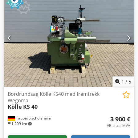
1
/
5
Bordrundsag Kölle KS40 med fremtrekk
Wegoma
Kölle
KS 40
3 900 €
Tauberbischofsheim
1 209 km
VB pluss MVA