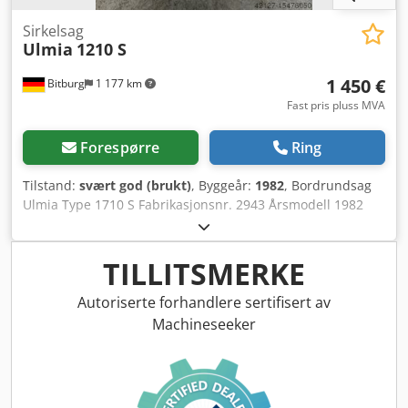
Sirkelsag
Ulmia
1210 S
1 450 €
Bitburg
1 177 km
Fast pris pluss MVA
Forespørre
Ring
Tilstand:
svært god (brukt)
, Byggeår:
1982
, Bordrundsag
Ulmia Type 1710 S Fabrikasjonsnr. 2943 Årsmodell 1982
Med skyvebord Sagblad svingbart Maksimal
sagbladdiameter 250 mm Maks skjærehøyde 75 mm ved
90° Maks skjærehøyde 52 mm ved 45° Motoreffekt 2,2 kW
TILLITSMERKE
Skyvebord Skyvebordsbevegelse 750 mm Høyde til
overkant av bord 850 mm Dcjdpfxor Elmws Apiek
Autoriserte forhandlere sertifisert av
Avsugstilkobling diameter 100 mm Vekt: 121 kg Sted: fra
Machineseeker
lager 54634 Bitburg - umiddelbart tilgjengelig -