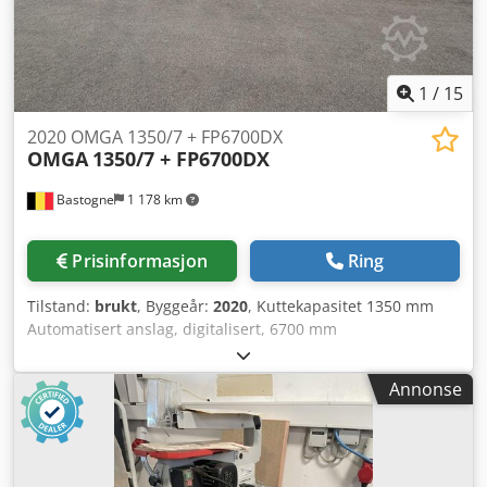
1
/
15
2020 OMGA 1350/7 + FP6700DX
OMGA
1350/7 + FP6700DX
Bastogne
1 178 km
Prisinformasjon
Ring
Tilstand:
brukt
, Byggeår:
2020
, Kuttekapasitet 1350 mm
Automatisert anslag, digitalisert, 6700 mm
Dsdszmmdyepfx Apijck Maksimal hurtighastighet 60
m/min
Annonse