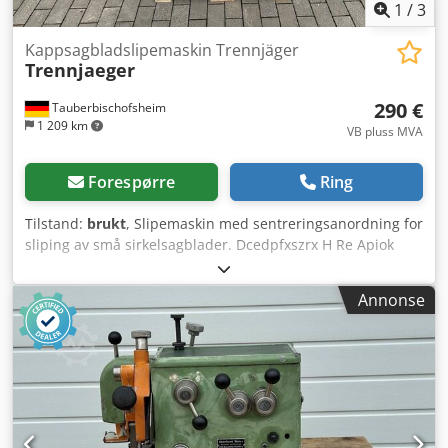
1
/
3
Kappsagbladslipemaskin Trennjäger
Trennjaeger
290 €
Tauberbischofsheim
1 209 km
VB pluss MVA
Forespørre
Ring
Tilstand:
brukt
, Slipemaskin med sentreringsanordning for
sliping av små sirkelsagblader. Dcedpfxszrx H Re Apiok
Tekniske data: - Sagbladets diameter: maks. ca. 300 mm
Annonse