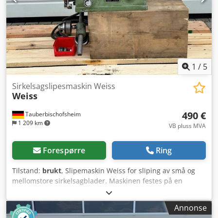
1
/
5
Sirkelsagslipesmaskin Weiss
Weiss
490 €
Tauberbischofsheim
1 209 km
VB pluss MVA
Forespørre
Ring
Tilstand:
brukt
, Slipemaskin Weiss for sliping av små og
mellomstore sirkelsagblader. Maskinen festes på en
arbeidsbenk. Dedezrx H Depfx Apisck Tekniske data: -
Sagblad, diameter: maks. ca. 600 mm
Annonse