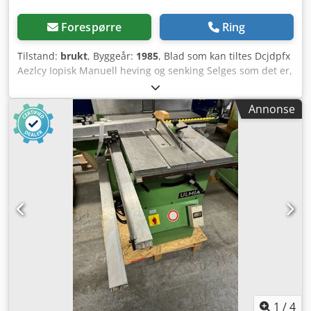
Forespørre
Ring
Tilstand:
brukt
, Byggeår:
1985
, Blad som kan tiltes Dcjdpfx
Aezlcy Iopisk Manuell heving og senking Selges som det er,
uten rengjøring eller overhaling.
Annonse
1
/
4