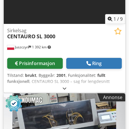
1
/
9
Sirkelsag
CENTAURO
SL 3000
Juszczyn
1 392 km
Prisinformasjon
Ring
Tilstand:
brukt
, Byggeår:
2001
, Funksjonalitet:
fullt
funksjonell
, CENTAURO SL 3000 – sag for lengdesnitt
Kuttelengde: 3400 mm Kuttbredde (maks.): 600 mm
Kutthøyde (maks.): 160 mm Sagdiameter: 550 mm
Annonse
Hovedmotoreffekt: 11 kW Matinnhastighet: Opptil 80
m/min Maskinens dimensjoner: 5285 x 1532 x 2150 cm (H)
Vekt: 1500 kg Dedpfx Apszmf Ideisck Produksjonsår: 2001