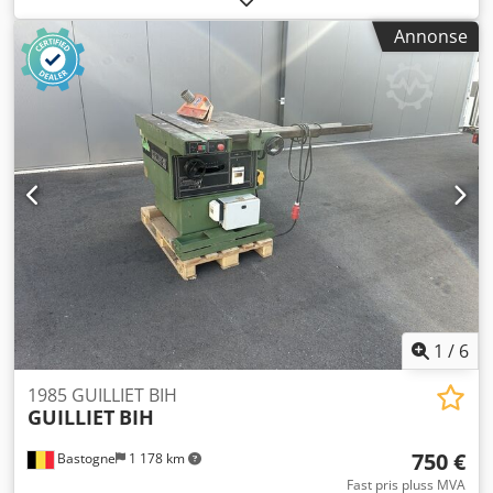
Tilgjengelighet: Kort leveringstid Lokasjon: Solingen
Annonse
1
/
6
1985 GUILLIET BIH
GUILLIET
BIH
750 €
Bastogne
1 178 km
Fast pris pluss MVA