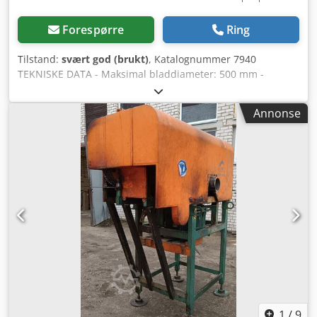
Forespørre
Ring
Tilstand:
svært god (brukt)
, Katalognummer 7940
TEKNISKE DATA - Maksimal bladdiameter: 500 mm -
Spindeldiameter: 30 mm - Deksel for sagblad - Hydraulisk
fremføring av sagbladet - Skjærehøyde: 140 mm -
Annonse
Hovedmotor: 4,4 kW - Bordmål (lengde/bredde): 570x870
mm - Bordhøyde fra gulv: 750 mm - Rullebord: 2 stk -
Innmatingsrullebord: 1170 mm – utmatingsrullebord: 1210
mm - Bredde på glidevalser: 600 mm - Totale
maskindimensjoner (uten rullebord)
(lengde/bredde/høyde): 1040x820x900 mm Dsdpfjzkg Aqox
Apijck - Vekt: ca. 570 kg FORDELER – Tysk produksjon – 2
rullebord – Pneumatisk bladhøydejustering – Brukt sag, i
perfekt stand Nettopris: 13 900 PLN Nettopris: 3 300 EUR
basert på kurs 4,2 EUR (Prisene kan endres ved større
valutavariasjoner)
1
/
9