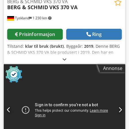
BERG & SCHMID VKS 370 VA
BERG & SCHMID
VKS 370 VA
Tyskland
1 230 km
Prisinformasjon
Ring
Tilstand:
klar til bruk (brukt)
, Byggeår:
2019
, Denne BERG
& SCHMID VKS 370 VA ble produsert i 2019. Den har en
helautomatisk hydropneumatisk vertikalsirkelsag med
CNC-frekvensomformer. Maskinen er utstyrt med
Annonse
rullebaneløsning på innmatingssiden (3 m) og
utmatingssiden (2 m), noe som forbedrer
materialhåndteringen. Starter Kit 1 med sirkelsagblader og
kjølevæskekonsentrat er også inkludert. Benytt
anledningen til å kjøpe denne BERG & SCHMID VKS 370 VA
metalsirkelsagen. Kontakt oss for mer informasjon.
Ekstrautstyr Dcsdpox Nr Sqsfx Apiek • Starter Kit 1
bestående av 2 sirkelsagblader og 10 liter
kjølevæskekonsentrat. • Nivelleringselement (1 sett = 4 stk)
med pinnebolt M 12x100. • Innmatingsside – venstre. •