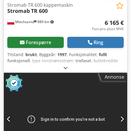
Stromab TR 600 kappemaskin
Stromab
TR 600
6 165 €
Miechucino
889 km
Fast pris pluss MVA
Forespørre
Ring
Tilstand:
brukt
, Byggeår:
1997
, Funksjonalitet:
fullt
funksjonell
, type innstrømsstrøm:
trefaset
, kuttebredde
(maks.):
610 mm
, sagbladets diameter:
600 mm
, -
produksjonsår: 1997 - to pneumatiske anslag TEKNISKE
Annonse
SPESIFIKASJONER: - sagbladdiameter: 600 mm - maks.
skjærebredde: 610 mm (ved emnehøyde 30 mm) - maks.
skjærehøyde: 160 mm (ved emnebredde 380 mm) -
motoreffekt: 7,5 kW Dcjdpfxjx Ekmrj Apijk - uttak for
sponavsug: 2 x 100 mm - to pneumatiske anslag for
kapping til ønsket lengde - hydraulisk emnehold og
bladbevegelse - trinnløs regulering av skjærehastighet -
innmatingsbord: 1000 mm / 470 mm D-90 mm -
utmatingsbord: 1500 mm / 500 mm D-60 mm -