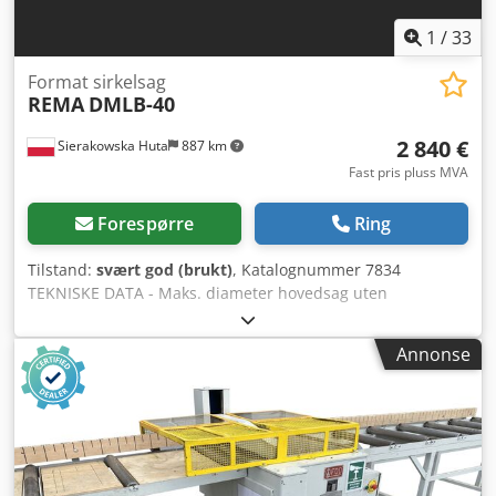
1
/
33
Format sirkelsag
REMA
DMLB-40
2 840 €
Sierakowska Huta
887 km
Fast pris pluss MVA
Forespørre
Ring
Tilstand:
svært god (brukt)
, Katalognummer 7834
TEKNISKE DATA - Maks. diameter hovedsag uten
rissaggregat: 400 mm - Maks. diameter sagblad med
rissaggregat: 350 mm - Maks. skjærehøyde med 350 mm
Annonse
blad: 100 mm - Hovedblad regulerbart opp/ned og i vinkel
- Stor beskyttelse for sagbladet - Spindeldiameter: 30 mm -
Med formatskyvebord - Skjærelengde på skyvebord: 1400
mm - Skjærebredde ved anlegg: 1180 mm - Med sidebord -
Sidebordets anlegg regulerbart i vinkel - Med rissaggregat
- Maks. diameter rissaggregat: 120 mm - Rissaggregatets