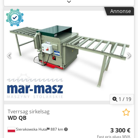
senterhullsdiameter: 30 mm - bladbeskyttelse -
skjærehøyde med montert blad: 250 mm, 60 mm - maks.
Annonse
skjærebredde: 600 mm - mulighet for vinkleskjæring i
vertikalplanet – sving eller flytting av arm/bladd - mulighet
for sving av armen høyre/venstre - motor: 3 kW - bordets
mål: 1130x1010 mm - diameter avsugstuss: 50 mm - mål
(l/b/h): 1150x1190x1510 mm - vekt: 220 kg FORDELER –
produsert i Italia – ikke overmalt – DTR-dokumentasjon –
veldig god stand – brukt sag Dedpfx Apozkg H Njieck
Nettopris: 6500 PLN Nettopris: 1550 EUR (avhengig av kurs
4,2 EUR) (Prisene kan endres ved store valutasvingninger)
1
/
19
Tverrsag sirkelsag
WD QB
3 300 €
Sierakowska Huta
887 km
Fast pris pluss MVA