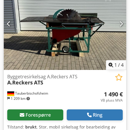
borddimensjoner 1000 x 800 mm Dsdpfoznkz Eox Apisck -
diameter på avsugsnippel 50 mm - dimensjoner
(lengde/bredde/høyde) 1800 x 1100 x 1510 mm - vekt 185
kg FORDELER – italiensk produksjon – DTR-dokumentasjon
– veldig god tilstand – brukt sag Netto pris: 7500 PLN Netto
pris: 1786 EUR, avhengig av kursen på 4,20 EUR (Prisene
kan endres i henhold til større kursvariasjoner)
1
/
4
Byggetresirkelsag A.Reckers ATS
A.Reckers
ATS
1 490 €
Tauberbischofsheim
1 209 km
VB pluss MVA
Forespørre
Ring
Tilstand:
brukt
, Stor, mobil sirkelsag for bearbeiding av