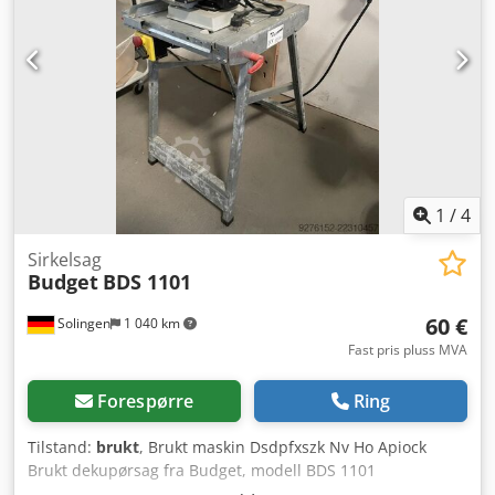
1
/
4
Sirkelsag
Budget
BDS 1101
60 €
Solingen
1 040 km
Fast pris pluss MVA
Forespørre
Ring
Tilstand:
brukt
, Brukt maskin Dsdpfxszk Nv Ho Apiock
Brukt dekupørsag fra Budget, modell BDS 1101
Motoreffekt: 70 watt Motorturtall: 1440 o/min