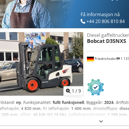
Få informasjon nå
+44 20 806 810 84
Diesel gaffeltrucke
Bobcat
D35NXS
Friedrichsdorf
1 13
1
/
9
Tilstand:
ny
, Funksjonalitet:
fullt funksjonell
, Byggeår:
2024
, drifts
løftehøyde:
4 820 mm
, fri løftehøyde:
1 400 mm
, drivstofftype:
dies
2 350 mm
, effekt:
45 kW (61,18 hk)
, gaffelbærerbredde:
1 190 mm
,
4 850 kg
, total lengde:
2 750 mm
, drivtype:
Diesel
, konstruksjonsb
gaffeltruck Lastens tyngdepunkt: 500 mm ISO Klasse: ISO Klasse 3 = 