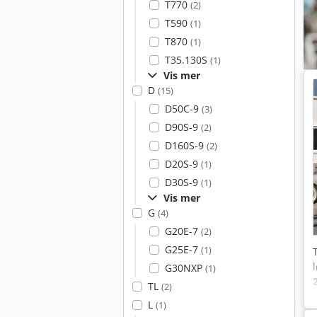
T770
(2)
T590
(1)
T870
(1)
T35.130S
(1)
Vis mer
D
(15)
D50C-9
(3)
D90S-9
(2)
D160S-9
(2)
D20S-9
(1)
D30S-9
(1)
Vis mer
G
(4)
G20E-7
(2)
G25E-7
(1)
G30NXP
(1)
TL
(2)
L
(1)