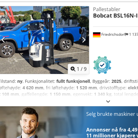
ISO-klasse: Terminal West Masttype: Triplex Girkasse: Wandler Fart
Pallestabler
tilstand: Ny Forhjulstype: Superelastisk Forhjulstilstand: Nye Bakhju
Bobcat
BSL16N-I
Nye Cedpfoxr R Efex Acbsrf Sideskift, gaffelspreder, 3. ventil, 4. vent
varmeapparat, heldekkende førerhus, full friløft, CE-sertifikat, innv
varsellys, sete, front- og bakkamera.
Friedrichsdorf
1 13
1
/
9
Tilstand:
ny
, Funksjonalitet:
fullt funksjonell
, Byggeår:
2025
, drifts
løftehøyde:
4 620 mm
, fri løftehøyde:
1 520 mm
, drivstofftype:
elek
2 108 mm
, gaffellengde:
1 150 mm
, egenvekt:
1 340 kg
, total lengd
konstruksjonsbredde:
820 mm
, Høytløfter Lastens tyngdepunkt: 6
Triplex Tilstand: Ny maskin Teknisk stand: Ny Forhjulstype: Polyuret
Bakhjulstype: Polyuretan Bakhjul, tilstand: 80–100 % Batterispenning
Selg brukte maskiner
Acewi Acgsborf Batteritype: Litium-ion Batteri, produksjonsår: 2025 Ba
ull friløft, CE-sertifikat, Vedlikeholdsfritt litium-ion-batteri,
Annonser nå fra 4,49
11 millioner kjøpere