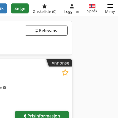
øk
Selge
Språk
Ønskeliste
(0)
Logg inn
Meny
Relevans
Annonse
km
Prisinformasjon