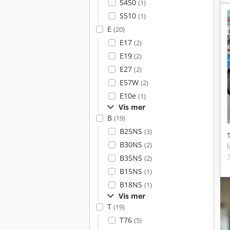
S450
(1)
S510
(1)
E
(20)
E17
(2)
E19
(2)
E27
(2)
E57W
(2)
E10e
(1)
Vis mer
B
(19)
B25NS
(3)
B30NS
(2)
B35NS
(2)
B15NS
(1)
B18NS
(1)
Vis mer
T
(19)
f
T76
(5)