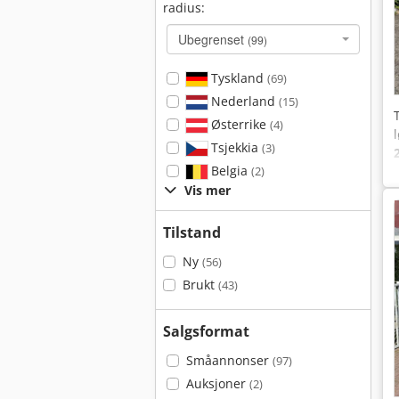
radius:
Ubegrenset
(99)
Tyskland
(69)
Nederland
(15)
Østerrike
(4)
Tsjekkia
(3)
Belgia
(2)
Vis mer
Tilstand
Ny
(56)
Brukt
(43)
Salgsformat
Småannonser
(97)
Auksjoner
(2)