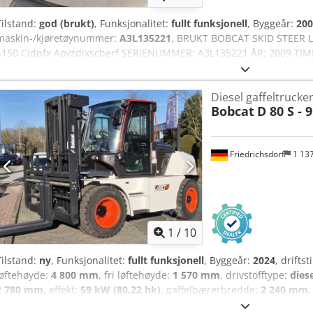
Tilstand:
god (brukt)
, Funksjonalitet:
fullt funksjonell
, Byggeår:
200
maskin-/kjøretøynummer:
A3L135221
, BRUKT BOBCAT SKID STEER
S150 Cjdpfx Aoyzdixscberf SERIENUMMER: A3L135221 ÅR: 2009 TIM
Diesel gaffeltrucke
Bobcat
D 80 S - 9
Friedrichsdorf
1 13
1
/
10
Tilstand:
ny
, Funksjonalitet:
fullt funksjonell
, Byggeår:
2024
, drifts
løftehøyde:
4 800 mm
, fri løftehøyde:
1 570 mm
, drivstofftype:
dies
2 780 mm
, effekt:
59 kW (80,22 hk)
, gaffelbærerbredde:
2 240 mm
,
12 406 kg
, drivtype:
Diesel
, Dieseltruck Lasttyngdepunkt: 600 Gaff