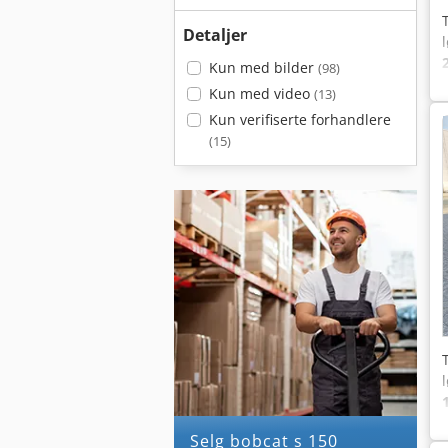
Detaljer
Kun med bilder
(98)
Kun med video
(13)
Kun verifiserte forhandlere
(15)
Selg bobcat s 150