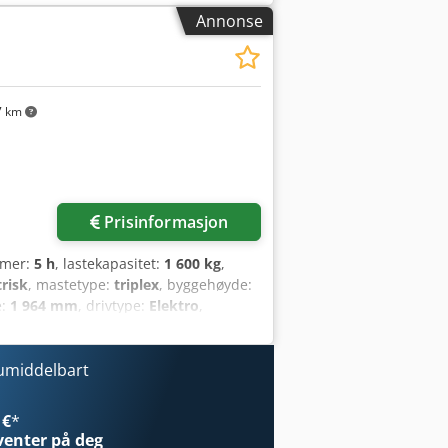
sklasse: 20 Tilstand: Ny maskin Teknisk
Annonse
lstype: Superelastisk Bakhjulstilstand:
il, arbeidslys bak, arbeidslys foran,
endig speil, utvendig speil, roterende
7 km
Prisinformasjon
timer:
5 h
, lastekapasitet:
1 600 kg
,
trisk
, mastetype:
triplex
, byggehøyde:
e:
1 964 mm
, drivtype:
Elektro
,
00 Gaffelbredde: 560 mm Masttype:
an Forhjul, tilstand: 80–100 %
: 24 V Batterikapasitet: 150 Ah Cjdpfx
 umiddelbart
tteri, tilstand: 80–100 % Initial løft,
 €
*
venter på deg