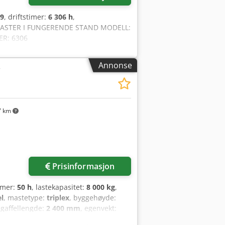
9
, driftstimer:
6 306 h
,
 LASTER I FUNGERENDE STAND MODELL:
ER: 6306
Annonse
r
7 km
Prisinformasjon
timer:
50 h
, lastekapasitet:
8 000 kg
,
el
, mastetype:
triplex
, byggehøyde:
 gaffellengde:
2 400 mm
, egenvekt:
elbredde: 180 mm Gaffeltykkelse: 75 mm