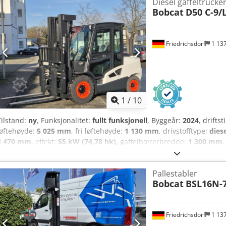
Diesel gaffeltrucke
varsellys.
Bobcat
D50 C-9/
Friedrichsdorf
1 13
1
/
10
Tilstand:
ny
, Funksjonalitet:
fullt funksjonell
, Byggeår:
2024
, drifts
løftehøyde:
5 025 mm
, fri løftehøyde:
1 130 mm
, drivstofftype:
dies
2 470 mm
, effekt:
55 kW (74,78 hk)
, gaffelbærerbredde:
1 300 mm
,
6 930 kg
, total lengde:
3 300 mm
, drivtype:
Diesel
, konstruksjonsb
gaffeltruck Lasttyngdepunkt: 600 Gaffelbredde: 150 mm Gaffeltykkel
Pallestabler
5.000 - 10.000 kg Mastetype: Triplex Girkasse: Momentomformer Has
Bobcat
BSL16N-
Teknisk tilstand: Ny Forhjulstype: Superelastisk Forhjulsdimensjon: 
Bakhjulstype: Superelastisk Bakhjulsdimensjon: 7.00x12-14 Crodpjyld
100% Sideskift, gaffelposisjonering, 3. ventil, 4. ventil, arbeidslys 
Friedrichsdorf
1 13
lastbeskyttelsesgitter, full kabin, full friløft, innvendig speil, vars