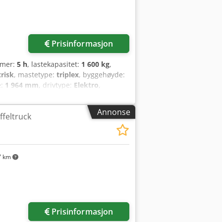
er i armlenet
Prisinformasjon
timer:
5 h
, lastekapasitet:
1 600 kg
,
trisk
, mastetype:
triplex
, byggehøyde:
e:
1 964 mm
, drivtype:
Elektro
,
00 Gaffelbredde: 560 mm Masttype:
retan Forhjulsdekks tilstand: 80 - 100 %
Annonse
ffeltruck
olt: 24V Batteri Ah: 300Ah Batteritype:
 - 100 % Full friløft, CE-sertifikat,
7 km
Prisinformasjon