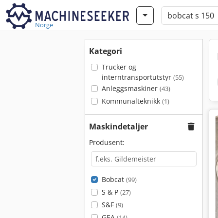
Norge
Kategori
Trucker og
interntransportutstyr
(55)
Anleggsmaskiner
(43)
Kommunalteknikk
(1)
Maskindetaljer
Produsent:
Bobcat
(99)
S & P
(27)
S&F
(9)
GEA
(14)