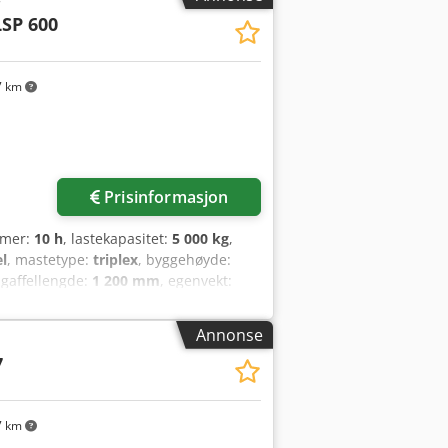
r
LSP 600
7 km
Prisinformasjon
timer:
10 h
, lastekapasitet:
5 000 kg
,
el
, mastetype:
triplex
, byggehøyde:
 gaffellengde:
1 200 mm
, egenvekt:
redde:
1 455 mm
, Dieseldrevet
se: 60 mm ISO-klasse: ISO klasse 4 =
Annonse
tighetsklasse: 20 Tilstand: Ny maskin
7
300x15-18 Forhjuls tilstand: 80 - 100%
tqofx Acbjf Bakhjuls tilstand: 80 -
bak, arbeidslys foran, varmeapparat,
7 km
ellys, vindusvisker, Ryggekamera, armlene