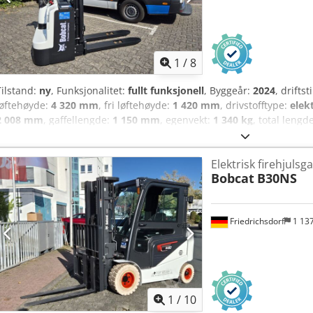
med minispaker for 4 hydrauliske funksjoner, kjøretretning-omkobl
1
/
8
Tilstand:
ny
, Funksjonalitet:
fullt funksjonell
, Byggeår:
2024
, drifts
løftehøyde:
4 320 mm
, fri løftehøyde:
1 420 mm
, drivstofftype:
elek
2 008 mm
, gaffellengde:
1 150 mm
, egenvekt:
1 340 kg
, total lengd
konstruksjonsbredde:
820 mm
, Høytløfter Lastens tyngdepunkt: 6
Triplex Tilstand: Nytt utstyr Teknisk tilstand: Ny Forhjulstype: Polyu
Elektrisk firehjulsga
Bakhjulstype: Polyuretan Bakhjulsdekks tilstand: 80 - 100 % Batteri V
Bobcat
B30NS
PzS Batteri årsmodell: 2024 Crodpfx Acswzpc Dobsf Batteri tilstand: 80
Aquamatik til battericeller
Friedrichsdorf
1 13
1
/
10