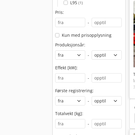
L95
(1)
Pris:
-
Kun med prisopplysning
Produksjonsår:
-
Effekt [kW]:
-
Første registrering:
-
Totalvekt [kg]:
feltrucker Diesel
Chemiluminescence Frontlaster
-