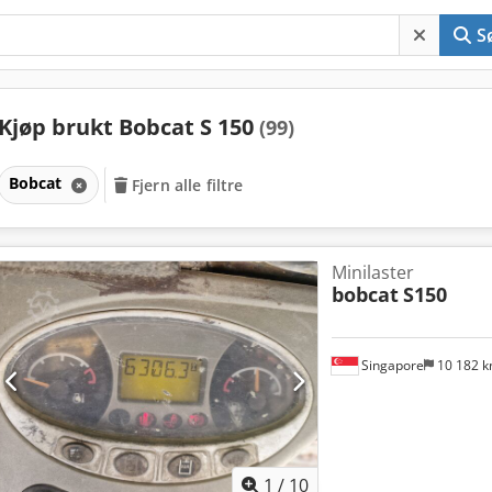
S
Kjøp brukt Bobcat S 150
(99)
Bobcat
Fjern alle filtre
Minilaster
bobcat
S150
Singapore
10 182 
1
/
10