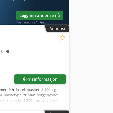
Legg inn annonse nå
*per annonse/måned
Annonse
r
7 km
Prisinformasjon
timer:
9 h
, lastekapasitet:
3 500 kg
,
el
, mastetype:
triplex
, byggehøyde:
 gaffellengde:
1 200 mm
, egenvekt:
redde:
1 290 mm
, Dieseldrevet
2.500 - 4.999 kg Crsdpfxjy U R Dcj