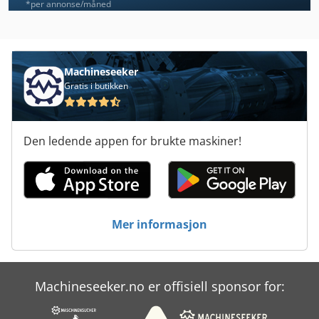
Panhans
*per annonse/måned
Panhans 1533
Panhans 334/20
Machineseeker
Gratis i butikken
Panhans 426
Panhans 680/200
Den ledende appen for brukte maskiner!
Panhans 685 A
Panhans 690 B
Panhans Bsb 600
Mer informasjon
Prodeco
Robland Hx
Machineseeker.no er offisiell sponsor for:
Scheppach Hm1