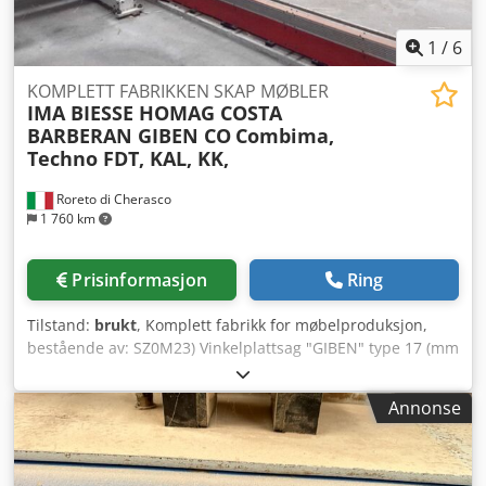
1
/
6
KOMPLETT FABRIKKEN SKAP MØBLER
IMA BIESSE HOMAG COSTA
BARBERAN GIBEN CO
Combima,
Techno FDT, KAL, KK,
Roreto di Cherasco
1 760 km
Prisinformasjon
Ring
Tilstand:
brukt
, Komplett fabrikk for møbelproduksjon,
bestående av: SZ0M23) Vinkelplattsag "GIBEN" type 17 (mm
5700x2700) med stabelsystem "SIRIO" SZ0M25) Plattsag
"GIBEN" Mod. GammaDue (mm 3800x2200) SZ0M26)
Annonse
Plattsag (flersag) "GABBIANI" (ferdige plater mm 4250 x
2120) Codpfscr U Urox Akterf SZ0M27) Laminieranlegg
(rullepresse) "BARBERAN" for melaminpapir (lim på papir)
SZ0M29) Pressemaskinlinje "COLOMBO REMO" (mm