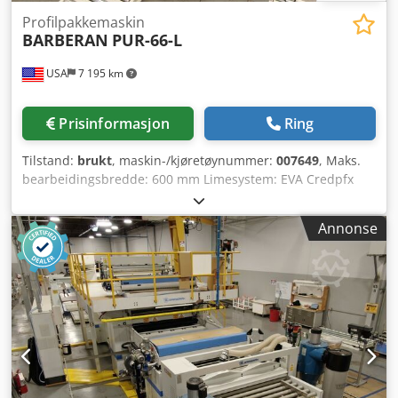
Profilpakkemaskin
BARBERAN
PUR-66-L
USA
7 195 km
Prisinformasjon
Ring
Tilstand:
brukt
, maskin-/kjøretøynummer:
007649
, Maks.
bearbeidingsbredde: 600 mm Limesystem: EVA Credpfx
Aksu Eviqotjf
Annonse