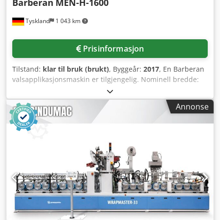
Barberan
MEN-H-1600
Tyskland
1 043 km
Prisinformasjon
Tilstand:
klar til bruk (brukt)
, Byggeår:
2017
, En Barberan
valsapplikasjonsmaskin er tilgjengelig. Nominell bredde:
1600 mm, arbeidsbredde: 1450 mm, arbeidshøyde: 1200
mm, justering av arbeidshøyde: +/-20 mm, diameter på
Annonse
påførings-, doserings- og utjevningsvalser: 248 mm,
varmeelementeffekt: 2x9,6 kW, maks. valsetemperatur:
165°C, bearbeidingsstykketykkelse: 6 mm-80 mm, inkludert
en fat-smelteanlegg SM-Klebetechnik GX75.
Dokumentasjon er tilgjengelig. Inspeksjon på stedet er
mulig. Crjdpfswg Ez Tox Aktef