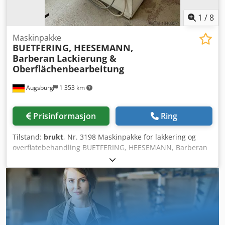
Flammebehandlingsenhet med ozonfilter: ca. 500 kg
1
/
8
Maskinpakke
BUETFERING, HEESEMANN,
Barberan
Lackierung &
Oberflächenbearbeitung
Augsburg
1 353 km
Prisinformasjon
Ring
Tilstand:
brukt
, Nr. 3198 Maskinpakke for lakkering og
overflatebehandling BUETFERING, HEESEMANN, Barberan
Brukt Består av: - Bredbåndslipemaskin BUETFERING
Classic 313 - QCE - UV-lakkrulle Barberan BRB - 1400 -
Tørkekanal Barberan HOK - 14/2 - Lakkslipemaskin
HEESEMANN FGA 8 - Avsugsanlegg Schuko Vacomat S/N
25/45 Tekniske data: - Bredbåndslipemaskin BUETFERING
Classic 313 - QCE Brukt, årgang 2000 Slipingsbredde 1350
mm Slipbåndbredde tverrbånd 150 mm Slipbåndlengde