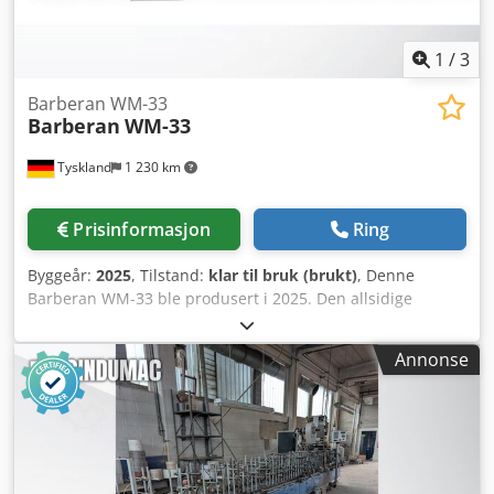
1
/
3
Barberan WM-33
Barberan
WM-33
Tyskland
1 230 km
Prisinformasjon
Ring
Byggeår:
2025
, Tilstand:
klar til bruk (brukt)
, Denne
Barberan WM-33 ble produsert i 2025. Den allsidige
profilinnpakkingsmaskinen behandler ulike materialer som
PVC og aluminium. Den støtter et bredt utvalg av folietyper
Annonse
og benytter PUR-smeltelim. Nøkkelfunksjoner inkluderer
en maksimal mekanisk hastighet på 60 m/min, profilmål på
opptil 300 mm bredde og 120 mm høyde, og en total
maskinlengde på 6000 mm. Kontakt oss for mer
informasjon om denne maskinen. Ekstra utstyr •
Maskinunderstell, spalte-dysehode, holdere for