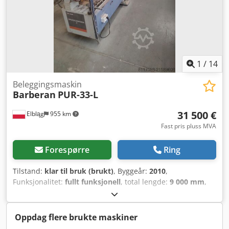
pressing - I tillegg har linjen en ekstra kjøpt
koronabehandler på toppflaten (i orden) – muliggjør
enkeltsidig laminering med PP-folier
1
/
14
Beleggingsmaskin
Barberan
PUR-33-L
31 500 €
Elbląg
955 km
Fast pris pluss MVA
Forespørre
Ring
Tilstand:
klar til bruk (brukt)
, Byggeår:
2010
,
Funksjonalitet:
fullt funksjonell
, total lengde:
9 000 mm
,
arbeidshøyde:
120 mm
, Til salgs: Profillaminator
BARBERAN PUR-33-L (år 2010) – maskin for liming av
dekorfolie på elementer med PUR hot-melt lim
Oppdag flere brukte maskiner
(varmliming). Maskinen er utstyrt med én foliemater,