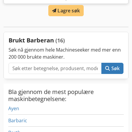
Kalender BARBERAN-RFU-4-C-1700 Posisjon 4:
Lagre søk
Linpåføringsmaskin BARBERAN-RFU-4-C-1700 Posisjon 5:
Gjennomløpspresse BARBERAN-RFU-4-C-1700 Codpewu
Agcjfx Akterf Posisjon 6: Avlaster BARBERAN-RFU-4-C-1700
Brukt Barberan
(16)
Søk nå gjennom hele Machineseeker med mer enn
200 000 brukte maskiner.
Søk
Bla gjennom de mest populære
maskinbetegnelsene:
Ayen
Barbaric