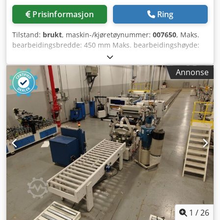
Prisinformasjon
Ring
Tilstand:
brukt
, maskin-/kjøretøynummer:
007650
, Maks.
bearbeidingsbredde: 450 mm Maks. bearbeidingshøyde:
120 mm Limingssystem: EVA Csdpfsu Evi Rox Aktjrf
Annonse
1
/
26