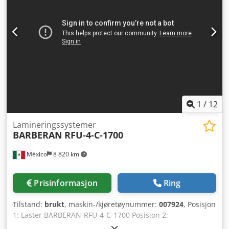
1
/
12
Lamineringssystemer
BARBERAN
RFU-4-C-1700
México
8 820 km
Prisinformasjon
Ring
Tilstand:
brukt
, maskin-/kjøretøynummer:
007924
, Posisjon
1: Laster BARBERAN-RFU-4-C-1700 Posisjon 2:
Børstemaskin BARBERAN-RFU-4-C-1700 Posisjon 3: