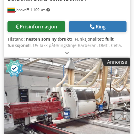
Jonava
1 109 km
Prisinformasjon
Ring
Tilstand:
nesten som ny (brukt)
, Funksjonalitet:
fullt
funksjonell
, UV-lakk påføringslinje Barberan, DMC, Cefla,
Burkle 1300 mm. Konfigurasjon: 1. Barberan
rullelakkeringsmaskin Credpfx Akovcmi Ejtsf 2. Barberan
Annonse
rullelakkeringsmaskin, revers 3. UV tørker med 1 rør 4.
Barberan rullelakkeringsmaskin 5. UV tørker med 2 rør 6.
DMC slipemaskin 7. Børstemaskin 8. Barberan
rullelakkeringsmaskin 9. UV tørker med 2 rør 10. Burkle
rullelakkeringsmaskin 11. UV tørker med 2 rør