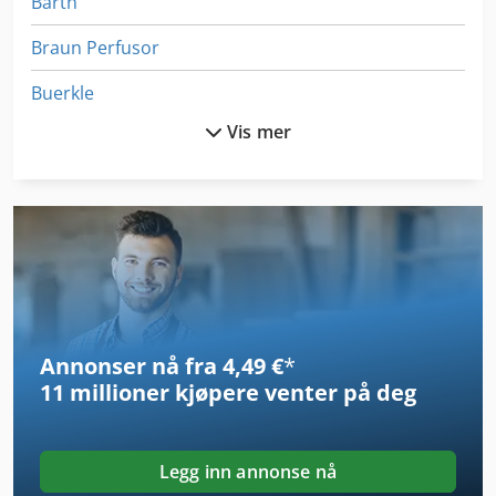
Barth
Braun Perfusor
Buerkle
Vis mer
Centauro
Cursal Trv 1700
Eumacop
Ewd
Ewitherm
Annonser nå fra 4,49 €
*
Fabbri Ofen
11 millioner kjøpere
venter på deg
Felder Rl 160
Felder Rl 200
Legg inn annonse nå