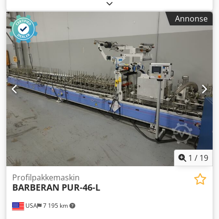
Forberedelseslinje for honeycomb-plater SZ0M18) Nr. 6
etasjepresse "COLOMBO REMO" (mm??x mm ??). SZ0M21)
Annonse
Format- og kalibreringslinje for honeycomb-plater
"GABBIANI + CELASCHI + ELMAG + COSTA LEVIGATRICI"
Mange andre maskiner (boremaskin VITAP, sirkelsager,
limpåføringsmaskiner osv.), avsugsanlegg, rullebaner,
hyller (veggstativ), gaffeltrucker, palletraller, osv.
Maskinene er fortsatt installert hos brukeren og kan
inspiseres etter avtale.
1
/
19
Profilpakkemaskin
BARBERAN
PUR-46-L
USA
7 195 km