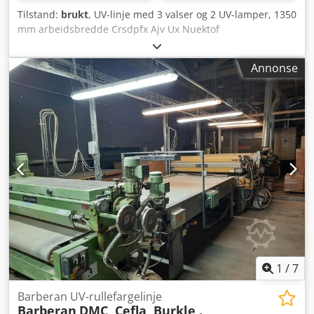
med oppvarmet plate, hvor kun det øverste laget smeltes
Tilstand:
brukt
, UV-linje med 3 valser og 2 UV-lamper, 1350
for å bevare limets kjemiske integritet. • Tetningssystem:
mm arbeidsbredde Crsdpfx Ajv Ux Nuektof
Lufttett design med spesialpakninger for å forhindre
inntrenging av luft/fukt. • Pumpe: Integrert
tannhjulspumpe for jevn og pulseringsfri tilførsel av lim til
Annonse
påføringshodet. • Funksjon: Opprettholder
arbeidstemperatur på limet (ca. 120–150 °C) under
overføring fra smelteanordning til spaltehode. • Lengde:
4,5 meter. • Tekniske egenskaper: Indre kjerne i PTFE
(Teflon), høytrykks- og PUR-bestandig. Inkluderer jevnt
fordelt elektrisk varmeelement for å forhindre kalde soner,
høyeffektiv varmeisolasjon, integrert termoelement og
temperaturstyring via maskinens PLS.
1
/
7
Barberan UV-rullefargelinje
Barberan
DMC, Cefla ,Burkle .