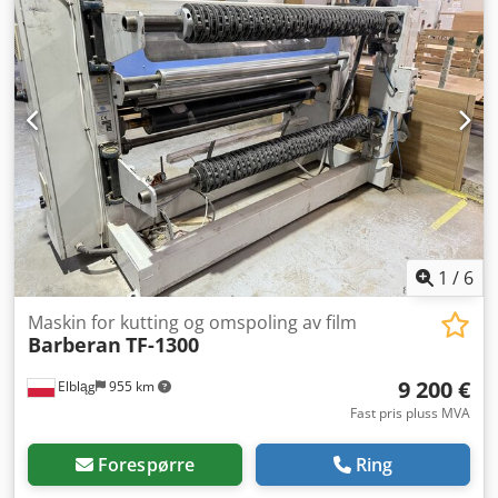
1
/
6
Maskin for kutting og omspoling av film
Barberan
TF-1300
9 200 €
Elbląg
955 km
Fast pris pluss MVA
Forespørre
Ring