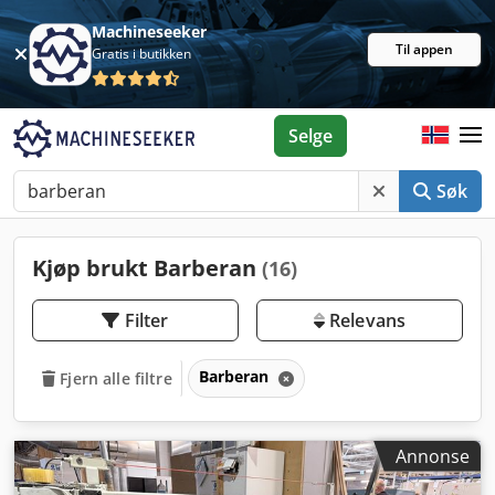
Machineseeker
Til appen
Gratis i butikken
Selge
Søk
Kjøp brukt Barberan
(16)
Filter
Relevans
Barberan
Fjern alle filtre
Annonse