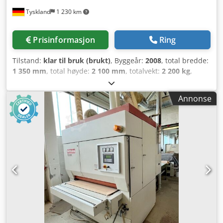
oppviklingsaksler – rask og presis drift med jevn
Tyskland
1 230 km
kuttekvalitet over hele rullens lengde. Maskinen er klar til
bruk.
Prisinformasjon
Ring
Tilstand:
klar til bruk (brukt)
, Byggeår:
2008
, total bredde:
1 350 mm
, total høyde:
2 100 mm
, totalvekt:
2 200 kg
,
produktlengde (maks.):
7 000 mm
, Kasjerpresse fra 2008.
Denne Barberan PUR 46 L har en total effekt på 45,5 kW og
Annonse
drives med en spenning på 400 V. Maskinens dimensjoner
er ca. 7000 × 1350 × 2100 mm, og vekten er rundt 2200 kg.
Hvis du er på utkikk etter en høykvalitets
lamineringsmaskin, bør du vurdere Barberan PUR 46 L,
som vi tilbyr for salg. Kontakt oss for ytterligere detaljer om
denne maskinen. • Total effekt: 45,5 kW • Driftsspenning:
400 V • Arbeidsspenning: 110 V • Strømtype: AC • Frekvens:
50 Hz • Beskyttelsesklasse motor: IP55 • Lufttrykk: 6 bar •
Luftforbruk (primer): 100 NL/min • Luftforbruk: 40 NL/min •
Utsugsdiameter: Ø100 mm • Luftgjennomstrømning: 700
m³/t Tilleggsutstyr Cedjyz Tgmjpfx Aktsrf • Forvarmer: ca.
200 kg; dimensjoner ca. 1050 × 820 × 1830 mm •