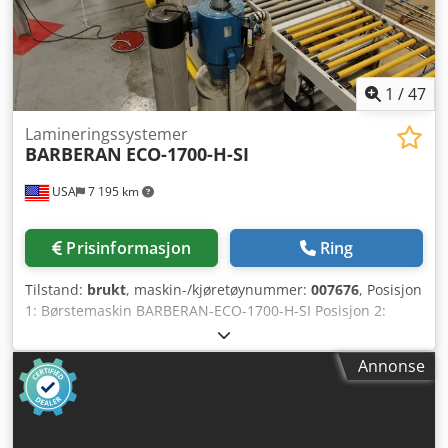
1
/
47
Lamineringssystemer
BARBERAN
ECO-1700-H-SI
USA
7 195 km
Prisinformasjon
Ring
Tilstand:
brukt
, maskin-/kjøretøynummer:
007676
, Posisjon
1: Børstemaskin BARBERAN-ECO-1700-H-SI Posisjon 2:
Linpåføringsmaskin BARBERAN-ECO-1700-H-SI Posisjon 3:
Gjennomløpspresse BARBERAN-ECO-1700-H-SI
Annonse
Credswuzzrspfx Aktof Posisjon 4: Gjennomløpspresse
BARBERAN-ECO-1700-H-SI