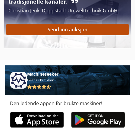
tradisjonelle kanaler.
Termisk Broer
Christian Jenk, Doppstadt Umwelttechnik GmbH
Tre
Send inn auksjon
Tre Båndsag
Tre Kjeler
Tre Maskin
Tre Maskinering Senter
Machineseeker
Tre Støv
Gratis i butikken
Tre Så
Den ledende appen for brukte maskiner!
Tre Tørkekammer
Tre Tørketrommel Tre Tørt Kammer
Tre Vinduer