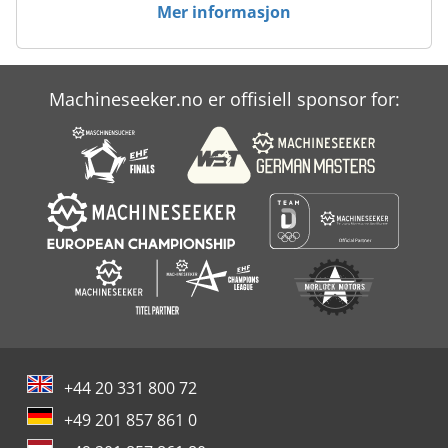
Mer informasjon
Valmet
Varmt Lim
Machineseeker.no er offisiell sponsor for:
Varmt Lim Bala
+44 20 331 800 72
+49 201 857 861 0