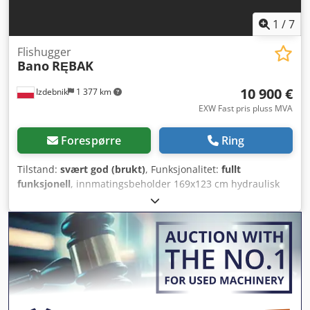
1
/
7
Flishugger
Bano
RĘBAK
10 900 €
Izdebnik
1 377 km
EXW Fast pris pluss MVA
Forespørre
Ring
Tilstand:
svært god (brukt)
, Funksjonalitet:
fullt
funksjonell
, innmatingsbeholder 169x123 cm hydraulisk
trykkeskuff styring fra kontrollpanel Dkjdpfx Asy Sgd Tjk Eer
motoreffekt 15 kW akslingebredde 600 mm