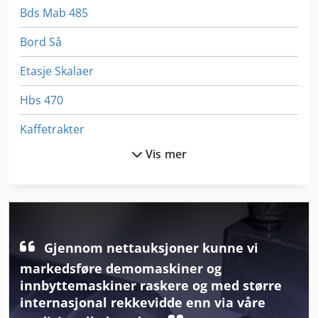
Bds Mab 485
Bord Så
Etasje Skalaer
Hbs 470
Kaffetrakter
Vis mer
Kjedelig Enhet
Kjøle Enhet
Koble Byen
Samco Sc 3
Gjennom nettauksjoner kunne vi
markedsføre demomaskiner og
Sfm
innbyttemaskiner raskere og med større
internasjonal rekkevidde enn via våre
Snø Blad