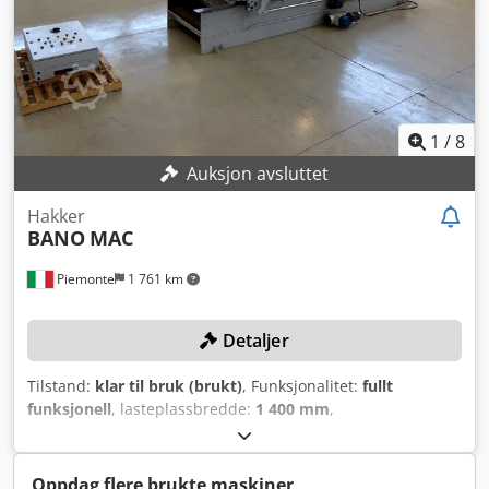
installasjon, sikring og bruk av maskinen på
bestemmelsesstedet. Ekstern referanse: 8012
1
/
8
Auksjon avsluttet
Hakker
BANO
MAC
Piemonte
1 761 km
Detaljer
Tilstand:
klar til bruk (brukt)
, Funksjonalitet:
fullt
funksjonell
, lasteplassbredde:
1 400 mm
,
lasteromslengde:
2 900 mm
, total lengde:
6 600 mm
, total
bredde:
2 150 mm
, total høyde:
2 550 mm
, TEKNISKE
DETALJER Lengde på lasteområde: 2.900 mm Bredde på
Oppdag flere brukte maskiner