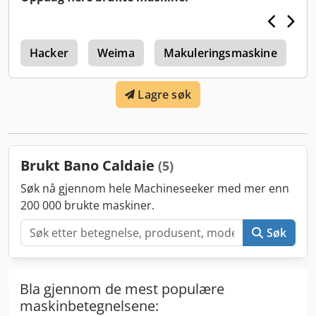
lasteområde: 1.400 mm Skjæreaksel: 1 Dkjdpfjxw U Hqjx Ak
Eer MASKINDETALJER Total installert effekt: 48 kW Effekt
skjæreakselmotor: 37 kW Mål (L x B x H): 6.600 x 2.150 x
r
2.550 mm
Hacker
Weima
Makuleringsmaskine
M
Lagre søk
Brukt Bano Caldaie
(5)
Søk nå gjennom hele Machineseeker med mer enn
200 000 brukte maskiner.
Søk
Bla gjennom de mest populære
maskinbetegnelsene: