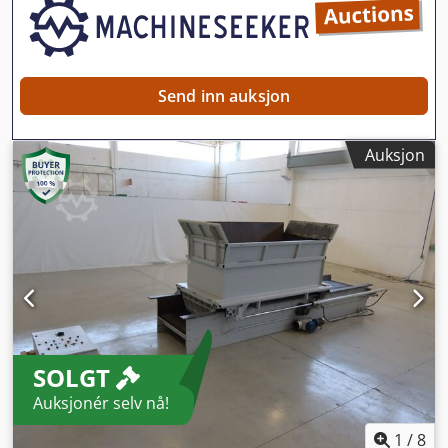
Send inn auksjon
Auksjon
SOLGT
Auksjonér selv nå!
1
/
8