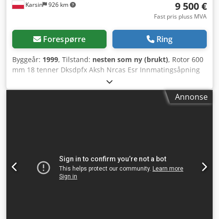
9 500 €
Karsin
926 km
Fast pris pluss MVA
Forespørre
Ring
Byggeår:
1999
, Tilstand:
nesten som ny (brukt)
, Rotor 600
mm 18 tenner Dksdpfx Aksh Nrcas Esr Innmatingsåpning
600 x 750 mm Motor 15 kW Hydraulisk materpress
Annonse