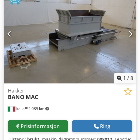
1
/
8
Hakker
BANO
MAC
Italia
2 089 km
Prisinformasjon
Ring
Tilstand:
brukt
, maskin-/kjøretøynummer:
008012
, Lengde: