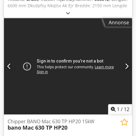
6600 mm Dksdpfsy Nkqlsx Ak Ejr Bredde: 2150 mm Lengde
lasterom: 2900 mm Bredde lasterom: 1400 mm Effekt
sagaksel: 37 kW
Annonse
1
/
12
Chipper BANO Mac 630 TP HP20 15kW
bano
Mac 630 TP HP20