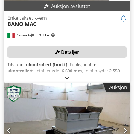
Auksjon avsluttet
Enkeltakset kvern
BANO
MAC
Piemonte
1 761 km
Detaljer
Tilstand:
ukontrollert (brukt)
, Funksjonalitet:
ukontrollert
, total lengde:
6 600 mm
, total høyde:
2 550
mm
, total bredde:
2 150 mm
, effekt:
48 kW (65,26 hk)
,
TEKNISKE DETALJER Innmatingsområde lengde: 2 900 mm
Auksjon
Innmatingsområde bredde: 1 400 mm MASKINDETALJER
Mål Total lengde: 6 600 mm Total bredde: 2 150 mm Total
høyde: 2 550 mm Motoreffekt (kutteaksel): 37 kW Dsdpfoyq
Izisx Ak Eskr Total tilkoblingseffekt: 48 kW Maskinen selges
og leveres i faktisk og juridisk tilstand ("som sett og
akseptert"), basert på fotodokumentasjon og beskrivende
tekniske/kommersielle dokumenter. Kjøperen har rett til å
inspisere varen før avhenting og er ansvarlig for