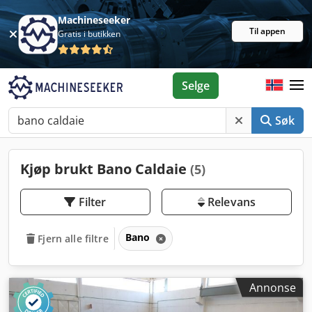
Machineseeker
Til appen
Gratis i butikken
Selge
Søk
Kjøp brukt Bano Caldaie
(5)
Filter
Relevans
Bano
Fjern alle filtre
Annonse