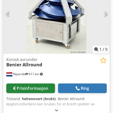
justerbart slik at to klammer kan settes inn med ønsket
avstand. Joint 502 kan bruke to ulike klammer, også av
forskjellig størrelse, i ønsket senteravstand. De to
klammerenhetene kan posisjoneres etter behov. Chodoyy S
Uaopfx Aknsa Plassering: fra lager 54634 Bitburg -
umiddelbart tilgjengelig -
1
/
9
Konisk avrunder
Benier
Allround
Nijverdal
911 km
Prisinformasjon
Ring
Tilstand:
helrenovert (brukt)
, Benier Allround
kjeglerundvirkere kan brukes for et bredt spekter av
deigvekter og -konsistenser. Utformingen garanterer en