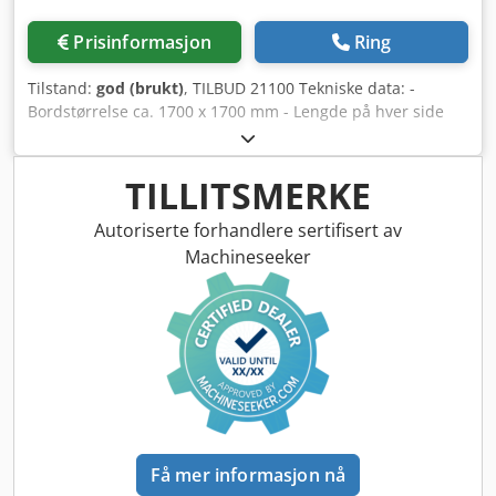
Prisinformasjon
Ring
Tilstand:
god (brukt)
, TILBUD 21100 Tekniske data: -
Bordstørrelse ca. 1700 x 1700 mm - Lengde på hver side
ca. 700 mm - Sveiset stålkonstruksjon av flatstål 100 x 30
mm Csdpfx Akjgmnknonjha - Bordhøyde ca. 850 mm -
Bordflate ca. 2,3 m² - Diverse oppspenningsverktøy - Vekt
TILLITSMERKE
ca. 1500 kg
Autoriserte forhandlere sertifisert av
Machineseeker
Få mer informasjon nå