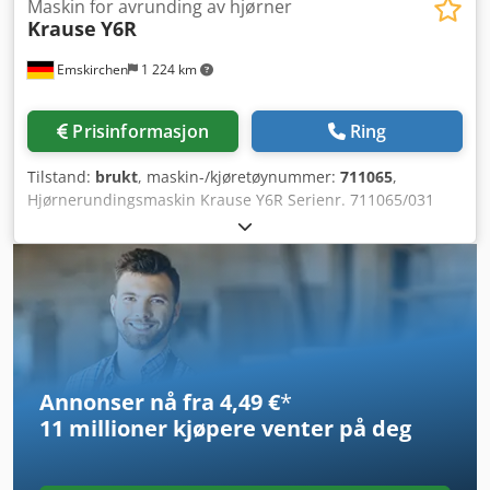
Maskin for avrunding av hjørner
Krause
Y6R
Emskirchen
1 224 km
Prisinformasjon
Ring
Tilstand:
brukt
, maskin-/kjøretøynummer:
711065
,
Hjørnerundingsmaskin Krause Y6R Serienr. 711065/031
Csdpfx Aksiq Tlvjnoha Bordmodell Online videoinspeksjon
via Skype Vi vil gjerne ha besøk av deg – flere maskiner på
lager Tilgjengelig umiddelbart – kan inspiseres På lager i
Emskirchen/Nürnberg – kan testes
Annonser nå fra 4,49 €
*
11 millioner kjøpere
venter på deg