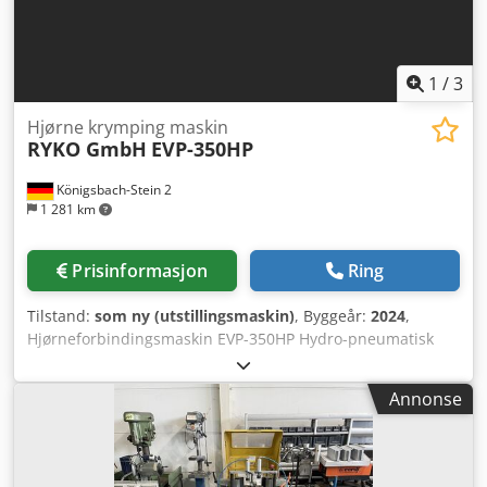
1
/
3
Hjørne krymping maskin
RYKO GmbH
EVP-350HP
Königsbach-Stein 2
1 281 km
Prisinformasjon
Ring
Tilstand:
som ny (utstillingsmaskin)
, Byggeår:
2024
,
Hjørneforbindingsmaskin EVP-350HP Hydro-pneumatisk
pressing Presskraft: 2 x 3 500 kp ved 8 bar Maks. standard
profilhøyde: 120 mm Pressedybde: 30 mm Innfellbare
Annonse
mothold Chjdpfxsuxx Ue Aknja Pneumatisk spennsystem 1
sett verktøy (hver 2x) 3/5/7 mm Vedlikeholdsenhet Profil-
støttearmer med Perdinax-belegg. Arbeidsflaten er også
belagt med Perdinax.