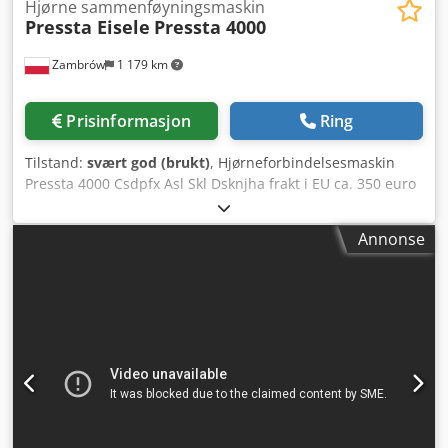
Hjørne sammenføyningsmaskin
Pressta Eisele
Pressta 4000
Zambrów
1 179 km
Prisinformasjon
Ring
Tilstand:
svært god (brukt)
, Hjørneforbindelsesmaskin
Pressta 4000 Csdpfx Asl Skl Dsknjha frakt i EU ca. 350 euro
Annonse