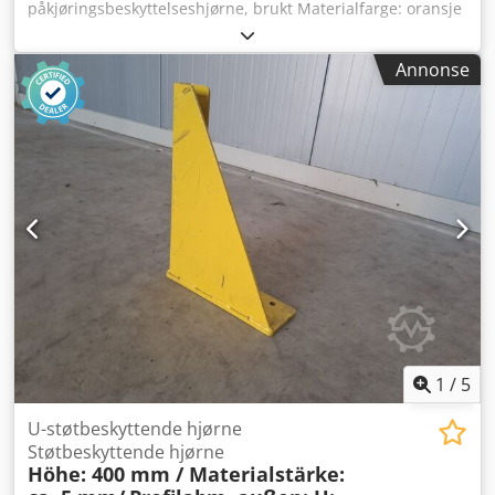
påkjøringsbeskyttelseshjørne, brukt Materialfarge: oransje
Totalhøyde: ca. 350 mm Totalbredde: ca. 200 mm
Innvendig bredde: ca. 160 mm Total dybde: ca. 360 mm
Annonse
Chjdpfx Aok T Au Eoknea Innvendig dybde: ca. 240 mm
Benmål: ca. 140 x 140 mm Fotplatemål: ca. 340 x 200 x 8
mm Materialtykkelse: ca. 6,00 mm Boringsdiameter: ca. 16
mm Antall boringshull: 04 stk. Vekt / stk.: ca. 14,850 kg
Generell informasjon om artikkelen: Denne varen tilbys
kun for avhenting. Ønskes transport eller forsendelse
utover dette, medfører det ekstra kostnader, som avtales
separat og kan forespørres fra oss avhengig av
leveringssted og -omfang.
1
/
5
U-støtbeskyttende hjørne
Støtbeskyttende hjørne
Höhe: 400 mm / Materialstärke: