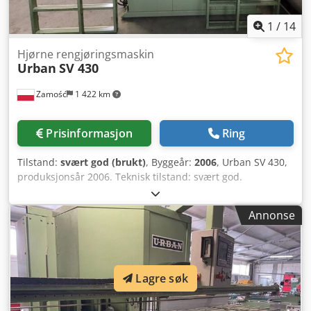
1
/
14
Hjørne rengjøringsmaskin
Urban
SV 430
Zamość
1 422 km
Prisinformasjon
Ring
Tilstand:
svært god (brukt)
, Byggeår:
2006
, Urban SV 430,
produksjonsår 2006. Teknisk tilstand: svært god.
Omfattende utstyr. Chedpfxowrpxte Aknea
Annonse
Lagre søk