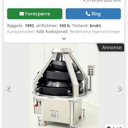
FCA Fast pris pluss MVA
Forespørre
Ring
Byggeår:
1992
, driftstimer:
100 h
, Tilstand:
brukt
,
Funksjonalitet:
fullt funksjonell
, Beskrivelse Hjørnecrimper
for pressing av profiler med en høyde opp til 68 mm.
Ekstremt høy pressekraft oppnås med en høyvolums belg-
Annonse
sylinder (vedlikeholdsfri). Maskinen er enkel å justere og
betjene. Motlager kan posisjoneres pneum atisk med
mekanisk låsing. Cedpfx Ajx Rvl Rjknsha Støttearmer og
pressblader er inkludert som standard. Tohåndsbetjening
for sikker bruk. Tilvalg: Ekstra støtte Spesial pressblad
Tekniske data Presshøyde: 68 mm Pressekraft: 40 kN (4 t)
Drift: Pneumatisk Trykklufttilførsel: 7 bar Luftforbruk per
syklus: 30 l Mål (L × D × H): 650 × 820 × 1 270 mm Vekt: 205
kg