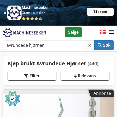
Machineseeker
Til appen
Gratis i butikken
Selge
Søk
Kjøp brukt Avrundede Hjørner
(440)
Filter
Relevans
Annonse