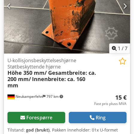
sylindrisk, laget av støpejern), teflonbelagt Chedpjzh H Izjfx
Aknoa Renne av støpt aluminium, teflonbelagt innvendig
og utvendig Kjegle med hode­lager Ramme av rustfritt,
nikkelbelagt stål Deksel av børstet, rustfritt stål Understell
av nikkelbelagt stål med 4 hjul med låsebolter Med
betjeningsskap
1
/
7
U-kollisjonsbeskyttelseshjørne
Støtbeskyttende hjørne
Höhe 350 mm/ Gesamtbreite: ca.
200 mm/
Innenbreite: ca. 160
mm
15 €
Neukamperfehn
797 km
Fast pris pluss MVA
Forespørre
Ring
Tilstand:
god (brukt)
, Pakken inneholder: 01x U-formet