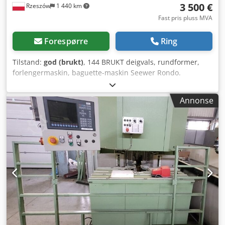
3 500 €
Rzeszów
1 440 km
Fast pris pluss MVA
Forespørre
Ring
Tilstand:
god (brukt)
, 144 BRUKT deigvals, rundformer,
forlengermaskin, baguette-maskin Seewer Rondo.
UTVENDIGE MÅL (i cm): - høyde: 170, - bredde: 115, -
lengde: 215, - vinge 1x: 108/62, - vinge 1x: 75/62, - vinge 1x:
Annonse
114/62. Cjdpfexdkbqsx Akneha Utstyret er klart for visning
på vårt lager (36-068 Bachórz, Polen). Tilgjengelige
betalingsalternativer: overhaling / transport / montering /
igangkjøring. Oppgitt pris er netto. VI SNAKKER ENGELSK,
TYSK, FRANSK, RUSSISK, UKRAINSK.