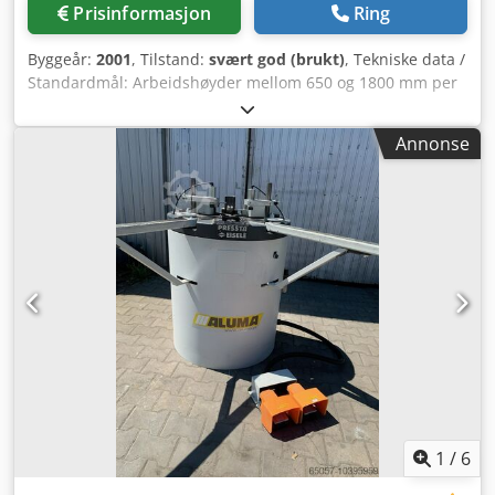
Prisinformasjon
Ring
Byggeår:
2001
, Tilstand:
svært god (brukt)
, Tekniske data /
Standardmål: Arbeidshøyder mellom 650 og 1800 mm per
slipeenhet Chsdpeign Idofx Aknja Oscillasjonsvinkel 0° til
90° Venstre/høyre-justering med bruk av 2 slipeenheter
Annonse
opptil 2200 mm Styring Siemens Motoreffekt 3,0 kW
Slipebåndhastighet opptil 25 m/s Pneumatisk
slipebåndstramming
1
/
6