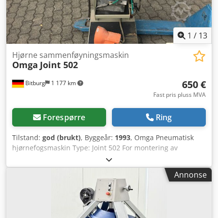
1
/
13
Hjørne sammenføyningsmaskin
Omga
Joint 502
650 €
Bitburg
1 177 km
Fast pris pluss MVA
Forespørre
Ring
Tilstand:
god (brukt)
, Byggeår:
1993
, Omga Pneumatisk
hjørnefogsmaskin Type: Joint 502 For montering av
populære rammer Under klammingsprosessen har
operatøren fri sikt til rammen og mulighet til å korrigere
Annonse
posisjonen om nødvendig. De to rammestykkene legges
inn i anslaget og blokkeres av en pneumatisk
spennmekanisme med en spesialgummipute som
beskytter mot skade på sensitive rammer. Anslaget er