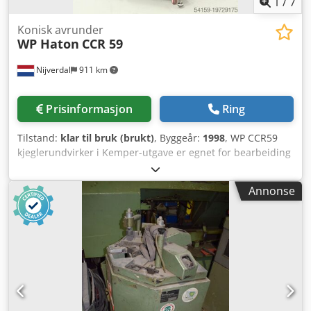
1
/
7
Konisk avrunder
WP Haton
CCR 59
Nijverdal
911 km
Prisinformasjon
Ring
Tilstand:
klar til bruk (brukt)
, Byggeår:
1998
, WP CCR59
kjeglerundvirker i Kemper-utgave er egnet for bearbeiding
av alle deigtyper, slik som hvetedeig, hveteblandingsdeig,
rugblandingsdeig og kornedeig. Deigemnene mates inn i
Annonse
maskinens sylinderdel med justerbar renne, og gjennom
kjeglens rotasjon føres de via spesialformede renner
oppover og rundvirkes. Teflonbelegget på rennen og
kjeglen forhindrer at deigemnene kleber seg fast og
minimerer smule­dannelse. Årsmodell: 1998 Type: M2
Vektområde: 300–1700 g Kapasitet: maks. 5000 stk per time
Varmluft- og kaldluftblåser Kjegle (konisk og sylindrisk av
støpejern), teflonbelagt Rennene av aluminiumsstøpegods,