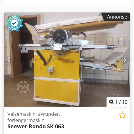
Annonse
1
/
10
Valsemaskin, avrunder,
forlengermaskin
Seewer Rondo
SK 063