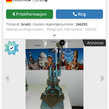
Emskirchen
1 224 km
Prisinformasjon
Ring
Tilstand:
brukt
, maskin-/kjøretøynummer:
246292
,
Hjørnerundingsmaskin - Polygraph Y6R Serienr. 246292
Gerdes-kniv / Rett kniv Maks. stabelhøyde: 55 mm
Slaglengde: 65 mm Håndspak / Bordmodell Manuell drift
Annonse
Online videovisning via Skype-video Vi vil gjerne ha ditt
besøk – flere maskiner på lager Cjdoh Axdwspfx Aknoha
Umiddelbart tilgjengelig – Kan inspiseres På lager i
Emskirchen/Nürnberg – Kan testkjøres