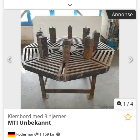
Eimokneha - Maks. profilhøyde: 200 mm -
Hydropneumatisk drift - Tre pneumatiske holdere -
Annonse
Min/maks høyde for knivposisjon: 0 til 180 mm - Sett for
profilstøtte - Digitale tellere for profilposisjonering - Nr. 2
verktøyholdere høyre - Nr. 2 verktøyholdere venstre - Nr. 2
kniver, 2 mm tykkelse - Nr. 4 verktøy, 5 mm tykkelse - Nr. 2
innfellbare profilanlegg
1
/
4
Klembord med 8 hjørner
MTI
Unbekannt
Rödermark
1 169 km