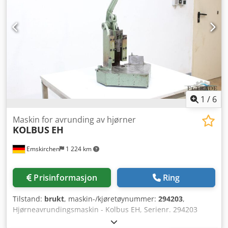
1
/
6
Maskin for avrunding av hjørner
KOLBUS
EH
Emskirchen
1 224 km
Prisinformasjon
Ring
Tilstand:
brukt
, maskin-/kjøretøynummer:
294203
,
Hjørneavrundingsmaskin - Kolbus EH, Serienr. 294203
Rundt kniv nr. 11 Codpfx Aoh Axdtsknsha Maksimal