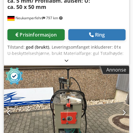
ca. 5 mm/
Profilabm. außen: U:
ca. 50 x 50 mm
Neukamperfehn
797 km
Prisinformasjon
Ring
Tilstand:
god (brukt)
, Leveringsomfanget inkluderer: 01x
U-beskyttelseshjørne, brukt Materialfarge: gul Totalhøyde:
ca. 400 mm Ytre profilmål: U: ca. 50 x 50 mm Ytre profilmål:
U: ca. 40 x 40 mm Materialtykkelse: ca. 5,00 mm Fotplate-
Annonse
mål: ca. 300 x 100 mm Borehull Ø: ca. 12 mm Antall
borehull: 06 stk. Dine kontaktpersoner hos oss: Chedpfx
Aken R Egzonea Mr.: Andre Evering Mr.: Mario Klöver Mr.:
Falk Deutsch Generell informasjon om artikkelen: Denne
artikkelen tilbys kun for henting. Ønskes transport eller
forsendelse av denne artikkelen, medfører dette ekstra
kostnader som kan forespørres individuelt fra oss etter
leveringssted og omfang.