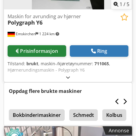
1
/
5
Maskin for avrunding av hjørner
Polygraph
Y6
Emskirchen
1 224 km
Prisinformasjon
Ring
Tilstand:
brukt
, maskin-/kjøretøynummer:
711065
,
Hjørnerundingsmaskin - Polygraph Y6
hjørnerundingsmaskin, Serienr. 711065/031 Chsdpfeh
Axzwjx Aknsa Online videobesiktigelse via Skype Vi ønsker
deg hjertelig velkommen til et besøk – flere maskiner på
Oppdag flere brukte maskiner
lager Straks tilgjengelig – Kan inspiseres På lager i
Emskirchen / Nürnberg – Kan testes
r
Bokbinderimaskiner
Schmedt
Kolbus
Annonse