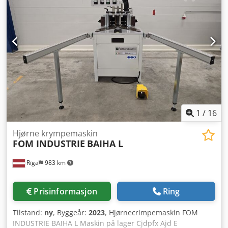
1
/
16
Hjørne krympemaskin
FOM INDUSTRIE
BAIHA L
Rīga
983 km
Prisinformasjon
Ring
Tilstand:
ny
, Byggeår:
2023
, Hjørnecrimpemaskin FOM
INDUSTRIE BAIHA L Maskin på lager Cjdpfx Ajd E