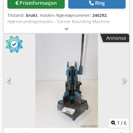
Prisinformasjon
Ring
Tilstand:
brukt
, maskin-/kjøretøynummer:
246292
,
Hjørnerundingsmaskin - Corner Rounding Machine
Polygraph Y6R, serienummer 246292 Chedpfeh Axdzex
Aknja Bordmodell Manuell betjening Online
Annonse
videoinspeksjon via Skype Vi ønsker deg hjertelig
velkommen til besøk – flere maskiner på lager Umiddelbart
tilgjengelig – kan inspiseres På lager i Emskirchen /
Nürnberg – kan testes
1
/
6