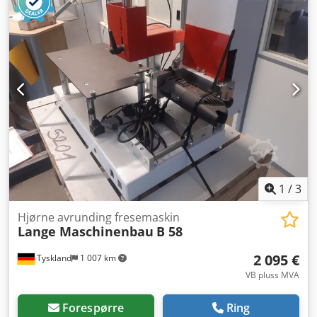
1
/
3
Hjørne avrunding fresemaskin
Lange Maschinenbau
B 58
2 095 €
Tyskland
1 007 km
VB pluss MVA
Forespørre
Ring