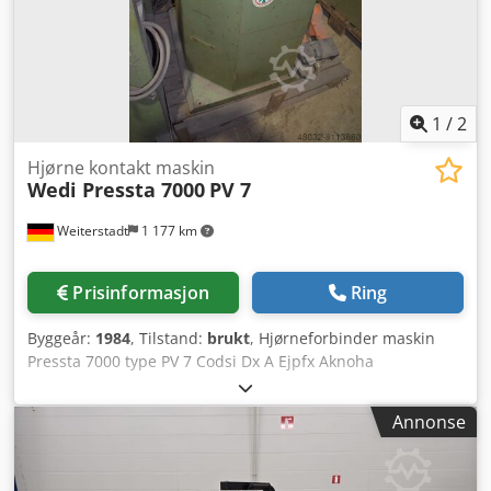
inn- og utvendig teflonbelagt Kjegle med hodeopplagring
Ramme av rustfritt stål, forniklet Kledning av børstet
rustfritt stål Understell i nikkelbelagt stål med 4 hjul og
låsetapper Chjdpfxew Ic E Dj Aknoa Med styreskap
1
/
2
Hjørne kontakt maskin
Wedi Pressta 7000
PV 7
Weiterstadt
1 177 km
Prisinformasjon
Ring
Byggeår:
1984
, Tilstand:
brukt
, Hjørneforbinder maskin
Pressta 7000 type PV 7 Codsi Dx A Ejpfx Aknoha
Annonse