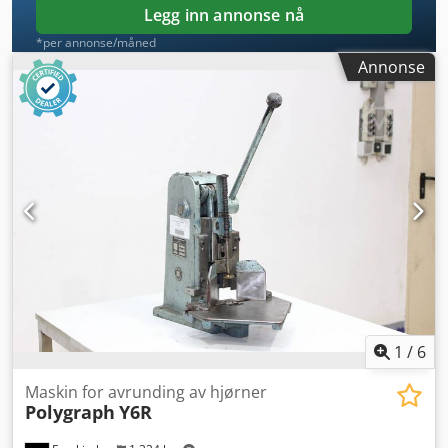
Legg inn annonse nå
*per annonse/måned
Annonse
1
/
6
Maskin for avrunding av hjørner
Polygraph
Y6R