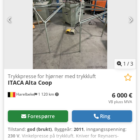
1
/
3
Trykkpresse for hjørner med trykkluft
ITACA
Alta Coop
6 000 €
Harelbeke
1 120 km
VB pluss MVA
Forespørre
Ring
Tilstand:
god (brukt)
, Byggeår:
2011
, inngangsspenning:
230 V
, Vinkelpresse på trykkluft. Kniver for Reynaers-