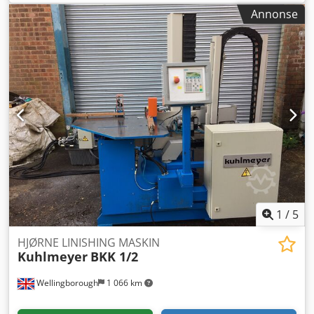
jevn drift med resultatet av en rund deigball. Vektområde:
Annonse
100–1200 g Chedpfxswgmhnj Aknea Justerbare renner
Kapasitet: 4500 stk/t 2x luftblåser Lett konstruksjon gir
mindre slitasje Baner og kjegle med forbedret
flerlagsteﬂonbelegg Takket være tetningsmassen mellom
kjegle og bane er det sjeldnere at deigen skades,
fragmenteres eller at kjeglen blir ødelagt Utformingen av
rundvirkebanen muliggjør skånsom, soft-touch
rundvirkning.
1
/
5
HJØRNE LINISHING MASKIN
Kuhlmeyer
BKK 1/2
Wellingborough
1 066 km