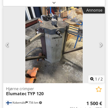
systemer inkludert. Chedpfx Aey Twnxeknea
Annonse
1
/
2
Hjørne crimper
Elumatec
TYP 120
1 500 €
Kokemäki
756 km