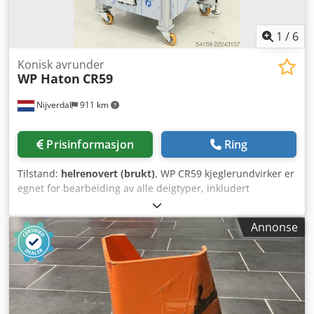
1
/
6
Konisk avrunder
WP Haton
CR59
Nijverdal
911 km
Prisinformasjon
Ring
Tilstand:
helrenovert (brukt)
, WP CR59 kjeglerundvirker er
egnet for bearbeiding av alle deigtyper, inkludert
hvetedeig, hveteblandingsdeig, rugblandingsdeig og
grovdeig. Deigemnene mates inn i maskinens
Annonse
sylinderseksjon via en justerbar renne, og transporteres
oppover av kjeglen gjennom spesialformede renner der de
rundvirkes. Teflonbeleggingen på renne og kjegle
forhindrer at deigemnene fester seg og minimerer smule­
dannelse. Vektområde: 400–1800 g Kapasitet: maks. 5000
stk per time Varmluft- og kaldluftvifte Kjegle (konisk og