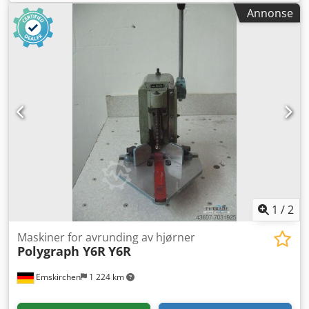
stabelhøyde: 55 mm Slaglengde: 65 mm Håndspak /
Annonse
Bordmodell Manuell betjening Online videoinspeksjon via
Skype-video Vi vil gjerne ha besøk av deg – flere maskiner
på lager Umiddelbart tilgjengelig – kan inspiseres På lager
i Emskirchen / Nürnberg – kan testes
1
/
2
Maskiner for avrunding av hjørner
Polygraph Y6R
Y6R
Emskirchen
1 224 km