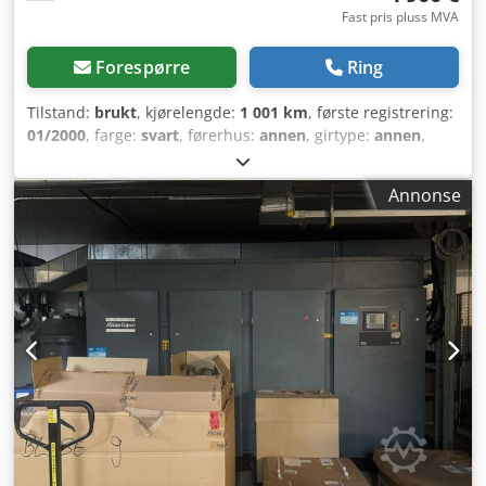
Fast pris pluss MVA
Forespørre
Ring
Tilstand:
brukt
, kjørelengde:
1 001 km
, første registrering:
01/2000
, farge:
svart
, førerhus:
annen
, girtype:
annen
,
Byggeår:
2000
,
Annonse