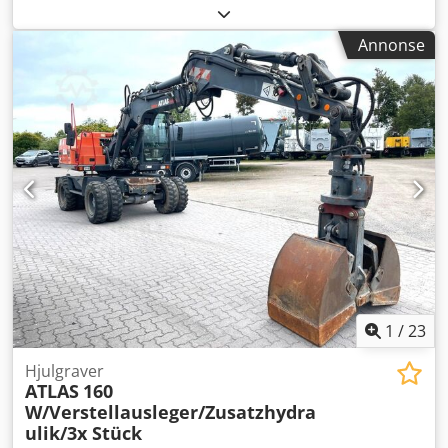
effekt:
75 kW (101,97 hk)
, volumstrøm:
476 m³/t
, trykk
(maks.):
13 stang
, type kjøling:
luft
, Utstyr:
Typeplate
Annonse
tilgjengelig, dokumentasjon / manual
, fin, velfungerende
skruekompressor, 75 kW, frekvensstyrt. Dcjdpjzrihrofx
Akhek
1
/
23
Hjulgraver
ATLAS
160
W/Verstellausleger/Zusatzhydra
ulik/3x Stück