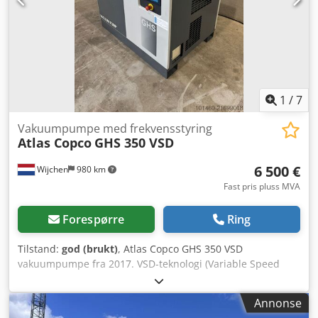
1
/
7
Vakuumpumpe med frekvensstyring
Atlas Copco
GHS 350 VSD
6 500 €
Wijchen
980 km
Fast pris pluss MVA
Forespørre
Ring
Tilstand:
god (brukt)
, Atlas Copco GHS 350 VSD
vakuumpumpe fra 2017. VSD-teknologi (Variable Speed
Drive) sørger for optimal ytelse og betydelige
energibesparelser. Pumpen er i utmerket stand med 12
Annonse
558 driftstimer. Dcjdpfx Aey Ahrmokhek