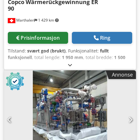
Copco
Wärmerückgewinnung ER
90
Marthalen
1 429 km
Prisinformasjon
Ring
Tilstand:
svært god (brukt)
, Funksjonalitet:
fullt
funksjonell
, total lengde:
1 950 mm
, total bredde:
1 500
mm
, total høyde:
1 500 mm
, Selger her et
varmegjenvinningssystem for trykkluftanlegg. Djdpfx Akop
Annonse
N H Huehjck Originalt fra Atlas Copco.
Varmegjenvinningssystem for kompressor. Nedmontert på
grunn av for lav kompressorkapasitet. Ble nesten ikke
brukt :( Energigjenvinningsenhet Atlas Copco ER90 –
detaljer vedlagt som PDF. For vannkjølt, oljefri ZR-
kompressor. Gjør din vannkjølte, oljefrie ZR-kompressor
om til en energikilde for varmtvann med ER, vår
energigjenvinningsenhet. Effekt: 90 kW Spesialutstyr:
Ekstra vannpumpe – redundans Andre varmeveksler –
Veldig god stand. Ble nesten aldri brukt – feilplanlegging!