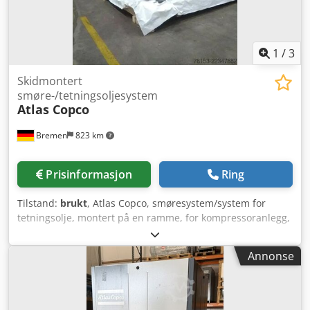
Dessverre er det ikke flere dokumenter tilgjengelig.
1
/
3
Skidmontert
smøre-/tetningsoljesystem
Atlas Copco
Bremen
823 km
Prisinformasjon
Ring
Tilstand:
brukt
, Atlas Copco, smøresystem/system for
tetningsolje, montert på en ramme, for kompressoranlegg,
inkludert bunnbeholder/tank med pumper, filtre, kjølere
og ventilmanifold. Inkluderer tappetank og et utvalg
Annonse
reservedeler og pakninger, som vist i listen nedenfor, som
kan lastes ned. Merk: Salget er betinget av at en
tilfredsstillende gjennomføring av en «Business Partner
Due Diligence Check» (BPDDC) og et «End User Statement»-