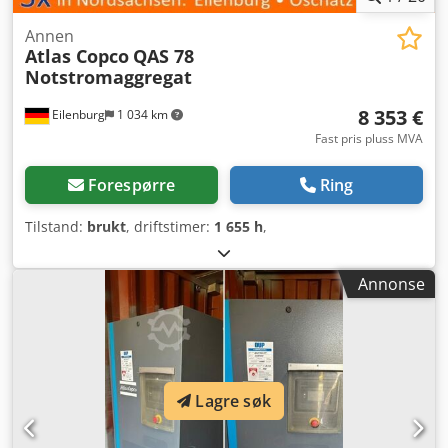
Annen
Atlas Copco
QAS 78
Notstromaggregat
8 353 €
Eilenburg
1 034 km
Fast pris pluss MVA
Forespørre
Ring
Tilstand:
brukt
, driftstimer:
1 655 h
,
Annonse
Lagre søk