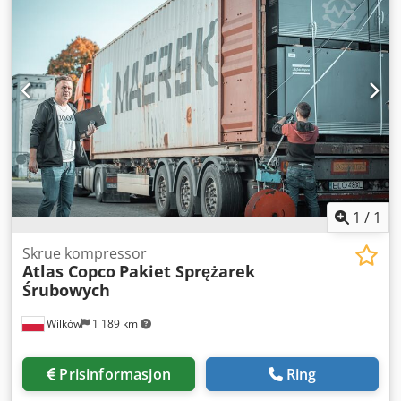
Byggeår: 1999 Kapasitet: 3,1 m3/minutt Djdpfxstxpd Ij
Akhjck Trykk: 10 bar Effekt: 22 kW Hovedmotorens turtall:
3000/min Nettovekt: 405 kg Dimensjoner: mm (L x B x H)
Støynivå: 66 dB Servicehefte, koblingsskjema.
1
/
1
Skrue kompressor
Atlas Copco
Pakiet Sprężarek
Śrubowych
Wilków
1 189 km
Prisinformasjon
Ring