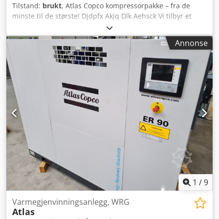
Tilstand:
brukt
, Atlas Copco kompressorpakke – fra de
minste til de største! Djdpfx Akjq Dlk Aehsck Vi tilbyr et
utvalg av Atlas Copco skruekompressorer i forskjellige
effektnivåer og kapasiteter – fra kompakte modeller til
Annonse
store industrielle enheter. Ideell løsning for bedrifter som
søker pålitelige kompressorer til attraktive priser. - Stort
utvalg av modeller - Gunstige priser - Rask og effektiv
levering Ta kontakt med oss for å finne de rette
kompressorene for dine behov!
1
/
9
Varmegjenvinningsanlegg, WRG
Atlas