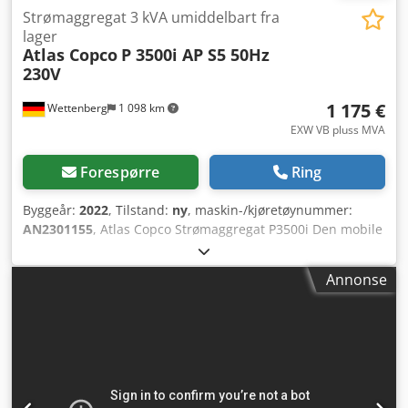
Strømaggregat 3 kVA umiddelbart fra
lager
Atlas Copco
P 3500i AP S5 50Hz
230V
1 175 €
Wettenberg
1 098 km
EXW VB pluss MVA
Forespørre
Ring
Byggeår:
2022
, Tilstand:
ny
, maskin-/kjøretøynummer:
AN2301155
, Atlas Copco Strømaggregat P3500i Den mobile
iP-strømaggregatet Atlas Copco P3500i er en lett, effektiv
og pålitelig kilde til mobil strømforsyning. Aggregatet er
Annonse
allsidig i bruk takket være høy drivstoffeffektivitet og
kompakte dimensjoner, noe som gjør den ideell for daglig
bruk, hyppige oppgaver, typisk for elektroverktøy som
inverter-strømaggregat eller som nødstrømsenhet. Takket
være god støydemping er nødstrømsaggregatet svært
stillegående, knapt høyere enn en elektrisk barbermaskin.
Aggregatet er utstyrt med en stor drivstofftank og kan