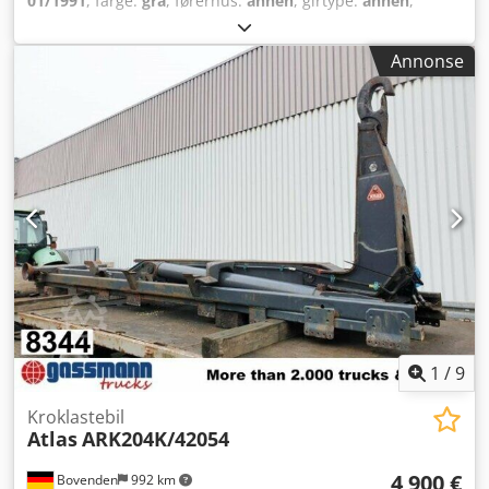
01/1991
, farge:
grå
, førerhus:
annen
, girtype:
annen
,
Byggeår:
1991
,
Annonse
1
/
9
Kroklastebil
Atlas
ARK204K/42054
4 900 €
Bovenden
992 km