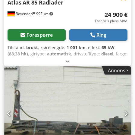
Atlas
AR 85 Radlader
24 900 €
Bovenden
992 km
Fast pris pluss MVA
Forespørre
Ring
Tilstand:
brukt
, kjørelengde:
1 001 km
, effekt:
65 kW
(88,38 hk)
, girtype:
automatisk
, drivstofftype:
diesel
, farge:
oransje
, totalvekt:
7 400 kg
, egenvekt:
6 700 kg
,
akselkonfigurasjon:
4x4
, antall seter:
1
, første registrering:
Annonse
01/2006
, Byggeår:
2006
, driftstimer:
7 975 h
, forhjul
dekkdimensjon:
405/70-24
, bakdekkstørrelse:
405/70-24
,
førerhus:
annen
, akselavstand:
2 270 mm
, Utstyr:
ekstra
frontlykter, firehjulsdrift, standardskuffe
,