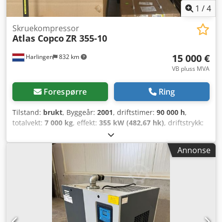
1
/
4
Skruekompressor
Atlas Copco
ZR 355-10
15 000 €
Harlingen
832 km
VB pluss MVA
Forespørre
Ring
Tilstand:
brukt
, Byggeår:
2001
, driftstimer:
90 000 h
,
totalvekt:
7 000 kg
, effekt:
355 kW (482,67 hk)
, driftstrykk:
10 stang
, trykk (maks.):
10 stang
, type kjøling:
vann
, Godt
fungerende oljefri kompressor, også egnet til reservedeler
Annonse
(motor, kompressorenhet, kjølere) Djdpfx Aksxbdppehsck