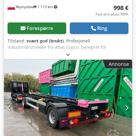
998 €
Wymysłów
1 113 km
Fast pris pluss MVA
Forespørre
Ring
Tilstand:
svært god (brukt)
, Profesjonell
industriskrutrekker fra Atlas Copco, beregnet for
kontinuerlig drift i monteringslinjer og
produksjonsanvendelser. Utstyr i industriklasse – ikke et
Annonse
forbrukerprodukt fra varehus. Data og informasjon: •
Modell: ETP STB34-06-106 • Strømforsyning: 18V DC •
Produksjonsland: Sverige • Produksjonsår: 2021 •
Ergonomisk og godt balansert konstruksjon • Tilpasset for
presis montering og serieproduksjon Leveringsomfang: •
Batteridrevet skrutrekker Atlas Copco Dsdpfx Akoyc
Rvaehock • 2x 18V batterier Atlas Copco • Lader Atlas Copco
• Alt som vises på bildene Tilstand: Brukt, fungerer som
den skal, normale bruksspor. Ingen sprekker eller slark.
Utstyr fra demontert industrilinje. Bruksområder: •
Produksjon • Industriell montering • Produksjonslinjer •