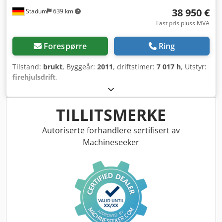
38 950 €
Stadum
639 km
Fast pris pluss MVA
Forespørre
Ring
Tilstand:
brukt
, Byggeår:
2011
, driftstimer:
7 017 h
, Utstyr:
firehjulsdrift
,
TILLITSMERKE
Autoriserte forhandlere sertifisert av
Machineseeker