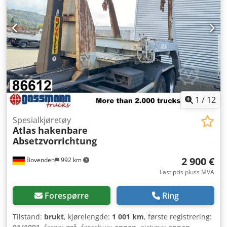
1
/
12
Spesialkjøretøy
Atlas
hakenbare
Absetzvorrichtung
2 900 €
Bovenden
992 km
Fast pris pluss MVA
Forespørre
Ring
Tilstand:
brukt
, kjørelengde:
1 001 km
, første registrering: