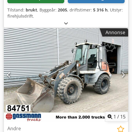
Tilstand:
brukt
, Byggeår:
2005
, driftstimer:
5 316 h
, Utstyr:
firehjulsdrift
,
Annonse
1
/
15
Andre