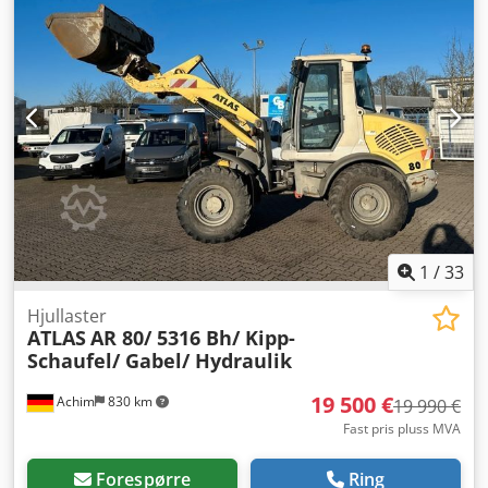
1
/
33
Hjullaster
ATLAS
AR 80/ 5316 Bh/ Kipp-
Schaufel/ Gabel/ Hydraulik
19 500 €
Achim
830 km
19 990 €
Fast pris pluss MVA
Forespørre
Ring