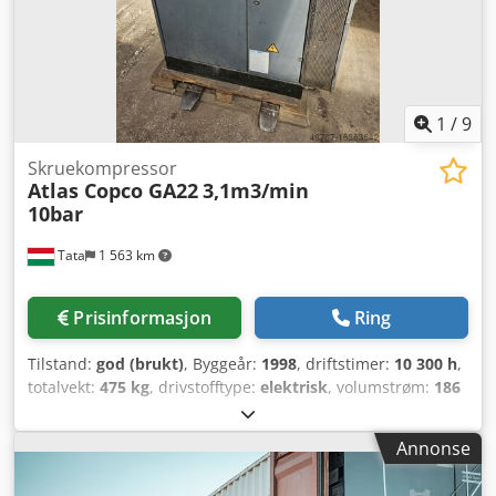
1
/
9
Skruekompressor
Atlas Copco GA22
3,1m3/min
10bar
Tata
1 563 km
Prisinformasjon
Ring
Tilstand:
god (brukt)
, Byggeår:
1998
, driftstimer:
10 300 h
,
totalvekt:
475 kg
, drivstofftype:
elektrisk
, volumstrøm:
186
m³/t
, driftstrykk:
10 stang
, trykk (maks.):
10 stang
,
Kompressor 22 kW, 3,1 m3/min, ATLAS COPCO GA22
Annonse
skruekompressor Velholdt 22 kW skruekompressor til salgs.
Produsent: Atlas Copco GA22 SP Driftstimer: 10 350