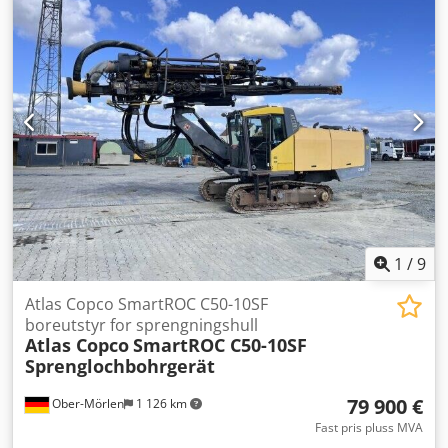
1
/
9
Atlas Copco SmartROC C50-10SF
boreutstyr for sprengningshull
Atlas Copco
SmartROC C50-10SF
Sprenglochbohrgerät
79 900 €
Ober-Mörlen
1 126 km
Fast pris pluss MVA