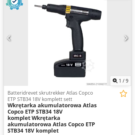
Bensin Maks. lydtrykknivå (LPA) ved 7 m: 63,0 dB(A)
Lydeffektnivå (LwA): 88,0 dB(A) Stikkontakter: 2x Schuko
2P+J 16A | 2x NEMA 240/120V Twist Lock
1
/
9
Batteridrevet skrutrekker Atlas Copco
ETP STB34 18V komplett sett
Wkrętarka akumulatorowa Atlas
Copco ETP STB34 18V
komplet
Wkrętarka
akumulatorowa Atlas Copco ETP
STB34 18V komplet