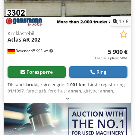
1
/
6
Kroklastebil
Atlas
AR 202
5 900 €
Bovenden
992 km
Fast pris pluss MVA
Forespørre
Ring
Tilstand:
brukt
, kjørelengde:
1 001 km
, første registrering:
01/1997
, farge:
grå
, førerhus:
annen
, girtype:
annen
,
Byggeår:
1997
,