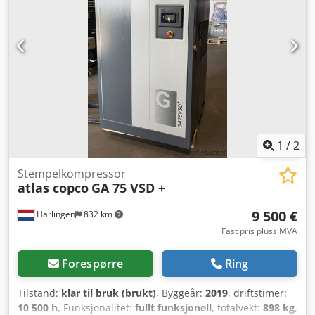
skjema (EUS) fra kjøperen fullføres innen 24 timer etter at
et betinget salg er gjennomført. Hvis kjøperen ikke er
sluttbrukeren, må dette også gjøres for hver sluttbruker.
BPDD- og EUS-skjemaer kan lastes ned fra nettstedet.
Dcjdpfxszmadms Akhsk
1
/
2
Stempelkompressor
atlas copco
GA 75 VSD +
9 500 €
Harlingen
832 km
Fast pris pluss MVA
Forespørre
Ring
Tilstand:
klar til bruk (brukt)
, Byggeår:
2019
, driftstimer:
10 500 h
, Funksjonalitet:
fullt funksjonell
, totalvekt:
898 kg
,