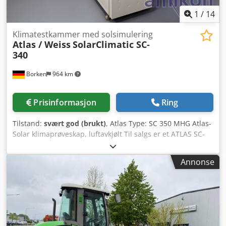
1
/
14
Klimatestkammer med solsimulering
Atlas / Weiss
SolarClimatic SC-
340
Borken
964 km
Prisinformasjon
Ring
Tilstand:
svært god (brukt)
, Atlas Type: SC 350 MHG Atlas-
Solar klimaprøveskap, luftavkjølt Til salgs er et ATLAS SC-
340 MHG SolarClimatic testskap (klimakammer med
simulert sollys via MHG-lampe). Denne enheten er egnet
Annonse
for normerte værbestandighets- og aldringstester under
kombinert påvirkning av stråling, temperatur og klima.
Utstyr & Spesialfunksjoner: - Presis temperatur- og
fuktighetskontroll - Integrert luftfuktesystem med vanntank
- Kjøling via vann- eller luftsystem (valgfritt) -
Gjennomføringer for måleledninger - Styring via