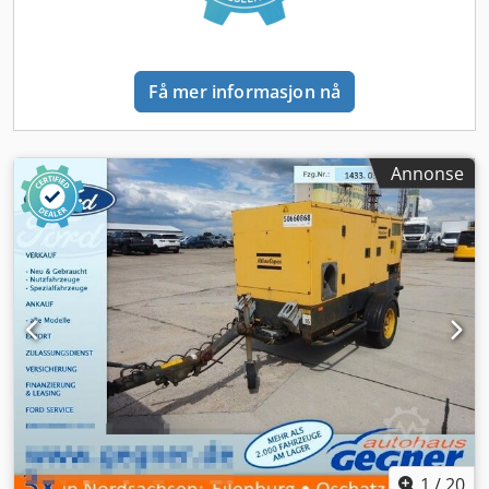
Få mer informasjon nå
Annonse
1
/
20