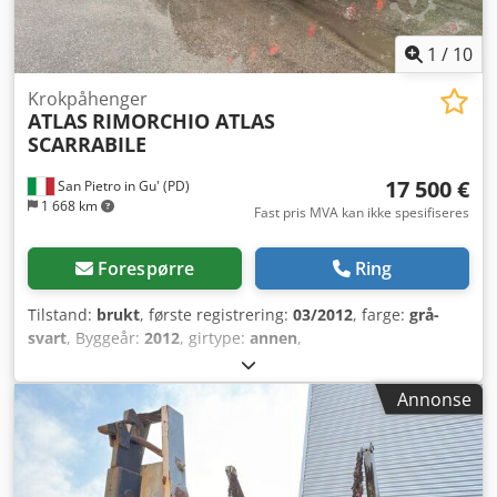
Profesjonelle verksteder Ideelt alternativ til nytt utstyr –
betydelig lavere kostnad, men med Atlas Copco-kvalitet.
1
/
10
Krokpåhenger
ATLAS
RIMORCHIO ATLAS
SCARRABILE
17 500 €
San Pietro in Gu' (PD)
1 668 km
Fast pris MVA kan ikke spesifiseres
Forespørre
Ring
Tilstand:
brukt
, første registrering:
03/2012
, farge:
grå-
svart
, Byggeår:
2012
, girtype:
annen
,
Annonse