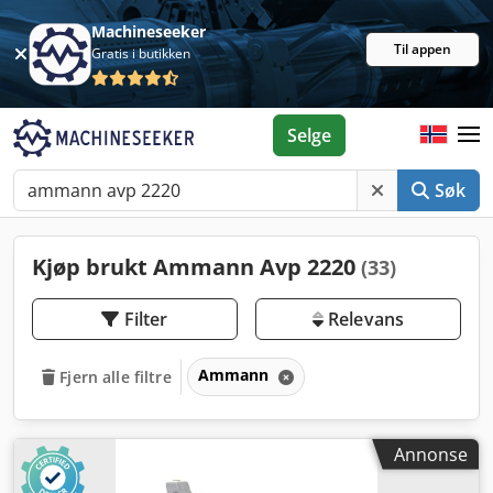
Machineseeker
Til appen
Gratis i butikken
Selge
Søk
Kjøp brukt Ammann Avp 2220
(33)
Filter
Relevans
Ammann
Fjern alle filtre
Annonse