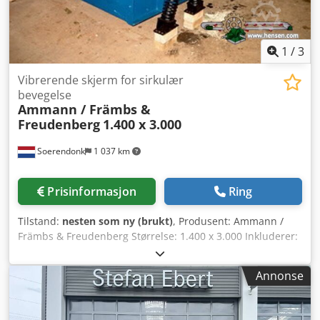
1
/
3
Vibrerende skjerm for sirkulær
bevegelse
Ammann / Främbs &
Freudenberg
1.400 x 3.000
Soerendonk
1 037 km
Prisinformasjon
Ring
Tilstand:
nesten som ny (brukt)
, Produsent: Ammann /
Främbs & Freudenberg Størrelse: 1.400 x 3.000 Inkluderer:
– Drift – Kardangaksler – Fjærelementer Dksdeg Snutopfx
Akcor Siktmaskinen er overhalt, sandblåst og lakkert.
Annonse