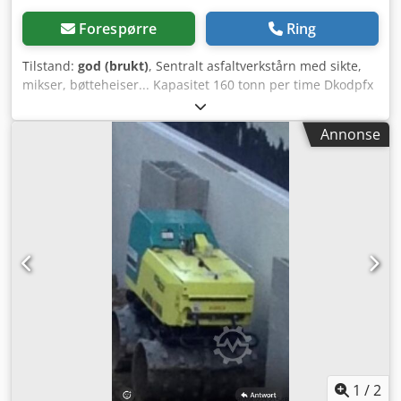
Forespørre
Ring
Tilstand:
god (brukt)
, Sentralt asfaltverkstårn med sikte,
mikser, bøtteheiser... Kapasitet 160 tonn per time Dkodpfx
Ajy Hf Duskcjr
Annonse
1
/
2