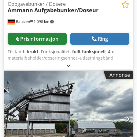
Oppgavebunker / Dosere
Ammann
Aufgabebunker/Doseur
Bautzen
1 098 km
Prisinformasjon
Ring
Tilstand:
brukt
, Funksjonalitet:
fullt funksjonell
, 4 x
materialbeholder/doseringsenhet -utlastningsbånd
Dkjdezq S Hujpfx Akcsr -transportbånd/overføringsbånd -
elektrisk installasjon, dersom tilgjengelig
Annonse