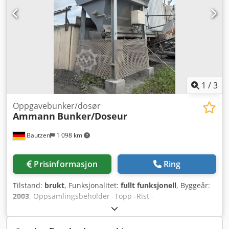
1
/
3
Oppgavebunker/dosør
Ammann
Bunker/Doseur
Bautzen
1 098 km
Prisinformasjon
Ring
Tilstand:
brukt
, Funksjonalitet:
fullt funksjonell
, Byggeår:
2003
, Oppsamlingsbeholder -Topp -Rist -
Utlastings-/overføringsbånd -Transportbånd Dksdpfxezq S
Hzj Akcor