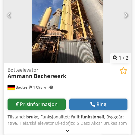
1
/
2
Bøtteelevator
Ammann
Becherwerk
Bautzen
1 098 km
Prisinformasjon
Ring
Tilstand:
brukt
, Funksjonalitet:
fullt funksjonell
, Byggeår:
1996
, Heis/skålelevator Dkedpfjzq S Dasx Akcsr Brukes som
et RC-materialtransportanlegg Høyde: 26 m