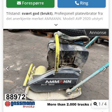
Forespørre
Ring
Tilstand:
svært god (brukt)
, Profesjonell platevibrator fra
det anerkjente merket AMMANN. Modell AVP 2920 utstyrt
med en pålitelig HATZ dieselmotor med en effekt på 5 kW.
Maskinen er designet for profesjonelle belegnings-,
Annonse
anleggs- og komprimeringsarbeider av jord,
belegningsstein, underlag og asfalt. Fullt mekanisk enhet
med robust tysk konstruksjon. Dksdpfxey Sifys Akcsr Visuell
tilstand i henhold til bildene – normale brukstegn.
Tekniske data: • Produsent: AMMANN • Modell: AVP 2920 •
Produksjonsår: 1999 • Motor: HATZ Diesel • Motortype:
1B30-6 • Effekt: 5 kW • Driftvekt: 190 kg • Manuell start •
Produsert i Tyskland Bruksområder: • Komprimering av
belegningsstein • Belegningsarbeid • Veiarbeid •
Komprimering av jord og underlag • Utgravinger og
fundamenter Tilstand: Brukt, komplett maskin. HATZ-motor
– en robust og anerkjent dieselaggregat.
1
/
4