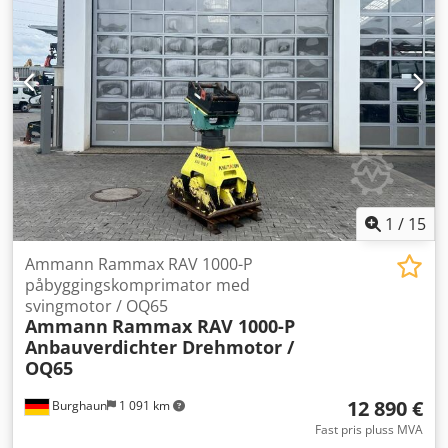
1
/
15
Ammann Rammax RAV 1000-P
påbyggingskomprimator med
svingmotor / OQ65
Ammann
Rammax RAV 1000-P
Anbauverdichter Drehmotor /
OQ65
12 890 €
Burghaun
1 091 km
Fast pris pluss MVA