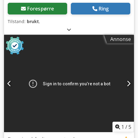
Forespørre
Ring
Tilstand:
brukt
,
Annonse
1
/
5