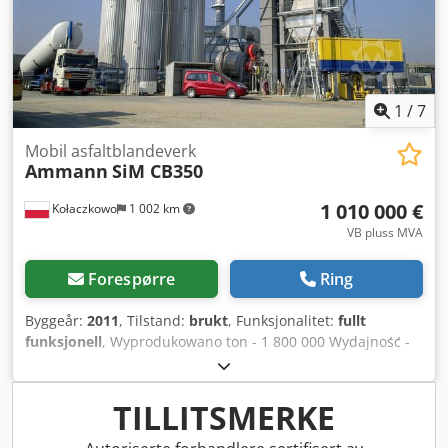
1
/
7
Mobil asfaltblandeverk
Ammann
SiM CB350
1 010 000 €
Kołaczkowo
1 002 km
VB pluss MVA
Forespørre
Ring
Byggeår:
2011
, Tilstand:
brukt
, Funksjonalitet:
fullt
funksjonell
, Wyprodukowano ton - 1 800 000 Wydajność -
350 t/h Pierwszy montaż w Polsce - 2011 Maszyna została
obecnie zdemontowana na części do transportu. Podajniki
zimne: Liczba zasobników - 8 szt. Pojemność pojedynczego
TILLITSMERKE
zasobnika - 14 m3 Bęben suszący: Długość - 11 m Średnica
- 2,7 m Napęd bębna - 4 x 22 kW Palnik - 2 rodzaje paliwa