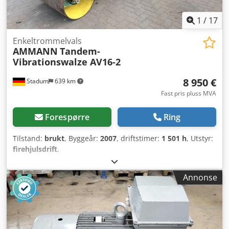
1
/
17
Enkeltrommelvals
AMMANN
Tandem-
Vibrationswalze AV16-2
8 950 €
Stadum
639 km
Fast pris pluss MVA
Forespørre
Ring
Tilstand:
brukt
, Byggeår:
2007
, driftstimer:
1 501 h
, Utstyr:
firehjulsdrift
,
Annonse