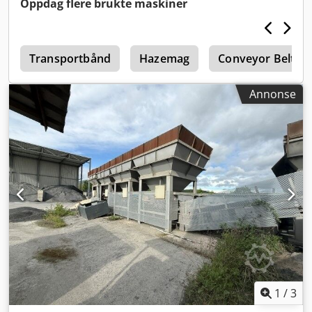
Oppdag flere brukte maskiner
0
Transportbånd
Hazemag
Conveyor Belte 
Annonse
1
/
3