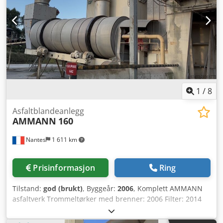
1
/
8
Asfaltblandeanlegg
AMMANN
160
Nantes
1 611 km
Prisinformasjon
Ring
Tilstand:
god (brukt)
, Byggeår:
2006
, Komplett AMMANN
asfaltverk Trommeltørker med brenner: 2006 Filter: 2014
ERMIIS automatisering: 2013 Kapasitet: 160 tonn/time
Maskinen er under demontering Dedpfx Akoxqpvtecskr