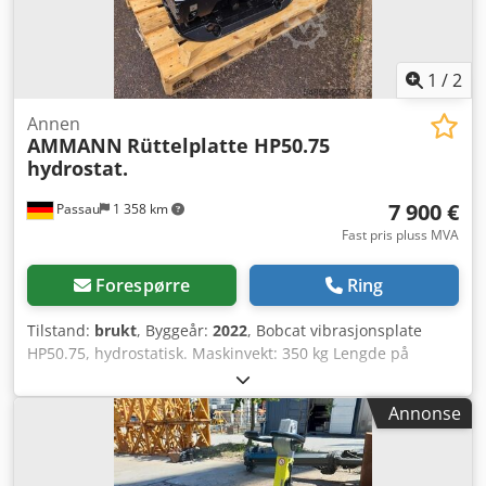
1
/
2
Annen
AMMANN
Rüttelplatte HP50.75
hydrostat.
7 900 €
Passau
1 358 km
Fast pris pluss MVA
Forespørre
Ring
Tilstand:
brukt
, Byggeår:
2022
, Bobcat vibrasjonsplate
HP50.75, hydrostatisk. Maskinvekt: 350 kg Lengde på
bunnplaten: 450 mm Maskinlengde: 900 mm
Maskinlengde med håndtak: 1600 mm Maskinhøyde: 820
Annonse
mm Dksdpfx Akozkz Tkocor Håndhøyde (arbeid): 1000 mm
Håndhøyde (transport): 1500 mm Maskinbredde:
450/600/750 mm Motor: Hatz Supra 1D50S Drivstoff: Diesel