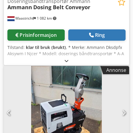
Doseringsbåndtransportør Ammann
Ammann
Dosing Belt Conveyor
Maastricht
1 082 km
Prisinformasjon
Ring
Tilstand:
klar til bruk (brukt)
, * Merke: Ammann Dksdpfx
Aksywm I Njcer * Modell: doserings båndtransportør * A-A
lengde: 1700 mm * Bredde på bånd: 650 mm * Drivverk:
1,5 kW girboks * På lager: 6 stk.
Annonse