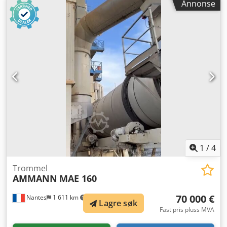
Annonse
1
/
4
Trommel
AMMANN
MAE 160
70 000 €
Nantes
1 611 km
Lagre søk
Fast pris pluss MVA