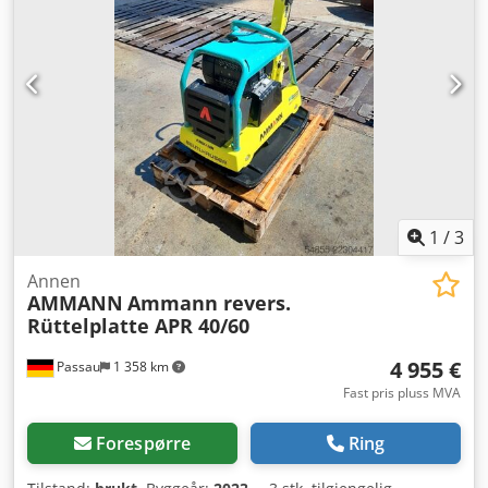
Motoreffekt ved o/min: 7 kW ved 3200 Maks.
vibrasjonsfrekvens: 70 Hz Maks. sentrifugalkraft: 50 kN
Stigningsvinkel: 36 % Amplitude: 1,7 mm
1
/
3
Annen
AMMANN
Ammann revers.
Rüttelplatte APR 40/60
4 955 €
Passau
1 358 km
Fast pris pluss MVA
Forespørre
Ring