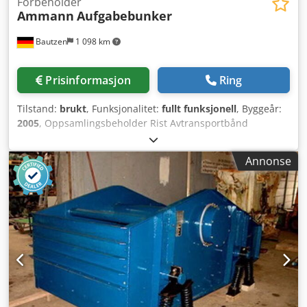
Fôrbeholder
Ammann
Aufgabebunker
Bautzen
1 098 km
Prisinformasjon
Ring
Tilstand:
brukt
, Funksjonalitet:
fullt funksjonell
, Byggeår:
2005
, Oppsamlingsbeholder Rist Avtransportbånd
Transportbånd, 12 m, med båndbredde 650 mm Djdpszq
Szrefx Akcskr
Annonse