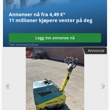
Annonser nå fra 4,49 €
*
11 millioner kjøpere
venter på deg
Legg inn annonse nå
*per annonse/måned
Annonse