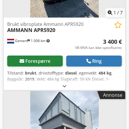
1
/
7
Brukt vibroplate Ammann APR5920
AMMANN
APR5920
3 400 €
Gemert
1 008 km
VB MVA kan ikke spesifiseres
Forespørre
Ring
Tilstand:
brukt
, drivstofftype:
diesel
, egenvekt:
484 kg
,
Byggeår:
2019
, Vekt: 484 kg Slagkraft: 59 kN Diesel, 1-
sylindret Hatz-motor (1b40) Forover/bakover. Elektrisk start.
Dedjxw H Hcepfx Akcokr Platedbredde: 60 cm Pris per stk.:
Annonse
3 400 euro, ekskl. MVA Flere på lager!