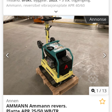
Tilstand:
brukt
, Byggeår:
2023
, – 3 stk. tilgjengelig.
Ammann, reversibel vibrasjonsplate APR 40/60
Artikkelnummer: 100563147 År: 2023 Ammann, reversibel
vibrasjonsplate APR 40/60 Artikkelnummer: 100563148 År:
Annonse
2023 Data: Motor: Hatz / diesel Maskinvekt: 284 kg
Komprimeringsbredde: 600 mm Dkedpfx Akezkzzbscer
1
/
13
Annen
AMMANN
Ammann revers.
Platte APR 25/50 WB/TR