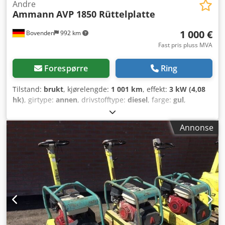
Andre
Ammann
AVP 1850 Rüttelplatte
1 000 €
Bovenden
992 km
Fast pris pluss MVA
Forespørre
Ring
Tilstand:
brukt
, kjørelengde:
1 001 km
, effekt:
3 kW (4,08
hk)
, girtype:
annen
, drivstofftype:
diesel
, farge:
gul
,
egenvekt:
111 kg
, første registrering:
01/2006
, Byggeår:
2006
, førerhus:
annen
,
Annonse