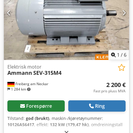
1
/
6
Elektrisk motor
Ammann
SEV-315M4
2 200 €
Freiberg am Neckar
1 284 km
Fast pris pluss MVA
Forespørre
Ring
Tilstand:
god (brukt)
, maskin-/kjøretøynummer:
10126A56417
, effekt:
132 kW (179,47 hk)
, omdreiningstall
(min.):
1 490 o/min
, inngangsspenning:
400 V
,