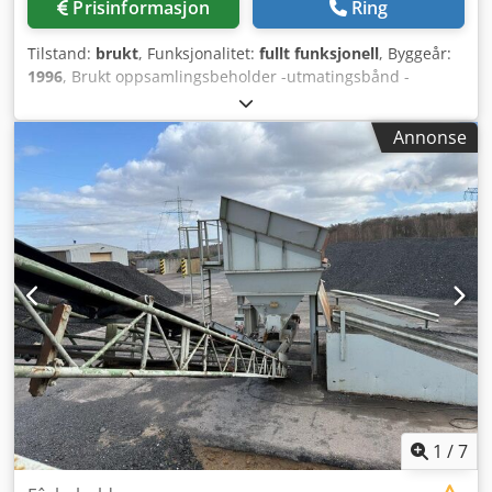
Prisinformasjon
Ring
Tilstand:
brukt
, Funksjonalitet:
fullt funksjonell
, Byggeår:
1996
, Brukt oppsamlingsbeholder -utmatingsbånd -
transportbånd Dksdpfx Aszq S Avjkcjr
Annonse
1
/
7