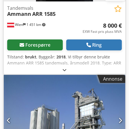
Tandemvals
Ammann
ARR 1585
8 000 €
Wien
1 451 km
EXW Fast pris pluss MVA
Forespørre
Ring
Tilstand:
brukt
, Byggeår:
2018
, Vi tilbyr denne brukte
Ammann ARR 1585 tandemvals, årsmodell 2018. Type: ARR
1585 Serienummer: 558D063 Djdpfx Ajzddcpjkcjkr
Driftsvekt: 1 395 kg Maksimal vekt: 1 405 kg Nominell
Annonse
effekt: 13,2 kW Årsmodell: 2018 Ta gjerne kontakt med oss
via melding eller telefon hvis du har spørsmål eller ønsker
mer informasjon.