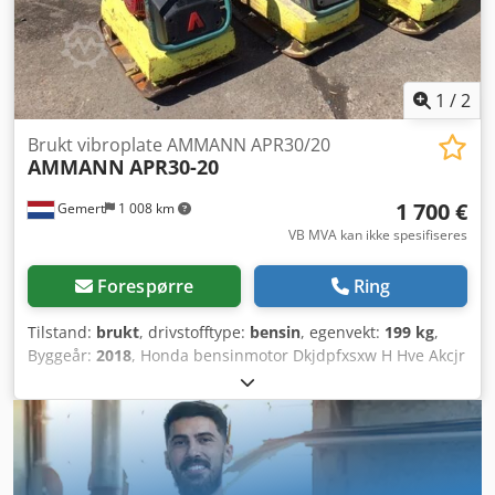
1
/
2
Brukt vibroplate AMMANN APR30/20
AMMANN
APR30-20
1 700 €
Gemert
1 008 km
VB MVA kan ikke spesifiseres
Forespørre
Ring
Tilstand:
brukt
, drivstofftype:
bensin
, egenvekt:
199 kg
,
Byggeår:
2018
, Honda bensinmotor Dkjdpfxsxw H Hve Akcjr
Manuell start. Vekt: 199 kg Slagkraft: 30 kN Platebredde: 50
cm Forover/bakover Pris: 1 700 € ekskl. MVA Flere på lager!