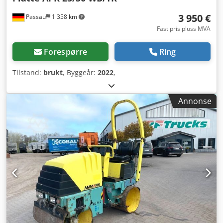
3 950 €
Passau
1 358 km
Fast pris pluss MVA
Forespørre
Ring
Tilstand:
brukt
, Byggeår:
2022
,
Annonse