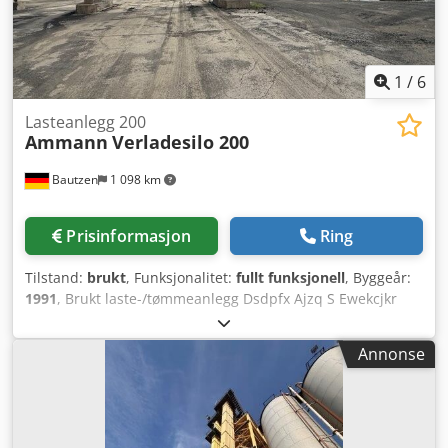
1
/
6
Lasteanlegg 200
Ammann
Verladesilo 200
Bautzen
1 098 km
Prisinformasjon
Ring
Tilstand:
brukt
, Funksjonalitet:
fullt funksjonell
, Byggeår:
1991
, Brukt laste-/tømmeanlegg Dsdpfx Ajzq S Ewekcjkr
Produsent: Ulrich Totalvolum: 200 tonn -Kjerrebanesystem
-Heisvinsj -Elektrisk installasjon
Annonse