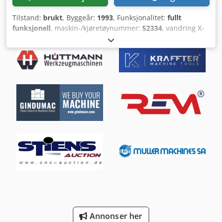
Tilstand:
brukt
, Byggeår:
1993
, Funksjonalitet:
fullt
funksjonell
, maskin-/kjøretøynummer:
52334
, vandring X-
akse:
2 750 mm
, vandring Y-aksen:
1 060 mm
,
bevegelsesavstand Z-akse:
1 550 mm
, matelengde X-akse:
3 000 mm
, matinglengde Y-akse:
1 060 mm
, matelengde Z-
akse:
1 600 mm
, hurtigmating X-akse:
7 000 m/min
, hurtig
tverrslag Y-akse:
7 000 m/min
, hurtigmating Z-akse:
7 000
m/min
, mating X-akse:
5 000 m/min
, matingshastighet Y-
akse:
5 000 m/min
, mating Z-akse:
5 000 m/min
,
spindelhastighet (maks.):
1 600 o/min
, spindelhastighet
(min.):
5 o/min
, bordbredde:
900 mm
, bordbelastning:
8 000 kg
, bordlengde:
3 000 mm
, monteringsdiameter:
1 200 mm
, bordhøyde:
600 mm
, total høyde:
2 850 mm
,
total bredde:
2 450 mm
, total lengde:
4 900 mm
, type
innstrømsstrøm:
trefaset
, rotasjonshastighet (maks.):
1 600
o/min
, omdreiningstall (min.):
5 o/min
, emnevekt (maks.):
8 000 kg
, totalvekt:
16 000 kg
, Utstyr:
rotasjonshastighet
trinnløst variabel
, ZAYER BF3 3000 HEIDENHAIN TNC150
zayer BF3 3000 HEIDENHAIN TNC 155 zayer BF3 3000
HEIDENHAIN TNC 155 zayer BF3 3000 HEIDENHAIN TNC 355
Annonser her