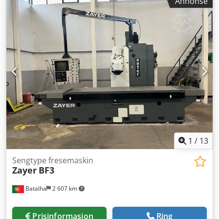
Annonse
Tekniske data: Langsgående vandring (X-akse) / X-akse
Uniforce - SHW UF - SHW Uniforce - SHW Uniforce 5 - UFZ 5
vandring: 400 mm Tverrgående vandring (Y-akse) / Y-akse
- UFZ5L - UFZ 5 L - MBM fresemaskin - MBM maskin
vandring: 250 mm Vertikal vandring (Z-akse) / Z-akse
vandring: 400 mm Bordets oppspenningsflate: 600 x 320
mm Verktøyfeste / spindelkonus: SK40 Turtallsområde /
spindelhastighet: 30–6300 o/min Matehastighet x,y,z: 10,
10, 8 m/min Total motoreffekt: 6,5 kW Vekt ca.: 1200 kg
Tekniske data, tilbehør og beskrivelse av maskinen er
veiledende – Tekniske data, tilbehør og maskinbeskrivelse
er ikke bindende.
1
/
13
Sengtype fresemaskin
Zayer
BF3
Batalha
2 607 km
Prisinformasjon
Ring