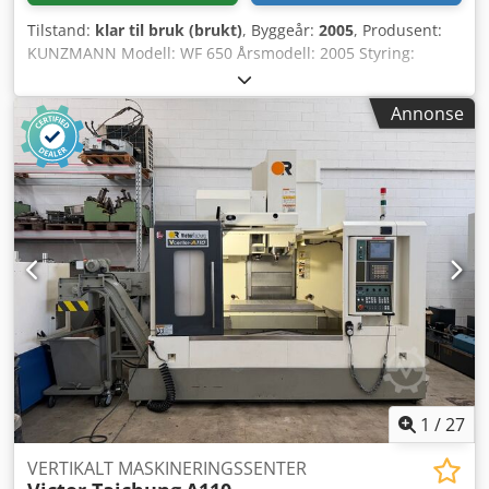
Tilstand:
klar til bruk (brukt)
, Byggeår:
2005
, Produsent:
KUNZMANN Modell: WF 650 Årsmodell: 2005 Styring:
HEIDENHAIN iTNC 530 Maskinvekt ca.: 4.000 kg
Verktøyfeste: SK40 X-akse vandring: 650 mm Y-akse
Annonse
vandring: 500 mm Z-akse vandring: 450 mm
Turtallsområde: 10.000 o/min Maksimal bordbelastning:
350 kg Plassbehov ca.: 3,0 x 2,5 x 2,6 m Bordstørrelse: 900 x
500 mm Dsdszawibspfx Ap Ejwa
1
/
27
VERTIKALT MASKINERINGSSENTER