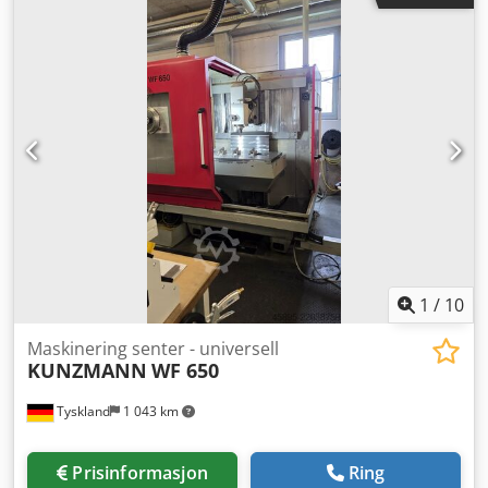
1
/
10
Maskinering senter - universell
KUNZMANN
WF 650
Tyskland
1 043 km
Prisinformasjon
Ring