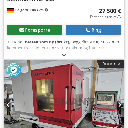
27 500 €
Haiger
1 083 km
Fast pris pluss MVA
Forespørre
Ring
Tilstand:
nesten som ny (brukt)
, Byggeår:
2010
, Maskinen
kommer fra Daimler Benz sitt teknikum og har 150
driftstimer. X 650 mm Y 500 mm Z 450 mm Bordstørrelse
1.100 x 600 mm Bordbelastning 450 kg Turtallsområde
Annonse
6.500 o/min Spindelopptak SK 40 Verktøyveksler 24-
posisjons Dwjdpjtdfbmjfx Ap Eea Styring Siemens 840 D
Total effekt 20 kW Maskinvekt 5.500 kg Referanse:
Bm9zrnafs87 Plassbehov (B x D x H) 2,3 x 3,1 x 2,3 m
Tilstand: meget god