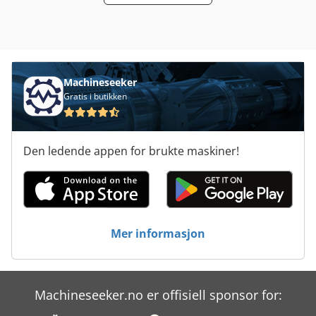
4 fullt fungerende maskiner, kan demonstreres under
strøm. Pris for maskin med TNC150. Dwsdpsyn Ir Aofx Ap
Eoa Magnetbord er ikke inkludert.
Machineseeker
Gratis i butikken
Den ledende appen for brukte maskiner!
Mer informasjon
Machineseeker.no er offisiell sponsor for: