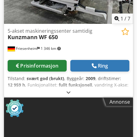
1
/
7
5-akset maskineringssenter samtidig
Kunzmann
WF 650
Friesenheim
1 346 km
Prisinformasjon
Ring
Tilstand:
svært god (brukt)
, Byggeår:
2009
, driftstimer:
12 959 h
, Funksjonalitet:
fullt funksjonell
, vandring X-akse:
650 mm
, vandring Y-aksen:
500 mm
, bevegelsesavstand Z-
akse:
450 mm
, spindelhastighet (maks.):
12 000 o/min
,
Annonse
total høyde:
2 450 mm
, total bredde:
2 400 mm
, total
lengde:
3 100 mm
, bordbredde:
630 mm
, bordlengde:
630
mm
, bordbelastning:
350 kg
, totalvekt:
6 800 kg
,
Kunzmann WF 650 5-aksers bearbeidingssenter, simultan
(2009) Produsent: Kunzmann Modell: WF 650 5-aksers
bearbeidingssenter, simultan Årsmodell: 2007