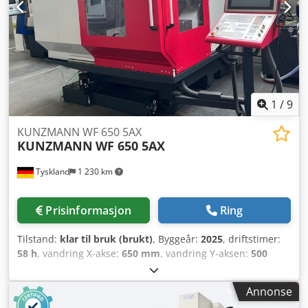
1
/
9
KUNZMANN WF 650 5AX
KUNZMANN
WF 650 5AX
Tyskland
1 230 km
Prisinformasjon
Ring
Tilstand:
klar til bruk (brukt)
, Byggeår:
2025
, driftstimer:
58 h
, vandring X-akse:
650 mm
, vandring Y-aksen:
500
mm
, bevegelsesavstand Z-akse:
450 mm
,
kontrollerprodusent:
HEIDENHAIN
, kontrollermodell:
TNC
Annonse
640 HSCI
, total høyde:
2 900 mm
, total bredde:
2 650 mm
,