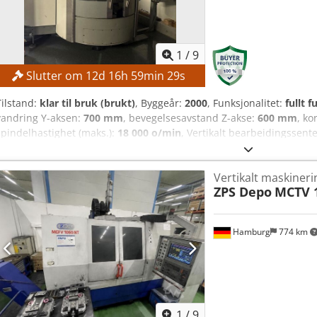
1
/
9
Slutter om
12
d
16
h
59
min
27
s
Tilstand:
klar til bruk (brukt)
, Byggeår:
2000
, Funksjonalitet:
fullt f
vandring Y-aksen:
700 mm
, bevegelsesavstand Z-akse:
600 mm
, ko
spindelhastighet (maks.):
18 000 o/min
, Vertikalt bearbeidingssent
driftstimer)! TEKNISKE DETALJER Slaglengde X-akse: 800 mm Slagle
akse: 600 mm Spindel Spindelhastighet: 18 000 o/min Driftstimer f
Vertikalt maskiner
Verktøyholder: HSK 63 MASKINDETALJER Intern kjølevæsketilførsel: 
ZPS Depo
MCTV 
Styresystemprodusent: Heidenhain Styresystemmodell: Mill Plus C
rundbord med C-akse NC-svinghode FD-funksjon Palettveksler Infra
Ekstra magasin med 120 plasser
Hamburg
774 km
1
/
9