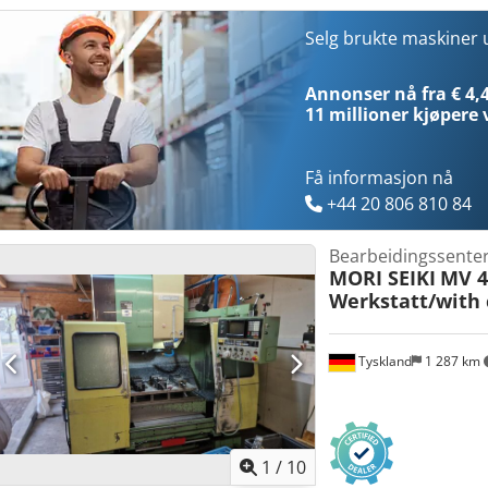
Selg brukte maskiner
Annonser nå fra € 4,
11 millioner kjøpere
Få informasjon nå
+44 20 806 810 84
Bearbeidingssenter 
MORI SEIKI
MV 4
Werkstatt/with 
Tyskland
1 287 km
1
/
10