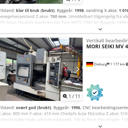
Tilstand:
klar til bruk (brukt)
, Byggeår:
1998
, vandring X-akse:
1 0
bevegelsesavstand Z-akse:
760 mm
, Umiddelbart tilgjengelig fra vå
ZPS Depo Chodpfx Aozrbzkecdja Type MCTV 1060 NT Byggeår 1998 
590 mm Slaglengde X/Y/Z 1016/610/760 mm SK 50 Spindelhastighet
bordbelastning 900 kg Motoreffekt 11 kW Verktøyveksler med 24 pla
Vertikalt bearbeidi
mm Vekt 6700 kg Pris: 6 500 euro ekskl. MVA, levert fra vårt lager.
MORI SEIKI
MV 4
Dieburg
1 177 km
1
/
11
Tilstand:
svært god (brukt)
, Byggeår:
1996
, CNC bearbeidingssente
X-akse: 800 mm Y-akse: 410 mm Chedpfx Acjw Ebtcsdsa Z-akse: 510
Arbeidsstykke Maks arbeidsstykkevekt: 700 kg Bord Ytre lengde: 