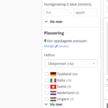
Hurtigmating Z-akse [m/min]:
 79
Stama
Mori
Hermle C 800 V
Mcv
-
Vis mer
Plassering
Din oppdagede posisjon:
Norge
(endre)
radius:
Ubegrenset
(162)
Tyskland
(84)
Italia
(16)
Sveits
(9)
Nederland
(8)
Ungarn
(7)
Vis mer