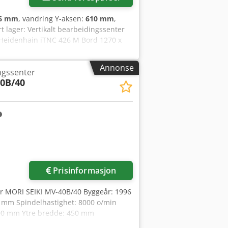
16 mm
, vandring Y-aksen:
610 mm
,
rt lager: Vertikalt bearbeidingssenter
Heidenhain iTNC 426 M Bord 1270 x
 opptil 8000 o/min Maksimal
sser Avstand spindel – bord 80 – 840
Annonse
ngssenter
0B/40
Prisinformasjon
r MORI SEIKI MV-40B/40 Byggeår: 1996
 mm Spindelhastighet: 8000 o/min
1100 mm Ytre bredde: 450 mm