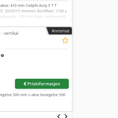
Y-akse: 410 mm Codpfx Acoy S T T
Z: 20/20/15 mm/min Bordflate: 1100 x
tøylengde: 250 mm Maks. verktøyvekt:
ca.: 6,3 t Tilbehør: 2
inpark som selges på grunn av alder.
Annonse
- vertikal
tøyholdere og skjæreverktøy,
me gjelder alle måleinstrumenter og -
vt startpakke for «startup». *
m
Prisinformasjon
vegelse 500 mm z-akse bevegelse 500