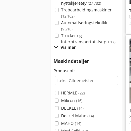
nyttekjøretøy
(27 732)
Trebearbeidingsmaskiner
(12 162)
Automatiseringsteknikk
(9 218)
Trucker og
interntransportutstyr
(9 017)
Vis mer
Maskindetaljer
Produsent:
HERMLE
(22)
Mikron
(16)
DECKEL
(14)
Deckel Maho
(14)
MAHO
(14)
Mori Seiki