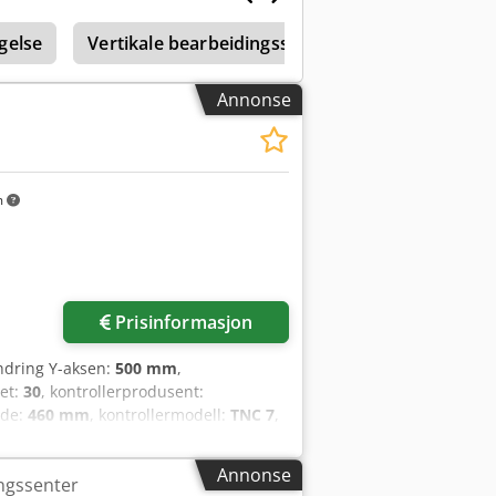
gelse
Vertikale bearbeidingssentre med 600–699 mm
Annonse
m
re bilder
Prisinformasjon
ndring Y-aksen:
500 mm
,
net:
30
, kontrollerprodusent:
dde:
460 mm
, kontrollermodell:
TNC 7
,
hurtigmating X-akse:
36 000 m/min
,
 (BVD 40)
, spindelhastighet (maks.):
Annonse
ingssenter
verktøyvekt:
8 g
, Utstyr:
CE-merking,