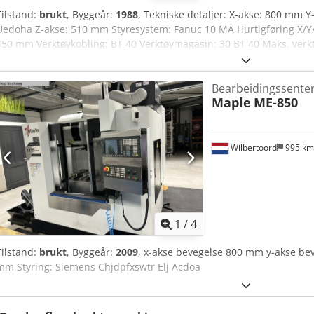
Tilstand:
brukt
, Byggeår:
1988
, Tekniske detaljer: X-akse: 800 mm 
Uedoha Z-akse: 510 mm Styresystem: Fanuc 10 MA Hurtigføring X/Y/
450 mm Verktøykobling: BT 40 Verktøymagasin: 30 BT 40 Maks. verk
8 kg Driftseffekt: 7,5/5,5 kW Hastighetsområde: 6000 rpm Maskinvekt 
spånetransportører, utløp bakover Det tilbys en komplett CNC-mask
Bearbeidingssenter 
Mori Seiki-maskinen er fortsatt svært presis. Alle eksisterende verk
Maple
ME-850
verktøyhoder, bor, gjengebor, skrustikker osv. følger med. Det sam
utstyr. Eksisterende ordre kan også overtas. Et svært kostnadseffekti
Wilbertoord
995 k
1
/
4
Tilstand:
brukt
, Byggeår:
2009
, x-akse bevegelse 800 mm y-akse be
mm Styring: Siemens Chjdpfxswtr Elj Acdoa