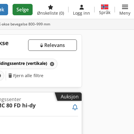
øk
Selge
Språk
Ønskeliste
(0)
Logg inn
Meny
, X-akse bevegelse 800–999 mm
kse
Relevans
dingssentre (vertikale)
Fjern alle filtre
Auksjon
ingssenter
C 80 FD hi-dy