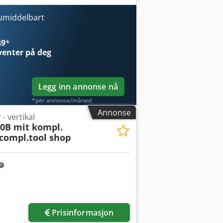
 umiddelbart
49
*
venter på deg
Legg inn annonse nå
*per annonse/måned
Annonse
- vertikal
0B mit kompl.
compl.tool shop
Prisinformasjon