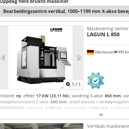
Oppdag flere brukte maskiner
Bearbeidingssentre vertikal, 1000–1199 mm X-akse beve
Maskinering senter
LAGUN
L 850
Oberhausen
999 k
Be om fle
1
/
1
Tilstand:
ny
, effekt:
17 kW (23,11 hk)
, vandring X-akse:
850 mm
, va
bevegelsesavstand Z-akse:
640 mm
, antall plasser i verktøymagasi
HEIDENHAIN
, totalvekt:
6 500 kg
, bordlengde:
1 000 mm
, bordbre
kjølevæsketilførsel:
20 stang
, hurtigmating Z-akse:
36 000 m/min
, 
hurtig tverrslag Y-akse:
36 000 m/min
, spindelnese:
SK 40 BIG PLUS
Vertikalt maskiner
12 000 o/min
, verktøydiameter:
150 mm
, verktøylengde:
300 mm
, 