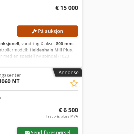
€ 15 000
På auksjon
unksjonell
, vandring X-akse:
800 mm
,
ntrollermodell:
Heidenhain Mill Plus
,
er med en spesiell ny spindel (1023
ngde Y-akse: 700 mm Slaglengde Z-
or den nye spindelen: 1023 timer
Annonse
ingssenter
40 bar Styresystem
1060 NT
edpfx Acozqfvijdsha UTSTYR NC-
rød måletast for måling av emnet
€ 6 500
Fast pris pluss MVA
Send forespørsel