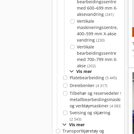
bearbeidingssentre
med 600–699 mm X-
aksevandring
(241)
Vertikale
maskineringssentre,
400–599 mm X-akse
vandring
(230)
Vertikale
bearbeidingssentre
med 700–799 mm X-
akse
(202)
Vis mer
Platebearbeiding
(5 445)
Dreiebenker
(4 317)
Tilbehør og reservedeler til
metallbearbeidingsmaskiner
og verktøymaskiner
(4 083)
Sveising og skjæring
(2 543)
Vis mer
Transportkjøretøy og