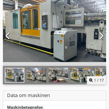
1
/
17
Data om maskinen
Maskinbetegnelse: