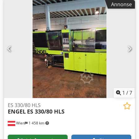
Svingradius: 2444 mm Kjørehastighet: 22 km/t Sporvidde
Annonse
foran: 1008 mm Sporvidde bak: 932 mm Maskinvekt ca.:
3,64 t Dksdpfx Amsr Dg H Ejbjr Plassbehov ca.: 3,8 x 1,25 x
2,25 m
1
/
7
ES 330/80 HLS
ENGEL
ES 330/80 HLS
Wien
1 458 km