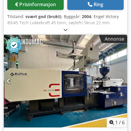
Prisinformasjon
Ring
Tilstand:
svært god (brukt)
, Byggeår:
2004
, Engel Victory
80/45 Tech Lukkekraft 45 tonn, søylefri Skrue 22 mm
Dkjdpfeh Rawbsx Ambor Årsmodell 2004 Styreenhet CC
200
Annonse
1
/
6