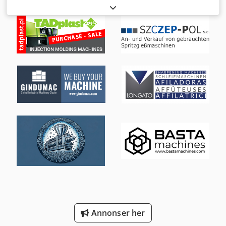
klemmekraft:
6 500 kN
, skruediameter:
70 mm
, klaring
mellom søylene:
1 110 mm
, slagvolum:
1 078 cm³
,
innsprøytningstrykk:
1 877 stang
, injeksjonsvekt:
981 g
,
åpningsslag:
3 200 mm
, platehøyde:
1 540 mm
, drivtype:
Hydraulisch
, fri spennvidde:
3 200 mm
, verktøyvekt:
2 200 000 g
, Sprøytestøpemaskiner direkte fra
produsenten! Som produsent tilbyr KraussMaffei deg våre
testede og fleksible lagermaskiner: Den hydromekaniske
to-plate-lukkingenheten på GXW-maskinen setter nye
standarder for kvalitet og produktivitet. Med det avanserte
føringsskosystemet GuideX absorberes krefter optimalt,
noe som øker verktøyets levetid. Det innovative GearX-
låsesystemet virker umiddelbart og pålitelig. Kraftig,
brukervennlig og verdistabil. TEKNISKE DATA: KM 650 /
2000 / 2000 GXW G06 (Ordre 38618339) STYRINGSYSTEM -
MC 6 med 24" TFT-fargeskjerm med
multiberøringsfunksjon LUKKEENHET - Lukkekraft: 6500 kN
- Maks. verktøyåpningskraft: 455 kN - Fri passasje (b x h):
1110 x 960 mm - Montasjeplate (b x h): 1540 x 1440 mm -
Verktøymonteringshøyde min.–maks.: 1550 mm (uten
Annonser her
midtplate) - Åpningsbredde: 3200 mm - Maks.