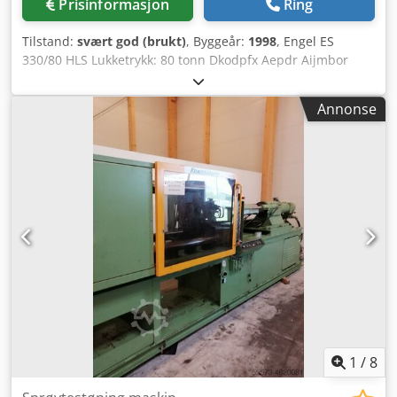
Prisinformasjon
Ring
Tilstand:
svært god (brukt)
, Byggeår:
1998
, Engel ES
330/80 HLS Lukketrykk: 80 tonn Dkodpfx Aepdr Aijmbor
Årsmodell: 1998 Skrue: 35 mm Slagvolum: 154 cm³
Forstørret oppspenningsplate: 660 x 560 mm Min.
Annonse
verktøyinnbyggingshøyde: 200 mm
1
/
8