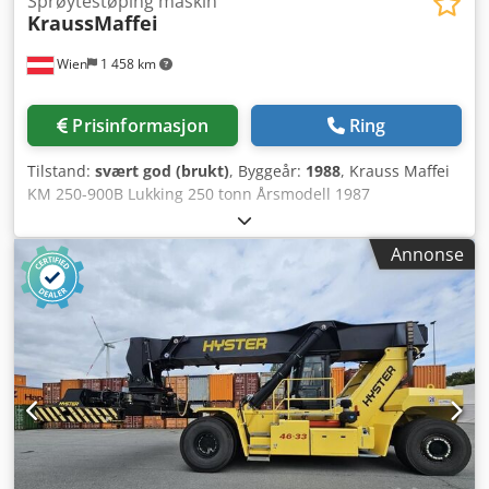
Sprøytestøping maskin
KraussMaffei
Wien
1 458 km
Prisinformasjon
Ring
Tilstand:
svært god (brukt)
, Byggeår:
1988
, Krauss Maffei
KM 250-900B Lukking 250 tonn Årsmodell 1987
Sprøytevekt: 470 g Søyleavstand: 63x56 Dkedpfx Amofp U
Hvobor
Annonse