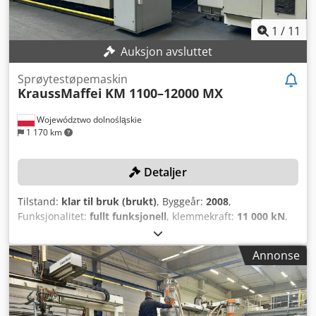
1
/
11
Auksjon avsluttet
Sprøytestøpemaskin
KraussMaffei
KM 1100–12000 MX
Województwo dolnośląskie
1 170 km
Detaljer
Tilstand:
klar til bruk (brukt)
, Byggeår:
2008
,
Funksjonalitet:
fullt funksjonell
, klemmekraft:
11 000 kN
,
skruediameter:
120 mm
, innsprøytningstrykk:
1 758 stang
,
injeksjonsvekt:
6 175 g
, åpningsslag:
2 000 mm
,
Annonse
KraussMaffei KM 1100–12000 MX including WITTMANN
Robot! TECHNICAL DETAILS Clamping force: 11,000 kN
Opening force: 770 kN Platen size (H × V): 2,210 × 1,910 mm
Tie bar spacing (H × V): 1,550 × 1,250 mm Opening stroke: