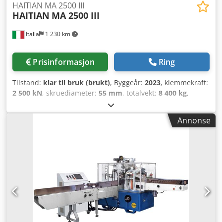
HAITIAN MA 2500 III
HAITIAN
MA 2500 III
Italia
1 230 km
Prisinformasjon
Ring
Tilstand:
klar til bruk (brukt)
, Byggeår:
2023
, klemmekraft:
2 500 kN
, skruediameter:
55 mm
, totalvekt:
8 400 kg
,
Hydraulisk sprøytestøpemaskin fra 2023. Denne HAITIAN
MA 2500 III har en låsekraft på 250 tonn og en
Annonse
oppspenningsflate på 850 x 850 mm. Maskinen har et
imponerende sprøytetrykk på 1850 bar og en
skruediameter på 55 mm. Hvis du er på utkikk etter en
høykvalitets sprøytestøpemaskin, bør du vurdere HAITIAN
MA 2500 III, som vi tilbyr for salg. Kontakt oss for mer
informasjon om denne maskinen. • Låseenhet •
Åpningskraft: 165 kN • Oppspenningsplate-størrelse: 850 x
850 mm • Åpningsvandring: 540 mm • Søyleafstand: 580 x
580 mm • Maks formhøyde: 580 mm • Min formhøyde: 220
mm • Utkastervandring: 150 mm • Utkasterkraft: 62 kN •