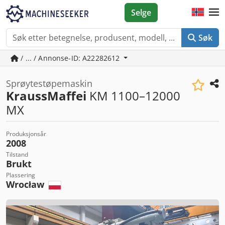
Selge
Søk
/ ... / Annonse-ID: A22282612
Sprøytestøpemaskin
KraussMaffei
KM 1100–12000
MX
Produksjonsår
2008
Tilstand
Brukt
Plassering
Wrocław