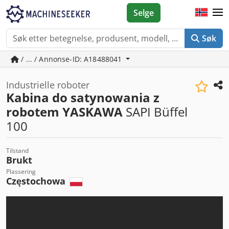
Selge
Søk
/ ... / Annonse-ID: A18488041
Industrielle roboter
Kabina do satynowania z
robotem YASKAWA
SAPI Büffel
100
Tilstand
Brukt
Plassering
Częstochowa