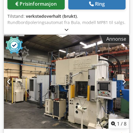
Prisinformasjon
Ring
Tilstand:
verkstedoverhalt (brukt)
,
Rundbordpoleringsautomat fra Bula, modell MP81 til salgs.
Kontinuerlig roterende automat for polering, børsting,
sliping og avgrading av ulike arbeidsstykker. Crsdpfx
Annonse
Ajlccvmogxsf Maskinen har 6 arbeidsstykkefester montert i
en delkrets med diameter 250 mm. 1 bearbeidingsstasjon,
motoreffekt 2,2 kW, utstyrt med Bula Quick Lock-system for
poleringsskiver. Polerspindeldiameter 25 mm. Maskinen er
totaloverhalt: maskinkroppen er sandblåst, grunnet og
nylakkert. Nye lagre, nye motorer, nytt gir, nye kilereimer,
nye håndhjul, nye remskiver, komplett nytt styreskap, og
alle drivverk styres via frekvensomformer. Mellomsalg
forbeholdes. Option: Anlegget kan også leveres med
polerpastesystem (væske), bestående av 1 stk. WIDOBERG
HDP-2 høyttrykksdoseringpistol, holder, timer osv., samt
trykkbeholder. Vi kan også tilby reparasjon eller overhaling
av din eksisterende maskin, eller av en Bula-maskin du har
kjøpt gjennom andre kanaler.
1
/
8