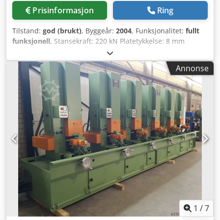
Prisinformasjon
Ring
Tilstand:
god (brukt)
, Byggeår:
2004
, Funksjonalitet:
fullt
funksjonell
, Stansekraft: 220 kN Platetykkelse: 8 mm
Arbeidsområde: 2535x1280 mm Platetykkelse ved rustfritt
stål: 4–6 mm Csdsyrcycopfx Agxerf Tilbehør: - Oppsett-
Annonse
kassetter - Bord med kulehjul - Driftstimer: 97 000
1
/
7