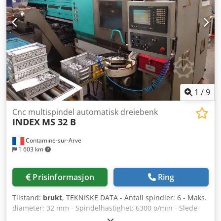
1
/
9
Cnc multispindel automatisk dreiebenk
INDEX
MS 32 B
Contamine-sur-Arve
1 603 km
Prisinformasjon
Ring
Tilstand:
brukt
, TEKNISKE DATA - Antall spindler: 6 - Maks.
diameter: 32 mm - Spindelhastighet: 6300 o/min - Slede-
enhet 1.1: Akser X og Z CNC-styrt - Slede-enhet 1.2: Akser X