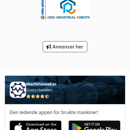
ved blåseanlegget Blåsemiddel (materiale og størrelse):
Trådkorn Mengde blåsemiddel (førstegangsfylling): ca.
1000 kg Arbeidsstykkets temperatur: maks. 80°C
Trommellengde: 900 mm Trommeldiameter: 800 mm Maks.
trommellast: 250 kg Maks. vekt for enkeltstykke: 5 kg
Kapasitet: 150 liter Maks. løftekapasitet mater: 480 kg
Lydtrykknivå uten lydisolering: ≤ 85 dB(A)
Annonser her
Machineseeker
Gratis i butikken
Den ledende appen for brukte maskiner!