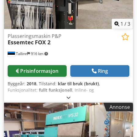
1
/
3
Plasseringsmaskin P&P
Essemtec
FOX 2
Tallinn
916 km
Prisinformasjon
Ring
Byggeår:
2018
, Tilstand:
klar til bruk (brukt)
,
Funksjonalitet:
fullt funksjonell
, Inline- og
doseringsforberedelse inkludert 6 CLM-matere Crodpfx
Aow Ewfzjgxjf I drift!
Annonse