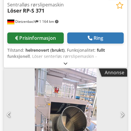
Sentralløs rørslipemaskin
Löser
RP-S 371
Dietzenbach
1 164 km
Prisinformasjon
Ring
Tilstand:
helrenovert (brukt)
, Funksjonalitet:
fullt
funksjonell
, Löser senterløs rørrslipemaskin -
båndslipemaskin - senterløs rørpoleringsmaskin -
rundslipemaskin Senterløs rørrslip-/poleringsmaskin for
Annonse
arbeidsstykker med en minimumslengde på 1100 mm.
Maskinen er produsert i 1988 og ble totaloverhalt i 2012. I
forbindelse med overhalingen ble maskinen bygget om for
polering og har etter dette kun polert ca. 10.000 deler.
Deretter har ikke maskinen vært i bruk. Under
totaloverhalingen ble motorene, lagrene og hele
styreskapet med frekvensomformere fullt ut fornyet.
Maskinen kan brukes både til våtsliping og polering. Et
avløpsvannbehandlingssystem inkludert pumper er ikke
installert per i dag. Dette kan vi ettermontere etter