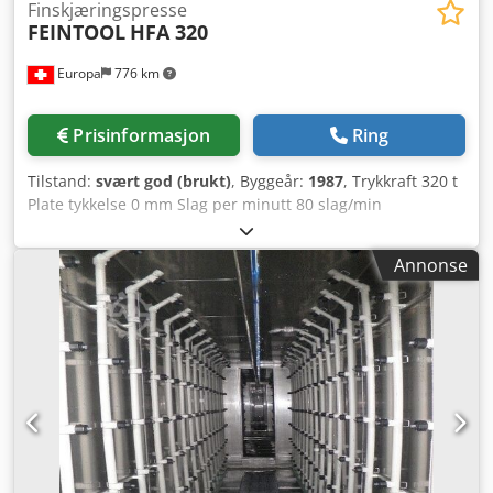
Finskjæringspresse
FEINTOOL
HFA 320
Europa
776 km
Prisinformasjon
Ring
Tilstand:
svært god (brukt)
, Byggeår:
1987
, Trykkraft 320 t
Plate tykkelse 0 mm Slag per minutt 80 slag/min
Cjdpfxovwgl Nj Agxsrf Total trykkraft 320 t Slaglengde 30 -
80 mm Bordmål nedre: 630 x 740 mm Bordmål øvre: 630 x
Annonse
630 mm Totalt effektbehov 60 kW Denne finstanspressen,
FEINTOOL HFA 320, ble komplett overhalt i 2019 og er i en
nesten ny tilstand med ny CE-merking. HOVEDSTEMPEL
Total kraft (nominell): 320 t Min. slaglengde: 30 mm
Slaglengde: 80 mm V-RING Nominell kraft: 160 t
Slaglengde: 30 mm MOTSTEMPEL Nominell kraft: 80 t
Slaglengde: 30 mm VERKTØYDIMENSJONER Nedre bord –
bredde: 630 mm Nedre bord – dybde: 740 mm Øvre bord –
bredde: 630 mm Øvre bord – dybde: 630 mm Maksimum
dagåpning: 320 mm ELEKTRISKE SPESIFIKASJONER Total