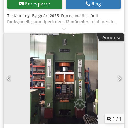
Forespørre
Ring
Tilstand:
ny
, Byggeår:
2025
, Funksjonalitet:
fullt
funksjonell
, garantiperioden:
12 måneder
, total bredde:
2 438 mm
, total høyde:
2 896 mm
, total lengde:
6 058 mm
,
totalvekt:
3 300 kg
, emnevekt (maks.):
5 000 kg
, filterareal:
Annonse
40 m²
, tankkapasitet:
200 l
, Utstyr:
belysning
, Vi tilbyr en
innovativ løsning! En High Cube-container av høy kvalitet
for både innendørs og utendørs bruk. Denne containeren
er laget av holdbart Corten-stål, som sikrer en levetid på
minst 30 år. Den er fullstendig forseglet, vindtett og
vanntett. Hva er inkludert? ✔ Premium 200 trykksandblåser
med manuell resirkulering av blåsemiddel, kompatibel
med alle vanlige gjenbrukbare blåsemidler. ✔ Integrert
filtreringssystem inne i containeren (inkludert
slagforavskiller, koblingselementer osv.). Cjdpfx Asuiwu
Hogxjrf ✔ Forhåndsinstallert elektrisk system og LED-
belysning – klar til umiddelbar bruk. Robust, sikker og klar
for mange bruksområder! Denne enheten er klar til bruk
umiddelbart og designet for ulike industrielle
1
/
1
bruksområder. Transport tilgjengelig Transport kan ordnes