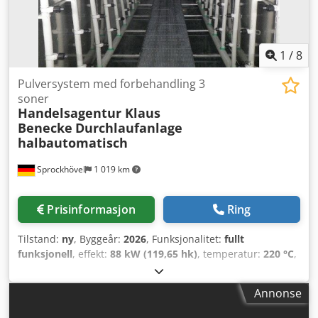
effektforbruk: 60 kW
1
/
8
Pulversystem med forbehandling 3
soner
Handelsagentur Klaus
Benecke
Durchlaufanlage
halbautomatisch
Sprockhövel
1 019 km
Prisinformasjon
Ring
Tilstand:
ny
, Byggeår:
2026
, Funksjonalitet:
fullt
funksjonell
, effekt:
88 kW (119,65 hk)
, temperatur:
220 °C
,
varmekapasitet:
30 kW (40,79 hk)
, arbeidsstykke høyde
(maks.):
1 500 mm
, arbeidsstykkets lengde (maks.):
500
Annonse
mm
, isolasjonmateriale:
Steinwolle
, isolasjonstykkelse:
150
mm
, arbeidsstykkebredde (maks.):
500 mm
,