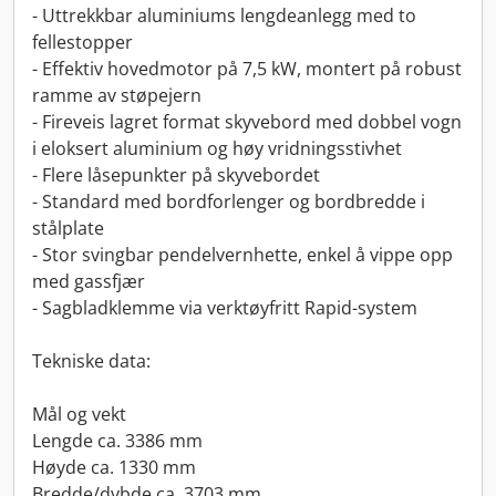
- Uttrekkbar aluminiums lengdeanlegg med to
fellestopper
- Effektiv hovedmotor på 7,5 kW, montert på robust
ramme av støpejern
- Fireveis lagret format skyvebord med dobbel vogn
i eloksert aluminium og høy vridningsstivhet
- Flere låsepunkter på skyvebordet
- Standard med bordforlenger og bordbredde i
stålplate
- Stor svingbar pendelvernhette, enkel å vippe opp
med gassfjær
- Sagbladklemme via verktøyfritt Rapid-system
Tekniske data:
Mål og vekt
Lengde ca. 3386 mm
Høyde ca. 1330 mm
Bredde/dybde ca. 3703 mm