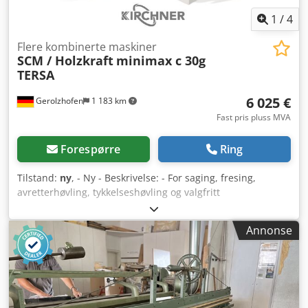
1
/
4
Flere kombinerte maskiner
SCM / Holzkraft
minimax c 30g
TERSA
6 025 €
Gerolzhofen
1 183 km
Fast pris pluss MVA
Forespørre
Ring
Tilstand:
ny
, - Ny - Beskrivelse: - For saging, fresing,
avretterhøvling, tykkelseshøvling og valgfritt
langhullsboring - Arbeidsbordene er laget av sterkt ribbet
grått støpejern og understellet av sveiset stål, som gir
Annonse
torsjonsstivhet og vibrasjonsfri drift - Unik i denne
ytelsesklassen: lettgående formatskyveslede i eloksert
aluminium med kulekontaktsystem - Vippbart sagblad fra
90° til 45° - Bordutlegg med graderskala og aluminium
anslagslinjal for gjæringskutt på plater og store
arbeidsstykker - Høvelaggregat med TERSA-