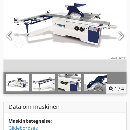
1
/
4
Data om maskinen
Maskinbetegnelse:
Glidebordsag