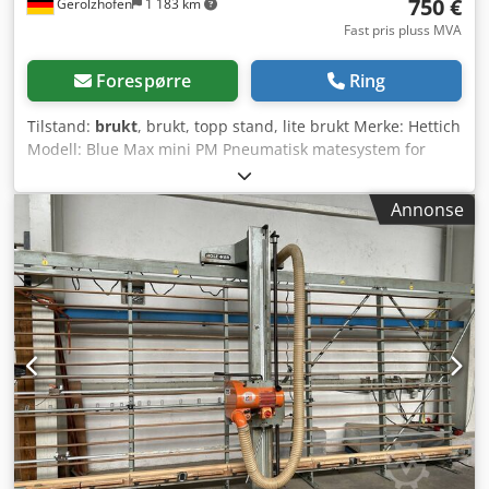
750 €
Gerolzhofen
1 183 km
Fast pris pluss MVA
Forespørre
Ring
Tilstand:
brukt
, brukt, topp stand, lite brukt Merke: Hettich
Modell: Blue Max mini PM Pneumatisk matesystem for
boring Lagersted: 97447 Gerolzhofen, fritt lastet, ikke
emballert Overleveres i den eksisterende tilstanden som
Annonse
besiktiget, uten garanti eller reklamasjonsrett Dsdpfx
Aovwf Dqsbzjck