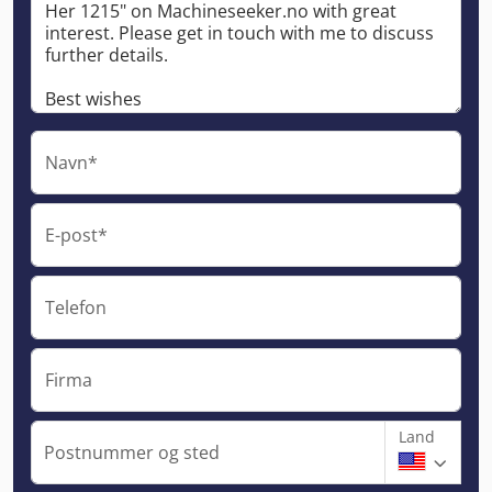
Navn*
E-post*
Telefon
Firma
Land
Postnummer og sted