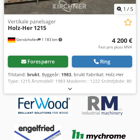
1
/
5
Vertikale panelsager
Holz-Her
1215
4 200 €
Gerolzhofen
1 183 km
Fast pris pluss MVA
Forespørre
Ring
Tilstand:
brukt
, Byggeår:
1983
, brukt Fabrikat: Holz-Her
Type: 1215 Årsmodell: 1983 Maskinnr.: 1222 Snittdybde: 80
mm Motor: 4 kW Snittlengde: ca. 5300 mm Snitthøyde: ca.
2000 mm Sagblad diameter: ca. 300 mm Frittstående
Lamellramme tilbaketrekkbar Avsugstilkobling D ca. 100
mm Plassbehov: ca. 6300 mm x 1100 mm x 2700 mm Vekt:
ca. 1000 kg Total tilkoblingseffekt ca. 3 kW Dsdovwfnpspfx
Abzsck Lagersted: 97447 Gerolzhofen, fri lastet, ikke
emballert Overleveres i nåværende tilstand som besiktiget
Uten garanti og reklamasjon