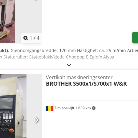
1
/
4
ukt)
, Gjennomgangsbredde: 170 mm Hastighet: ca. 25 m/min Arbeids
Støtteruller: Støtteblokk/kjede Chodpop E Eglofx Aiyoa
Vertikalt maskineringssenter
BROTHER
S500x1/S700x1 W&R
Timișoara
1 839 km