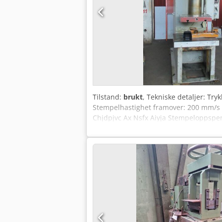
jobbliste (manuell påsetting, tilleggsuts
kodeutskrift eller -skanning for jobbin
(tilleggsutstyr). Svært godt egnet for
av aluminiumsstrukturer • Produksjon 
Ekn Deysa Modell: A550 Lengde: 6 m L
KVALITETSMASKINER PRODUSERT I AUS
Tilstand:
brukt
, Tekniske detaljer: T
Stempelhastighet framover: 200 mm/s 
Chjdpjvc Ax Nsfx Aiyja Stempeloppspe
gulv: 720 mm Total effektbehov: 17,0 kW