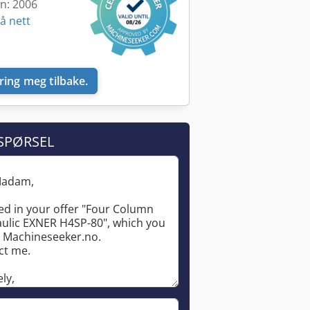
en: 2006
å nett
ring meg tilbake.
SPØRSEL