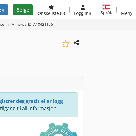
øk
Selge
Språk
Ønskeliste
(0)
Logg inn
Meny
sser
Annonse-ID: A18421166
istrer deg gratis eller logg
 tilgang til all informasjon.