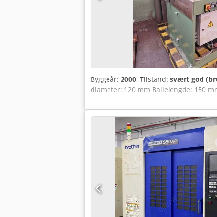
Byggeår:
2000
, Tilstand:
svært god (br
diameter: 120 mm Ballelengde: 150 mm 