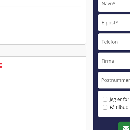
Navn*
E-post*
Telefon
Firma
Postnummer 
Jeg er fo
Få tilbud