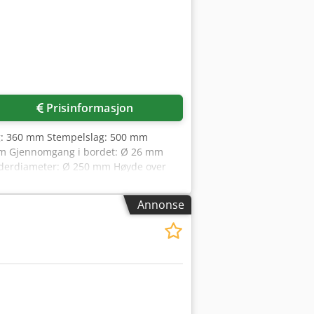
lleggsutstyr). • Strekkode- eller QR-
gjæringsvinkel opptil ±75°
 aluminiums­konstruksjoner • Produksjon
øbler • Aluminiumsutsalg Chodpfx Aisf
Be om flere bilder
tet: 20–40 kg Programvare: Optimiser
Prisinformasjon
ing: 360 mm Stempelslag: 500 mm
 mm Gjennomgang i bordet: Ø 26 mm
inderdiameter: Ø 250 mm Høyde over
,2 m
Annonse