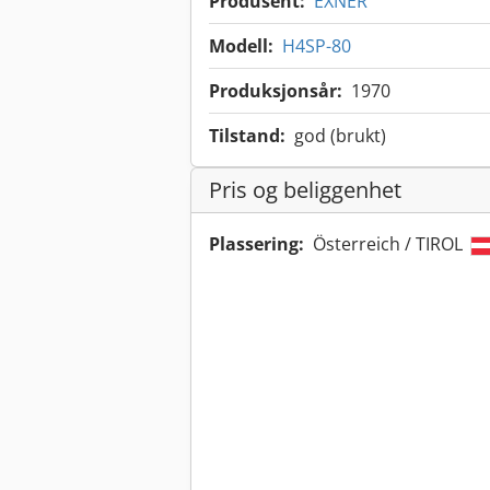
Produsent:
EXNER
Modell:
H4SP-80
Produksjonsår:
1970
Tilstand:
god (brukt)
Pris og beliggenhet
Plassering:
Österreich / TIROL