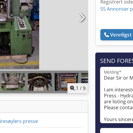
Registrert sid
55 Annonser p
Vennligst 
SEND FORE
Melding*
1
/
9
firesøylers presse