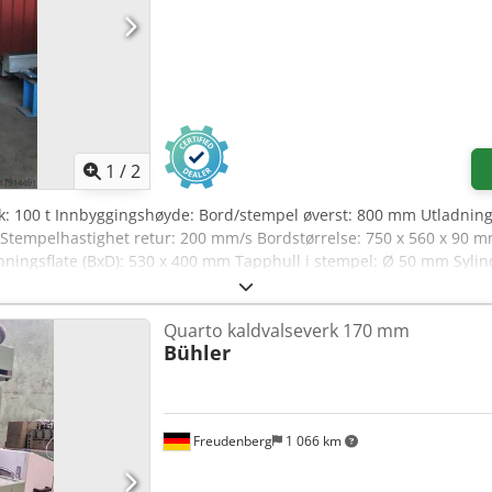
tyr). • Inline direkte-til-materialutskrift uten operatørinvolvering (ti
ntasting (tilleggsutstyr). • Automatisk servoposisjonering av sagens 
: • Produksjon av vinduer og dører • Produksjon av gjæringskappede
av komposittmaterialer • Produksjon av persienner, gardiner og m
ineærenhet: ProfiStop Alpha Materiallengde: 4680 mm Matingkapasi
TRALIA.
1
/
2
rykk: 100 t Innbyggingshøyde: Bord/stempel øverst: 800 mm Utladn
Stempelhastighet retur: 200 mm/s Bordstørrelse: 750 x 560 x 90
nningsflate (BxD): 530 x 400 mm Tapphull i stempel: Ø 50 mm Syl
 Maskinvekt ca.: 5,5 t Maskindimensjoner (LxBxH): ca. 1,8 x 1,2 x 3
Quarto kaldvalseverk 170 mm
Bühler
Freudenberg
1 066 km