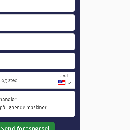
Land
og sted
rhandler
 på lignende maskiner
Send forespørsel