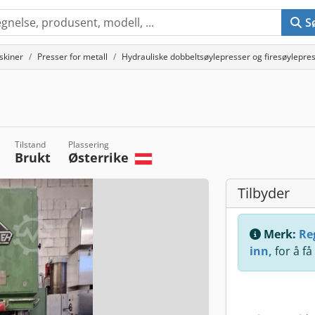
S
skiner
Presser for metall
Hydrauliske dobbeltsøylepresser og firesøylepre
Tilstand
Plassering
Brukt
Østerrike
Tilbyder
Merk:
Reg
inn,
for å få