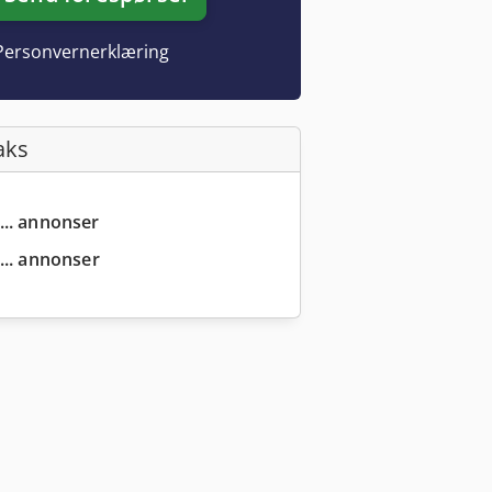
Personvernerklæring
aks
... annonser
... annonser