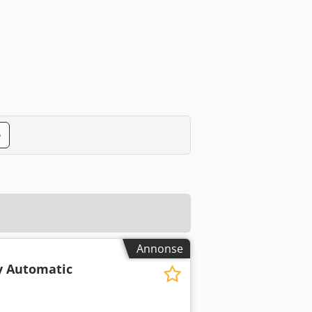
e
Annonse
y Automatic