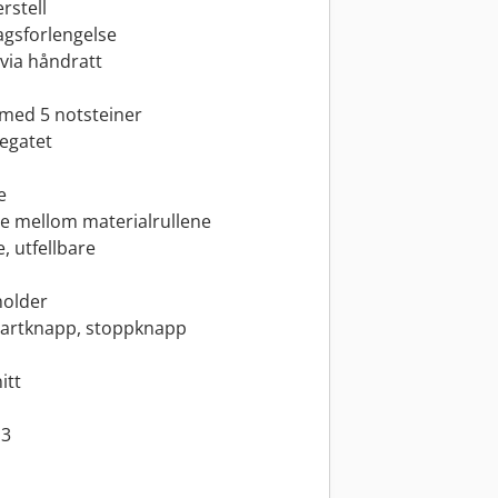
rstell
lagsforlengelse
 via håndratt
med 5 notsteiner
regatet
e
e mellom materialrullene
, utfellbare
holder
startknapp, stoppknapp
itt
13