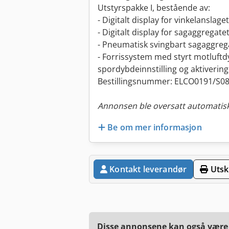
Utstyrspakke I, bestående av:
- Digitalt display for vinkelanslaget
- Digitalt display for sagaggrega
- Pneumatisk svingbart sagaggreg
- Forrissystem med styrt motluftdy
spordybdeinnstilling og aktiverin
Bestillingsnummer: ELCO0191/S0
Annonsen ble oversatt automatisk
Be om mer informasjon
Kontakt leverandør
Utskr
Disse annonsene kan også være a