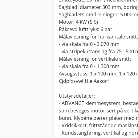
Sagblad: diameter 303 mm, borin
Sagbladets omdreininger: 5.000 o
Motor: 4 kW (S 6)
Påkrevd lufttrykk: 6 bar
Målavlesning for horisontale snitt:
- via skala fra 0 - 2.070 mm
- via stripekuttanslag fra 75 - 500
Målavlesning for vertikale snitt:
- via skala fra 0 - 1.300 mm
Avsugsstuss: 1 x 100 mm, 1 x 120
Cjdpfxsvwf Hle Aaxorf
Utstyrsdetaljer:
- ADVANCE klemmesystem, beståe
som beveges motorisert på vertikal
bunn. Klypene bærer plater med 
- Vridsikkert, frittstående maskins
- Rundstangføring, vertikal og hor