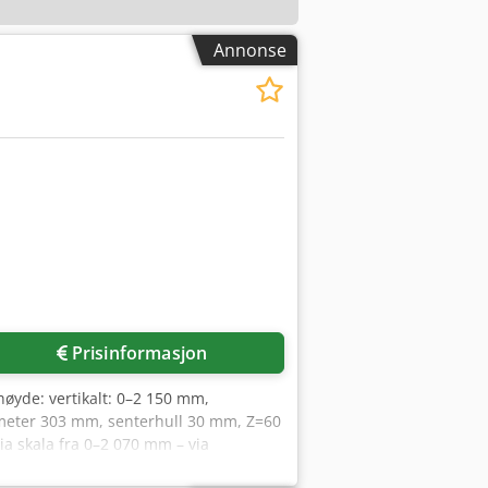
Annonse
Prisinformasjon
høyde: vertikalt: 0–2 150 mm,
meter 303 mm, senterhull 30 mm, Z=60
ia skala fra 0–2 070 mm – via
sser: 1 x 100 mm, 1 x 120 mm