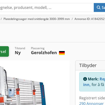
S
Platedelingssager med snittlengde 3000–3999 mm
Annonse-ID: A1842052
Tilstand
Plassering
rsel
Ny
Gerolzhofen
Tilbyder
Merk:
Reg
inn,
for å få
Registrert sid
290 Annonser 