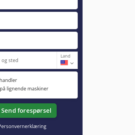
Land
og sted
rhandler
 på lignende maskiner
Send forespørsel
Personvernerklæring