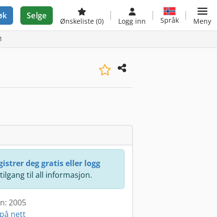
øk
Selge
Språk
Ønskeliste
(0)
Logg inn
Meny
1
istrer deg gratis eller logg
 tilgang til all informasjon.
en: 2005
på nett