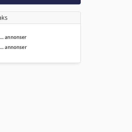
aks
... annonser
... annonser