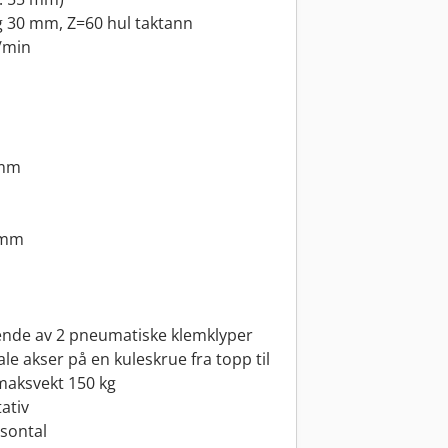
g 30 mm, Z=60 hul taktann
/min
 mm
 mm
nde av 2 pneumatiske klemklyper
e akser på en kuleskrue fra topp til
maksvekt 150 kg
tativ
isontal