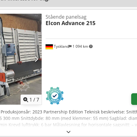
Stående panelsag
Elcon
Advance 215
Tyskland
1 094 km
1
/
7
 Produksjonsår: 2023 Partnership Edition Teknisk beskrivelse: Snitt
: 5 300 mm Snittdybde: 80 mm (med klemmer: 55 mm) Sagblad: dia
in Krevd lufttrykk: 6 bar Målavlesning for horisontale sagsnitt: – v
esning for vertikale sagsnitt: – via skala fra 0–1 300 mm Avsugstu