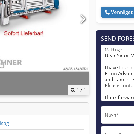
Vennligst 
SEND FORE
Melding*
1
/
1
Navn*
lsag