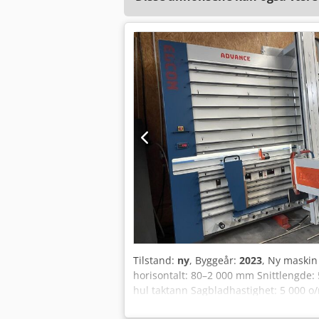
Tilstand:
ny
, Byggeår:
2023
, Ny maskin
horisontalt: 80–2 000 mm Snittlengde
hul taktann Sagbladhastighet: 5 000 o/m
stripsnitt-anlegg fra 75–500 mm Målavl