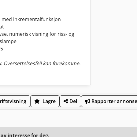
tet med inkrementalfunksjon
at
se, numerisk visning for riss- og
gslampe
85
. Oversettelsesfeil kan forekomme.
iftsvisning
Lagre
Del
Rapporter annons
v interesse for deg.