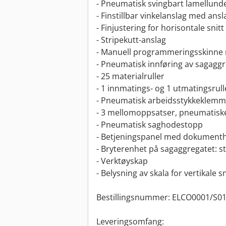
- Pneumatisk svingbart lamellunde
- Finstillbar vinkelanslag med ans
- Finjustering for horisontale snitt
- Stripekutt-anslag
- Manuell programmeringsskinne 
- Pneumatisk innføring av sagagg
- 25 materialruller
- 1 innmatings- og 1 utmatingsrull
- Pneumatisk arbeidsstykkeklemm
- 3 mellomoppsatser, pneumatiske
- Pneumatisk saghodestopp
- Betjeningspanel med dokument
- Bryterenhet på sagaggregatet: 
- Verktøyskap
- Belysning av skala for vertikale sn
Bestillingsnummer: ELCO0001/S0
Leveringsomfang: