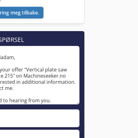
ring meg tilbake.
SPØRSEL
Be om flere bilder