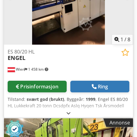
1
/
8
ES 80/20 HL
ENGEL
Wien
1 458 km
Prisinformasjon
Ring
Tilstand:
svært god (brukt)
, Byggeår:
1999
, Engel ES 80/20
HL Lukkekraft 20 tonn Dcsdpfx Aslq Hyqen Tsk Årsmodell
1999 Skrue 22 mm Slagvolum 38 cm³ Forstørret
oppspenningsplate 550x430
Annonse