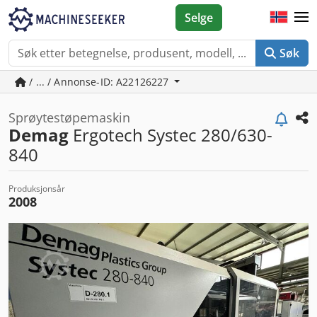
Selge
Søk
/ ... / Annonse-ID: A22126227
Sprøytestøpemaskin
Demag
Ergotech Systec 280/630-
840
Produksjonsår
2008