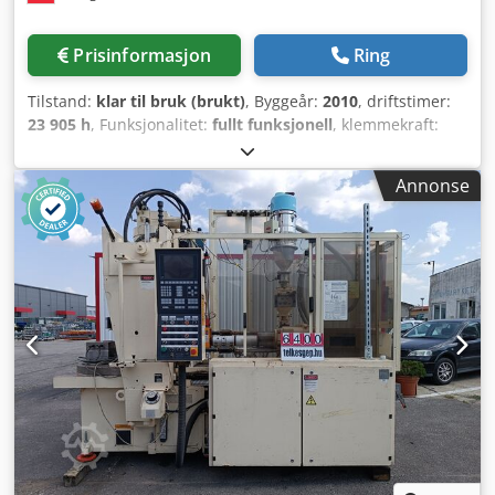
Prisinformasjon
Ring
Tilstand:
klar til bruk (brukt)
, Byggeår:
2010
, driftstimer:
23 905 h
, Funksjonalitet:
fullt funksjonell
, klemmekraft:
600 kN
, skruediameter:
35 mm
, slagvolum:
135 cm³
,
innsprøytningstrykk:
2 221 stang
, åpningsslag:
335 mm
,
Annonse
total lengde:
2 420 mm
, total bredde:
1 700 mm
, total
høyde:
3 100 mm
, totalvekt:
6 700 kg
, Utstyr:
dokumentasjon / manual
, Selger velholdt
sprøytestøpemaskin ENGEL INSERT 200V/60 med kun 23
905 driftstimer. Maskinen har utelukkende vært brukt til
prøvestøping. Besiktigelse under strøm er mulig når som
helst! Tekniske data i henhold til bilder! Maskinen er
umiddelbart tilgjengelig! Djdpoy Iwlajfx An Teck