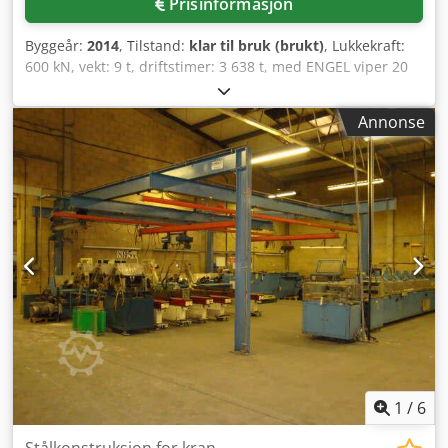
Prisinformasjon
Byggeår:
2014
, Tilstand:
klar til bruk (brukt)
, Lukkekraft:
600 kN, vekt: 9 t, driftstimer: 3 638 t, med ENGEL viper 20
håndteringsrobot. Dcedpfx Ash Nypfjn Tek
Annonse
1
/
6
Stålkonstruksjon for kran