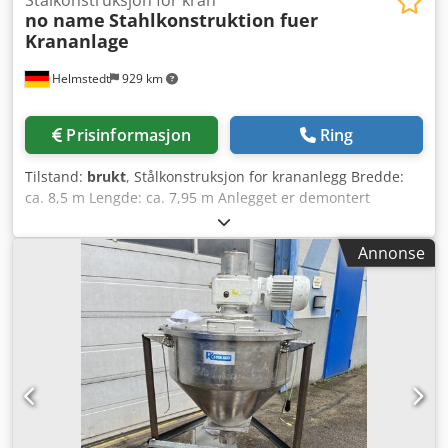
no name
Stahlkonstruktion fuer
Krananlage
Helmstedt
929 km
Prisinformasjon
Ring
Tilstand:
brukt
, Stålkonstruksjon for krananlegg Bredde:
ca. 8,5 m Lengde: ca. 7,95 m Anlegget er demontert
Anlegget selges «som det er» Besiktigelse: Du er hjertelig
velkommen til å besiktige artikkelen. Ta kontakt med oss og
Annonse
avtal en time så snart som mulig. Dsdobruzgjpfx An Tjck
Merk: ingen garanti, ingen returrett, ingen mulighet for
tilbakelevering.