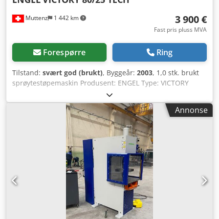
3 900 €
Muttenz
1 442 km
Fast pris pluss MVA
Forespørre
Ring
Tilstand:
svært god (brukt)
, Byggeår:
2003
, 1,0 stk. brukt
sprøytestøpemaskin Produsent: ENGEL Type: VICTORY
80/25 TECH Årsmodell: 2003 Lukkekraft: 25 tonn
Søyleavstand: søylefri Dodpfx Anexgi Ete Tsck Skrue
Annonse
diameter: 22 mm Maks. slagvolum: 36 ccm³ Vekt pr. støpte
del: 34 g/PS Styring: CC100 Utstyr: - 1 x kjernetrekker -
Utblåsingsventil