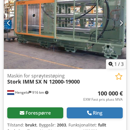
kW, turtall 5,6 o/min Tilstand: Brukt Pris: På forespørsel
1
/
3
Maskin for sprøytestøping
Stork IMM
SX N 12000-19000
100 000 €
Hengelo
916 km
EXW Fast pris pluss MVA
Forespørre
Ring
Tilstand:
brukt
, Byggeår:
2003
, Funksjonalitet:
fullt