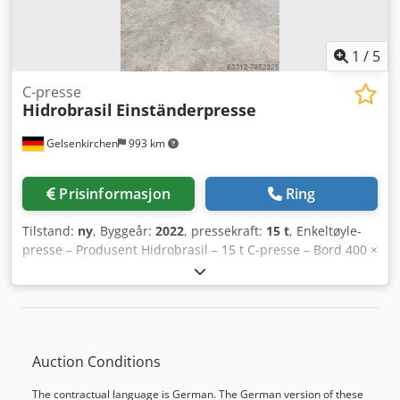
1
/
5
C-presse
Hidrobrasil
Einständerpresse
Gelsenkirchen
993 km
Prisinformasjon
Ring
Tilstand:
ny
, Byggeår:
2022
, pressekraft:
15 t
, Enkeltøyle-
presse – Produsent Hidrobrasil – 15 t C-presse – Bord 400 ×
400 mm Til salgs står en hydraulisk enkeltøylepresse (C-
ramme) fra produsenten Hidrobrasil med en pressekraft
på opptil 15 t. Maskinen er beregnet for kontinuerlig
skiftarbeid og egner seg ideelt til montasje-,
innpressearbeider og lette formingoperasjoner i verksted
Auction Conditions
og produksjon. ===== Tekniske spesifikasjoner &
informasjon: Hydraulisk enkeltøylepresse – 15 t ====
The contractual language is German. The German version of these
Generelle opplysninger - Produsent: Hidrobrasil - Modell: