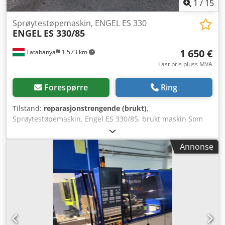
1
/
15
Sprøytestøpemaskin, ENGEL ES 330
ENGEL
ES 330/85
1 650 €
Tatabánya
1 573 km
Fast pris pluss MVA
Forespørre
Ring
Tilstand:
reparasjonstrengende (brukt)
,
Sprøytestøpemaskin, Engel ES 330/85, brukt maskin Som
vist på bildene er maskinens funksjonelle tilstand usikker.
Dodpjukn S Hjfx An Tjck Ytre mål: 3100 x 1950 x 2600 mm
Annonse
Vekt: 5500 kg Produsent: Engel Type: ES 330/85
Produksjonsår: 1997 Elektriske data: 380V, 60 A
Kontrollerkort: Keba PS 244; Keba DO 321; Keba DO 321;
Keba DO 321; Keba DI 325; Keba DI 325; Keba DI 325; Keba
TT 081; Keba AR 181; Keba PD 242; Keba CU 211