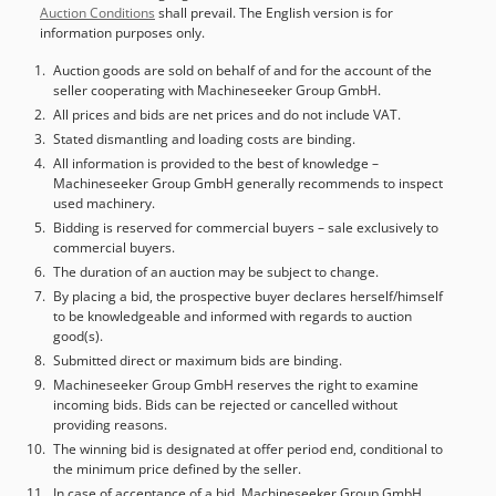
Auction Conditions
shall prevail. The English version is for
Enkeltøylepresse / C-presse - Utførelse: C-rammepresse /
information purposes only.
enkeltøylepresse - Pressekraft: maks. 15 t (150 kN) -
Trykkområde: 5 – 17 t justerbart - Maskinvekt: ca. 1,1 t -
Auction goods are sold on behalf of and for the account of the
seller cooperating with Machineseeker Group GmbH.
Mål (L × B × H): ca. 1.150 × 800 × 1.900 mm - Bordhøyde:
850 mm - Betjeningssider: 1 ==== Arbeidsområde - Maks.
All prices and bids are net prices and do not include VAT.
åpningsvidde: 400 mm - Slaglengde: 350 mm ==== Bord &
Stated dismantling and loading costs are binding.
stempel - Bordplate: 400 × 400 mm - Stempelplate: 200 ×
All information is provided to the best of knowledge –
Machineseeker Group GmbH generally recommends to inspect
200 mm - Utførelse: med T-spor og sentral
used machinery.
sylinderspenning ==== Hastigheter - Fremmating: 10 mm/s
Bidding is reserved for commercial buyers – sale exclusively to
- Tilbakeslag: opptil 25 mm/s - Pressehastighet: 0 – 10
commercial buyers.
mm/s ==== Hydraulikk - Antall sylindere: 1 - Maks.
The duration of an auction may be subject to change.
arbeidstrykk: 290 bar - Trykkpresisjon: ± 5 bar
By placing a bid, the prospective buyer declares herself/himself
Dedpsitylgofx An Teck - Pumpe: Tannhjulspumpe, ca. 9
to be knowledgeable and informed with regards to auction
l/min - Oljevolum: ca. 80 l (HLP 46) - Oljetemperatur: maks.
good(s).
55 °C - Omgivelsestemperatur: maks. 40 °C ==== Drivverk &
Submitted direct or maximum bids are binding.
elektrisk anlegg - Motoreffekt: 3 kW - Total tilkoblingseffekt:
Machineseeker Group GmbH reserves the right to examine
ca. 5 kW - Hovedstrømforsyning: 400 V AC - Styrespenning:
incoming bids. Bids can be rejected or cancelled without
24 V DC - Frekvens: 50 Hz ==== Utstyr & betjening -
providing reasons.
Trykkjustering via dreieknapp - Manuell spakbetjening
The winning bid is designated at offer period end, conditional to
med to hastigheter - Oljetemperaturindikator -
the minimum price defined by the seller.
Tilstømningskabel til styreskap: 3.000 mm kabel med 16 A
In case of acceptance of a bid, Machineseeker Group GmbH