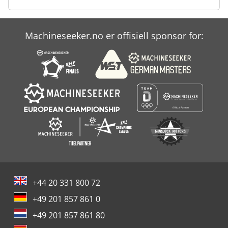
presseautomatisering. Vi leverer skreddersydde
hydrauliske presser til overraskende gunstige priser. For
hydraulikken benytter vi fortrinnsvis komponenter fra
Machineseeker.no er offisiell sponsor for:
ledende europeiske produsenter.
+44 20 331 800 72
+49 201 857 861 0
+49 201 857 861 80