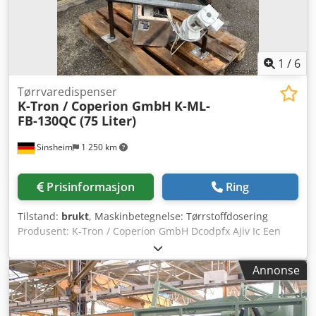
1
/
6
Tørrvaredispenser
K-Tron / Coperion GmbH
K-ML-
FB-130QC (75 Liter)
Sinsheim
1 250 km
Prisinformasjon
Ring
Tilstand:
brukt
, Maskinbetegnelse: Tørrstoffdosering
Produsent: K-Tron / Coperion GmbH Dcodpfx Ajiv Ic Een
Tok Modell: K-ML-FB-130QC Produksjonsår: Ukjent Turtall:
Mikserens turtall: 5,6 o/min Kapasitet: 75 liter Drivmotor:
Annonse
0,25 kW – mikserdrift 0,25 kW Mål: Lengde 800 mm x
Bredde 700 mm x Høyde 1200 mm Egenvekt: 100 kg
Teknisk dokumentasjon: Nei Kommentar: Mikserdrift 0,25