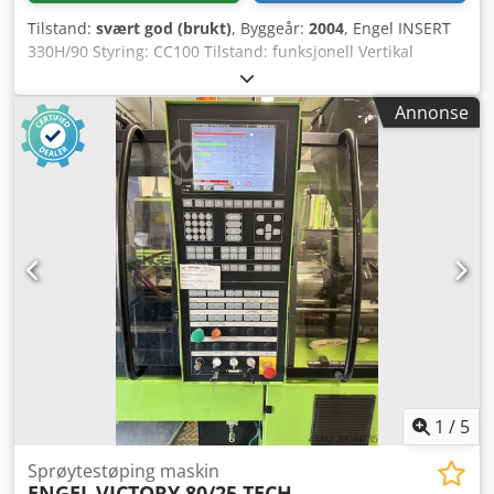
Tilstand:
svært god (brukt)
, Byggeår:
2004
, Engel INSERT
330H/90 Styring: CC100 Tilstand: funksjonell Vertikal
maskin med horisontal sprøyting Dreieborddiameter: 1100
mm Lukkekraft: 90 tonn Maks. åpning: 570 mm Min.
Annonse
åpning: 270 mm Plate-størrelse: 590x340 mm Skrue: 40
mm Skrue-lengde: 160 mm Injeksjonsvolum: 201 cm³
Dedpfx Ansu Dbkdo Tsck Injeksjonstrykk: 1230 bar Motor:
15 kW Vekt: 5600 kg Høyde: 2800 mm
1
/
5
Sprøytestøping maskin
ENGEL
VICTORY 80/25 TECH