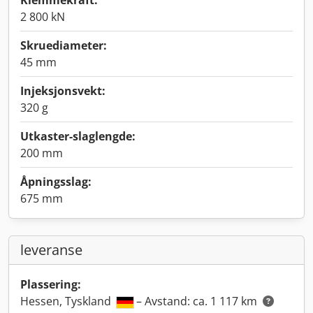
Klemmekraft:
2 800 kN
Skruediameter:
45 mm
Injeksjonsvekt:
320 g
Utkaster-slaglengde:
200 mm
Åpningsslag:
675 mm
leveranse
Plassering:
Hessen, Tyskland
– Avstand: ca. 1 117 km