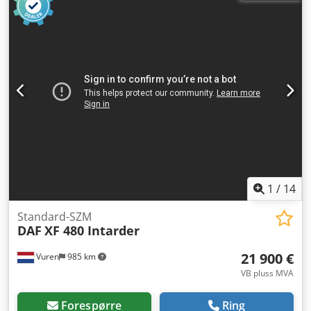
høyde:
3 800 mm
, lasteromslengde:
7 450 mm
,
lasteplassbredde:
2 450 mm
, lasteromshøyde:
2 600 mm
,
Byggeår:
2010
, Utstyr:
ABS, aircondition, bakløfter,
parkeringsvarmer, partikkelfilter
,
1
/
14
Standard-SZM
DAF
XF 480 Intarder
21 900 €
Vuren
985 km
VB pluss MVA
Forespørre
Ring