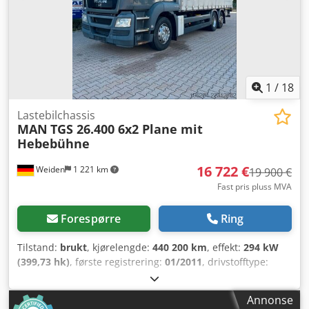
1
/
18
Lastebilchassis
MAN
TGS 26.400 6x2 Plane mit
Hebebühne
16 722 €
Weiden
1 221 km
19 900 €
Fast pris pluss MVA
Forespørre
Ring
Tilstand:
brukt
, kjørelengde:
440 200 km
, effekt:
294 kW
(399,73 hk)
, første registrering:
01/2011
, drivstofftype:
diesel
, totalvekt:
26 000 kg
, akselkonfigurasjon:
3 aksler
,
farge:
grå
, girtype:
automatisk
, utslippsklasse:
Euro 5
,
Annonse
total lengde:
9 700 mm
, total bredde:
2 300 mm
, total