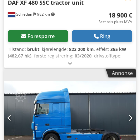
DAF
XF 480 SSC tractor unit
18 900 €
Schiedam
982 km
Fast pris pluss MVA
Forespørre
Ring
Tilstand:
brukt
, kjørelengde:
823 200 km
, effekt:
355 kW
(482,67 hk)
, første registrering:
03/2020
, drivstofftype:
diesel
, dekkstørrelse:
385/55 R 22.5
, akselkonfigurasjon:
4x2
, drivstoff:
diesel
, førerhus:
sovehytte
, utslippsklasse:
Annonse
Euro 6
, fjæring:
stål-luft
, total lengde:
6 120 mm
, total
bredde:
2 550 mm
, Byggeår:
2020
, Utstyr:
ABS, AdBlue,
aircondition, cruise control, elektrisk vindusregulering,
kjøleskap, parkeringsklimaanlegg, parkeringsvarmer,
sekundært drivstofftank, sentral låsing, spoiler
,