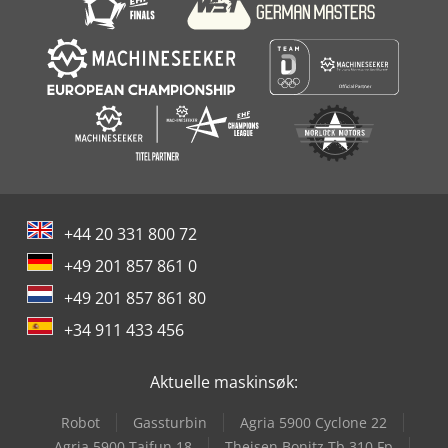
+44 20 331 800 72
+49 201 857 861 0
+49 201 857 861 80
+34 911 433 456
Aktuelle maskinsøk:
Robot
Gassturbin
Agria 5900 Cyclone 22
Agria 5900 Taifun 18
Theisen Bonitz Tb 310 Fp