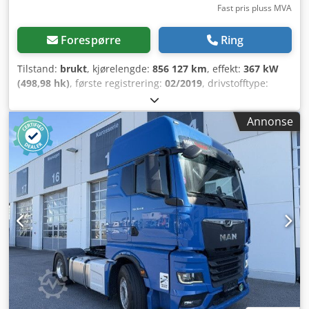
Fast pris pluss MVA
Forespørre
Ring
Tilstand:
brukt
, kjørelengde:
856 127 km
, effekt:
367 kW
(498,98 hk)
, første registrering:
02/2019
, drivstofftype:
diesel
, totalvekt:
18 000 kg
, akselkonfigurasjon:
2 aksler
,
bremser:
retarder
, farge:
hvit
, girtype:
automatisk
,
Annonse
utslippsklasse:
Euro 6
, Utstyr:
ABS, aircondition
,