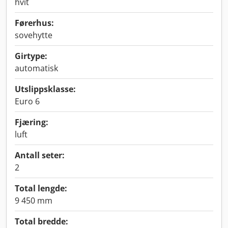
hvit
Førerhus:
sovehytte
Girtype:
automatisk
Utslippsklasse:
Euro 6
Fjæring:
luft
Antall seter:
2
Total lengde:
9 450 mm
Total bredde: