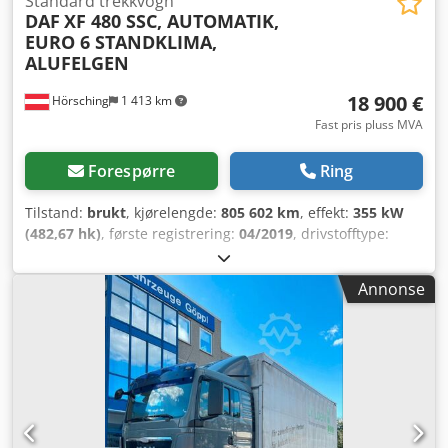
Standard trekkvogn
DAF
XF 480 SSC, AUTOMATIK,
EURO 6 STANDKLIMA,
ALUFELGEN
18 900 €
Hörsching
1 413 km
Fast pris pluss MVA
Forespørre
Ring
Tilstand:
brukt
, kjørelengde:
805 602 km
, effekt:
355 kW
(482,67 hk)
, første registrering:
04/2019
, drivstofftype:
diesel
, egenvekt:
8 326 kg
, totalvekt:
18 000 kg
,
akselkonfigurasjon:
2 aksler
, akselavstand:
3 800 mm
,
Annonse
bremser:
intarder
, førerhus:
sovehytte
, girtype:
automatisk
, utslippsklasse:
Euro 6
, fjæring:
stål-luft
,
antall senger:
2
, antall seter:
2
, Utstyr:
ABS, aircondition,
cruise control, differensialsperre, ekstra frontlykter,
kjørecomputer, lastebilregistrering, navigasjonssystem,
parkeringsvarmer, sentral låsing, spoiler, trykkluftbrems
,