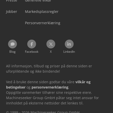
Presse
Generelle vilkår
Jobber
Markedsplassregler
Personvernerklæring
Blog
Facebook
X
LinkedIn
All informasjon, tilbud og priser på denne siden er
uforpliktende og ikke bindende!
Ved å bruke denne siden godtar du våre
vilkår og
betingelser
og
personvernerklæring
.
Oppgitte varemerker tilhører sine respektive eiere.
Machineseeker Group GmbH påtar seg intet ansvar for
innholdet på eksterne nettsider det lenkes til.
© 1999 - 2026 Machineseeker Group GmbH