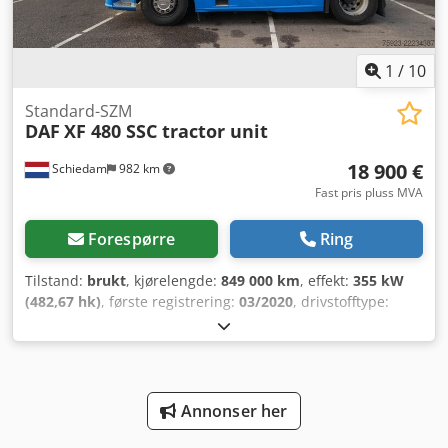
1
/
10
Standard-SZM
DAF
XF 480 SSC tractor unit
18 900 €
Schiedam
982 km
Fast pris pluss MVA
Forespørre
Ring
Tilstand:
brukt
, kjørelengde:
849 000 km
, effekt:
355 kW
(482,67 hk)
, første registrering:
03/2020
, drivstofftype:
diesel
, dekkstørrelse:
385/55 R 22.5
, akselkonfigurasjon:
4x2
, akselavstand:
3 800 mm
, drivstoff:
diesel
, førerhus:
sovehytte
, girtype:
automatisk
, utslippsklasse:
Euro 6
,
fjæring:
stål-luft
, total lengde:
6 150 mm
, total bredde:
2 550 mm
, Byggeår:
2020
, Utstyr:
ABS, AdBlue,
Annonser her
aircondition, cruise control, elektrisk vindusregulering,