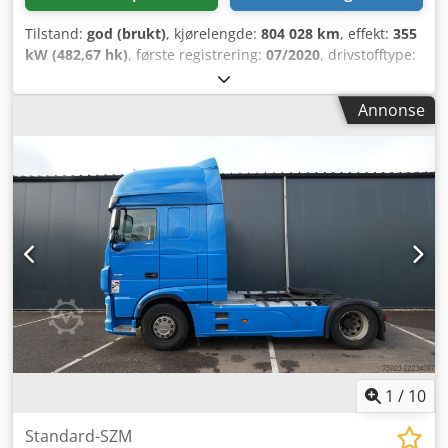
Tilstand:
god (brukt)
, kjørelengde:
804 028 km
, effekt:
355
kW (482,67 hk)
, første registrering:
07/2020
, drivstofftype:
diesel
, dekkstørrelse:
315/70R22,5
, akselkonfigurasjon:
4x2
,
akselavstand:
3 800 mm
, drivstoff:
diesel
, bremser:
Annonse
retarder
, farge:
hvit
, førerhus:
sovehytte
, girtype:
automatisk
, antall gir:
12
, utslippsklasse:
Euro 6
, fjæring:
stål-luft
, total lengde:
6 250 mm
, total bredde:
2 550 mm
,
total høyde:
3 910 mm
, Byggeår:
2020
, Utstyr:
ABS,
Bluetooth, aircondition, antispinnsystem, cruise control,
elektrisk justerbart speil, elektrisk vindusregulering,
parkeringsvarmer, retarder, sentral låsing, setevarmer
,
1
/
10
Standard-SZM