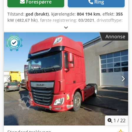
Forespørre
Ring
Tilstand:
god (brukt)
, kjørelengde:
804 194 km
, effekt:
355
kW (482,67 hk)
, første registrering:
03/2021
, drivstofftype:
diesel
, dekkstørrelse:
315/70R22,5
, akselkonfigurasjon:
4x2
,
akselavstand:
3 800 mm
, drivstoff:
diesel
, bremser:
Annonse
retarder
, farge:
blå
, førerhus:
sovehytte
, girtype:
automatisk
, antall gir:
12
, utslippsklasse:
Euro 6
, fjæring:
stål-luft
, total lengde:
6 200 mm
, total bredde:
2 550 mm
,
total høyde:
3 970 mm
, Byggeår:
2021
, Utstyr:
ABS,
Bluetooth, aircondition, antispinnsystem, cruise control,
elektrisk justerbart speil, elektrisk vindusregulering,
parkeringsvarmer, retarder, sentral låsing, setevarmer
,
1
/
22