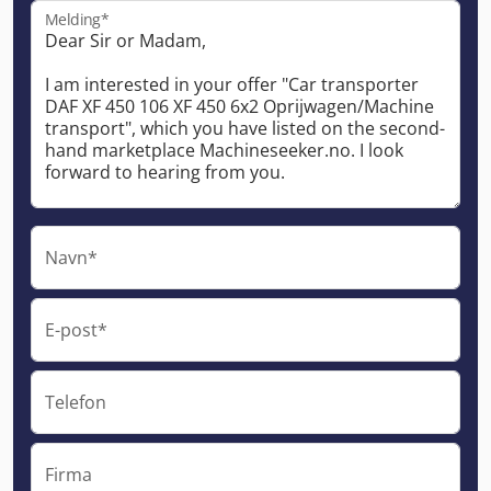
Melding*
Navn*
E-post*
Telefon
Firma