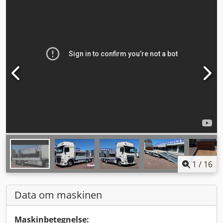
1
/
16
Data om maskinen
Maskinbetegnelse: