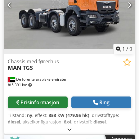
1
/
9
Chassis med førerhus
MAN
TGS
De forente arabiske emirater
5 391 km
Prisinformasjon
Ring
Tilstand:
ny
, effekt:
353 kW (479,95 hk)
, drivstofftype:
diesel
, akselkonfigurasjon:
8x4
, drivstoff:
diesel
,
drivstofftank kapasitet:
400 l
, farge:
oransje
, utslippsklasse:
Euro 5
, total lengde:
9 400 mm
, total bredde:
2 470 mm
,