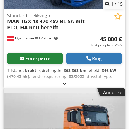
1
/
15
Standard trekkvogn
MAN
TGX 18.470 4x2 BL SA mit
PTO, HA neu bereift
45 000 €
Oyenhausen
1 478 km
Fast pris pluss MVA
Forespørre
Ring
Tilstand:
brukt
, kjørelengde:
363 363 km
, effekt:
346 kW
(470,43 hk)
, første registrering:
03/2022
, drivstofftype:
diesel
, totalvekt:
18 000 kg
, akselkonfigurasjon:
4x2
,
akselavstand:
3 600 mm
, farge:
blå
, førerhus:
annen
,
Annonse
girtype:
halvautomatisk
, utslippsklasse:
Euro 6
, fjæring:
stål-luft
, antall seter:
2
, Utstyr:
ABS, aircondition,
antispinnsystem, cruise control, differensialsperre,
hydraulikk, kjørecomputer, lavt støynivå,
parkeringsvarmer
,