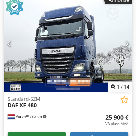
Annonse
total høyde:
3 150 mm
, Byggeår:
2023
, Utstyr:
aircondition,
cruise control, sentral låsing
,
1
/
14
Standard-SZM
DAF
XF 480
25 900 €
Vuren
985 km
VB pluss MVA