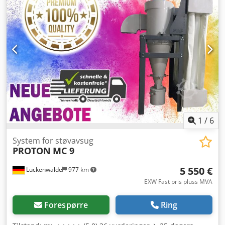
originalemballasjen.
1
/
6
System for støvavsug
PROTON
MC 9
5 550 €
Luckenwalde
977 km
EXW Fast pris pluss MVA
Forespørre
Ring