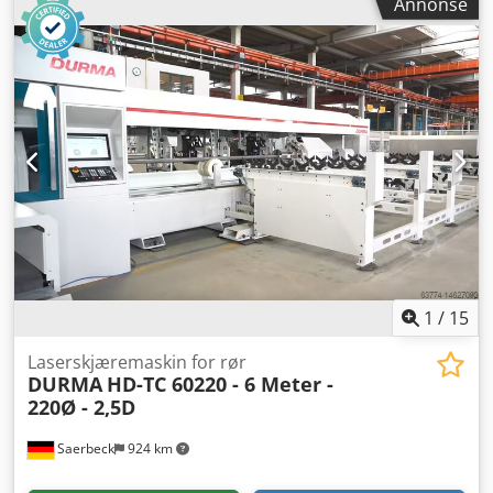
Annonse
arbeidsstykkets lengde (maks.):
6 500 mm
, Utstyr:
førerhus
, Pulverlakkeringanlegg med arbeidsstykke-
dimensjoner: lengde 6500 mm, bredde 1500 mm, høyde
2200 mm. Dsdpfsvdlfzex Akteck
1
/
15
Laserskjæremaskin for rør
DURMA
HD-TC 60220 - 6 Meter -
220Ø - 2,5D
Saerbeck
924 km