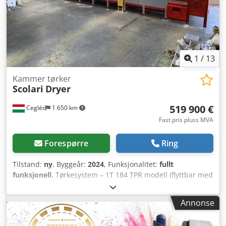
1
/
13
Kammer tørker
Scolari
Dryer
519 900 €
Cegléd
1 650 km
Fast pris pluss MVA
Forespørre
Ring
Tilstand:
ny
, Byggeår:
2024
, Funksjonalitet:
fullt
funksjonell
, Tørkesystem – 1T 184 TPR modell (flyttbar med
transportbånd) Djdpfx Akoua D U Ijtjck Vi tilbyr et
høykvalitets tørkesystem, ideelt for tørking av treflis,
Annonse
avlinger, resirkulerbart avfall og råvarer til
næringsmiddelindustrien. Tørkesystemet er helt nytt, i