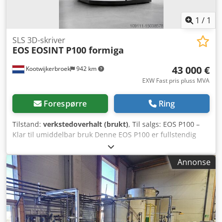
1
/
1
SLS 3D-skriver
EOS
EOSINT P100 formiga
43 000 €
Kootwijkerbroek
942 km
EXW Fast pris pluss MVA
Forespørre
Ring
Tilstand:
verkstedoverhalt (brukt)
, Til salgs: EOS P100 –
Klar til umiddelbar bruk Denne EOS P100 er fullstendig
inspisert og overhalt, og er klar for umiddelbar bruk i din
produksjonslinje. Inkludert i leveransen: • 2
Annonse
byggeplattformer • Sett med hoppers Spesifikasjoner: •
Teknologi: SLS (Selective Laser Sintering) • Materialklasse:
Polymerer • Kompatible materialer: PA2200, PA3200,
PA2201, Inframotion PA12, TPU og flere. • Byggevolum: 200
x 250 x 330 mm Dodpfx Aerm Tdwektsck • Lasertype:
Synrad 48-3, 30W CO2-laser • Minimum veggtykkelse: 0,4