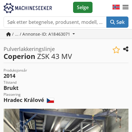
Selge
Søk
/ ... / Annonse-ID: A18463071
Pulverlakkeringslinje
Coperion
ZSK 43 MV
Produksjonsår
2014
Tilstand
Brukt
Plassering
Hradec Králové