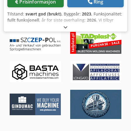
Prisinformasjon
Ring
Tilstand:
svært god (brukt)
, Byggeår:
2023
, Funksjonalitet:
fullt funksjonell
, år for siste overhaling:
2026
, Vi tilbyr
denne svært godt vedlikeholdte TRUMPF TruLaser Weld
1000 lasersveisemaskinen, årsmodell 2023, med få
driftstimer. Maskinen har blitt årlig vedlikeholdt av
Trumpf. Sist service ble utført i april 2026. Maskinen står
under strøm og er fullt utstyrt med to roterende akser.
Programmering utføres direkte på maskinen uten ekstra
programvare. Det produseres fortsatt på maskinen per i
dag. Levering er mulig fra august 2026. Produsent:
TRUMPF Djdpfx Ajy I Ak Uoktock Modell: TruLaser Weld
1000 Årsmodell: 2023 Ta gjerne kontakt med oss på
melding eller telefon dersom du har spørsmål eller ønsker
mer informasjon.