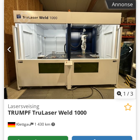
på forespørsel. Reservedeler som: malskiver, siktere,
Annonse
slagforinger, komplette lagre (nye, brukte eller overhalte),
kvernhjul med hardmetallplate, luftlederhjul eller
kvernspisser. Vi har over 25 års erfaring med slitesterke,
høy-kvalitets reservedeler! Dsdpogn Edljfx Akteck
1
/
3
Lasersveising
TRUMPF
TruLaser Weld 1000
Klettgau
1 430 km