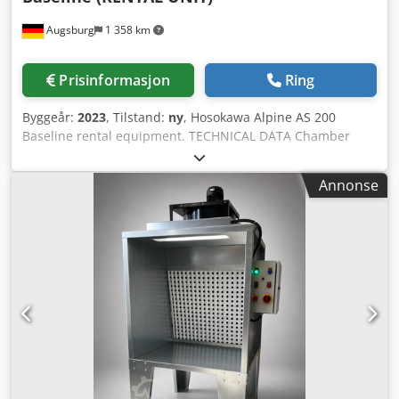
slipper du å bytte filtre for hver farge ved bruk av mange
Augsburg
1 358 km
forskjellige farger. ✳️Hvorfor velge en monosyklon❓ ✨1 -
Ifølge miljøinspektører er dette det beste valget. En
monosyklon trenger ikke tilkobling til avtrekk. ☘️ ✨2 - En
Prisinformasjon
Ring
monosyklon gir økt arbeidssikkerhet.⚠️ Ved filterfeil i
filterkabiner kan ventilasjonskanalene bli tettet av
Byggeår:
2023
, Tilstand:
ny
, Hosokawa Alpine AS 200
pulverlakk. Dette kan forårsake brann. Monosykloner
Baseline rental equipment. TECHNICAL DATA Chamber
eliminerer denne risikoen. ✨3 - Grønn teknologi. ♻️ Ved
diameter: 200 mm Gas pressure range: 2 – 8 bar (g)
boring av filtre i filterkabiner kan maling frigjøres i
Fineness range: d50 1 – 40 μm Nominal gas flow: 150 – 200
lakkeringsverkstedet. Verkstedet blir forurenset og
Annonse
Nm³/h Dimensions (L/W/H) (without extractor) 1.2 x 0.8 x
fargepartikler spres i inneluften. En monosyklon reduserer
1.3 m Power supply: 230 V; 2.2 kW PRODUCT REFERENCES
miljøforurensning i lakkeringsverkstedet og gir bedre
Product / Final fineness / Capacity Celecoxib 90% < 23 μm
helse- og miljøforhold for ansatte og miljø. ✨4 - Raskt
33 kg/h Nifedipine 90% < 2.4 μm 8 kg/h Progesterone 90%
fargeskift⌛ Dette sparer tid og maling, da kabinen lett kan
< 9 μm 20 kg/h Diosmin 90% < 4 μm 8 kg/h Omeprazole
rengjøres. ✨5 - Økonomisk☀️ Monosyklonens posefilter
99% < 5 μm 3 kg/h Cosmetic powder 90% < 10 μm 15 kg/h A
krever ikke fargebytte. De kan gjenbrukes takket være
HOSOKAWA ALPINE Originals machine Refurbished by the
vaskbar funksjon. ✍️✍️Bestill nå monosyklonen som
original manufacturer Exclusively using original
passer for din eksisterende kabin. ⚡️⚡️⚡️Våre monosykloner
components Original manufacturer’s warranty Guaranteed
har egne styrepaneler. Leveres med 2 sugetrakter,
spare parts supply from the manufacturer Reduced
sugeslanger og koblingsklemmer for tilkobling til ditt
delivery times Prior to delivery, the machine is inspected,
eksisterende filterskap. ‍⚕️‍⚕️‍⚕️ ►►Du kan enkelt montere
all wear parts are checked and replaced if necessary, and