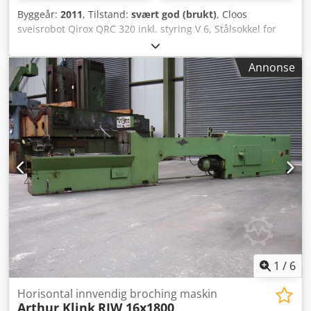
Byggeår:
2011
, Tilstand:
svært god (brukt)
, Cloos
sveisrobot Qirox QRC 320 inkl. styring V 6, Stålsokkel for
stående oppsett, Cloos sveiseapparat Quinto II 603 (600 A),
trådmating, sveisebrenner, brenner-slangepakke,
Annonse
mekanisk rengjøring, trykkforsterker 1 dreie- og vippetabell
WPK 5000, bæreevne 500 kg, Chedpfx Amsizwv Ns Eea 1
startforvalg, 1 styring for kundelevert skyvedør Gassdyse-
sensor, lysbue-sømsøking, punktredigerer Anlegget blir
fullstendig overhalt og vedlikeholdt før levering. En andre
stasjon med en tilsvarende dreie- og vippetabell er mulig.
1
/
6
Horisontal innvendig broching maskin
Arthur Klink
RIW 16x1800