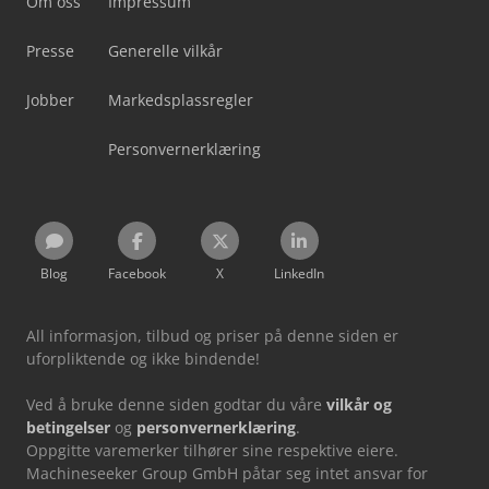
Om oss
Impressum
Presse
Generelle vilkår
Jobber
Markedsplassregler
Personvernerklæring
Blog
Facebook
X
LinkedIn
All informasjon, tilbud og priser på denne siden er
uforpliktende og ikke bindende!
Ved å bruke denne siden godtar du våre
vilkår og
betingelser
og
personvernerklæring
.
Oppgitte varemerker tilhører sine respektive eiere.
Machineseeker Group GmbH påtar seg intet ansvar for