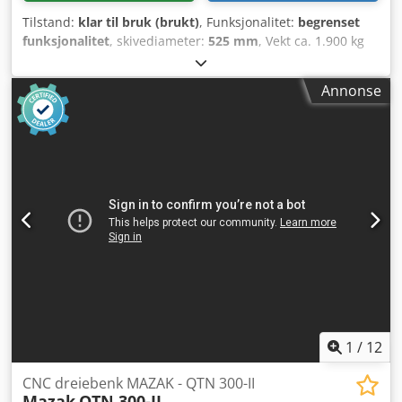
Tilstand:
klar til bruk (brukt)
, Funksjonalitet:
begrenset
funksjonalitet
, skivediameter:
525 mm
, Vekt ca. 1.900 kg
Mål (LxBxH) ca. 1.800x1.500x2.200 mm
Arbeidsplateskivediameter 525 mm Maksimal
Annonse
skiveringbredde 175 mm Maksimal arbeidsstykke-
dimensjon 170 mm Arbeidsplateskivehastighet
45/70/90/140 o/min Hoveddriftseffekt 4,0 kW Tilkobling
400V/50Hz Nødstoppbryter Konvensjonell styring med
betjeningspanel Cjdpfx Ameh Invre Esha Fullverdig
lappemaskin, konvensjonell styring
1
/
12
CNC dreiebenk MAZAK - QTN 300-II
Mazak
QTN 300-II