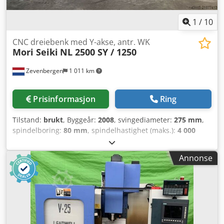
1
/
10
CNC dreiebenk med Y-akse, antr. WK
Mori Seiki
NL 2500 SY / 1250
Zevenbergen
1 011 km
Prisinformasjon
Ring
Tilstand:
brukt
, Byggeår:
2008
, svingediameter:
275 mm
,
spindelboring:
80 mm
, spindelhastighet (maks.):
4 000
o/min
, vandring X-akse:
260 mm
, bevegelsesavstand Z-
akse:
1 345 mm
, total høyde:
2 232 mm
, total lengde:
4 339
Annonse
mm
, total bredde:
2 232 mm
, totalvekt:
7 600 kg
, Utstyr:
dokumentasjon / manual
, Mori Seiki NL 2500 SY / 1250
CNC-dreiebenk med Y-akse, drevne verktøy og 2. spindel
CNC-styring MSX-850-III (Mitsubishi 720 BM) Codpfx Amoy
Nyzgo Esha Dreiediameter 275 / 366 mm
Spindelboringsdiameter 80 mm Spindelhastighet 4000