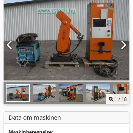
1
/
18
Data om maskinen
Maskinbetegnelse: