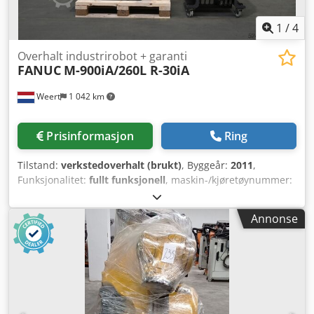
1
/
4
Overhalt industrirobot + garanti
FANUC
M-900iA/260L R-30iA
Weert
1 042 km
Prisinformasjon
Ring
Tilstand:
verkstedoverhalt (brukt)
, Byggeår:
2011
,
Funksjonalitet:
fullt funksjonell
, maskin-/kjøretøynummer:
M-900iA/260L R-30iA
, lastekapasitet:
260 kg
,
armrekkevidde:
3 100 mm
, kontrollerprodusent:
Fanuc
,
Annonse
kontrollermodell:
R-30iA
, produsent av teach pendants:
Fanuc
, Utstyr:
dokumentasjon / manual
, IRS Robotics®:
Oppusset industrobot. Pålitelighet som standard. 100 %
komplett og fullt funksjonell: robotarm, kontroller, all
kabling og programmeringspanel. Codpfxep T Umqo Am
Eoha Inkluderer vår garanti og en detaljert 77-punkts
protokollvurdering utført av våre interne robotikkeksperter.