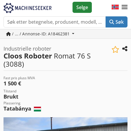
Selge
Søk
/ ... / Annonse-ID: A18462381
Industrielle roboter
Cloos Roboter
Romat 76 S
(3088)
Fast pris pluss MVA
1 500 €
Tilstand
Brukt
Plassering
Tatabánya