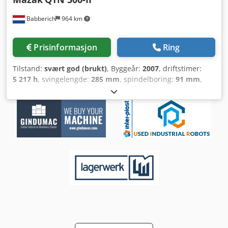
Babberich
964 km
Prisinformasjon
Ring
Tilstand:
svært god (brukt)
, Byggeår:
2007
, driftstimer:
5 217 h
, svingelengde:
285 mm
, spindelboring:
91 mm
,
vandring X-akse:
1 000 mm
, bevegelsesavstand Z-akse:
285
mm
, spindelmotoreffekt:
26 000 W
, total høyde:
2 200 mm
,
total lengde:
3 200 mm
, total bredde:
2 300 mm
, totalvekt:
6 600 kg
, CNC-dreiebenk MAZAK - QTN 300-II MACH-ID
9480 Produsent: MAZAK Modell: QTN 300-II Styring:
Mazatrol Matrix Nexus Årsmodell: 2007 Uten bakdokke
Automatiske dører Verktøyovervåkning (Tool Eye)
Spontransportør Maks. dreiematerialediameter: 830 mm X-
akse: 1000 mm Z-akse: 285 mm Spindelboring: 91 mm
Chjdpfx Ajyyxlfsm Eea Turtall: 5 000 o/min Spindeleffekt: 26
kW Timer: 5 217 t Lengde: 3 200 mm Bredde: 2 300 mm
Høyde: 2 200 mm Vekt: 6 600 kg Vennligst merk:
Informasjonen på denne siden er gitt etter beste