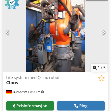
overhaling. Som PLC Merkezi EOOD har vi over 300 roboter
på lager og fører merkene KUKA, ABB, FANUC og Motoman.
1
/
5
Lite system med Qirox-robot
Cloos
Burbach
1 083 km
Prisinformasjon
Ring