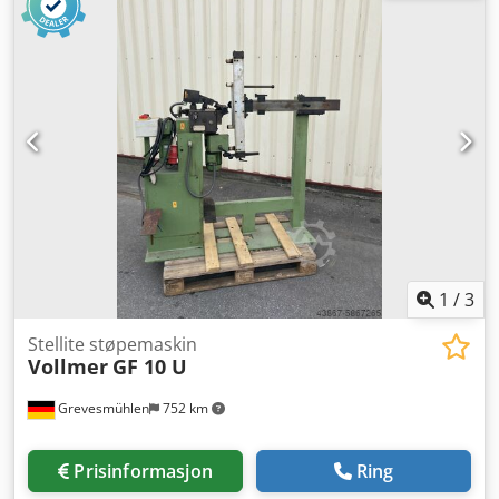
1
/
3
Stellite støpemaskin
Vollmer
GF 10 U
Grevesmühlen
752 km
Prisinformasjon
Ring