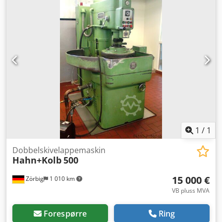
20 stk Matinger: ca. 30 m/min Hurtigløp: ca. 30 m/min
Elektrisk tilkobling: 380 V, ca. 15 kVA kW Plassbehov: 2300 x
2100 x 2650 mm Vekt: 4000 kg
1
/
1
Dobbelskivelappemaskin
Hahn+Kolb
500
15 000 €
Zörbig
1 010 km
VB pluss MVA
Forespørre
Ring