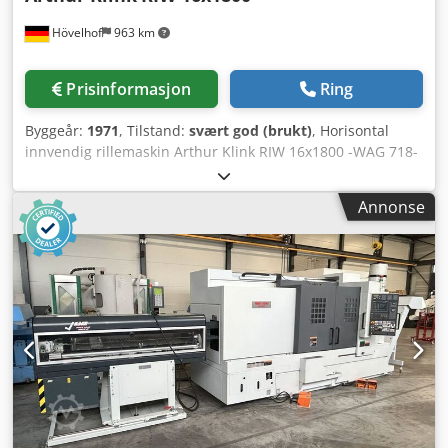
Hövelhof
963 km
Prisinformasjon
Ring
Byggeår:
1971
, Tilstand:
svært god (brukt)
, Horisontal
innvendig rillemaskin Arthur Klink RIW 16x1800 -WAG 718-
Produsent: Arthur Klink Modell: RIW 16 x 1800 Årsmodell:
1971 Maks. trekkraft: 16t Maks. slaglengde: 1800mm Maks.
Annonse
skjærehastighet: 7m/min Chodpfx Amshpqquo Eja Maks.
returhastighet: 25m/min Maks. verktøydiameter: Ø 95mm
Vekt: 4,8t