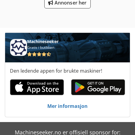
kunnskap, samt, så langt mulig, hentet fra produsenten.
Annonser her
Informasjonen gis i god tro, men det kan ikke garanteres
for nøyaktighet. Følgelig utgjør dette ingen forpliktelse eller
kontraktsvilkår. Vi anbefaler at du kontrollerer alle viktige
detaljer selv.
Machineseeker
Gratis i butikken
Den ledende appen for brukte maskiner!
Mer informasjon
Machineseeker.no er offisiell sponsor for: