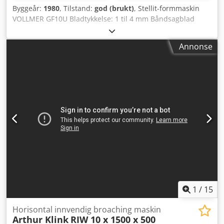
Byggeår:
1980
, Tilstand:
god (brukt)
, Stellit-formmaskin
VOLLMER GF10U Bladtykkelse: 1 til 4 mm Båndsagblad
bredde: 60 til 420 mm Codogxb Ebjpfx Am Ejha
Sirkelsagblad: 300 til 1 200 mm Ø Elektrisk mateverk via
Annonse
gir-motor
1
/
15
Horisontal innvendig broaching maskin
Arthur Klink
RIW 10 x 1500 x 500