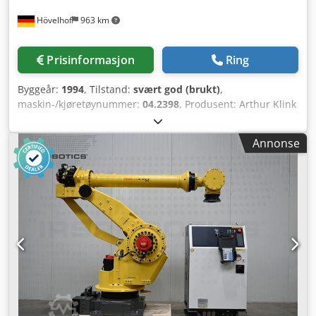
Hövelhof
963 km
Prisinformasjon
Ring
Byggeår:
1994
, Tilstand:
svært god (brukt)
,
maskin-/kjøretøynummer:
04.2398
, Produsent: Arthur Klink
Type: RIW 10 x 1500 x 500 Maskinnummer: 04.2398
Produksjonsår: fullstendig overhalt av produsenten i 1994
Annonse
Vekt: 3700 kg Trekkraft: 10 000 kg (100 kN) Maks.
slaglengde: 1500 mm Maks. arbeidsstykke diameter: Ø 500
mm Riflehastighet: trinnløst justerbar fra 1 m/min til 6
m/min Returhastighet: trinnløst justerbar opp til 20 m/min
Codpfxogyd T Es Am Eoha Strømforsyning: 400V / 50Hz