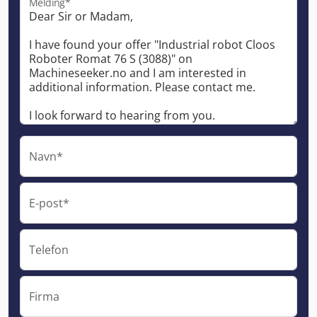
Melding*
Navn*
E-post*
Telefon
Firma