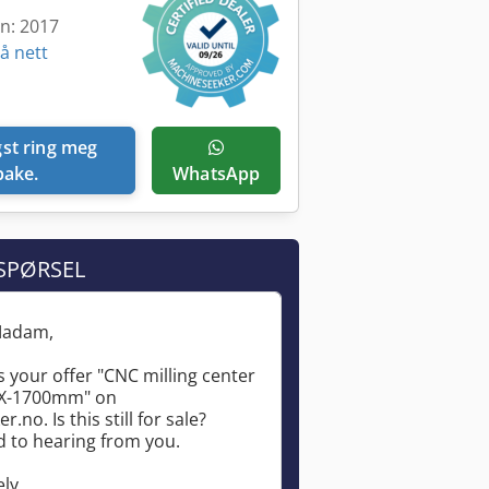
en: 2017
å nett
lbake.
WhatsApp
SPØRSEL