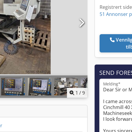
Registrert sid
51 Annonser p
Vennligst ring meg
ti
SEND FORE
Melding*
1
/
9
r