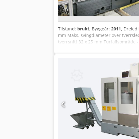
Tilstand:
brukt
, Byggeår:
2011
, Dreied
mm Maks. svingdiameter over tverrsl
tverrsnitt 32 x 25 mm Turtallsområde - 
hovedspindel 20,5 / 17 kW Maks. drei
Innvendig kon 90 metrisk Matingkraft 
Akaof Hurtiggang 10/7 | 5/3,5 m/min M
Pinolopptak MK 5 Totalt effektbehov 30 