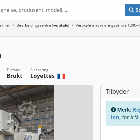
S
skiner
Bearbeidingssentre (vertikale)
Vertikale maskineringssentre 1200–
m
Tilstand
Plassering
Brukt
Loyettes
Tilbyder
Merk:
Reg
inn,
for å få