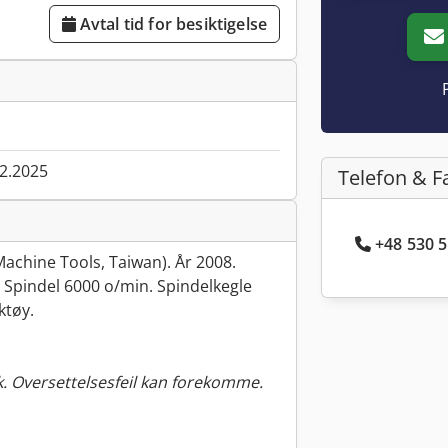
Avtal tid for besiktigelse
02.2025
Telefon & F
+48 530 5
Machine Tools, Taiwan). År 2008.
. Spindel 6000 o/min. Spindelkegle
ktøy.
. Oversettelsesfeil kan forekomme.