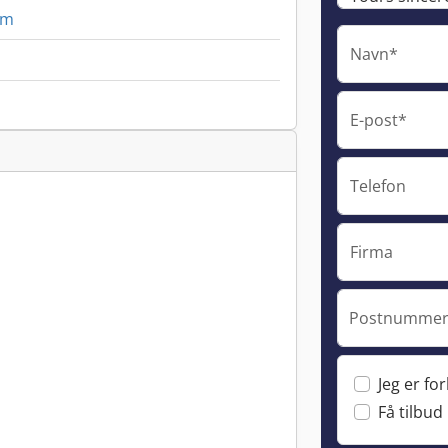
mm
Navn*
E-post*
Telefon
Firma
Postnummer 
Jeg er fo
Få tilbud