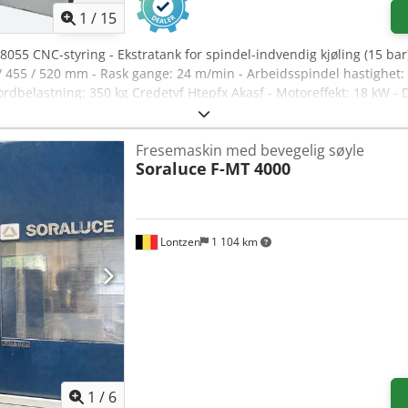
1
/
15
r 8055 CNC-styring - Ekstratank for spindel-indvendig kjøling (15 bar
 / 455 / 520 mm - Rask gange: 24 m/min - Arbeidsspindel hastighet: 
rdbelastning: 350 kg Credetvf Htepfx Akasf - Motoreffekt: 18 kW - D
Fresemaskin med bevegelig søyle
Soraluce
F-MT 4000
Lontzen
1 104 km
1
/
6