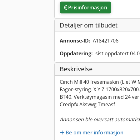
Prisinformasjon
Detaljer om tilbudet
Annonse-ID:
A18421706
Oppdatering:
sist oppdatert 04.
Beskrivelse
Cinch Mill 40 fresemaskin (L et W 
Fagor-styring. X Y Z 1700x820x700
BT40. Verktøymagasin med 24 ver
Credpfx Aksvwg Tmeasf
Annonsen ble oversatt automatisk
Be om mer informasjon