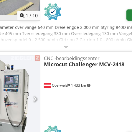
1
/
10
iameter over vange 640 mm Dreielengde 2.000 mm Styring 840D ink
ede 405 mm Tverrsledegang 380 mm Oversledegang 130 mm Vangeb
hovedspindel 0 - 2.500 o/min Girtrinn 2 Girtrinn 1 0 - 800 o/min Girt
emoment 1.400 Nm Spindelhode str. 8 DIN 55027 Spindeldiameter 
lengderetning 10.000 N Matingkraft tverretning 9.000 N Matingom
CNC -bearbeidingssenter
etrisk 0,1 - 400 mm Tommer 1/4 - 56 TPI / 1" Modul mm . II Pinol
Microcut
Challenger MCV-2418
kVA Maskinvekt ca. 5,7 t Plassbehov ca. 5,0 x 3,5 x 2,0 m Syklussty
Oberweis
1 433 km