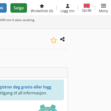
øk
Selge
Språk
Ønskeliste
(0)
Logg inn
Meny
1699 mm X-akse vandring
istrer deg gratis eller logg
 tilgang til all informasjon.