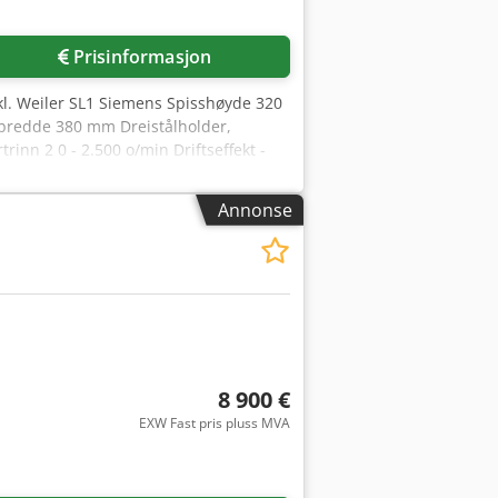
Prisinformasjon
l. Weiler SL1 Siemens Spisshøyde 320
redde 380 mm Dreistålholder,
rinn 2 0 - 2.500 o/min Driftseffekt -
i forlager 120 mm Spindelboring 83 mm
råde 0 - 20 mm/min Credpozhcfvjfx
Annonse
diameter 100 mm Pinolslag 200 mm
rt dreiebenk WEILER - E 60 / 2000
8 900 €
EXW Fast pris pluss MVA