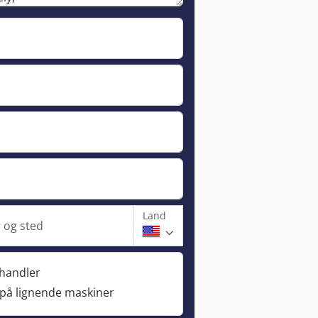
Land
og sted
rhandler
 på lignende maskiner