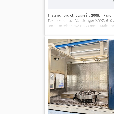
Tilstand:
brukt
, Byggeår:
2005
, - Fago
Tekniske data: - Vandringer X/Y/Z: 610
Bordstørrelse: 762 x 363 mm - Maks. bo