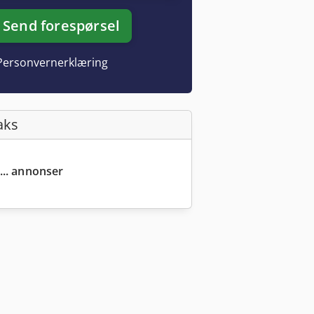
Send forespørsel
Personvernerklæring
aks
... annonser