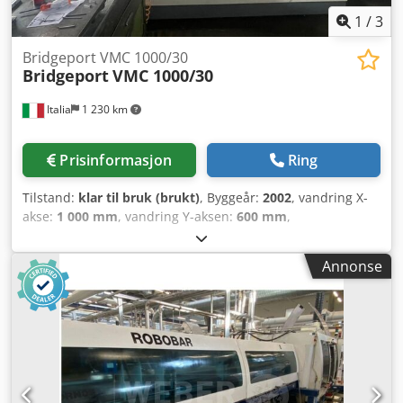
1
/
3
Bridgeport VMC 1000/30
Bridgeport
VMC 1000/30
Italia
1 230 km
Prisinformasjon
Ring
Tilstand:
klar til bruk (brukt)
, Byggeår:
2002
, vandring X-
akse:
1 000 mm
, vandring Y-aksen:
600 mm
,
bevegelsesavstand Z-akse:
500 mm
, kontrollerprodusent:
HEIDENHAIN
, kontrollermodell:
TNC 530
, spindelhastighet
Annonse
(maks.):
10 000 o/min
, antall plasser i verktøymagasinet:
30
, antall aksler:
5
, Dette 5-aksede bearbeidingssenteret
Bridgeport VMC 1000/30 ble produsert i 2002. Det har
imponerende vandringsområder på 1000 mm i X-aksen,
600 mm i Y-aksen og 500 mm i Z-aksen. Maskinen er
utstyrt med en HEIDENHAIN TNC 530-styring og et 5-akse
rotasjonsbord fra NIKKEN. Hvis du er på utkikk etter