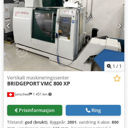
mm på X-aksen, 300 mm på Y-aksen og 500 mm på Z-
aksen. Maskinen er utstyrt med et 30-verktøy-magasin og
en BT40-spindelkobling, noe som sikrer effektiv drift. Hvis
du er på utkikk etter maskineringsmuligheter av høy
kvalitet, bør du vurdere det vertikale maskineringssenteret
Bridgeport VMC 1000/30 som vi tilbyr for salg. Kontakt oss
for mer informasjon. Djdpfxozkh I Uo Ah Ijck •
Verktøyholder: BT40 • Antall verktøyplasser: 30 •
Spånetransportør: Komplett med spånetransportør
1
/
1
Vertikalt maskineringssenter
BRIDGEPORT
VMC 800 XP
Jonschwil
1 451 km
Prisinformasjon
Ring
Tilstand:
god (brukt)
, Byggeår:
2001
, vandring X-akse:
800