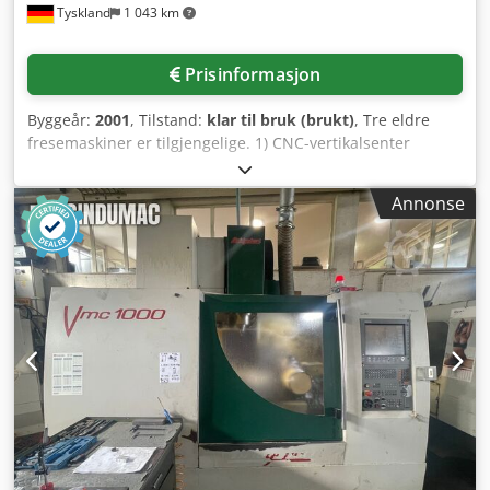
Tyskland
1 043 km
Prisinformasjon
Byggeår:
2001
, Tilstand:
klar til bruk (brukt)
, Tre eldre
fresemaskiner er tilgjengelige. 1) CNC-vertikalsenter
Bridgeport VMC 1000/22, byggeår: 1999, vandring X/Y/Z: ca.
1020 mm/510 mm/500 mm, borddimensjoner X/Y: ca. 1150
Annonse
mm/490 mm, maks. bordbelastning: 900 kg, verktøyholder:
SK40, verktøyplasser: 22, turtall: 6000 o/min.
Maskindimensjoner X/Y/Z: ca. 2850 mm/2200 mm/2750
mm, vekt: ca. 3900 kg, styring: Heidenhain TNC 410P. 2)
CNC-graver- og fresemaskin Kuhlmann Prokomat 25S,
byggeår: 1991, vandring X/Y/Z: ca. 700 mm/600 mm/300
mm, borddimensjoner X/Y: 720 mm/700 mm, portalåpning
X/Y: 800 mm/400 mm, mating: 6 m/min,
maskindimensjoner X/Y/Z: ca. 1600 mm/1600 mm/2400
mm, vekt: ca. 1600 kg. Dokumentasjon er tilgjengelig. En
befaring på stedet er mulig. Individuelt salg er mulig.
Dedpfx Asy E S D Ssh Iock