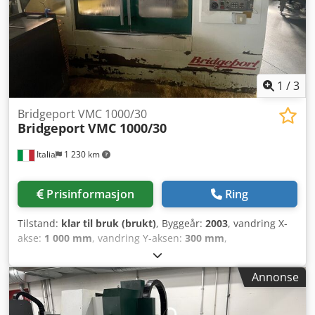
1
/
3
Bridgeport VMC 1000/30
Bridgeport
VMC 1000/30
Italia
1 230 km
Prisinformasjon
Ring
Tilstand:
klar til bruk (brukt)
, Byggeår:
2003
, vandring X-
akse:
1 000 mm
, vandring Y-aksen:
300 mm
,
bevegelsesavstand Z-akse:
500 mm
, kontrollerprodusent:
HEIDENHAIN
, kontrollermodell:
426
, spindelhastighet
Annonse
(maks.):
6 000 o/min
, antall aksler:
4
, Denne 4-aksete
maskineringsmaskinen av typen Bridgeport VMC 1000/30
ble produsert i 2003. Den har et vandringsområde på 1000