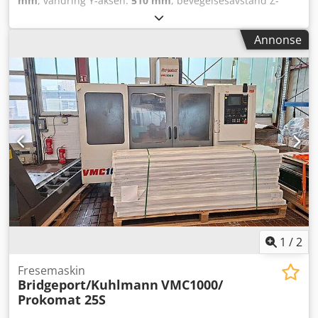
mm
, vandring Y-aksen:
510 mm
, bevegelsesavstand Z-
akse:
600 mm
, kontrollerprodusent:
Heidenhain TNC 426
,
total høyde:
2 750 mm
, total lengde:
4 050 mm
, total
Annonse
bredde:
2 250 mm
, bordbredde:
490 mm
, bordlengde:
1 000 mm
, bordbelastning:
750 kg
, totalvekt:
4 200 kg
,
spindelhastighet (min.):
5 o/min
, spindelhastighet (maks.):
12 000 o/min
, kjølevæsketilførsel:
20 stang
, avstand fra
bordets sentrum til spindelnesen:
665 mm
,
spindelmotoreffekt:
13 000 W
, spindelnese:
SK40
, Utstyr:
rotasjonshastighet trinnløst variabel, spontransportør
,
Vandring X/Y/Z 800/510/600 mm, styring HEIDENHAIN TNC
426, spindelkraft 13 kW, hastigheter 5-12 000 o/min, konus
SK40, bordstørrelse 490x1000 mm, maks. bordbelastning
750 kg, verktøymagasin med 30 plasser, dimensjoner
4050x2250x2750 mm, ca. 4200 kg, tilbehør: Renishaw OMP
60 måleprobe, innvendig kjøling 20 bar, verktøyholdere,
operatørmanualer. Dsdpfjzblfgex Ah Iock
1
/
2
Fresemaskin
Bridgeport/Kuhlmann
VMC1000/
Prokomat 25S