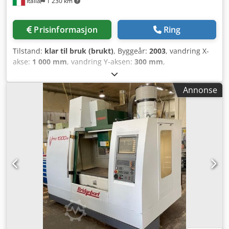
Italia
1 230 km
rapidhastighet Z 30 000 mm/min; matehastighet 1–12 000
mm/min; akselerasjon 6 m/s² • Nøyaktighet: posisjonering
±0,005 mm; repeterbarhet ±0,002 mm • Kjølemiddelanlegg:
Prisinformasjon
Ring
tankkapasitet 450 l; pumpekapasitet 70 / 140 l/min •
Elektrisk: 400 V, 3-faset, 50 Hz; full belastningsstrøm 30 A;
Tilstand:
klar til bruk (brukt)
, Byggeår:
2003
, vandring X-
sikring 63 A; tilkoblingseffekt ca. 20 kVA • Pneumatikk:
akse:
1 000 mm
, vandring Y-aksen:
300 mm
,
trykkluft 6 bar; forbruk ca. 80 l/min • Maskinstørrelse/vekt:
bevegelsesavstand Z-akse:
500 mm
, kontrollerprodusent:
dimensjoner 2830 x 2360 mm; vekt inkl. spontransportør
HEIDENHAIN
, kontrollermodell:
530
, spindelhastighet
ca. 4700 kg • Spindeldriftstid: 10 631 t Tilleggsutstyr •
Annonse
(maks.):
10 000 o/min
, antall plasser i verktøymagasinet:
Spontransportør (inkludert) Tekniske spesifikasjoner Kone
30
, antall aksler:
4
, Dette 4-akse bearbeidingssenteret
SK 40
«Bridgeport VMC 1000» ble produsert i 2003. Maskinen har
vandring på 1.000 mm i X-aksen, 300 mm i Y-aksen og 500
mm i Z-aksen. Den er utstyrt med HEIDENHAIN 530-styring,
BT40 spindelholder og et magasin med kapasitet til 30
verktøy. Hvis du er ute etter høyverdige
bearbeidingsmuligheter, bør du vurdere det vertikale
bearbeidingssenteret Bridgeport VMC 1000 som vi tilbyr
for salg. Kontakt oss for mer informasjon. Tilleggsutstyr •
Spontransportør Dcodozfqacjpfx Ah Ijk Tekniske
spesifikasjoner Konesystem BT 40