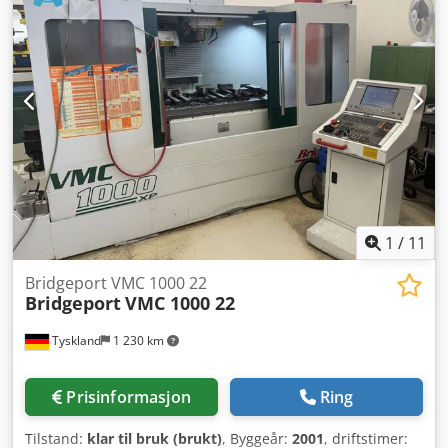
rotasjonshastighet: opptil 5 000 o/min Maks. spindeleffekt:
15 kW Maks. bore-/innvendig gjengeskapingskraft: 3,7 kW
Antall numeriske akser: 22 Stikkslede (aksial): 2 Tverrslidde
(radial + aksial): 5 Langslide: 7 Kappslitte: 1
Motspindelmotor effekt: 1,1 kW Mål (LxBxH): ca. 5 880 x 1
400 x 1 950 mm Vekt: ca. 7 200 kg
1
/
11
Bridgeport VMC 1000 22
Bridgeport
VMC 1000 22
Tyskland
1 230 km
Prisinformasjon
Ring
Tilstand:
klar til bruk (brukt)
, Byggeår:
2001
, driftstimer: