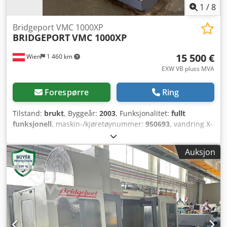
1
/
8
Bridgeport VMC 1000XP
BRIDGEPORT
VMC 1000XP
15 500 €
Wien
1 460 km
EXW VB pluss MVA
Forespørre
Ring
Tilstand:
brukt
, Byggeår:
2003
, Funksjonalitet:
fullt
funksjonell
, maskin-/kjøretøynummer:
950693
, vandring X-
akse:
1 020 mm
, vandring Y-aksen:
610 mm
,
bevegelsesavstand Z-akse:
600 mm
, hurtigmating X-akse:
Auksjon
43 m/min
, hurtig tverrslag Y-akse:
43 m/min
, hurtigmating
Z-akse:
30 m/min
, nominell (tilsynelatende) effekt:
20 kVA
,
kontrollerprodusent:
Heidenhain
, kontrollermodell:
iTNC
530
, emnevekt (maks.):
900 kg
, total høyde:
2 682 mm
, total
lengde:
2 340 mm
, total bredde:
2 830 mm
, bordbredde:
580 mm
, bordlengde:
1 150 mm
, bordbelastning:
900 kg
,
rotasjonshastighet (maks.):
12 000 o/min
, totalvekt:
4 400