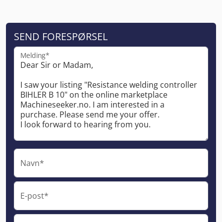
SEND FORESPØRSEL
Melding*
Navn*
E-post*