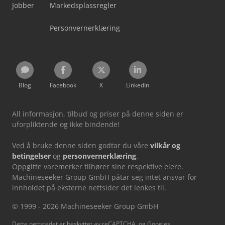
Jobber
Markedsplassregler
Personvernerklæring
Blog
Facebook
X
LinkedIn
All informasjon, tilbud og priser på denne siden er
uforpliktende og ikke bindende!
Ved å bruke denne siden godtar du våre
vilkår og
betingelser
og
personvernerklæring
.
Oppgitte varemerker tilhører sine respektive eiere.
Machineseeker Group GmbH påtar seg intet ansvar for
innholdet på eksterne nettsider det lenkes til.
© 1999 - 2026 Machineseeker Group GmbH
Dette nettstedet er beskyttet av reCAPTCHA, og Googles