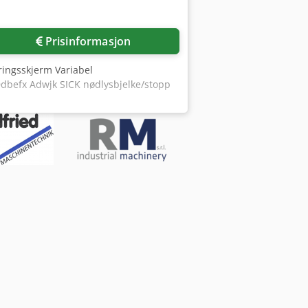
Prisinformasjon
ringsskjerm Variabel
Ddbefx Adwjk SICK nødlysbjelke/stopp