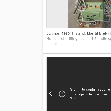
Byggeår:
1980
, Tilstand:
klar til bruk (
Number of drilling beams: 1 Spindle sp
device