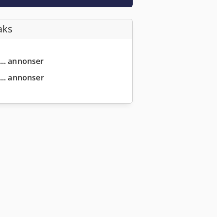
aks
... annonser
... annonser