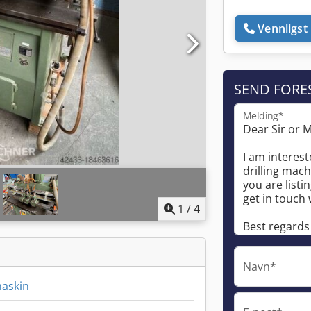
Vennligst 
SEND FORE
Melding*
1
/
4
Navn*
askin