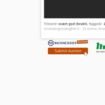
Tilstand:
svært god (brukt)
, Byggeår:
innmatingshastighet 5 - 15 m/min Driv