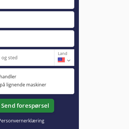
Land
og sted
rhandler
 på lignende maskiner
Send forespørsel
Personvernerklæring