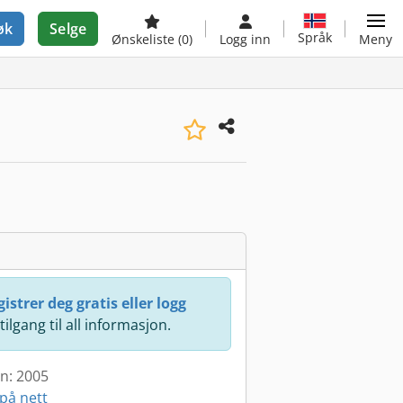
øk
Selge
Språk
Ønskeliste
(0)
Logg inn
Meny
istrer deg gratis eller logg
 tilgang til all informasjon.
en: 2005
på nett