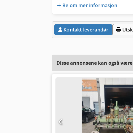
Be om mer informasjon
Kontakt leverandør
Utskr
Disse annonsene kan også være a