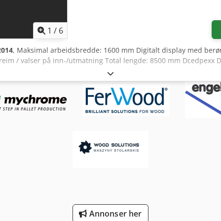
1
/
6
2014
, Maksimal arbeidsbredde: 1600 mm Digitalt display med berø
reim / valser på inn-/utmatning Total lengde: 8500 mm Dcedpexx 
Annonser her