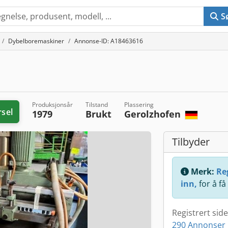
S
Dybelboremaskiner
Annonse-ID: A18463616
Produksjonsår
Tilstand
Plassering
rsel
1979
Brukt
Gerolzhofen
Tilbyder
Merk:
Reg
inn,
for å få
Registrert sid
290 Annonser 