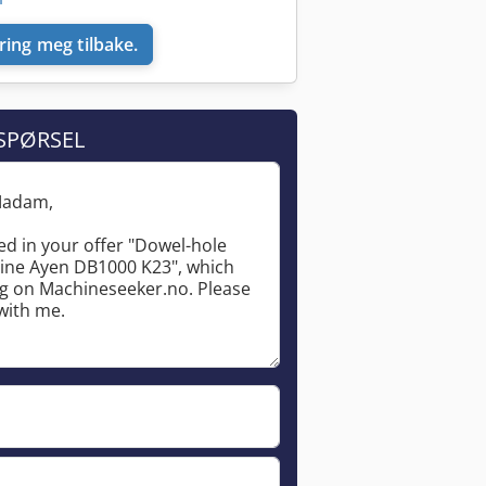
ring meg tilbake.
SPØRSEL