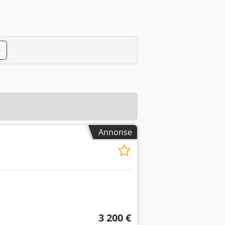
e
Annonse
3 200 €