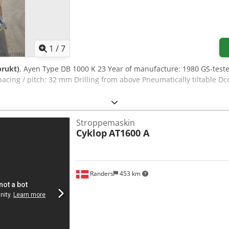
1
/
7
brukt)
, Ayen Type DB 1000 K 23 Year of manufacture: 1980 GS-test
acing / pitch: 32 mm Drilling from above Pneumatically tiltable D
Stroppemaskin
Cyklop
AT1600 A
Randers
453 km