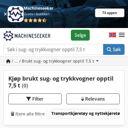
Machineseeker
Til appen
Gratis i butikken
Selge
Søk
/ ... / Brukt sug- og trykkvogner opptil 7,5 t
Kjøp brukt sug- og trykkvogner opptil
7,5 t
(0)
Filter
Relevans
Transportkjøretøy og nyttekjøretøy
Fjern alle filtre