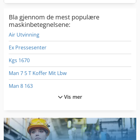
Bla gjennom de mest populære
maskinbetegnelsene:
Air Utvinning
Ex Pressesenter
Kgs 1670
Man 7 5 T Koffer Mit Lbw
Man 8 163
Vis mer
Meh 5 2 1 8 B
Mer Gulvet Trykk
Ng 200
Off-Road Biler