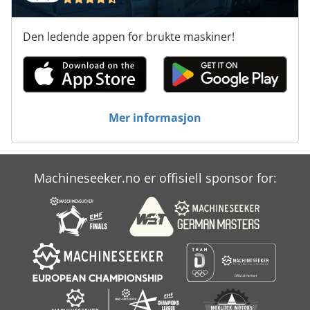
Transportabel Bil Trykk
Den ledende appen for brukte maskiner!
Tur 560
Ved Forespørsler
Verktøyet Kabinett Med Skuffer
Mer informasjon
Øvre Vogn
Machineseeker.no er offisiell sponsor for: