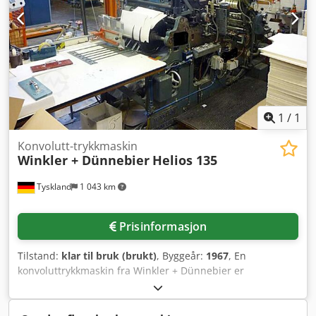
1
/
1
Konvolutt-trykkmaskin
Winkler + Dünnebier
Helios 135
Tyskland
1 043 km
Prisinformasjon
Tilstand:
klar til bruk (brukt)
, Byggeår:
1967
, En
konvoluttrykkmaskin fra Winkler + Dünnebier er
tilgjengelig. Konvoluttype: Peel & Seal-forsegling,
formatområde sidesøm min./maks.: 114 mm x 150 mm /
330 mm x 450 mm, formatområde midtsøm min./maks.: