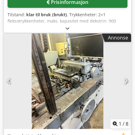
Prisinformasjon
Tilstand:
klar til bruk (brukt)
, Trykkenheter: 2+1
fleksotrykkenheter, maks. kapasitet med dekstrin: 900
konvolutter/min, papirvekt: 70 g/m²–120 g/m². Formater:
Bokformat min./maks.: 83x120 mm / 185x330 mm,
Annonse
diagonalt format min./maks.: 83x120 mm / 185x265 mm.
Besiktigelse på stedet er mulig. Djdpfxotq Ha Te Ap Deck
1
/
8