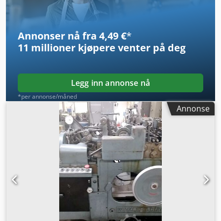
vindusmateriale-kappelengdeområde: 55 mm–280 mm.
Dokumentasjon foreligger. Det er mulig med besiktigelse
på stedet. Dodpjyyy Nlefx Ap Deck
Annonser nå fra 4,49 €
*
11 millioner kjøpere
venter på deg
Legg inn annonse nå
*per annonse/måned
Annonse