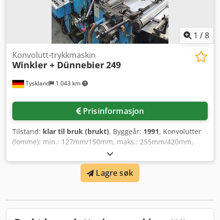
1
/
8
Konvolutt-trykkmaskin
Winkler + Dünnebier
249
Tyskland
1 043 km
Prisinformasjon
Tilstand:
klar til bruk (brukt)
, Byggeår:
1991
, Konvolutter
(lomme): min.: 127mm/150mm, maks.: 255mm/420mm,
poser: midtsøm: min.: 228mm/127mm, maks.:
420mm/305mm, sidesøm: min.: 228mm/127mm, maks.:
Lagre søk
420mm/262mm. Hastighet: 500 poser/min, papirkvalitet:
80g/m²-150g/m². Dsdpfxjtqnu Aj Ap Djck