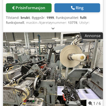
Prisinformasjon
Ring
Tilstand:
brukt
, Byggeår:
1999
, Funksjonalitet:
fullt
funksjonell
, maskin-/kjøretøynummer:
13778
, Utstyr:
dokumentasjon / manual
, Maskin W&D 627 GS, nummer
13778 • Fra 1999 • 2 trykkeenheter for utsiden • 1
Annonse
trykkeenhet for innsiden • Limt/selvklebende/smeltelim •
Utsideklaffseksjon • 1 vindusseksjon Dcsdpfozlh Nbex Ap
Dek • Driftkontrollere konvertert til Indra Drive Bosch
REXROTH av W&D • Minst produktstørrelse: 83 x 120 mm •
Maksimal produktstørrelse: 185 x 330 mm •
Etiketteringsstasjon • Maksimal kapasitet: 500 sykluser
1
/
6