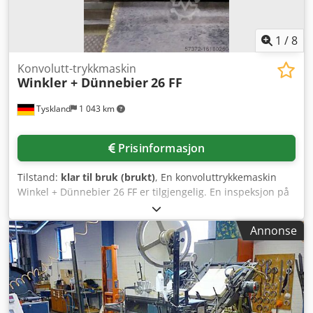
1
/
8
Konvolutt-trykkmaskin
Winkler + Dünnebier
26 FF
Tyskland
1 043 km
Prisinformasjon
Tilstand:
klar til bruk (brukt)
, En konvoluttrykkemaskin
Winkel + Dünnebier 26 FF er tilgjengelig. En inspeksjon på
stedet er mulig. Dodpfjtq Hbfex Ap Dsck
Annonse