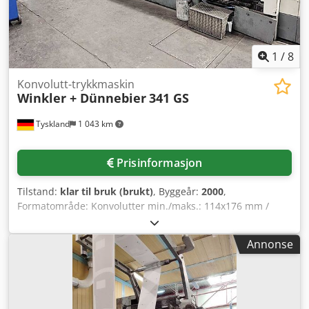
1
/
8
Konvolutt-trykkmaskin
Winkler + Dünnebier
341 GS
Tyskland
1 043 km
Prisinformasjon
Tilstand:
klar til bruk (brukt)
, Byggeår:
2000
,
Formatområde: Konvolutter min./maks.: 114x176 mm /
254x324 mm, Hefter min./maks.: 114x127 mm / 270x360
mm, Posekonvolutter: Med midtsøm min./maks.: 114x178
Annonse
mm / 330x406 mm, Med sidesøm min./maks.: 114x178 mm
/ 254x406 mm. Ytelse: Dextrin eller Peel and Seal: 600
stk/min, Lateksgumming: 400 stk/min. Dokumentasjon
tilgjengelig. Befaring på stedet er mulig. Dedpfx Asv Rp R
Uep Djck