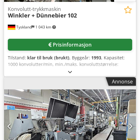
Konvolutt-trykkmaskin
Winkler + Dünnebier
102
Tyskland
1 043 km
Prisinformasjon
Tilstand:
klar til bruk (brukt)
, Byggeår:
1993
, Kapasitet:
1000 konvolutter/min, min./maks. konvoluttstørrelse:
90mm x 120mm / 176mm x 254mm. Rulleutvikling:
Contiweb. Banejusteringssystem: 1x BST. Trykkenheter:
Annonse
5+0 eller 4+1 Doctor Blade. Blekkbeholdere: 4x Inkcan.
Blekkpumpe: 4x pneumatisk. Vindu-enhet: Tradisjonelle
stansemaskiner og klebepapir. Inkluderer over- og under-
risser, tidsstyrt smøre-enhet, lateks- og dekstrin-lukking,
infrarød tørking, elektronisk telleverk og overvåking. Djdpfx
Astqnuxop Djck