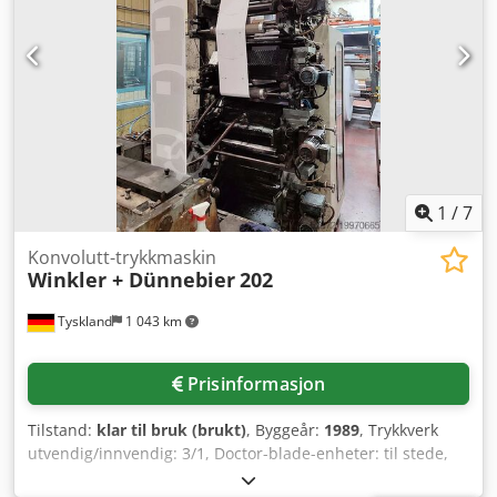
1
/
7
Konvolutt-trykkmaskin
Winkler + Dünnebier
202
Tyskland
1 043 km
Prisinformasjon
Tilstand:
klar til bruk (brukt)
, Byggeår:
1989
, Trykkverk
utvendig/innvendig: 3/1, Doctor-blade-enheter: til stede,
Størrelsesområde for konvolutter: Booklet min./maks.: