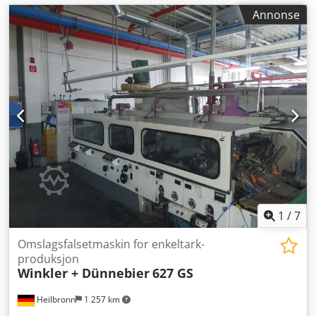
Annonse
1
/
7
Omslagsfalsetmaskin for enkeltark-
produksjon
Winkler + Dünnebier
627 GS
Heilbronn
1 257 km