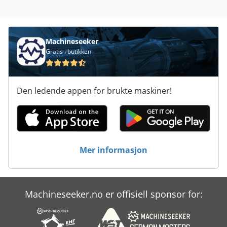
Produksjon Av Byggematerialer
Skomaker Maskin Fresing Og Slipemaskin
Machineseeker
Gratis i butikken
Spor Og Pin Maskinen
Transport
Den ledende appen for brukte maskiner!
Tre Maskin
Tre Maskinering Senter
Tur 560
Mer informasjon
Ved Forespørsler
Machineseeker.no er offisiell sponsor for: