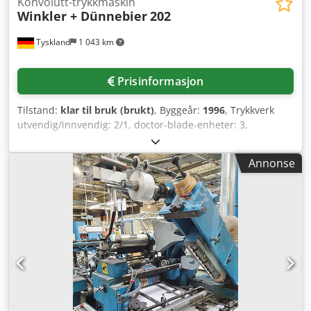
Konvolutt-trykkmaskin
Winkler + Dünnebier
202
Tyskland
1 043 km
Prisinformasjon
Tilstand:
klar til bruk (brukt)
, Byggeår:
1996
, Trykkverk
utvendig/innvendig: 2/1, doctor-blade-enheter: 3,
produksjonskapasitet: 800 konvolutter/min, vindusstasjon:
Mini-Splice 356 CMG, ruller/splicer: Winkler + Dünnebier
Annonse
191, banestyring: Web Aligner BST EKR 1000, gummiering:
standard remoist (klaffgummiering), fargepumper: 2,
avsug: vinduschip. Dokumentasjon tilgjengelig.
Besiktigelse på stedet mulig. Djdpfsxbrxfsx Ap Djck