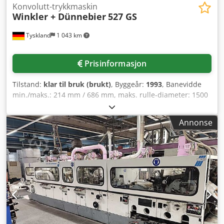
Konvolutt-trykkmaskin
Winkler + Dünnebier
527 GS
Tyskland
1 043 km
Prisinformasjon
Tilstand:
klar til bruk (brukt)
, Byggeår:
1993
, Banevidde
min./maks.: 214 mm / 686 mm, maks. rulle-diameter: 1500
mm, produksjonskapasitet: 1000 konvolutter/min.
Maskinen er ikke utstyrt med peel-and-seal, kun med
Annonse
våtliming. Inkludert trykkenhet 2+1. Maskinen kan kutte og
stanse konvolutter med vindu. Dokumentasjon er
tilgjengelig. Besiktigelse på stedet er mulig. Dodeuqndijpfx
Ap Djck