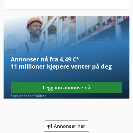
Hsc 20 Linear
Kanten Av
Kgs 1670
Kjøre Maskinen
Annonser nå fra 4,49 €
*
Kjøretøy
11 millioner kjøpere
venter på deg
Klare Til Bruk
Konkret Stein Form
Legg inn annonse nå
Kreissaege Tre
*per annonse/måned
Ks 205
Ls 703
Annonser her
Ng 200