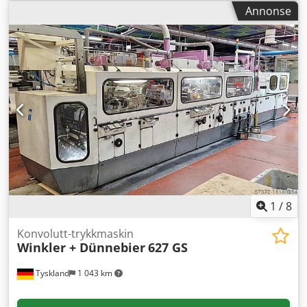
100mm/150mm–180mm/254mm, Pocket min./maks.:
Annonse
89mm/120mm–187mm/305mm. Dokumentasjon
tilgjengelig. Besiktigelse på stedet er mulig. Dodpfsxbrxlox
Ap Djck
1
/
8
Konvolutt-trykkmaskin
Winkler + Dünnebier
627 GS
Tyskland
1 043 km