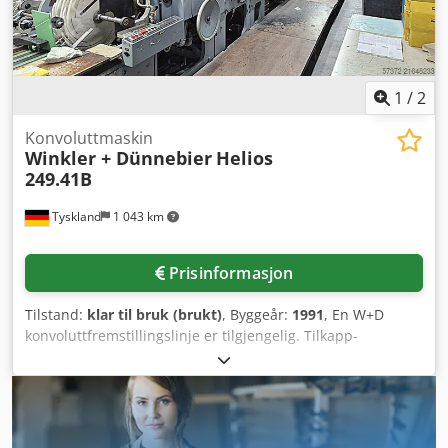
1
/
2
Konvoluttmaskin
Winkler + Dünnebier
Helios
249.41B
Tyskland
1 043 km
Prisinformasjon
Tilstand:
klar til bruk (brukt)
, Byggeår:
1991
, En W+D
konvoluttfremstillingslinje er tilgjengelig. Tilkapp-
lengdeområde: 265 mm–653 mm, tilkapp-breddeområde:
214 mm–726 mm, maks. produksjonskapasitet: 450
stk/min, papirvektsområde: 80 g/m²–150 g/m², maks.
papirrullediameter: 1500 mm, maks. papirrullebredde: 686
mm, vindusrulle-breddeområde: 30 mm–490 mm,