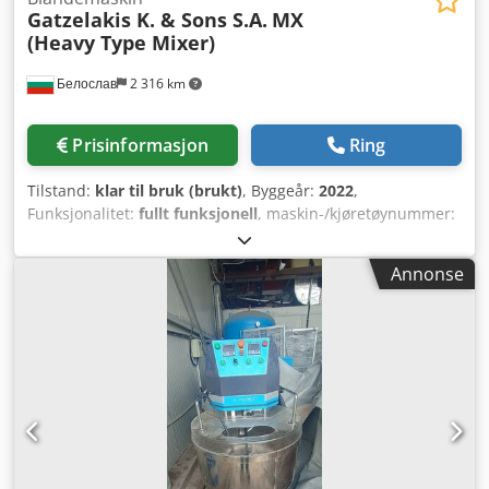
Gatzelakis K. & Sons S.A.
MX
(Heavy Type Mixer)
Белослав
2 316 km
Prisinformasjon
Ring
Tilstand:
klar til bruk (brukt)
, Byggeår:
2022
,
Funksjonalitet:
fullt funksjonell
, maskin-/kjøretøynummer:
MX332ME22
, totalvekt:
2 000 kg
, Selger industriell
deigblander Gatzelakis MX Heavy Type Mixer – en
Annonse
profesjonell maskin designet for bruk i bakerier,
brødfabrikker og produksjonslokaler. Maskinen er
produsert av den greske produsenten Gatzelakis K. & Sons
S.A., spesialisert på utstyr for næringsmiddelindustrien.
Dette er en heavy duty-blander med stor kapasitet, egnet
for intensiv og kontinuerlig produksjon.
Hovedspesifikasjoner: Modell: MX (Heavy Type Mixer)
Strømforsyning: 220 / 380 V Effekt: 24 kW Vekt: ca. 2000 kg
Årsmodell: 2022 Maskinen har en massiv og robust
konstruksjon, tiltenkt krevende bruk. Egnet for profesjonell