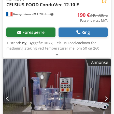
CELSIUS FOOD
ConduVec 12.10 E
190 €
Russy-Bémont
1 298 km
240 000 €
Fast pris pluss MVA
Forespørre
Ring
Tilstand:
ny
, Byggeår:
2022
, Celsius Food-stekovn for
matlaging Steking ved temperaturer mellom 50 og 260
grader Modell: ConduVec 12.10 E Chjdpexu Rk Tefx Afpoa
Ovnen er ubrukt og fortsatt i originalemballasjen.
Annonse