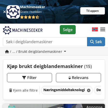
Machineseeker
Til appen
Gratis i butikken
Selge
Søk
/ ... / Brukt deigblandemaskiner
Kjøp brukt deigblandemaskiner
(15)
Filter
Relevans
Næringsmiddelteknologi
Deigb
Fjern alle filtre
Annonse