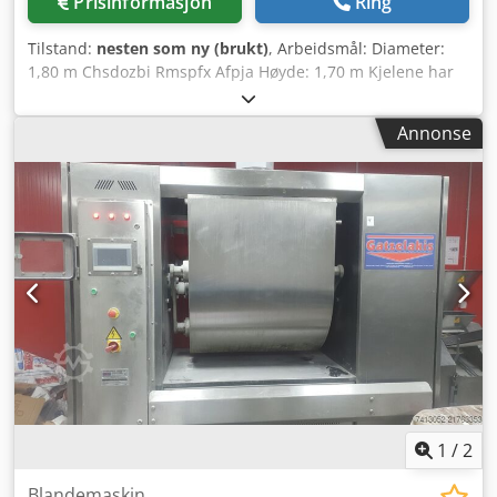
Prisinformasjon
Ring
Tilstand:
nesten som ny (brukt)
, Arbeidsmål: Diameter:
1,80 m Chsdozbi Rmspfx Afpja Høyde: 1,70 m Kjelene har
en dampkappe som fungerer som et varmekammer. Den
omslutter beholderen og varmen fordeles sirkulært under
Annonse
et visst trykk. Dampen leveres fra en kjele. Systemet brukes
vanligvis industrielt til bearbeiding av næringsmidler,
syltetøy, gelé, sjokolade, søtsaker, hermetikk, kjøtt, sauser
osv.
1
/
2
Blandemaskin