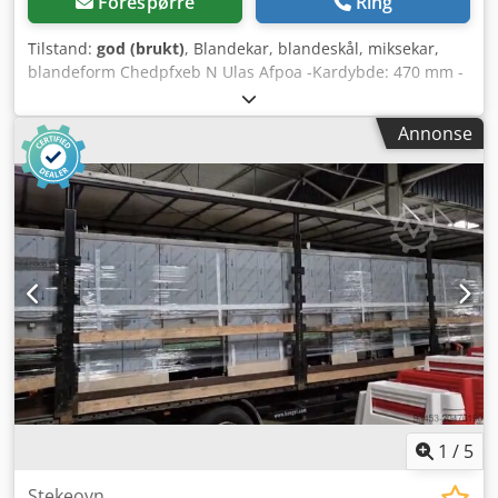
Forespørre
Ring
Tilstand:
god (brukt)
, Blandekar, blandeskål, miksekar,
blandeform Chedpfxeb N Ulas Afpoa -Kardybde: 470 mm -
Innhold: ca. 220 l -Hjørner: avrundet -Interne mål: 800 x
610 x D 470 mm -Eksterne mål: 840/860/H640 mm -Vekt: 32
Annonse
kg
1
/
5
Stekeovn