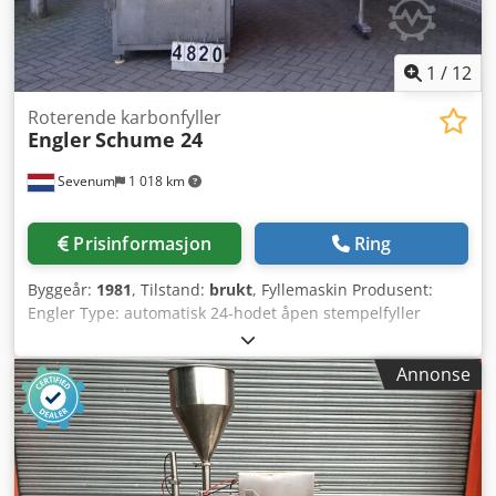
1
/
12
Roterende karbonfyller
Engler
Schume 24
Sevenum
1 018 km
Prisinformasjon
Ring
Byggeår:
1981
, Tilstand:
brukt
, Fyllemaskin Produsent:
Engler Type: automatisk 24-hodet åpen stempelfyller
Modell: Schume 24 Kapasitet: ca. 9 000 enheter per time
Chjdpfx Afeiby Rmepea Fyllevolum: opptil 800 ml Mål: L x B
Annonse
x H = 3 400 x 1 800 x 2 400 mm Vekt: 700 kg
Strømforsyning: 380 Volt – 50 Hz – 1,1 kW Annet:
innmatingsbeholder med dobbel skrue Verktøy: 720 ml
glass med TO-082 leveres som den er eller tilpasses
kundens behov