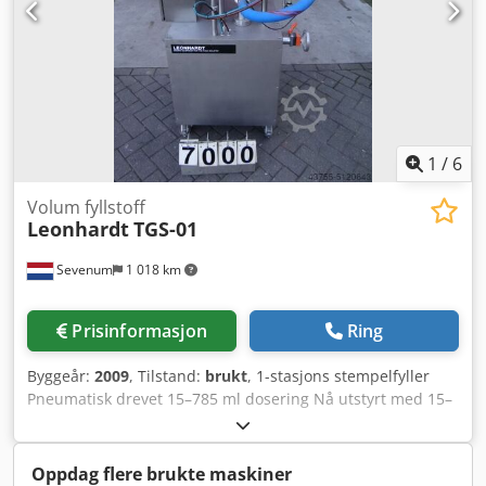
elektroskap / styring leveres i “as-is”-tilstand eller tilpasses
etter kundens ønsker
1
/
6
Volum fyllstoff
Leonhardt
TGS-01
Sevenum
1 018 km
Prisinformasjon
Ring
Byggeår:
2009
, Tilstand:
brukt
, 1-stasjons stempelfyller
Pneumatisk drevet 15–785 ml dosering Nå utstyrt med 15–
100 ml Chjdpsf Rkydsfx Afpea selges som den er eller
justeres etter kundens behov
Oppdag flere brukte maskiner