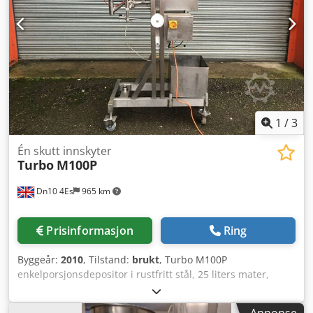
1
/
3
Én skutt innskyter
Turbo
M100P
Dn10 4Es
965 km
Prisinformasjon
Ring
Byggeår:
2010
, Tilstand:
brukt
, Turbo M100P
enkelporsjonsdepositor i rustfritt stål, 25 liters mater,
justerbar vektkontroll, variabel hastighet Cjdpfx Afsdbqx
Sjpsha
Annonse