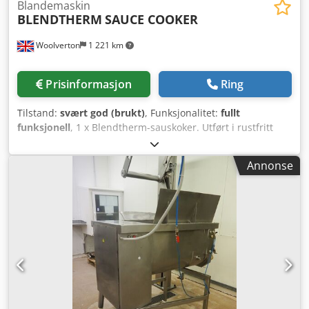
Blandemaskin
BLENDTHERM
SAUCE COOKER
Woolverton
1 221 km
Prisinformasjon
Ring
Tilstand:
svært god (brukt)
, Funksjonalitet:
fullt
funksjonell
, 1 x Blendtherm-sauskoker. Utført i rustfritt
stål. Med full prosesskontroll. Dampkappe, utløp foran,
med skrapeblandingsfunksjon langs sideveggen.
Annonse
Innvendige mål omtrent: 1,5 m x 750 mm x 600 mm. Totale
mål: 2,5 m x 1,1 m x 1,8 m høy. Chedpfjvxgy Asx Afpsa