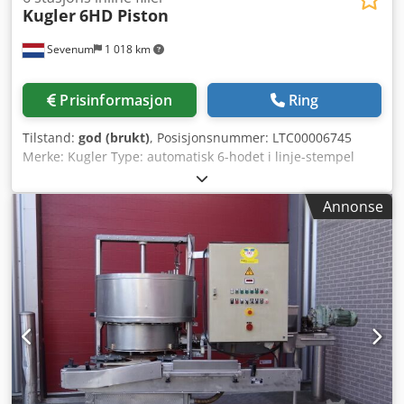
Kugler
6HD Piston
Sevenum
1 018 km
Prisinformasjon
Ring
Tilstand:
god (brukt)
, Posisjonsnummer: LTC00006745
Merke: Kugler Type: automatisk 6-hodet i linje-stempel
fyllemaskin Kapasitet: opptil 6 000 flasker per time,
avhengig av produkt og beholderstørrelse Volumområde:
Annonse
opptil 1 000 ml Ramme: rustfritt stål 1.4301 (AISI 304)
Dimensjoner: L x B x H = ca. 4000 x 1400 x 2500 mm
Strømforsyning: 400 Volt – 50 Hz – 3,0 kW Egenskaper:
justerbart volum, produkttank med nivåregistrering,
transportbånd med beholderposisjoneringsenhet,
inkludert sikkerhetsinnkapsling Verktøy: Maskinen leveres
med 1 sett bunnfyllingsdyser Chodpjhbvxfjfx Afpoa Selges
som den er eller tilpasses kundens behov