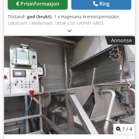
Prisinformasjon
Ring
Tilstand:
god (brukt)
, 1 x Hagesana kremvispemaskin.
Lokalisert i Melksham. Uttak £10. UKFM1-6803.
Chsdpfxexggx Ds Afpea
Annonse
1
/
4