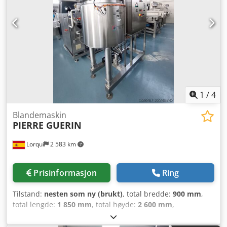
1
/
4
Blandemaskin
PIERRE GUERIN
Lorquí
2 583 km
Prisinformasjon
Ring
Tilstand:
nesten som ny (brukt)
, total bredde:
900 mm
,
total lengde:
1 850 mm
, total høyde:
2 600 mm
,