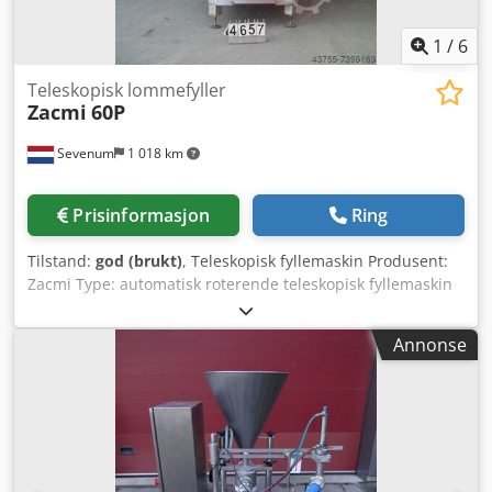
1
/
6
Teleskopisk lommefyller
Zacmi
60P
Sevenum
1 018 km
Prisinformasjon
Ring
Tilstand:
god (brukt)
, Teleskopisk fyllemaskin Produsent:
Zacmi Type: automatisk roterende teleskopisk fyllemaskin
med 60 lommer Kapasitet: opptil 36 000 bokser/time
Ramme: rustfritt stål Retning: venstre-høyre Mål: L x B x H
Annonse
= 2.600 x 2.600 x 2.000 mm Vekt: 1.500 kg Strømtilførsel:
380 Volt + 50 Hz – 3 kW Trykkluft: 6 Bar Funksjoner: inn- og
utmatings båndtransportør med lameller avledningsplater
roterende børste for fjerning av produkt fra topp-
teleskoper Codpfxsib A Ids Afpsha produktnivåkontroll
med nærhetssensorer høydetilpasning med elektrisk gir-
motor med støvtak Verktøy: 67mm sett Merknad: uten