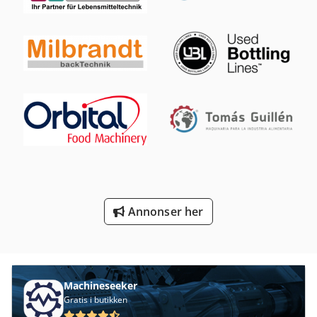
Skomaker Maskin Fresing Og Slipemaskin
Spor Og Pin Maskinen
Transport
Tre Maskin
Tre Maskinering Senter
Tre Vinduer
Tur 560
Annonser her
Vaskemaskin Av
Ved Forespørsler
Machineseeker
Gratis i butikken