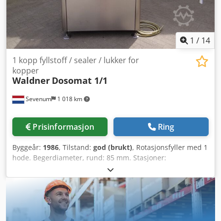
1
/
14
1 kopp fyllstoff / sealer / lukker for
kopper
Waldner
Dosomat 1/1
Sevenum
1 018 km
Prisinformasjon
Ring
Byggeår:
1986
, Tilstand:
god (brukt)
, Rotasjonsfyller med 1
hode. Begerdiameter, rund: 85 mm. Stasjoner:
begerutstabling, hoveddosering (150–250 ml) for viskøse
væskeprodukter, med materbeholder. Lokkutdeling med
vakuum, varmesveising, påsetting av trykklokk. Med
utmatnings-transportør. Maskinen har sikkerhetsdeksler i
pleksiglass. Styringssystem: Siemens, modell: S5. Totale
mål: 160 x 170 x 300 cm. 3 kW/230/380V. Kapasitet: