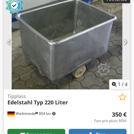
1
/
4
Tipplass
Edelstahl
Typ 220 Liter
350 €
Wiefelstede
804 km
Fast pris pluss MVA