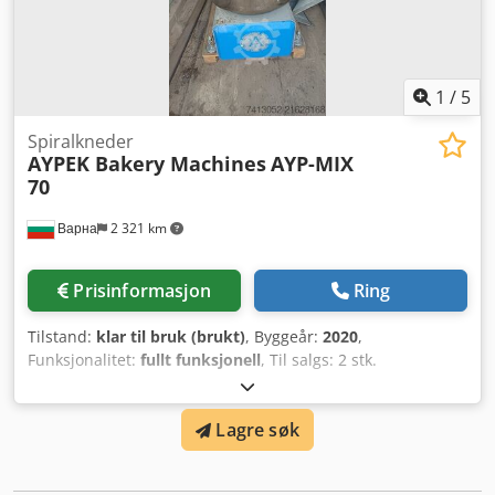
bruk under industrielle forhold. Chjdey Egk Hjpfx Afpja
Passer til bakerier, brødfabrikker og produksjon av
bakervarer. Kan besiktiges på stedet. Transport etter
avtale.
1
/
5
Spiralkneder
AYPEK Bakery Machines
AYP-MIX
70
Варна
2 321 km
Prisinformasjon
Ring
Tilstand:
klar til bruk (brukt)
, Byggeår:
2020
,
Funksjonalitet:
fullt funksjonell
, Til salgs: 2 stk.
profesjonelle spiral-deigmiksere AYPEK AYP-MIX 70, egnet
for bakerier, restauranter og næringsmiddelproduksjon.
Lagre søk
Cjdpfx Aeyybkksfpjha Disse industrimaskinene er
konstruert for intensiv bruk og gir jevn, høy kvalitet på
deigblandingen. Mikserne er i god stand og klare til bruk.