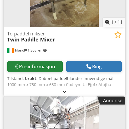
1
/
11
To-paddel mikser
Twin Paddle Mixer
Irland
1 308 km
Prisinformasjon
Ring
Tilstand:
brukt
, Dobbel paddelblander Innvendige mål:
1000 mm x 750 mm x 650 mm Codeym Ui Ejpfx Afpjha
Totale mål: 1500 mm x 1040 mm x 1770 mm I god
driftsmessig stand Fullt rustfritt stål
Annonse