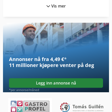
Vis mer
German
Hsc 20 Linear
Idx 23
International 433
Kgs 1670
Annonser nå fra 4,49 €
*
Klare Til Bruk
11 millioner kjøpere
venter på deg
Kreissaege Tre
Ls 703
Legg inn annonse nå
Ng 200
*per annonse/måned
Occupational Safety Og Helse
Produksjon Av Byggematerialer