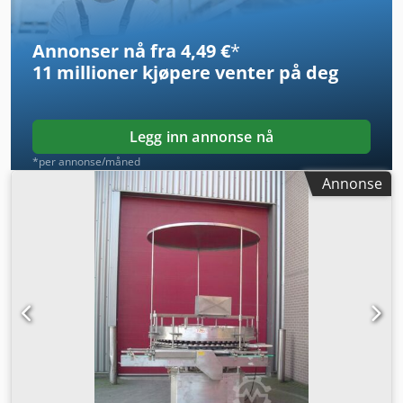
2700/time. Maskinen kan selges i eksisterende stand eller
tilpasses kundens behov. Flere bilder på forespørsel.
Annonser nå fra 4,49 €
*
Chsdpfx Afslyqu Repsa
11 millioner kjøpere
venter på deg
Legg inn annonse nå
*per annonse/måned
Annonse