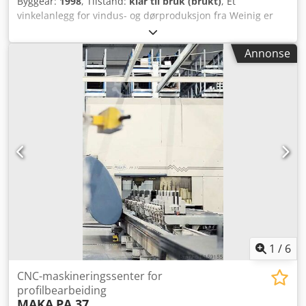
Byggeår:
1998
, Tilstand:
klar til bruk (brukt)
, Et
vinkelanlegg for vindus- og dørproduksjon fra Weinig er
tilgjengelig. Maks. utvendig verktøydiameter: 320 mm,
maks. verktøysvingkrets: 232 mm, lengde på notspindel:
Annonse
640 mm, profil- og parallellspindellengde: 285-320 mm,
styringssystem: Siemens WS400. Leveres komplett med full
verktøybestykning og sprossevindussystem.
Dokumentasjon følger med. Dedpstq U A Iefx Aavowa
1
/
6
CNC-maskineringssenter for
profilbearbeiding
MAKA
PA 37