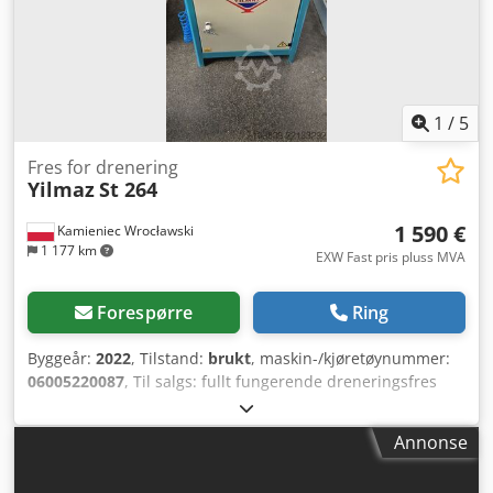
1
/
5
Fres for drenering
Yilmaz
St 264
1 590 €
Kamieniec Wrocławski
1 177 km
EXW Fast pris pluss MVA
Forespørre
Ring
Byggeår:
2022
, Tilstand:
brukt
, maskin-/kjøretøynummer:
06005220087
, Til salgs: fullt fungerende dreneringsfres
Yilmaz modell ST 264. Maskinen har vært på service.
Perfekt stand. Dedpfezdrvpjx Aavswa
Annonse