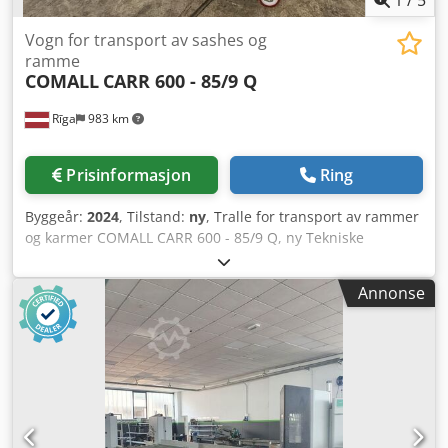
1
/
5
Vogn for transport av sashes og
ramme
COMALL
CARR 600 - 85/9 Q
Rīga
983 km
Prisinformasjon
Ring
Byggeår:
2024
, Tilstand:
ny
, Tralle for transport av rammer
og karmer COMALL CARR 600 - 85/9 Q, ny Tekniske
spesifikasjoner: - 9 rom med arbeidsbredde 84 mm -
Kontaktflater belagt med ripe- og støtsikker plast - Ruller
Annonse
for transport av rammer - 4 hjul Ø 125 mm, hvorav 2 med
låseanordning - Maks belastning: 560 kg - Leveres i kartong
Dwsdpfx Aaolfargsvea