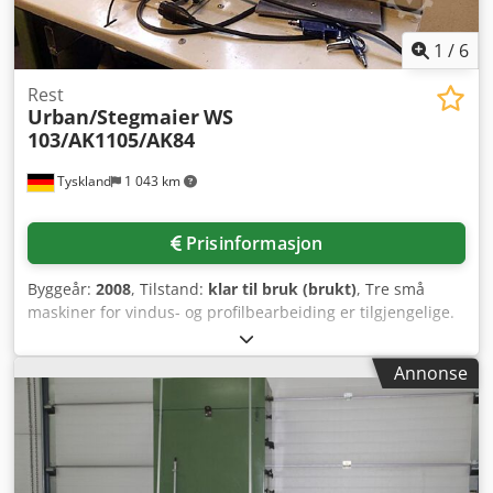
1
/
6
Rest
Urban/Stegmaier
WS
103/AK1105/AK84
Tyskland
1 043 km
Prisinformasjon
Byggeår:
2008
, Tilstand:
klar til bruk (brukt)
, Tre små
maskiner for vindus- og profilbearbeiding er tilgjengelige.
1) Vannhullfres Urban WS 103, produksjonsår: 2008. 2)
Enkelt-hodesveisemaskin Urban AKS 1105 med ny sylinder.
Annonse
3) Lav terskel Stegmaier AK 84 for karmrammer,
produksjonsår: 1984. Inspeksjon på stedet er mulig.
Separat salg mulig. Dwsdpfx Aaswwvwyovsa