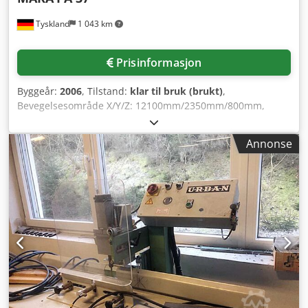
Tyskland
1 043 km
Prisinformasjon
Byggeår:
2006
, Tilstand:
klar til bruk (brukt)
,
Bevegelsesområde X/Y/Z: 12100mm/2350mm/800mm,
svingning A-akse: +/-98°, hurtiggående X/Y/Z/A:
45/45/24/10 m/min, bearbeidingslengde: 11000mm, turtall:
Annonse
24000 o/min, bord: 10 støttebjelker, 2 hydraulisk svingbare
arbeidsstoppere, styring: BWO 930, driftstimer: 23792 t,
dimensjoner X/Y: 18300mm/6250mm. Inkludert
portalutførelse med dobbeltsidig gentry-drift, kjølevæske-
sprayanlegg med minimumsmengde-fintåking.
Dokumentasjon tilgjengelig. Dodpotqfqxsfx Aavjwa