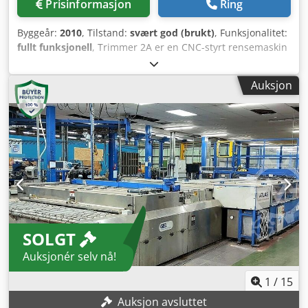
Prisinformasjon
Ring
Byggeår:
2010
, Tilstand:
svært god (brukt)
, Funksjonalitet:
fullt funksjonell
, Trimmer 2A er en CNC-styrt rensemaskin
for hjørner på PVC-rammer, med 2 interpolerte akser og
automatisk syklus. Maskinen kan, ved riktig konfigurasjon,
Auksjon
verifisere dimensjonene på arbeidsstykket. Den er utstyrt
med et 275 mm diamantsagblad som, via ulike
bearbeidingsprogrammer, gjør det mulig å rense
utvendige hjørner på forskjellige profiler. Trimmer 2A har
også øvre og nedre enheter med kniver for rensing av
sveisestrenger, samt øvre og nedre enheter med kniver for
rengjøring av innvendige hjørner. Bearbeiding av både
utvendige og innvendige hjørner kan kompletteres med
øvre og nedre bore-/fresenheter for rensing av hjørner
eller tetningsspor. Arbeidsenhetene kan programmeres
SOLGT
uavhengig av hverandre via en CNC-PC, som styrer
profilprogrammering og maskinens drift, enten i manuell
Auksjonér selv nå!
eller automatisk modus. Dodpfx Aaow Hk T Usvswa
1
/
15
Auksjon avsluttet