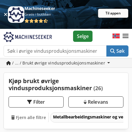
Machineseeker
Til appen
Gratis i butikken
Selge
Søk
/ ... / Brukt øvrige vindusproduksjonsmaskiner
Kjøp brukt øvrige
vindusproduksjonsmaskiner
(26)
Filter
Relevans
Metallbearbeidingsmaskiner og verkt
Fjern alle filtre