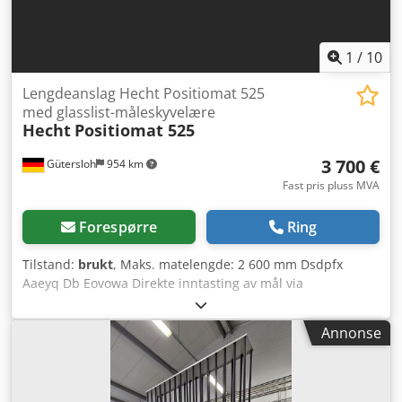
1
/
10
Lengdeanslag Hecht Positiomat 525
med glasslist-måleskyvelære
Hecht
Positiomat 525
3 700 €
Gütersloh
954 km
Fast pris pluss MVA
Forespørre
Ring
Tilstand:
brukt
, Maks. matelengde: 2 600 mm Dsdpfx
Aaeyq Db Eovowa Direkte inntasting av mål via
berøringsskjerm eller glasskala skyvelære Profilslæden kan
vippes opp for enkel innlegging
Annonse