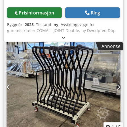
Prisinformasjon
Ring
Byggeår:
2025
, Tilstand:
ny
, Avviklingsvogn for
gummistrimler COMALL JOINT Double, ny Dwodpfed Dbp
Ujx Aavsa
Annonse