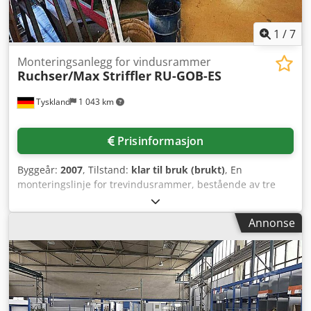
1
/
7
Monteringsanlegg for vindusrammer
Ruchser/Max Striffler
RU-GOB-ES
Tyskland
1 043 km
Prisinformasjon
Byggeår:
2007
, Tilstand:
klar til bruk (brukt)
, En
monteringslinje for trevindusrammer, bestående av tre
hovedkomponenter, er tilgjengelig. 1) Bord for montering
av rammer med stans og automatisk skrutrekker Powasert.
Annonse
2) Sag for glasslist, Max Striffler. 3) Maskin for boring av
hull for hjørnebeslag og håndtak, Ruchser RU-GOB-ES,
byggeår: 2007. Dokumentasjon er tilgjengelig. Det er mulig
å foreta en befaring på stedet. Kun salg av hele settet er
mulig. Dedjzi Eimepfx Aavowa