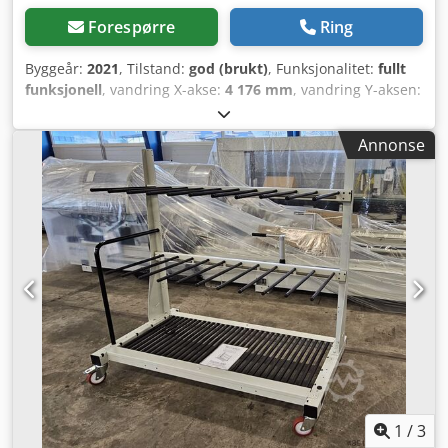
Forespørre
Ring
Byggeår:
2021
, Tilstand:
god (brukt)
, Funksjonalitet:
fullt
funksjonell
, vandring X-akse:
4 176 mm
, vandring Y-aksen:
1 040 mm
, bevegelsesavstand Z-akse:
540 mm
,
kontrollerprodusent:
ELUMATEC
, kontrollermodell:
SBZ
Annonse
122-ELUCAM
, effekt:
17,5 kW (23,79 hk)
,
inngangsspenning:
400 V
, inngangsstrøm:
24 A
, mating X-
akse:
120 m/min
, matingshastighet Y-akse:
60 m/min
,
mating Z-akse:
30 m/min
, posisjoneringsnøyaktighet:
0,1
mm
, spindelhastighet (maks.):
20 000 o/min
,
verktøylengde:
150 mm
, antall plasser i verktøymagasinet:
12
, ELUMATEC 122/73 CNC-styrt bearbeidingssenter for
lange emner - Frekvens: 50/60 Hz - Maks.
bearbeidingslengde uten bearbeiding av endearealet:
4050 mm - Bearbeidingsretning (bak og foran) Dodpfx
Aozktdzsavswa - Skivefresdiameter: 120 mm -
Spennemekanisme med automatisk forskyvning -
Verktøyholder: HSK-F 63 Merk: Varen må hentes på en
avtalt dato mellom 22.09. og 24.09.2026. Den nøyaktige
1
/
3
datoen vil bli bekreftet senere. FCA D-76227 Karlsruhe –