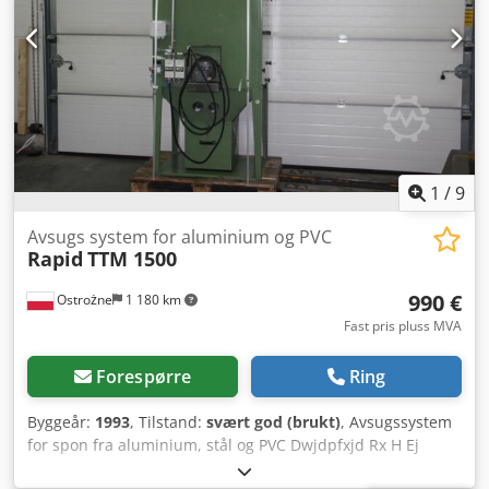
1
/
9
Avsugs system for aluminium og PVC
Rapid
TTM 1500
990 €
Ostrożne
1 180 km
Fast pris pluss MVA
Forespørre
Ring
Byggeår:
1993
, Tilstand:
svært god (brukt)
, Avsugssystem
for spon fra aluminium, stål og PVC Dwjdpfxjd Rx H Ej
Aavea Dimensjoner: 800x1000x2370