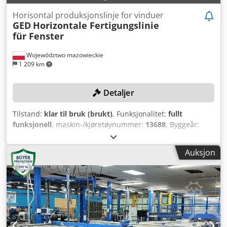
Horisontal produksjonslinje for vinduer
GED
Horizontale Fertigungslinie
für Fenster
Województwo mazowieckie
1 209 km
Detaljer
Tilstand:
klar til bruk (brukt)
, Funksjonalitet:
fullt
funksjonell
, maskin-/kjøretøynummer:
13688
, Byggeår:
2012
, egenvekt:
4 990 kg
, Fullautomatisert, horisontal
produksjonslinje for IGU og avstandsrammer!
Auksjon
Produksjonskapasitet på 1200 stk per skift! Dwjdsxdibpepfx
Aavsa TEKNISKE DETALJER Produksjonskapasitet: 150 stk/t
MASKINDETALJER Elektriske data Spenning: 480 VAC
Frekvens: 50/60 Hz Faser: 3 Største motorytelse: 2 A
Kortslutningsstrøm: 5 000 A Effekt: 142 kVA Maskinvekt: 4
990 kg UTSTYR GED Intercept
Ultra-/tinnrammebyggemaskin i-3 – CE-versjon Varme-kant