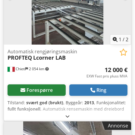
1
/
2
Automatisk rengjøringsmaskin
PROFTEQ
Lcorner LAB
12 000 €
Chieti
2 054 km
EXW Fast pris pluss MVA
Forespørre
Ring
Tilstand:
svært god (brukt)
, Byggeår:
2013
, Funksjonalitet:
fullt funksjonell
, Automatisk rensemaskin med dreiebord
for emner CNC-styrt rensemaskin Dwjdpfx Aoywcv Nsavea
Annonse