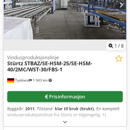
1
/
8
Vindusproduksjonslinje
Stürtz
STBAZ/SE-HSM-25/SE-HSM-
40/2MC/WST-30/FBS-1
Tyskland
1 043 km
Prisinformasjon
Byggeår:
2011
, Tilstand:
klar til bruk (brukt)
, En komplett
vindusproduksjonslinje fra Stürtz er tilgjengelig. 1)
Stangbearbeidingsanlegg Stürtz STBAZ-IPT-4000-V for
rammer, vindus- og dørfløyer samt midtstolper,