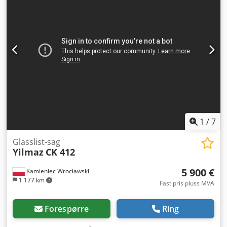
1
/
7
Glasslist-sag
Yilmaz
CK 412
5 900 €
Kamieniec Wrocławski
1 177 km
Fast pris pluss MVA
Forespørre
Ring