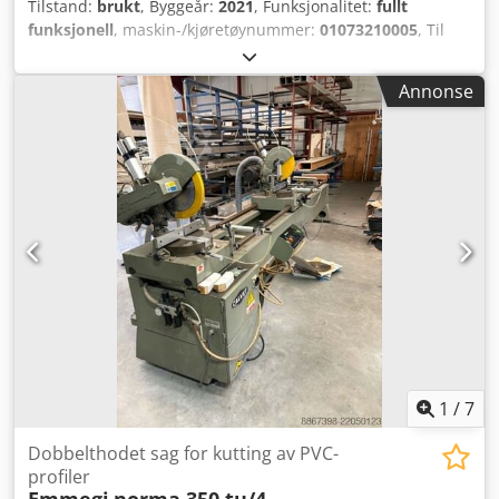
Tilstand:
brukt
, Byggeår:
2021
, Funksjonalitet:
fullt
funksjonell
, maskin-/kjøretøynummer:
01073210005
, Til
salgs: Yilmaz CK 412 glasslistesag med elektronisk
målebord Yilmaz SKN 301. Målebordets lengde er 3 m.
Annonse
Maskinen er utstyrt med en måleskinne som muliggjør
trådløs dataoverføring til målebordet. Målebordet stiller
seg automatisk inn til neste mål etter at kuttet er utført.
Det medfølger også en innmatings-transportør med lengde
på 1,5 m. Maskinen er i full stand etter service.
Dwjdpfszdruxjx Aavea
1
/
7
Dobbelthodet sag for kutting av PVC-
profiler