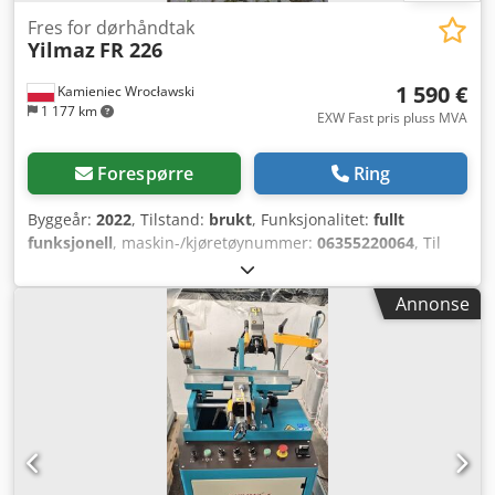
Fres for dørhåndtak
Yilmaz
FR 226
1 590 €
Kamieniec Wrocławski
1 177 km
EXW Fast pris pluss MVA
Forespørre
Ring
Byggeår:
2022
, Tilstand:
brukt
, Funksjonalitet:
fullt
funksjonell
, maskin-/kjøretøynummer:
06355220064
, Til
salgs: fullt funksjonell frese- og kopiermaskin med
trippelhode for håndtak. Maskinen er beregnet for PVC og
Annonse
aluminium. Leveres med sentreringstilbehør. I perfekt
stand. Maskinen har nylig vært gjennom service. Dsdpfx
Aezdrxwsavswa