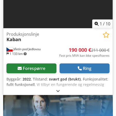
1
/
10
Produksjonslinje
Kaban
190 000 €
Jiřetín pod Jedlovou
211 000 €
1 133 km
Fast pris MVA kan ikke spesifiseres
Forespørre
Ring
Byggeår:
2022
, Tilstand:
svært god (brukt)
, Funksjonalitet:
fullt funksjonell
, Vi tilbyr en fungerende og regelmessig
vedlikeholdt produksjonslinje for plastvinduer til salgs. En
flott mulighet for mellomstore produsenter av PVC-vinduer.
Produksjonsår 2020–2022. • CNC-senter for bearbeiding og
skjæring av profiler FA 1082 = 121 000 EUR • Sveise- og
rengjøringssenter for hjørner TD 3020 = 62 000 EUR •