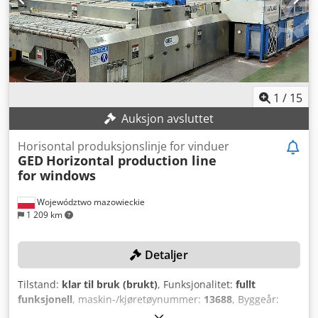
distansramme produksjonssystem Produksjon av Intercept
ULTRA rustfritt stål, ThinPlate eller BlackLine Merk:
Maskinen er tilgjengelig fra 02.12.2025!
1
/
15
Auksjon avsluttet
Horisontal produksjonslinje for vinduer
GED
Horizontal production line
for windows
Województwo mazowieckie
1 209 km
Detaljer
Tilstand:
klar til bruk (brukt)
, Funksjonalitet:
fullt
funksjonell
, maskin-/kjøretøynummer:
13688
, Byggeår:
2012
, egenvekt:
4 990 kg
, Fullautomatisert, horisontal