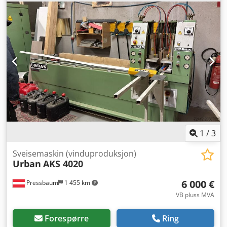
1
/
3
Sveisemaskin (vinduproduksjon)
Urban
AKS 4020
6 000 €
Pressbaum
1 455 km
VB pluss MVA
Forespørre
Ring