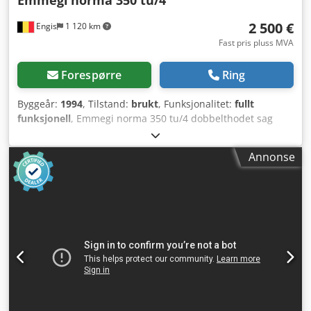
Emmegi
norma 350 tu/4
2 500 €
Engis
1 120 km
Fast pris pluss MVA
Forespørre
Ring
Byggeår:
1994
, Tilstand:
brukt
, Funksjonalitet:
fullt
funksjonell
, Emmegi norma 350 tu/4 dobbelthodet sag
med avsugssystem og reserveblader for kutting av PVC-
profiler. 2.500 € ekskl. mva. Ingen levering, må hentes på
Annonse
verkstedet. Dwsdpfxoza Smnj Aavoa