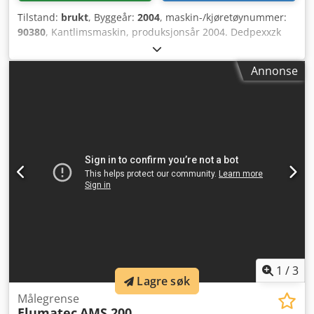
Tilstand:
brukt
, Byggeår:
2004
, maskin-/kjøretøynummer:
90380
, Kantlimsmaskin, produksjonsår 2004. Dedpexxzk
Sefx Aavewa
Annonse
1
/
3
Lagre søk
Målegrense
Elumatec
AMS 200