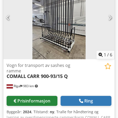
1
/
6
Vogn for transport av sashes og
ramme
COMALL
CARR 900-93/15 Q
Rīga
983 km
Prisinformasjon
Ring
Byggeår:
2024
, Tilstand:
ny
, Tralle for håndtering og
lagring av overdimensjonerte rammer/karm COMALL CARR