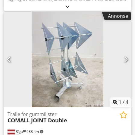
900-93/15 Q, ny Tekniske spesifikasjoner: - Kontaktflater
belagt med ripefri og støtsikker plast - Maks. høyde
Annonse
rammer/karm: 2500 mm - 16 par stolper - 15 rom med
arbeidsbredde 93 mm - 4 hjul Ø 125 mm, hvorav 2 med lås
Dwjdpom H Twgofx Aavja - Lastekapasitet: 850 kg
1
/
4
Tralle for gummilister
COMALL
JOINT Double
Rīga
983 km