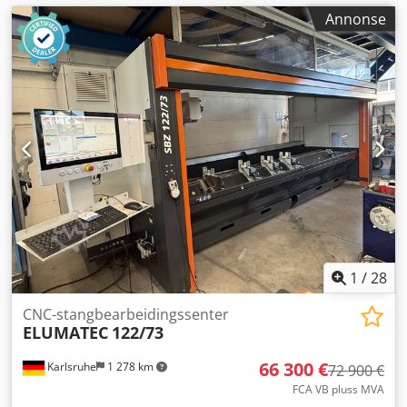
Annonse
1
/
28
CNC-stangbearbeidingssenter
ELUMATEC
122/73
66 300 €
Karlsruhe
1 278 km
72 900 €
FCA VB pluss MVA