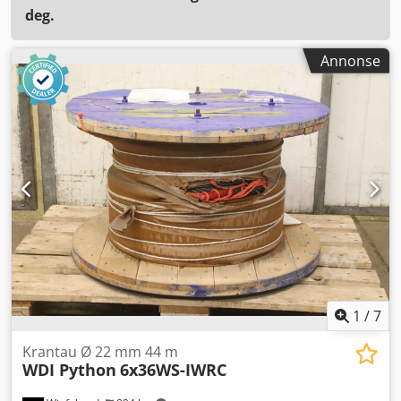
deg.
Annonse
1
/
7
Krantau Ø 22 mm 44 m
WDI Python
6x36WS-IWRC