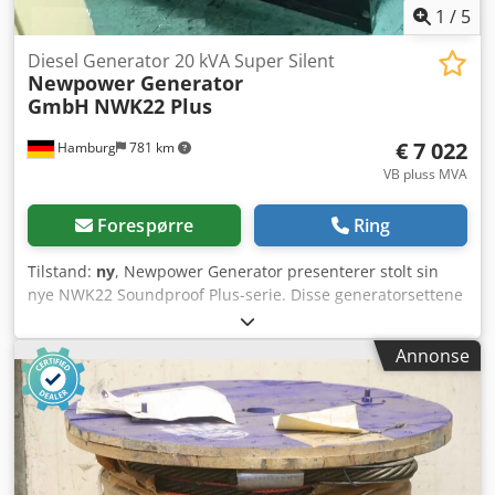
1
/
5
Diesel Generator 20 kVA Super Silent
Newpower Generator
GmbH
NWK22 Plus
€ 7 022
Hamburg
781 km
VB pluss MVA
Forespørre
Ring
Tilstand:
ny
, Newpower Generator presenterer stolt sin
nye NWK22 Soundproof Plus-serie. Disse generatorsettene
er utstyrt med ekstra lydgardiner i kabinene, som
garanterer 15 prosent reduksjon i støynivået
Annonse
sammenlignet med standardserien. Enheten er ny,
komplett inkludert styring, dieseltank, eksosbatterier, AVR,
batterilader, kjølevannsbereder, stikkontakter, FI
beskyttelsesbryter. - Forsterket lydisolering - Ekstra
stillegående drift - Nettovervåking, nettinnmating - Klar til
umiddelbar bruk Tekniske spesifikasjoner: Modell: NWK22