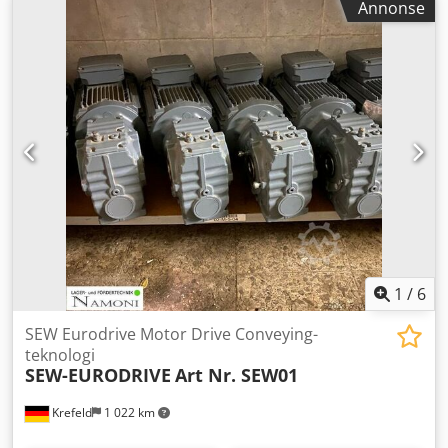
Annonse
generator-effekt 85 kVA væskekjølt motor seksylindret mål
(L/B/H) 270 / 120 / 210 cm vekt 1300 kg
1
/
6
SEW Eurodrive Motor Drive Conveying-
teknologi
SEW-EURODRIVE
Art Nr. SEW01
Krefeld
1 022 km