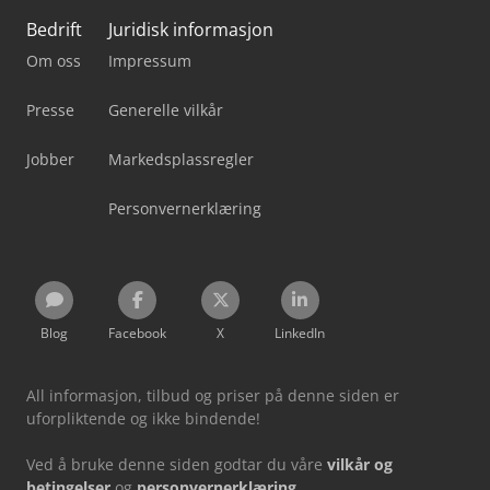
Bedrift
Juridisk informasjon
Om oss
Impressum
Presse
Generelle vilkår
Jobber
Markedsplassregler
Personvernerklæring
Blog
Facebook
X
LinkedIn
All informasjon, tilbud og priser på denne siden er
uforpliktende og ikke bindende!
Ved å bruke denne siden godtar du våre
vilkår og
betingelser
og
personvernerklæring
.