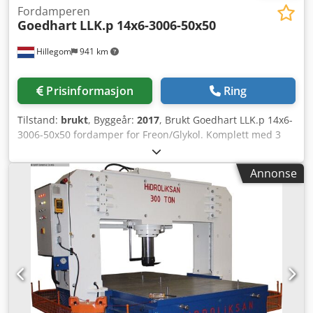
Fordamperen
Goedhart
LLK.p 14x6-3006-50x50
Hillegom
941 km
Prisinformasjon
Ring
Tilstand:
brukt
, Byggeår:
2017
, Brukt Goedhart LLK.p 14x6-
3006-50x50 fordamper for Freon/Glykol. Komplett med 3
Ziehl-Abegg FN050-ZID.DC.A7P2 vifter – 50/60 Hz – 1,0 kW –
1550 RPM – diameter 500 mm og en total luftstrøm på 25
Annonse
000 m³/t. Credpfx Anorlk Dcovof