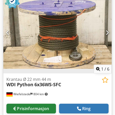
tilgjengelig - Transportmål: Ø 750 x 450 mm / Ø 745 x 465
mm - Vekt: 114 kg/stk / 108 kg/stk Cedpfx Aevw Svyenvjrf
1
/
6
Krantau Ø 22 mm 44 m
WDI Python
6x36WS-SFC
Wiefelstede
804 km
Prisinformasjon
Ring