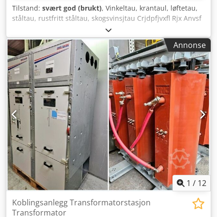
Tilstand:
svært god (brukt)
, Vinkeltau, krantaul, løftetau,
ståltau, rustfritt ståltau, skogsvinsjtau Crjdpfjvxfl Rjx Anvsf
- Produsent: WDI Python, krantaul / vinsjtau Ø 22 mm -
Tau-type: 6x36WS-SFC med 1x løkke, se bilder - Nominell
Annonse
bruddstyrke: 1960 N/mm² - Lengde: 44 m - Antall: 4 stk
ståltau tilgjengelig - Pris: per stk - Flere typer krantaul
tilgjengelig - Transportmål: Ø 800 x 570 mm - Vekt: 110
kg/stk
1
/
12
Koblingsanlegg Transformatorstasjon
Transformator