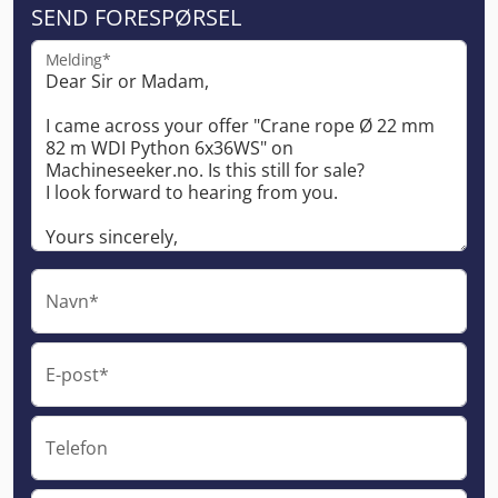
SEND FORESPØRSEL
Melding*
Navn*
E-post*
Telefon