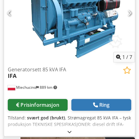
1
/
7
Generatorsett 85 kVA IFA
IFA
Miechucino
889 km
Prisinformasjon
Ring
Tilstand:
svært god (brukt)
, Strømagregat 85 kVA IFA – tysk
produksjon TEKNISKE SPESIFIKASJONER: diesel drift IFA-
motor 6VD14,5/12/2SRW generator VEB DGA 68/5
Cjdoivtazepfx Anvorf motoreffekt 68 kW maksimal