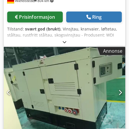
Wiefelstede
804 km
Prisinformasjon
Ring
Tilstand:
svært god (brukt)
, Vinsjtau, kranvaier, løftetau,
ståltau, rustfritt ståltau, skogsvinsjtau - Produsent: WDI
Python, kranvaier/vinsjtau Ø 22 mm - Tau type: 6x36WS-
IWRC - Lengde: 44 m - Antall: 2 stk ståltau tilgjengelig
Annonse
Codpevw S Aysfx Anvorf - Pris: per stk - Andre kranvaier
tilgjengelig - Transportmål: Ø 850 x 510 mm - Vekt: 126
kg/stk