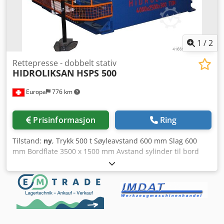
1
/
2
Rettepresse - dobbelt stativ
HIDROLIKSAN
HSPS 500
Europa
776 km
Prisinformasjon
Ring
Tilstand:
ny
, Trykk 500 t Søyleavstand 600 mm Slag 600
mm Bordflate 3500 x 1500 mm Avstand sylinder til bord
600 mm Hastighet ned 8 mm/sek Hastighet opp 16 mm/sek
Bevegelsesområde på bordet 2200 x 900 mm Totalt
effektbehov 30 kW Maskinvekt ca. 28 t 2. STANDARDUTSTYR
RAMME - Sveiset stålramme - Ramme og plater
presisjonsfreste med CNC-maskin - Forkrommet sylinder -
Arbeidsbord med gjengede hull HYDRAULIKK -