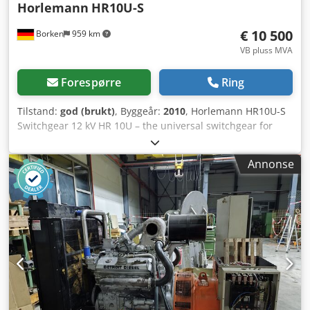
Horlemann
HR10U-S
€ 10 500
Borken
959 km
VB pluss MVA
Forespørre
Ring
Tilstand:
god (brukt)
, Byggeår:
2010
, Horlemann HR10U-S
Switchgear 12 kV HR 10U – the universal switchgear for
industry and utilities Modular medium-voltage switchgear
for solar power distribution Switchgear: Manufacturer:
Annonse
Horlemann Switching configuration: KKÜHTTT Type:
HR10U-S Rated voltage: 12 kV Rated current: 630 A Short-
circuit capacity: 20 kA/1s Height: 2060 mm Width: 1300 mm
Depth: 800 mm Cell width: 7 x 650 mm Busbar: aluminium
50 x 10 mm Weight: approx. 620 kg HR10U Rated Data: Ur:
12 kV Ir: 630 A Up: 75 kV Ik: 20 kA (1s) Ud: 28 kV Ip: 50 kA Fr:
50 Hz IAC: AFL 25 kA (1s) IP: IP4X According to IEC-62271-
200 (VDE 0671-200); 2003-11 TMC Cast Resin Transformer:
Design: Cast resin Primary voltage: 10 kV Secondary
voltage: 400 / 230 V Vector group: Dyn5 Year of