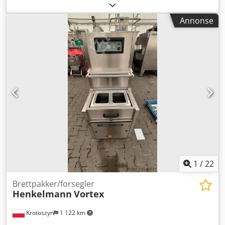
fungerende stand Dcedpfx Akst Tyivjbsk
Annonse
1
/
22
Brettpakker/forsegler
Henkelmann
Vortex
Krotoszyn
1 122 km