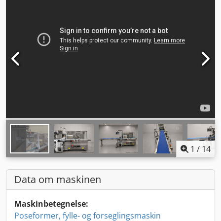
1
/
14
Data om maskinen
Maskinbetegnelse:
Poseformer, fylle- og forseglingsmaskin