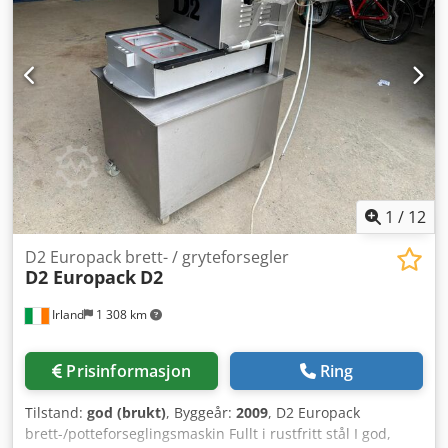
1
/
12
D2 Europack brett- / gryteforsegler
D2 Europack
D2
Irland
1 308 km
Prisinformasjon
Ring
Tilstand:
god (brukt)
, Byggeår:
2009
, D2 Europack
brett-/potteforseglingsmaskin Fullt i rustfritt stål I god,