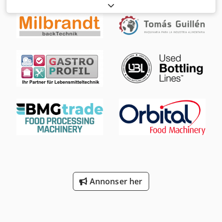
Zenith, årgang: 2012, vekt: ca. 870 kg, tilkoblingseffekt: 5
kW, pakkekapasitet: ca. 60 stk/min. 2) PFM Zenith, årgang:
2009, vekt: ca. 980 kg, tilkoblingseffekt: 6 kW,
pakkekapasitet: ca. 60 stk/min. Begge maskinene har vært
brukt i næringsmiddelindustrien for pakking av
enkeltposer i en større ytre pose. Dokumentasjon følger
med. Besiktigelse på stedet er mulig. Dedpfx
Akeubbzujbeck
Annonser her