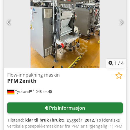
hele friteringskarets lengde til enden. Fritering under
nedsenking reduserer steketiden betydelig, med opptil 40
%. Fritereren kan ikke bare brukes med olje, men også
med vann, supper, sauser, marinader, sirup og lignende
væsker. Tekniske data: - Lengde: 2900 mm Dcedpfx Aow
Ngu Sjkbok - Friteringskarets (stekesone) lengde: 2350 mm
- Arbeidsbredde: 585 mm - Maks produkt høyde: 55 mm -
Maks fettmengde: 260 L - Steketid i minutter: 55 sek – 11
min (avhengig av produkttype) - Effekt: 56 kW
1
/
4
Flow-innpakning maskin
PFM
Zenith
Tyskland
1 043 km
Prisinformasjon
Tilstand:
klar til bruk (brukt)
, Byggeår:
2012
, To identiske
vertikale posepakkemaskiner fra PFM er tilgjengelig. 1) PFM