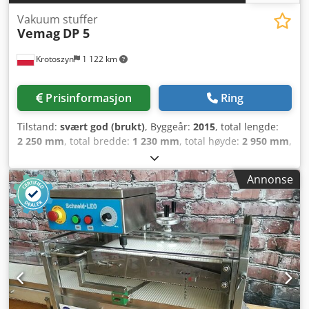
Vakuum stuffer
Vemag
DP 5
Krotoszyn
1 122 km
Prisinformasjon
Ring
Tilstand:
svært god (brukt)
, Byggeår:
2015
, total lengde:
2 250 mm
, total bredde:
1 230 mm
, total høyde:
2 950 mm
,
inngangsspenning:
400 V
, inngangsstrøm:
10 A
,
inngangsfrekvens:
50 Hz
, Vakuum fyllemaskin Merke:
Annonse
Vemag Modell: DP5 Produksjonsår: 2015 Dcodevztvpepfx
Akbjk Effekt: 6 kW Spenning: 400-460V 10A 3~50/60Hz
Vakuumkapasitet: 16 m³/t Porsjoneringsområde: 0-100.000
g Fyllekapasitet: 2300 kg/t Tankkapasitet: 250 l Mål:
2250x1227x2948 mm