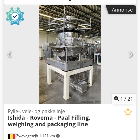
Akbsck Year of manufacture: 2007 Weight range: 24–85 g
Annonse
Hourly output: max. 4,680 pieces per hour 5-row line with
600 mm working width Integrated dough divider and drum
rounder, Multimatic Intermediate proofing time: 12 min 6
min before the long-roll station 6 min between the long-
roller and cutting station Rack proofing Maintenance-free
carrier chain with automatic tensioning Variable
depositing device for fermentation carrier trays for the 3
Euro sizes: 400×600 / 580×780 / 580×980 mm
Decontamination station Siemens touch screen control
Photos BEFORE refurbishment/cleaning
1
/
21
Fylle-, veie- og pakkelinje
Ishida - Rovema - Paal
Filling,
weighing and packaging line
Zwevegem
1 121 km