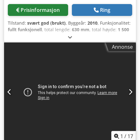
Prisinformasjon
Ring
Tilstand:
svært god (brukt)
, Byggeår:
2010
, Funksjonalitet:
fullt funksjonell
, total lengde:
630 mm
, total høyde:
1 500
mm
, total bredde:
900 mm
, inngangsspenning:
400 V
,
Pakkemaskin Merke: Henkelman Modell: Vortex Djdpfevz
Annonse
Tqtjx Akbock Årsmodell: 2010 Spenning: 400 V, 3-fas, 50 Hz,
6 A Effekt: 4 W Med vakuumpumpe BUSCH - RB 0021 B 3Z4
Pakkemaskinens dimensjoner: 630 mm x 900 mm x 1500
mm 2 former: - 2 x 160 mm x 210 mm - 6 x 100 mm x 80
mm
1
/
17