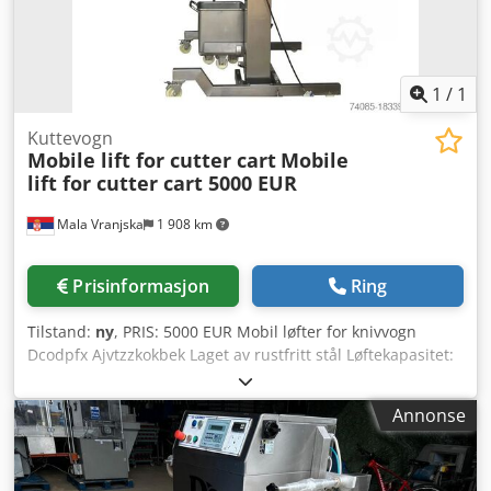
1
/
1
Kuttevogn
Mobile lift for cutter cart
Mobile
lift for cutter cart 5000 EUR
Mala Vranjska
1 908 km
Prisinformasjon
Ring
Tilstand:
ny
, PRIS: 5000 EUR Mobil løfter for knivvogn
Dcodpfx Ajvtzzkokbek Laget av rustfritt stål Løftekapasitet:
200 kg Mål: 1160x800x2900 mm Elektrisk effekt: 0,75 kW
Spenning: 220V 50Hz
Annonse