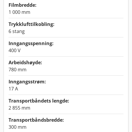
Filmbredde:
1 000 mm
Trykklufttilkobling:
6 stang
Inngangsspenning:
400 V
Arbeidshøyde:
780 mm
Inngangsstrøm:
17 A
Transportbåndets lengde:
2 855 mm
Transportbåndsbredde:
300 mm