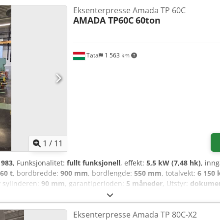
Eksenterpresse Amada TP 60C
AMADA TP60C
60ton
Tata
1 563 km
1
/
11
1983
, Funksjonalitet:
fullt funksjonell
, effekt:
5,5 kW (7,48 hk)
, inn
60 t
, bordbredde:
900 mm
, bordlengde:
550 mm
, totalvekt:
6 150 
v sylinderen:
90 mm
, garantiperioden:
5 måneder
, Utstyr:
dokumen
l salgs i tilnærmet ny stand Årsmodell: 1983 Presskraft: 60 tonn 
rd–stempel: 275 mm Slagjustering: 80 mm Bordstørrelse: 900 x 550
Eksenterpresse Amada TP 80C-X2
tid: 175 ms Spenning: 200 V, 50 Hz, 5,5 kW Maskinvekt: 6350 kg