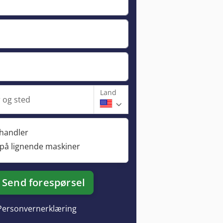
Land
og sted
rhandler
 på lignende maskiner
Send forespørsel
Personvernerklæring