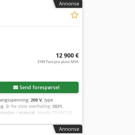
Annonse
12 900 €
EXW Fast pris pluss MVA
Send forespørsel
gangsspenning:
200 V
, type
kg
, år for siste overhaling:
2021
,
tasjon / manual
, Amada TP 60C-X2
Sentral smøring Slaglengde: 90 mm
 mm Stempelstørrelse: 500 x 400 mm
Annonse