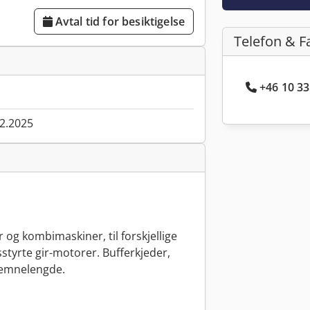
Avtal tid for besiktigelse
Telefon & F
+46 10 33
02.2025
og kombimaskiner, til forskjellige
sstyrte gir-motorer. Bufferkjeder,
l emnelengde.