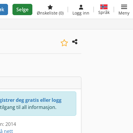
øk
Selge
Språk
Ønskeliste
(0)
Logg inn
Meny
istrer deg gratis eller logg
 tilgang til all informasjon.
en: 2014
å nett