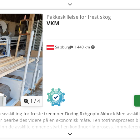
Pakkeskillelse for frest skog
VKM
Salzburg
1 440 km
1
/
4
keavskilling for freste treemner Dodog Rxhgopfx Akbock Med avskilli
r bearbeides videre på en økonomisk måte. I en totrinnsprosess bli
inn de avskilte emnene styrt i en kontinuerlig prosess. Innmateren
 den tilpasses emnets diameter, slik at kun ett stykke transporteres 
sen unngås.