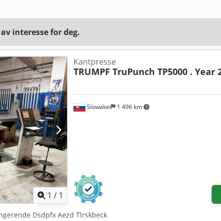
v interesse for deg.
Kantpresse
TRUMPF TruPunch TP5000 . Year 
Slowakei
1 496 km
Be om flere bilder
1
/
1
fungerende Dsdpfx Aezd Tlrskbeck