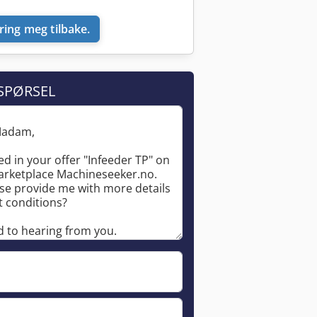
ring meg tilbake.
SPØRSEL