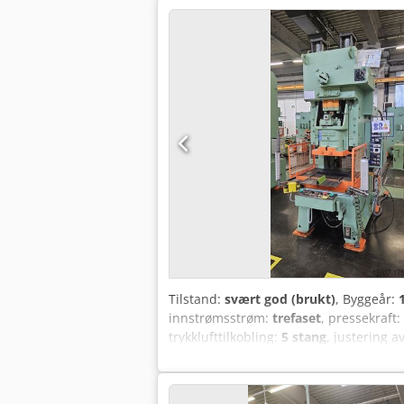
Tilstand:
svært god (brukt)
, Byggeår:
innstrømsstrøm:
trefaset
, pressekraft:
trykklufttilkobling:
5 stang
, justering a
eksenterskruepresse med luftkobling ti
Slagtakt: 65–100 slag/min Avstand bo
Dcjdpfx Aksu Haqhsbok Total reaksjons