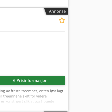
Annonse
Prisinformasjon
ng av freste treemner, enten løst lagt
r treemnene skilt for videre
 er konstruert slik at også buede
videre til enhver tid, og