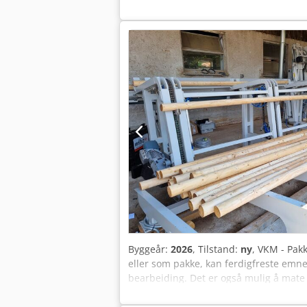
Byggeår:
2026
, Tilstand:
ny
, VKM - Pak
eller som pakke, kan ferdigfreste emne
bearbeiding. Det er også mulig å mate 
emner mates inn pålitelig. I tillegg kan
produksjonsstans i den videre proses