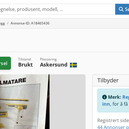
S
egg
Annonse-ID: A18465436
Tilstand
Plassering
rsel
Brukt
Askersund
Tilbyder
Merk:
Reg
inn,
for å få
Registrert sid
44 Annonser p