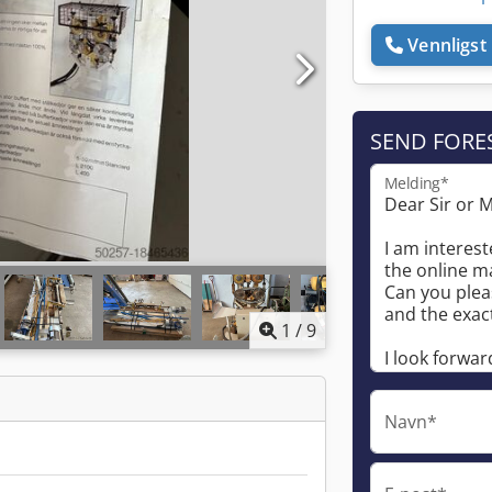
Vennligst 
SEND FORE
Melding*
1
/
9
Navn*