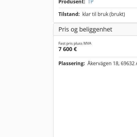
Produsent:
TP
Tilstand:
klar til bruk (brukt)
Pris og beliggenhet
Fast pris pluss MVA
7 600 €
Plassering:
Åkervägen 18, 69632 