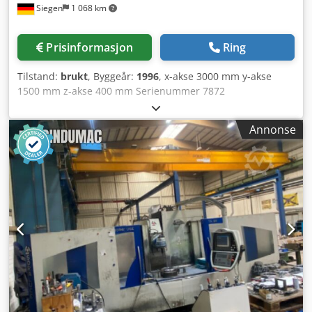
Siegen
1 068 km
akse (ø400 x 40 mm x 40 kg) Kjøling Tankvolum liter: 340 L
Høytrykkskjøling bar: 20 Maskintid: Timer under strøm:
75.294 Driftstid: 33.525 Grunnmaskin: dimensjoner/vekt
Prisinformasjon
Ring
Vekt kg: 8.000
Tilstand:
brukt
, Byggeår:
1996
, x-akse 3000 mm y-akse
1500 mm z-akse 400 mm Serienummer 7872
Spontransportsystem MAYFRAN 40.6GS-HR/SP20 Styring
SIEMENS SINUMERIK 820 Bordflate 3000 x 1500 mm
Annonse
Bordbelastning 1000 kg / m2 Verktøyskifter 52 stk.
Maskinvekt ca. 15 000 kg UNISIGN - Uniport 4 -
Bearbeitingssenter - Vertikal Styring: SIEMENS SINUMERIK
820 40 820 driftstimer Inkluderer spontransportør fra
produsent MAYFRAN, type 40.6GS-HR/SP20 Dodpfx Asud
Ixlsd Sjkr Totalvekt: 15 000 kg