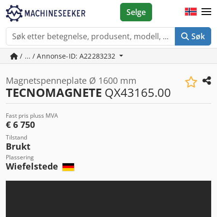
Selge
Søk
/ ... / Annonse-ID: A22283232
Magnetspenneplate Ø 1600 mm
TECNOMAGNETE
QX43165.00
Fast pris pluss MVA
€ 6 750
Tilstand
Brukt
Plassering
Wiefelstede