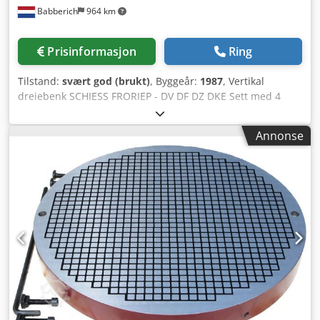
Babberich
964 km
Prisinformasjon
Ring
Tilstand:
svært god (brukt)
, Byggeår:
1987
, Vertikal
dreiebenk SCHIESS FRORIEP - DV DF DZ DKE Sett med 4
kraftige spennbakker for SCHIESS FRORIEP DV, DF, DZ og
DKE Bakke-bredde: 90 mm Bakke-høyde: 75 mm
Annonse
Hullavstand i lengderetning (senter til senter): 125 mm
Hullavstand i tverrretning (senter til senter): 250 mm
Lengde: 1200 mm Dkodpfx Aezc H Uxed Sjr Bredde: 800
mm Høyde: 400 mm Vekt: 500 kg Vennligst merk:
Informasjonen på denne siden er gitt etter beste evne av
oss, og hvor mulig, hentet fra produsenten. Opplysningene
gis i god tro, men nøyaktigheten kan ikke garanteres. De
utgjør derfor ingen juridisk representasjon eller
kontraktsvilkår. Vi anbefaler å kontrollere alle viktige
detaljer.