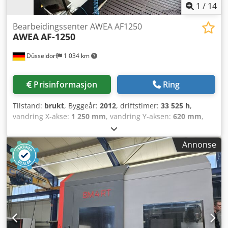
1
/
14
Bearbeidingssenter AWEA AF1250
AWEA
AF-1250
Düsseldorf
1 034 km
Prisinformasjon
Ring
Tilstand:
brukt
, Byggeår:
2012
, driftstimer:
33 525 h
,
vandring X-akse:
1 250 mm
, vandring Y-aksen:
620 mm
,
bevegelsesavstand Z-akse:
620 mm
, kontrollerprodusent:
Heidenhain iTCN 530
, emnevekt (maks.):
1 000 kg
,
Annonse
bordbredde:
620 mm
, bordlengde:
1 350 mm
, totalvekt:
8 000 kg
, spindelhastighet (min.):
15 000 o/min
,
verktøylengde:
220 mm
, verktøydiameter:
150 mm
,
verktøyvekt:
7 g
, CNC-styring: Heidenhain iTCN530 Aker X-
akse vandring mm: 1.250 Y-akse vandring mm: 620 Djdpfx
Ajxlrnbed Sskr Z-akse vandring mm: 620 C-akse grader:
360º (0,001º) B-akse grader: ±115 (0,001º) Arbeidsbord
Borddimensjoner mm: 1.350 x 620 Maks. arbeidsstykkevekt