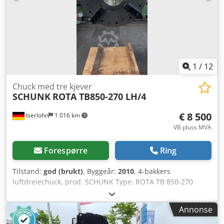
hurtigmatingshastigheter på 25.000 mm/min. Dersom du
er på jakt etter høykvalitets fresemaskiner, bør du vurdere
Soraluce TA-20-maskinen vi har til salgs. Ta kontakt med
oss for mer informasjon. Dsdpfsyvq Rrsx Ad Sekr •
Borddimensjoner: 2.000 x 800 mm • Freshode: Manuelt
universalfresehode • Hurtigmatning (X/Y/Z): 25.000
mm/min • Elektronisk håndratt: HEIDENHAIN HR 410
1
/
12
Tekniske spesifikasjoner Konus ISO 50
Chuck med tre kjever
SCHUNK
ROTA TB850-270 LH/4
€ 8 500
Iserlohn
1 016 km
VB pluss MVA
Forespørre
Ring
Tilstand:
god (brukt)
, Byggeår:
2010
, 4-bakkers
luftdreiechuck, prod. SCHUNK Type: ROTA TB 850-270
LH/4, år 2010, med styreenhet. Dkedpfxsubbx Hs Ad Ssr
Chuckediameter: 850 mm Boring: 270 mm Bakkene er
Annonse
individuelt justerbare, med mange myke bakker, i god
stand.