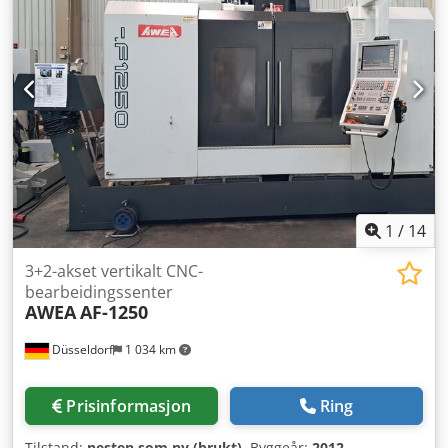
1
/
14
3+2-akset vertikalt CNC-
bearbeidingssenter
AWEA
AF-1250
Düsseldorf
1 034 km
Prisinformasjon
Ring
Tilstand:
nesten som ny (brukt)
, Byggeår:
2012
,