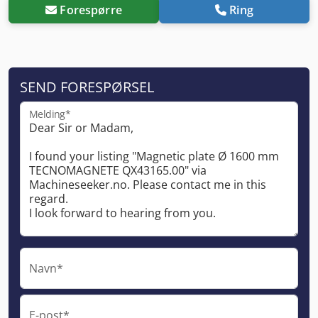
Forespørre
Ring
SEND FORESPØRSEL
Melding*
Navn*
E-post*