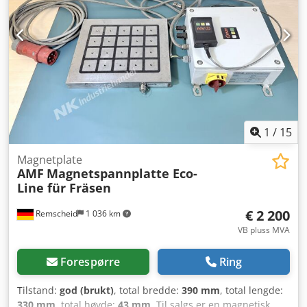
Magnetisk spennplate 400x1000x80 mm, 60
kg/kvadratmeter, 18x18 – 2300 EUR Magnetisk spennplate
500x1000x80 mm, 60 kg/kvadratmeter, 18x18 – 2800 EUR
Magnetiske spennplater, runde bord av denne typen med
en diameter på 200–800 mm. Dkjdpfozd Rlvjx Ad Sor
1
/
15
Magnetplate
AMF
Magnetspannplatte Eco-
Line für Fräsen
€ 2 200
Remscheid
1 036 km
VB pluss MVA
Forespørre
Ring
Tilstand:
god (brukt)
, total bredde:
390 mm
, total lengde:
330 mm
, total høyde:
43 mm
, Til salgs er en magnetisk