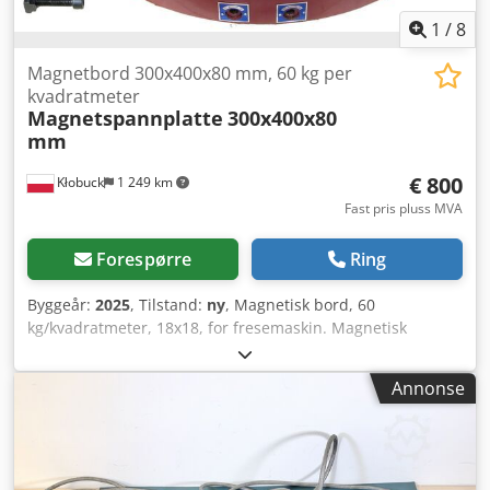
1
/
8
Magnetbord 300x400x80 mm, 60 kg per
kvadratmeter
Magnetspannplatte
300x400x80
mm
€ 800
Kłobuck
1 249 km
Fast pris pluss MVA
Forespørre
Ring
Byggeår:
2025
, Tilstand:
ny
, Magnetisk bord, 60
kg/kvadratmeter, 18x18, for fresemaskin. Magnetisk
spennplate 200x300x80 mm, 60 kg/kvadratmeter, 18x18 –
470 EUR Magnetisk spennplate 200x400x80 mm, 60
Annonse
kg/kvadratmeter, 18x18 – 660 EUR Magnetisk spennplate
300x400x80 mm, 60 kg/kvadratmeter, 18x18 – 800 EUR
Magnetisk spennplate 300x600x80 mm, 60
kg/kvadratmeter, 18x18 – 1100 EUR Magnetisk spennplate
400x800x80 mm, 60 kg/kvadratmeter, 18x18 – 1880 EUR