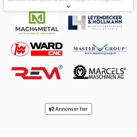
spennplate fra AMF i god brukt stand, som vist på bildene.
Tekniske data: • Produsent: AMF • Eco-Line
magnetspennplate for fresing • Modell: 550723, ny
artikkelnummer: 559715 Dedpfx Adeyhmz As Sjkr • Med
styreenhet: 550738 eller 561438 • Plate dimensjoner: ca.
390 x 330 mm • Gjengehull: M8 oppe / M10 på siden •
Platehøyde: ca. 43 mm • Med ekstra håndbetjeningsenhet:
550744 • Tilstand: Brukt, funksjonell Internasjonale kjøpere
er velkommen! Du får en faktura med spesifisert
merverdiavgift. Inspeksjon/henting mulig etter avtale i
42855 Remscheid. Salg fra lokasjon 42855 Remscheid, fritt
lastet. Forbehold om feil i tekniske data og
mellomslagssalg. Lagerplassering: Skap 2
Annonser her