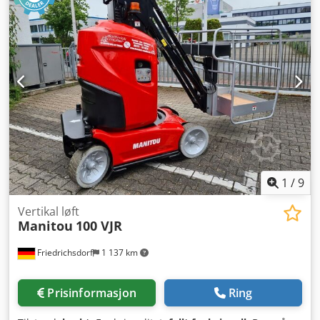
1
/
9
Vertikal løft
Manitou
100 VJR
Friedrichsdorf
1 137 km
Prisinformasjon
Ring