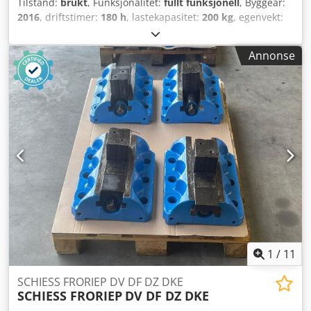
Tilstand:
brukt
, Funksjonalitet:
fullt funksjonell
, Byggeår:
2016
, driftstimer:
180 h
, lastekapasitet:
200 kg
, egenvekt:
2 700 kg
, byggehøyde:
1 990 mm
, drivstofftype:
elektrisk
,
total lengde:
2 820 mm
, drivtype:
Elektro
, armrekkevidde:
Annonse
3 000 mm
, konstruksjonsbredde:
990 mm
, arbeidshøyde:
9 900 mm
, Vertikal løfteplattform Tilstand, teknisk: veldig
bra Dekk foran, type: massive dekk Dekk foran, størrelse:
16-5-11 1-4 Dekk foran, tilstand: 80–100 % Dodpfx
Aezdwbkod Sokr Dekk bak, type: massive dekk Dekk bak,
størrelse: 16-5-11 1-4 Dekk bak, tilstand: 80–100 % Batteri,
volt: 24 V Batteri, Ah: 250 Ah Batteri, produksjonsår: 2016
Batteri, tilstand: 60–80 %
1
/
11
SCHIESS FRORIEP DV DF DZ DKE
SCHIESS FRORIEP
DV DF DZ DKE