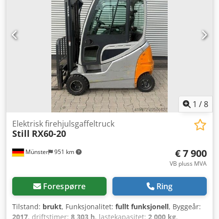
20 Tilstand: Klar til bruk og fullt funksjonell Teknisk
tilstand: normal Forhjulstype: Non Marking
Forhjulstilstand: 60 - 80% Bakhjulstype: Non Marking
Bakhjulstilstand: 60 - 80% Credpfx Asw U E Uujnvsf Batteri
Volt: 48V Batteri Ah: 625Ah Batteritype: PzS Sideskift, 3.
ventil, arbeidslys bak, arbeidslys foran,
1
/
8
Elektrisk firehjulsgaffeltruck
Still
RX60-20
€ 7 900
Münster
951 km
VB pluss MVA
Forespørre
Ring
Tilstand:
brukt
, Funksjonalitet:
fullt funksjonell
, Byggeår:
2017
, driftstimer:
8 303 h
, lastekapasitet:
2 000 kg
,