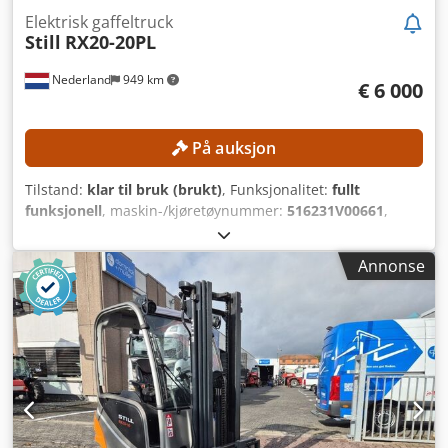
Elektrisk gaffeltruck
Still
RX20-20PL
Nederland
949 km
€ 6 000
På auksjon
Tilstand:
klar til bruk (brukt)
, Funksjonalitet:
fullt
funksjonell
, maskin-/kjøretøynummer:
516231V00661
,
Byggeår:
2019
, driftstimer:
10 214 h
, lastekapasitet:
2 000
kg
, løftehøyde:
7 960 mm
, fri løftehøyde:
2 710 mm
,
Annonse
drivstofftype:
elektrisk
, mastetype:
triplex
, gaffellengde:
1 200 mm
, TEKNISKE DETALJER Løftekapasitet: 2 000 kg
Løftehøyde: 7 960 mm Friløft: 2 710 mm Gaffellengde: 1 200
mm Maks. gaffelbredde: 940 mm Min. gaffelbredde: 240
mm MASKINDETALJER Masttype: Triplex Batteri Drift:
Elektrisk Batteritype: 6PzS750 Batteriets produksjonsår:
2019 Batterikapasitet: 750 Ah Batterispenning: 48 V
Batterikassens mål (L x B x H): 825 x 735 x 630 mm
Driftstimer: 10 214 timer Mål og vekt Mål (L x B x H): 2 150 x