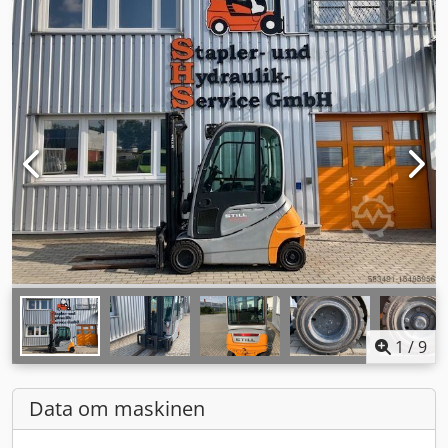
1
/
9
Data om maskinen