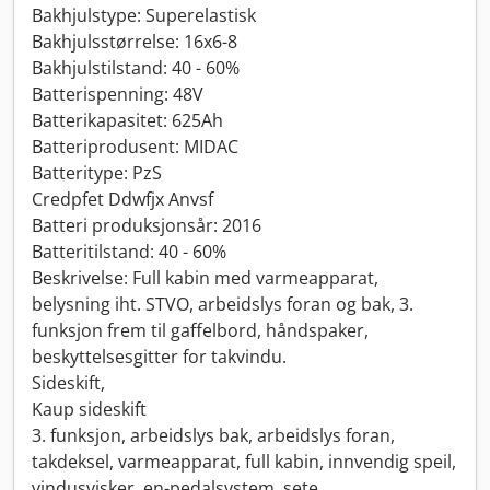
Bakhjulstype: Superelastisk
Bakhjulsstørrelse: 16x6-8
Bakhjulstilstand: 40 - 60%
Batterispenning: 48V
Batterikapasitet: 625Ah
Batteriprodusent: MIDAC
Batteritype: PzS
Credpfet Ddwfjx Anvsf
Batteri produksjonsår: 2016
Batteritilstand: 40 - 60%
Beskrivelse: Full kabin med varmeapparat,
belysning iht. STVO, arbeidslys foran og bak, 3.
funksjon frem til gaffelbord, håndspaker,
beskyttelsesgitter for takvindu.
Sideskift,
Kaup sideskift
3. funksjon, arbeidslys bak, arbeidslys foran,
takdeksel, varmeapparat, full kabin, innvendig speil,
vindusvisker, en-pedalsystem, sete,