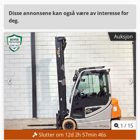
Disse annonsene kan også være av interesse for
deg.
Auksjon
1
/
15
Slutter om
12
d
2
h
57
min
44
s