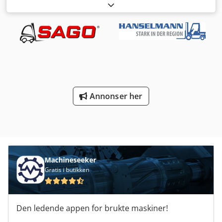
bruktutstyrsenteret for mer informasjon. Crodpfezflnhex
Anvof
Annonser her
Machineseeker
Gratis i butikken
Den ledende appen for brukte maskiner!