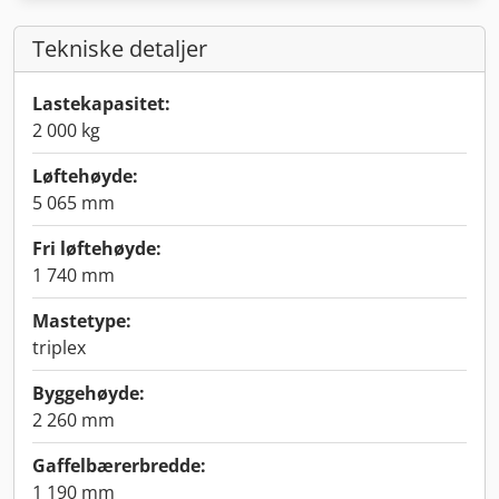
Tekniske detaljer
Lastekapasitet:
2 000 kg
Løftehøyde:
5 065 mm
Fri løftehøyde:
1 740 mm
Mastetype:
triplex
Byggehøyde:
2 260 mm
Gaffelbærerbredde:
1 190 mm