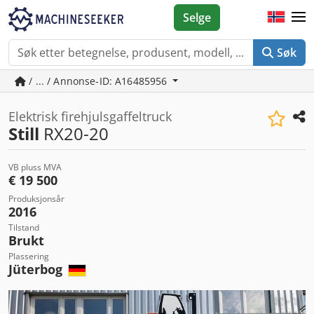
Selge
Søk
/ ... / Annonse-ID: A16485956
Elektrisk firehjulsgaffeltruck
Still
RX20-20
VB pluss MVA
€ 19 500
Produksjonsår
2016
Tilstand
Brukt
Plassering
Jüterbog