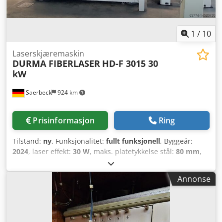
1
/
10
Laserskjæremaskin
DURMA FIBERLASER
HD-F 3015 30
kW
Saerbeck
924 km
Prisinformasjon
Ring
Tilstand:
ny
, Funksjonalitet:
fullt funksjonell
, Byggeår:
2024
, laser effekt:
30 W
, maks. platetykkelse stål:
80 mm
,
maks. plate tykkelse aluminium:
50 mm
, Durma HD-F 3015
Fiber laserskjæresystem med 30 kW, presentert av Durma
Annonse
Maschinen GmbH, er en førsteklasses
fiberlaserskjæremaskin utviklet for maksimal presisjon og
effektivitet i metallbearbeiding. Som direkte produsent
med lokasjoner i Münster og Staufenberg, står Durma