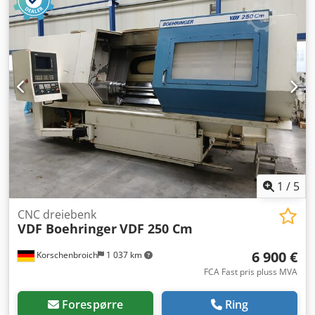
weight: approx. 5.7 t Cjdexq Hk Uepfx Abgoha Required
space: approx. 10.5 x 2 x 1.9 m The Swiss-type automatic
lathe is in good condition, immediately operational, and is
sold complete with tool holders and spare parts. >> Two
identical STAR 32T Swiss-type automatic lathes are
available.
1
/
5
CNC dreiebenk
VDF Boehringer
VDF 250 Cm
6 900 €
Korschenbroich
1 037 km
FCA Fast pris pluss MVA
Forespørre
Ring