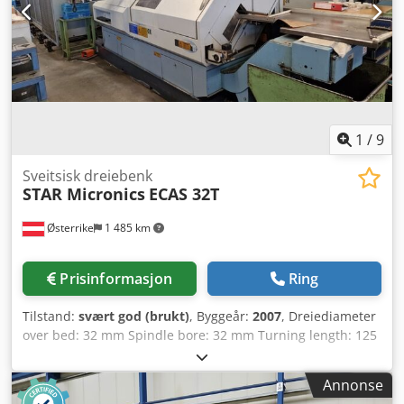
1
/
9
Sveitsisk dreiebenk
STAR Micronics
ECAS 32T
Østerrike
1 485 km
Prisinformasjon
Ring
Tilstand:
svært god (brukt)
, Byggeår:
2007
, Dreiediameter
over bed: 32 mm Spindle bore: 32 mm Turning length: 125
mm Control: YASKAWA SIEMENS 840 DI V2 Spindle speed:
7,000 rpm Maximum workpiece length: 150 mm Clamping
Annonse
diameter: 32 mm Feed rate: 0 - 2,000 mm/min Machine