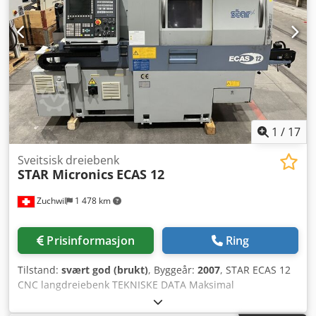
maks. 150 mm Spennediameter: 32 mm Mating: 0 – 2 000
mm/min MASKINDETALJER Maskinvekt: ca. 5,7 t Csdpfox U
Tchjx Abgsha Plassbehov: ca. 10,5 x 2 x 1,9 m
Tilkoblingsspenning: 200 V, 3 faser Frekvens: 50 / 60 Hz
Tilkobledeffekt: 8,0 kVA
1
/
17
Sveitsisk dreiebenk
STAR Micronics
ECAS 12
Zuchwil
1 478 km
Prisinformasjon
Ring
Tilstand:
svært god (brukt)
, Byggeår:
2007
, STAR ECAS 12
CNC langdreiebenk TEKNISKE DATA Maksimal
maskineringsdiameter: 13 mm Maks. pinolslag: 205 mm
Maksimal borekapasitet: Stasjonært verktøy: 10 mm Drevne