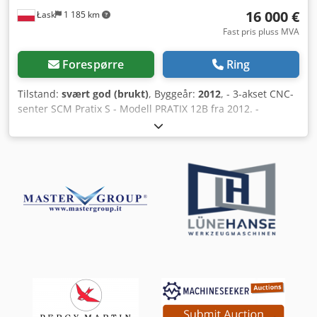
16 000 €
Łask
1 185 km
Fast pris pluss MVA
Forespørre
Ring
Tilstand:
svært god (brukt)
, Byggeår:
2012
, - 3-akset CNC-
senter SCM Pratix S - Modell PRATIX 12B fra 2012. -
Arbeidsområde X, Y, Z akser: 2500x1250x150+ mm - Antall
verktøyplasser i magasinet: 8 - Maskinbord: Raster
aluminium bord, 2 seksjoner. - Styring: PC-kontroll -
Programvare: SCM NESTING, SCM XILOG MAESTRO -
Serienummer: AH/115920 Antall fresakser: 1 Boreaggregat:
1 - praktisk talt ubrukt Maksimal spindelhastighet: 24 000
o/min Verktøyfeste: HSK-F63 Hovedmotor: 6,6 kW Portal-
konstruksjon: Maskin med bevegelig portal
Vakuumpumper: 2 stk. BECKER fra 2012 - en plassert
utenfor, den andre installert i maskinen. Chjdpfx Aouu
Ntgobgea Vakuumpumpens kapasitet m³/t: 240/280 m³/h
Grensesnitt for lesing av CAD-format (.dxf) Sikkerhet:
Avvisere Vekt ca. 2 500 kg Lengde: 5 900 mm Bredde: 2 790
mm Høyde: 2 190 mm Automatisk måling av verktøylengde