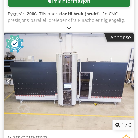
Prisinformasjon
Byggeår:
2006
, Tilstand:
klar til bruk (brukt)
, En CNC-
presisjons-parallell dreiebenk fra Pinacho er tilgjengelig.
Spisshøyde: 180 mm, spissavstand: 750 mm–1000 mm,
dreiemål over føringsbenk/langslide/tverrslede: 360
Annonse
mm/335 mm/198 mm, bredde på benk: 250 mm,
spindelboring: 42 mm, turtall: 4000 o/min, matehastighet
X/Z: 10 m/min, hurtigdeg X/Z: 10 m/min. Pinoldiameter: 58
mm, pinollengde: 200 mm, Morsekon: MK3, min.
gjennomgang på medløpende/faste bakker: 10 mm, maks.
gjennomgang på medløpende/faste bakker: 70 mm/114
mm, styring: Fanuc 0i. Dokumentasjon er tilgjengelig.
Besiktigelse på stedet er mulig. Chjdpfx Abewftcvjgoa
1
/
6
Glasskantsystem