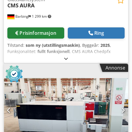
CMS
AURA
Barbing
1 299 km
Prisinformasjon
Ring
Tilstand:
som ny (utstillingsmaskin)
, Byggeår:
2025
,
Funksjonalitet:
fullt funksjonell
, CMS AURA Chedpfx
Abewd Ihqogsa Automatisk vertikal tørrkantingsmaskin
Kantingsprosess med totalt 8 slipeskiver og direkte avsug
Annonse
Maks. bearbeidingshøyde: 2 700 mm Bearbeidbar glass-
tykkelse: 4–22 mm Maks. glasslengde: 3 100 / 4 500 mm
Kan brukes som frittstående enhet eller integrert i ISO-
linje Ekstremt brukervennlig og praktisk talt vedlikeholdsfri