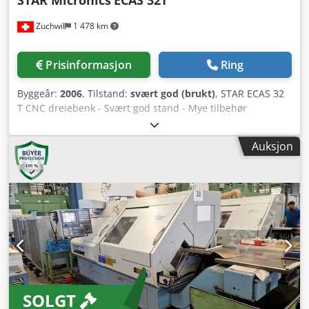
STAR Micronics
ECAS 32T
kN Dimensjoner og vekt: Maskinmål (L × B × H): ca. 5.400 ×
Zuchwil
1 478 km
3.200 × 2.400 mm Maskinvekt: ca. 11.000 kg Utstyr:
Svingbart betjeningspanel Hydraulikksystem fra
HYDROKRAFT Kjølemiddelsystem med 600 l tank, pumpe:
Prisinformasjon
Ring
maks trykk 5,5 bar, kapasitet 60 l/min, pumpeeffekt 1,1 kW
Spontransportør med 325 l tankkapasitet, utkast til høyre
Byggeår:
2006
, Tilstand:
svært god (brukt)
, STAR ECAS 32
3-bakkers kraftchuck Oljetåkeavsug Elektrisk skap med
T CNC dreiebenk - Svært god stand - Mye tilbehør
kjøleaggregat og temperaturregulator fra RITTAL Styring:
tilgjengelig - Detaljert bildegalleri i PDF-katalogen
SIEMENS SINUMERIK 840 C Varianter og forskjeller Det
Chedpfxsl R Ix Ss Abgsa TEKNISKE DATA Maks.
finnes ulike varianter av VDF 250-serien, som for eksempel
Auksjon
bearbeidingsdiameter: 32 mm Maks. spindelvandring: 350
VDF 250 CU, med ulike styringer (f.eks. PHILIPS B2T) og
mm Revolverhode, første: 10 stasjoner Revolverhode,
tekniske spesifikasjoner. Enkelte modeller leveres med
andre: 10 stasjoner Antall dreieverktøy: Maks. 2 verktøy /
drevne verktøy og bakdokke, andre er rene chuckmaskiner
stasjon Verktøyskaft: 16 mm Slireholder: Antall verktøy:
uten bakdokke. Konklusjon Boehringer VDF 250 Cm er en
Maks. 3 verktøy / stasjon Maks. borekapasitet: 23 mm
allsidig CNC-dreiebenk med høy stabilitet og presisjon.
Maks. gjengekapasitet: M12 X P1.75 Maks. gjengekapasitet
Med robust design og omfattende utstyr egner den seg
(gjengebakke): M12 X P1.75 Motordrevet verktøy, antall:
svært godt til produksjon av chuckdeler i ulike
Maks. 2 verktøy / 1 stasjon Maks. borekapasitet
produksjonsmiljøer.
(motordrevet): 10 mm Maks. gjengekapasitet (motordrevet):
M8 X P1.25 Maks. fresekapasitet: 12 mm Maks.
SOLGT
sporfresekapasitet: 2 mm X 10 mm Hovedspindel, min.