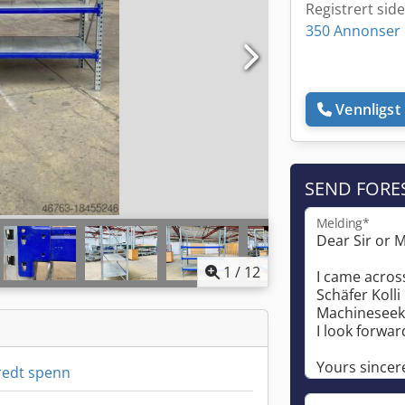
Registrert sid
350 Annonser 
Vennligst 
SEND FORE
Melding*
1
/
12
redt spenn