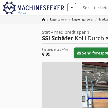
Norge
Lagerteknikk
Lagreingsreoler
Bredts
Stativ med bredt spenn
SSI Schäfer
Kolli Durchl
Fast pris pluss MVA
Send forespø
€ 99