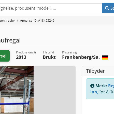
S
pennreoler
Annonse-ID: A18455246
aufregal
Produksjonsår
Tilstand
Plassering
rsel
2013
Brukt
Frankenberg/Sa.
Tilbyder
Merk:
Reg
inn,
for å få