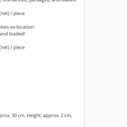
net) / piece
lves ex-location:
 and loaded!
net) / piece
prox. 30 cm, Height: approx. 2 cm,