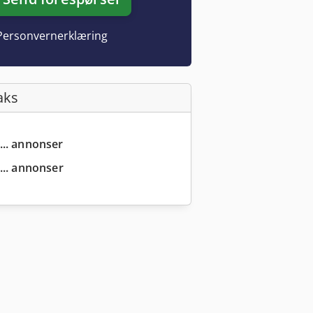
Personvernerklæring
aks
... annonser
... annonser