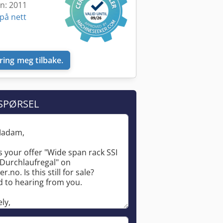
en: 2011
på nett
ring meg tilbake.
SPØRSEL