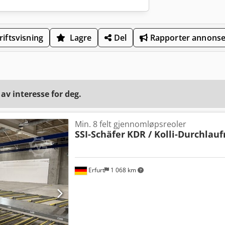
iftsvisning
Lagre
Del
Rapporter annons
v interesse for deg.
Min. 8 felt gjennomløpsreoler
SSI-Schäfer
KDR / Kolli-Durchlauf
Erfurt
1 068 km