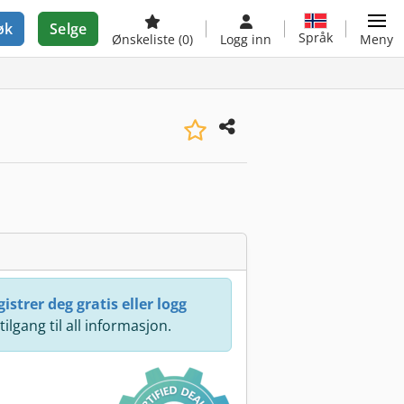
øk
Selge
Språk
Ønskeliste
(0)
Logg inn
Meny
istrer deg gratis eller logg
 tilgang til all informasjon.