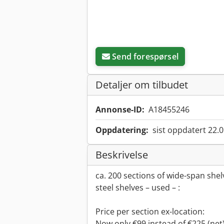
Send forespørsel
Detaljer om tilbudet
Annonse-ID:
A18455246
Oppdatering:
sist oppdatert 22.
Beskrivelse
ca. 200 sections of wide-span shelv
steel shelves – used – :
Price per section ex-location:
Now only €99 instead of €225 (net