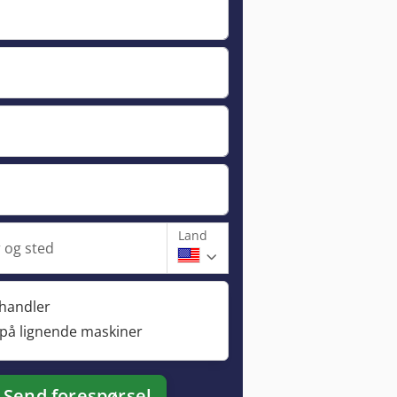
Land
og sted
rhandler
 på lignende maskiner
Send forespørsel