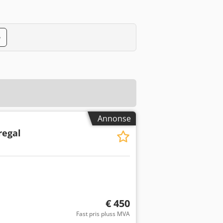
e
Annonse
regal
€ 450
Fast pris pluss MVA