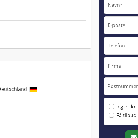
Navn*
E-post*
Telefon
Firma
Postnummer 
 Deutschland
Jeg er fo
Få tilbud