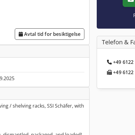
Avtal tid for besiktigelse
Telefon & F
+49 6122 
+49 6122 
09.2025
ing / shelving racks, SSI Schäfer, with
), dismantled, packaged, and loaded!