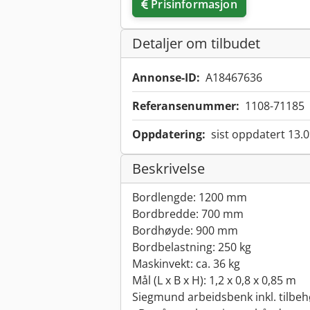
Prisinformasjon
Detaljer om tilbudet
Annonse-ID:
A18467636
Referansenummer:
1108-71185
Oppdatering:
sist oppdatert 13.
Beskrivelse
Bordlengde: 1200 mm
Bordbredde: 700 mm
Bordhøyde: 900 mm
Bordbelastning: 250 kg
Maskinvekt: ca. 36 kg
Mål (L x B x H): 1,2 x 0,8 x 0,85 m
Siegmund arbeidsbenk inkl. tilbeh