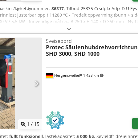
maskin-/kjøretøynummer:
86317
, Tilbud 25335 Crsdpfx Adjx D U Eys
rinnløst justerbar opp til 1280 °C - Tredelt oppvarming (bunn + sid
 V / 5,5 kW - Innvendige mål ca.: B 250 x H 140 x D 350 mm - Nyttb
 x H 600 x D 750 mm - Vekt ca.: 80 kg
Sveisebord
Protec Säulenhubdrehvorrichtun
SHD 3000, SHD 1000
Hergensweiler
1 433 km
1
/
15
itet:
fullt funksjonell
, lastekapasitet:
5 000 kg
, Søyleløft-dreieinnr