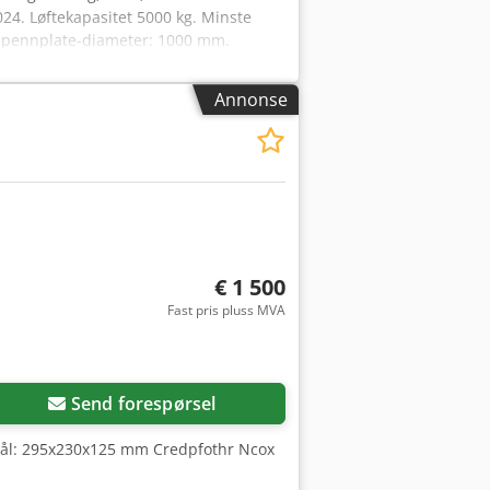
024. Løftekapasitet 5000 kg. Minste
 Spennplate-diameter: 1000 mm.
1000 kg, 2000 kg, 3000 kg, 5000 kg,
Annonse
€ 1 500
Fast pris pluss MVA
Send forespørsel
 mål: 295x230x125 mm Credpfothr Ncox