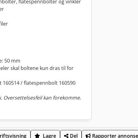
bolter, flatespennbolter og vinkler
er
iler
e: 50 mm
er skal boltene kun dras til for
 160514 / flatespennbolt 160590
. Oversettelsesfeil kan forekomme.
iftsvisning
Lagre
Del
Rapporter annons