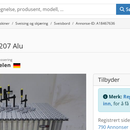
S
skiner
Sveising og skjæring
Sveisbord
Annonse-ID: A18467636
207 Alu
assering
elen
Tilbyder
Merk:
Reg
inn,
for å få
Registrert sid
790 Annonser 