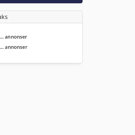
aks
... annonser
... annonser