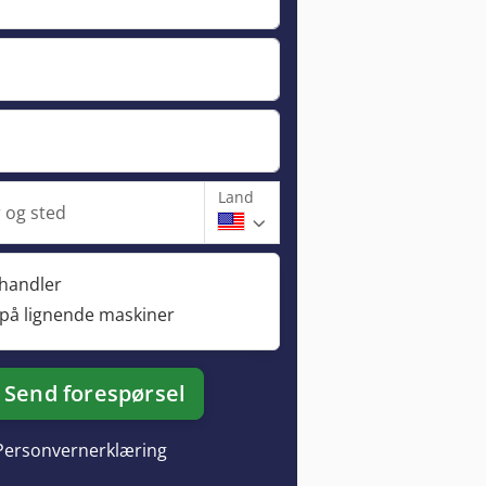
Land
og sted
rhandler
 på lignende maskiner
Send forespørsel
Personvernerklæring