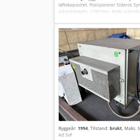
løftekapasitet. Posisjonerer Sideros Sy
arbeidshøyde: 1100 mm. Maks arbeidsh
Dreiemoment: 2,2 kW. Heisemotor: 2 x 2,
10000 kg, 20000 kg. Be om tilbud. Crod
Byggeår:
1994
, Tilstand:
brukt
, Maks. 
Ad Sof