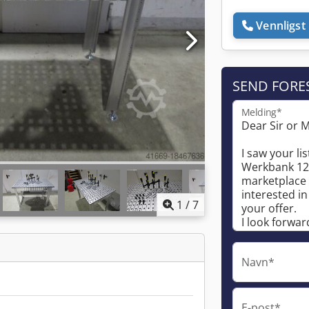
Vennligst 
SEND FORE
Melding*
1
/
7
Navn*
E-post*