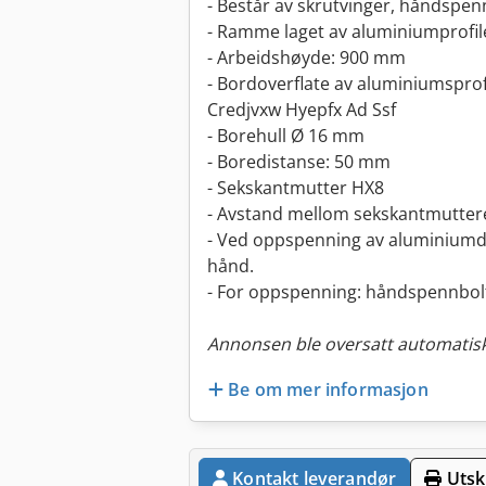
- Består av skrutvinger, håndspenn
- Ramme laget av aluminiumprofil
- Arbeidshøyde: 900 mm
- Bordoverflate av aluminiumsprof
Credjvxw Hyepfx Ad Ssf
- Borehull Ø 16 mm
- Boredistanse: 50 mm
- Sekskantmutter HX8
- Avstand mellom sekskantmutter
- Ved oppspenning av aluminiumdel
hånd.
- For oppspenning: håndspennbolt
Annonsen ble oversatt automatisk
Be om mer informasjon
Kontakt leverandør
Utskr