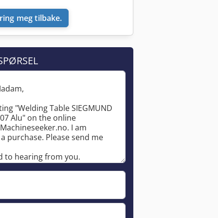
ring meg tilbake.
SPØRSEL