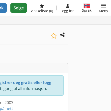
øk
Selge
Språk
Ønskeliste
(0)
Logg inn
Meny
istrer deg gratis eller logg
 tilgang til all informasjon.
en: 2003
på nett