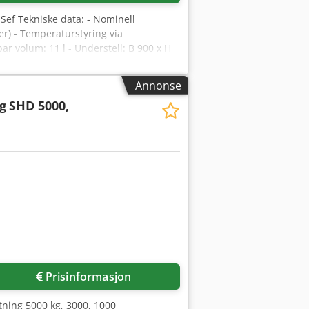
 Sef Tekniske data: - Nominell
er) - Temperaturstyring via
ar volum: 11 l - Understell: B 900 x H
Annonse
g
SHD 5000,
Prisinformasjon
etning 5000 kg, 3000, 1000