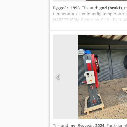
Byggeår:
1993
, Tilstand:
god (brukt)
, 
temperatur / kontinuerlig temperatur t
NABERTHERM Controller C 19 - Drift: 400
900 x D 950 mm - Plassbehov ca.: B 800
Tilstand:
ny
, Byggeår:
2024
, Funksjonal