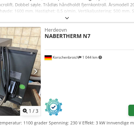
ncrolift. Dobbel søyle. Trådløs håndholdt fjernkontroll. Årsmodell 2
øyde: 1600 mm. Hastighet: 0,5 o/min. Vertikaljustering: 500 mm.
2 kW. Flere ulike søyleløft-dreieinnretninger tilgjengelig: 500 kg, 
pfx Adouk Niyj Sjf
Herdeovn
NABERTHERM
N7
Korschenbroich
1 044 km
1
/
3
temperatur: 1100 grader Spenning: 230 V Effekt: 3 kW Innvendige