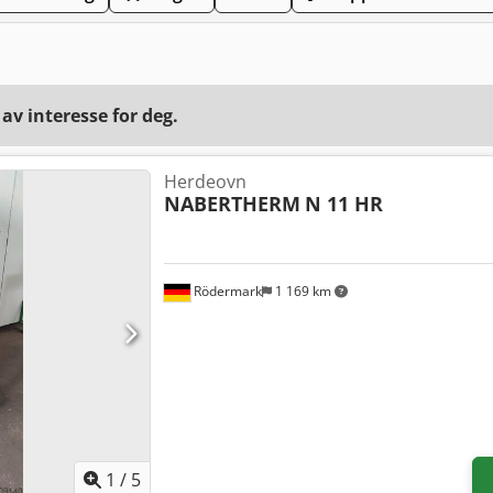
v interesse for deg.
Herdeovn
NABERTHERM
N 11 HR
Rödermark
1 169 km
1
/
5