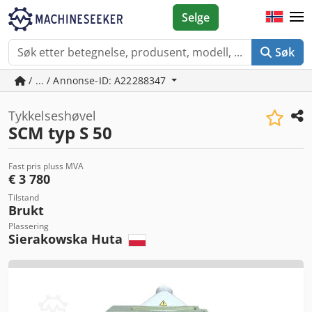
Selge
Søk
/ ... / Annonse-ID: A22288347
Tykkelseshøvel
SCM typ S 50
Fast pris pluss MVA
€ 3 780
Tilstand
Brukt
Plassering
Sierakowska Huta