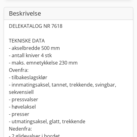
Beskrivelse
DELEKATALOG NR 7618
TEKNISKE DATA
- akselbredde 500 mm
- antall kniver 4 stk
- maks. emnetykkelse 230 mm
Ovenfra:
- tilbakeslagsklør
- innmatingsaksel, tannet, trekkende, svingbar,
sekvensiell
- pressvalser
- høvelaksel
- presser
- utmatingsaksel, glatt, trekkende
Nedenfra:
- 2 glidevalser i bordet