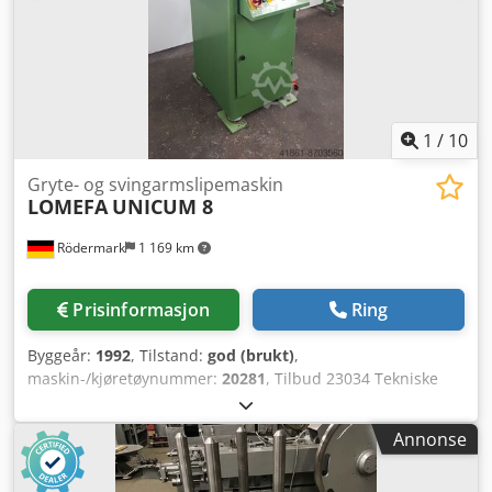
garanti og reklamasjonsrett
1
/
10
Gryte- og svingarmslipemaskin
LOMEFA
UNICUM 8
Rödermark
1 169 km
Prisinformasjon
Ring
Byggeår:
1992
, Tilstand:
god (brukt)
,
maskin-/kjøretøynummer:
20281
, Tilbud 23034 Tekniske
data: Chjdpeklxwkofx Akaja - Maks. slipe-lengde ca. 350
mm - Maks. slipe-bredde 150 mm - Maks.
Annonse
innbyggingshøyde med / uten magnet 150 / 210 mm -
Slipehodevandring ca. 200 mm - Oppspenningsflate 300 x