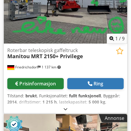
1
/
9
Roterbar teleskopisk gaffeltruck
Manitou
MRT 2150+ Privilege
Friedrichsdorf
1 137 km
Prisinformasjon
Ring
Tilstand:
brukt
, Funksjonalitet:
fullt funksjonell
, Byggeår:
2014
, driftstimer:
1 215 h
, lastekapasitet:
5 000 kg
,
løftehøyde:
20 600 mm
, drivstofftype:
diesel
, mastetype:
teleskopisk
, byggehøyde:
3 050 mm
, effekt:
110 kW
Annonse
(149,56 hk)
, gaffellengde:
1 200 mm
, egenvekt:
17 930 kg
,
total lengde:
6 780 mm
, drivtype:
Diesel
,