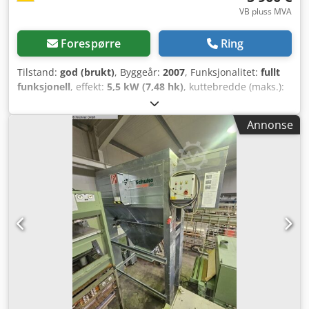
VB pluss MVA
Forespørre
Ring
Tilstand:
god (brukt)
, Byggeår:
2007
, Funksjonalitet:
fullt
funksjonell
, effekt:
5,5 kW (7,48 hk)
, kuttebredde (maks.):
1 000 mm
, sagbladets diameter:
550 mm
, helningjustering
av sagbladet:
45 °
, Utstyr:
CE-merking, dokumentasjon /
Annonse
manual, sagbladbeskyttelse
, Skjermstyring;
parallellanlegg; lagring av 20 programmer;
dobbeltrullebord 3000 mm; skjærebredde 1000 mm;
skjærehøyde 200 mm; bordforlengelse 840 mm; tre
hastigheter mulig: 3, 4, 5 o/min. Cjdpjy Nyuasfx Akasha