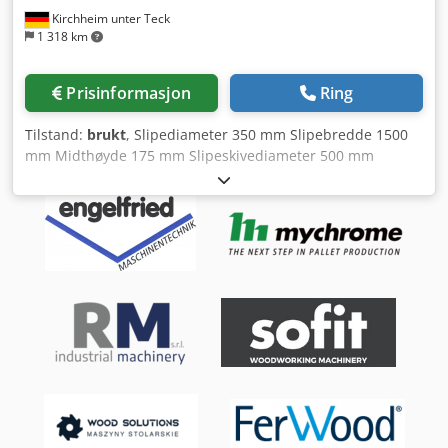
Kirchheim unter Teck
1 318 km
Prisinformasjon
Ring
Tilstand:
brukt
, Slipediameter 350 mm Slipebredde 1500
mm Midthøyde 175 mm Slipeskivediameter 500 mm
Overhalt iht. Kellenberger-retningslinjer, inkludert ny,
moderne og fremtidssikker styring. Nye servomotorer i X-
aksen og for arbeidsstykke-spindelstock. Bildet viser en
tidligere levert maskin i UR-konfigurasjon. - Betjeningen via
touchpanel er svært enkel. - Symbolikken på styrepanelet
er praktisk talt identisk med originalstyringen, slik at ingen
innkjøring er nødvendig. - Diagnostikkfunksjon med
visning av SPS-varsler og digitale I/O. -
Dresseringsfunksjon kan utvides eller tilpasses etter
kundens ønske. - På forespørsel kan arbeidsstykke-
spindelen stanses orientert. - Ny maksimal tilførsel på 40
mm, kan utvides om ønskelig. - Digitalavlesning i to akser.
Oppløsning X-akse: 0,5 μm. Alternativer: - Enkoder med