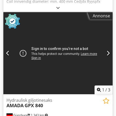
Coil innvendig diameter: min. 400 mm Cedjdx Ryyspfx
Akaoha Coil utvendig diameter: maks. 1.100 mm Coil
høyde: maks. 800 mm
Annonse
1
/
3
Hydraulisk giljotinesaks
AMADA
GPX 840
Günzburg
1 343 km