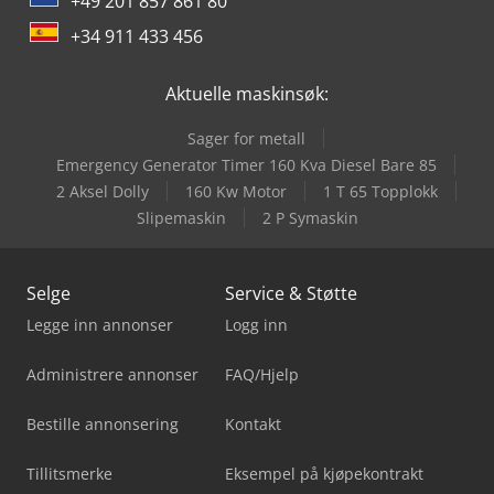
+49 201 857 861 80
+34 911 433 456
Aktuelle maskinsøk:
Sager for metall
Emergency Generator Timer 160 Kva Diesel Bare 85
2 Aksel Dolly
160 Kw Motor
1 T 65 Topplokk
Slipemaskin
2 P Symaskin
Selge
Service & Støtte
Legge inn annonser
Logg inn
Administrere annonser
FAQ/Hjelp
Bestille annonsering
Kontakt
Tillitsmerke
Eksempel på kjøpekontrakt