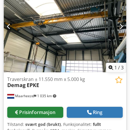
1
/
3
Traverskran ± 11.550 mm x 5.000 kg
Demag
EPKE
Maarheeze
1 035 km
Prisinformasjon
Ring
Tilstand:
svært god (brukt)
, Funksjonalitet:
fullt