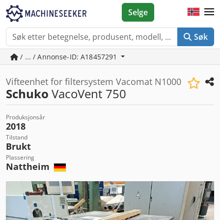
Selge
Søk
/ ... / Annonse-ID: A18457291
Vifteenhet for filtersystem Vacomat N1000
Schuko
VacoVent 750
Produksjonsår
2018
Tilstand
Brukt
Plassering
Nattheim