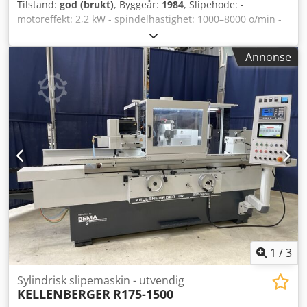
Tilstand:
god (brukt)
, Byggeår:
1984
, Slipehode: -
personbilhengere – 4 plater for å øke kontaktflaten i
motoreffekt: 2,2 kW - spindelhastighet: 1000–8000 o/min -
transportbraketten på baksiden av maskinen.
spindelhelling (A-akse): -10° til +27° -
innstillingsnøyaktighet: 1 min Cedpfovmpabsx Akajha -
Annonse
høydejustering (Y-akse): 130 mm - slaglengde (X-akse): 220
mm - oscillerende slaglengde, trinnløs justering under
oscillasjon: 0–30 mm - oscilleringsfrekvens: 30/60 1/min
Arbeidshode: - radiusinnstilling (Z-akse): 0,01–50 mm -
innstillingsnøyaktighet: 0,01 mm - tilbaketrekking av
sleiden fra slipestilling til måleposisjon: maks. 49 mm -
kryssbord, klemeoverflate: 155 x 205 mm - vandring X–Y:
hver 60 mm - maksimal svingvinkel (B-akse): 260° -
forsyningsspenning: 380 V - vekt: 1200 kg Tilbehør/valgfritt
utstyr: - justerbart slipepress - projektor fastmontert i
måleposisjon - 1 skap med tilbehør - forskjellige
slipeskiver, flenser - kjølevæsketank - dokumentasjon
Tilgjengelig på lager.
1
/
3
Sylindrisk slipemaskin - utvendig
KELLENBERGER
R175-1500