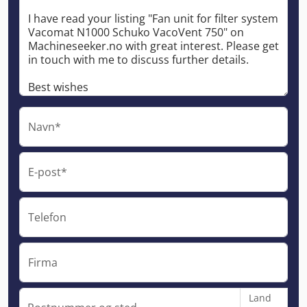
Navn*
E-post*
Telefon
Firma
Land