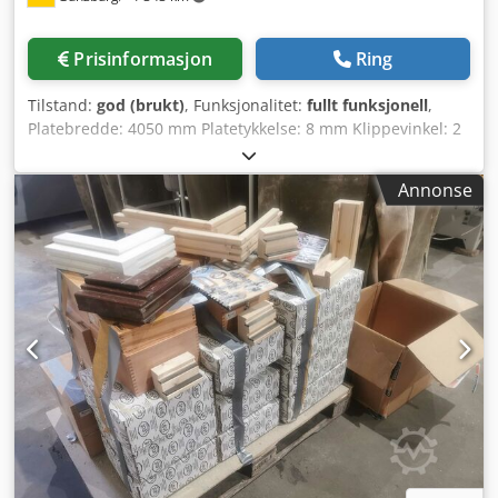
Prisinformasjon
Ring
Tilstand:
god (brukt)
, Funksjonalitet:
fullt funksjonell
,
Platebredde: 4050 mm Platetykkelse: 8 mm Klippevinkel: 2
- 10° Chsdpfxoxu Nc Is Akasa Klippehastighet: 0,053 m/s
Bordlengde: 710 mm Maskinvekt ca.: 10 100 kg
Annonse