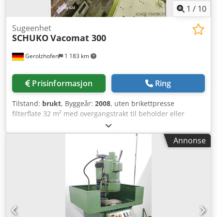
1
/
10
Sugeenhet
SCHUKO
Vacomat 300
Gerolzhofen
1 183 km
Prisinformasjon
Ring
Tilstand:
brukt
, Byggeår:
2008
, uten brikettpresse
filterflate 32 m² med overgangstrakt til beholder eller
tilkobling til cellespjeldsluse Chedpfevxlqmex Akaoa brukt,
topp stand, lite brukt Fabrikat: Schuko Type: Vacomat 300
Annonse
Byggeår: 2008 Renluftaggregat / undertrykk GS-støvtestet,
BIA-godkjent CE-typegodkjent Motor 7,5 kW
Tilkoblingsdiameter 300 mm Trykk pa. 3090 Luftmengde
5800 m³/h Styring Filtertrykkovervåker
Brannslukningsutstyr pulverapparat Nypris ca. 17.000,00
EUR Plassbehov ca. 3600 x 1590 x 2550 mm / 4400 mm
uten trakt Lagersted 97447 Gerolzhofen, fritt lastet, ikke
pakket Overleveres i den tilstand som besiktiget, uten