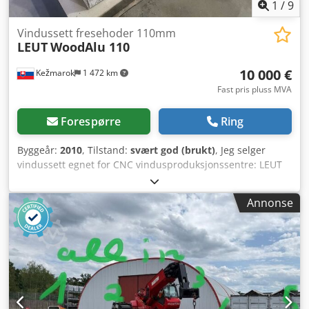
1
/
9
Vindussett fresehoder 110mm
LEUT
WoodAlu 110
10 000 €
Kežmarok
1 472 km
Fast pris pluss MVA
Forespørre
Ring
Byggeår:
2010
, Tilstand:
svært god (brukt)
, Jeg selger
vindussett egnet for CNC vindusproduksjonssentre: LEUT
tre-aluminium 110 mm Chsdpfx Aksg Tumyeaoa
Hulldiameter 50 mm. Komplett sett. Svært god stand.
Annonse
Tilgjengelig som ett sett, men mulig å kjøpe enkeltvis.