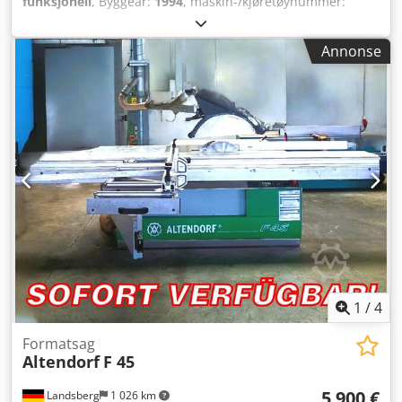
funksjonell
, Byggeår:
1994
, maskin-/kjøretøynummer:
SN1744271
, Traverskran ± 11.550 mm x 5.000 kg Chodpfxev
Ipvxe Akaea
Annonse
1
/
4
Formatsag
Altendorf
F 45
5 900 €
Landsberg
1 026 km