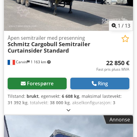
1
/
13
Åpen semitrailer med presenning
Schmitz Cargobull
Semitrailer
Curtainsider Standard
22 850 €
Carvin
1 163 km
Fast pris pluss MVA
Forespørre
Ring
Tilstand:
brukt
, egenvekt:
6 608 kg
, maksimal lastevekt:
31 392 kg
, totalvekt:
38 000 kg
, akselkonfigurasjon:
3
aksler
, første registrering:
02/2022
, lasteromslengde:
13 620 mm
, lasteplassbredde:
2 480 mm
, lasteromshøyde:
Annonse
2 700 mm
, lasteromsvolum:
91 m³
, fjæring:
luft
,
dekkstørrelse:
385/65 R22,5
, Byggeår:
2022
, Utstyr:
ABS
,