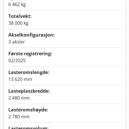
6 462 kg
Totalvekt:
38 000 kg
Akselkonfigurasjon:
3 aksler
Første registrering:
02/2025
Lasteromslengde:
13 620 mm
Lasteplassbredde:
2 480 mm
Lasteromshøyde:
2 780 mm
Lasteromsvolum: