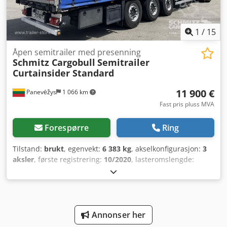
1
/
15
Åpen semitrailer med presenning
Schmitz Cargobull
Semitrailer
Curtainsider Standard
11 900 €
Panevėžys
1 066 km
Fast pris pluss MVA
Forespørre
Ring
Tilstand:
brukt
, egenvekt:
6 383 kg
, akselkonfigurasjon:
3
aksler
, første registrering:
10/2020
, lasteromslengde:
13 620 mm
, lasteplassbredde:
2 480 mm
, lasteromshøyde:
2 780 mm
, lasteromsvolum:
93 m³
, fjæring:
luft
,
dekkstørrelse:
385/65 R22,5
, akselavstand:
7 700 mm
,
Byggeår:
2020
, Utstyr:
ABS
,
Annonser her