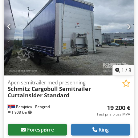
1
/
8
Åpen semitrailer med presenning
Schmitz Cargobull
Semitrailer
Curtainsider Standard
19 200 €
Batajnica - Beograd
1 908 km
Fast pris pluss MVA
Forespørre
Ring