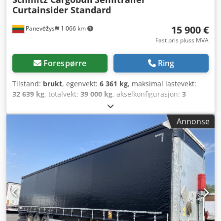
Curtainsider Standard
15 900 €
Panevėžys
1 066 km
Fast pris pluss MVA
Forespørre
Ring
Tilstand:
brukt
, egenvekt:
6 361 kg
, maksimal lastevekt:
32 639 kg
, totalvekt:
39 000 kg
, akselkonfigurasjon:
3
aksler
, første registrering:
04/2022
, lasteromslengde:
13 620 mm
, lasteplassbredde:
2 480 mm
, lasteromshøyde:
Annonse
2 700 mm
, lasteromsvolum:
91 m³
, fjæring:
luft
,
dekkstørrelse:
385/65 R22,5
, akselavstand:
7 700 mm
,
Byggeår:
2022
, Utstyr:
ABS
,