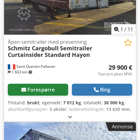
1
/
11
Åpen semitrailer med presenning
Schmitz Cargobull
Semitrailer
Curtainsider Standard Hayon
29 900 €
Saint Quentin-Fallavier
1 663 km
Fast pris pluss MVA
Forespørre
Ring
Tilstand:
brukt
, egenvekt:
7 012 kg
, totalvekt:
38 000 kg
,
akselkonfigurasjon:
3 aksler
, lasteromslengde:
13 620 mm
,
lasteplassbredde:
2 480 mm
, lasteromshøyde:
2 780 mm
,
lasteromsvolum:
93 m³
, fjæring:
luft
, dekkstørrelse:
385/65
Annonse
R22,5
, farge:
rød
, Byggeår:
2025
, girtype:
mekanisk
, Utstyr:
ABS, bakløfter
,