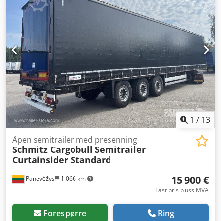
1
/
13
Åpen semitrailer med presenning
Schmitz Cargobull
Semitrailer
Curtainsider Standard
15 900 €
Panevėžys
1 066 km
Fast pris pluss MVA
Forespørre
Ring