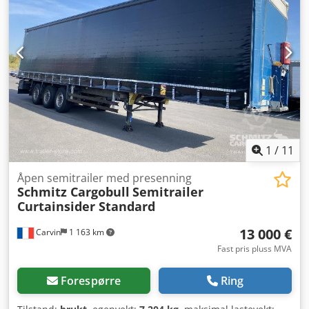
1
/
11
Åpen semitrailer med presenning
Schmitz Cargobull
Semitrailer
Curtainsider Standard
13 000 €
Carvin
1 163 km
Fast pris pluss MVA
Forespørre
Ring