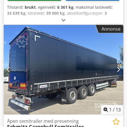
Tilstand:
brukt
, egenvekt:
6 361 kg
, maksimal lastevekt:
32 639 kg
, totalvekt:
39 000 kg
, akselkonfigurasjon:
3
aksler
, første registrering:
04/2022
, lasteromslengde:
13 620 mm
, lasteplassbredde:
2 480 mm
, lasteromshøyde:
Annonse
2 700 mm
, lasteromsvolum:
91 m³
, fjæring:
luft
,
dekkstørrelse:
385/65 R22,5
, akselavstand:
7 700 mm
,
Byggeår:
2022
, Utstyr:
ABS
,
1
/
13
Åpen semitrailer med presenning
Schmitz Cargobull
Semitrailer