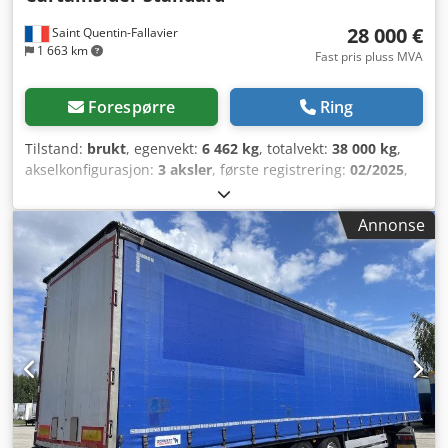
28 000 €
Saint Quentin-Fallavier
1 663 km
Fast pris pluss MVA
Forespørre
Ring
Tilstand:
brukt
, egenvekt:
6 462 kg
, totalvekt:
38 000 kg
,
akselkonfigurasjon:
3 aksler
, første registrering:
02/2025
,
lasteromslengde:
13 620 mm
, lasteplassbredde:
2 480
mm
, lasteromshøyde:
2 780 mm
, lasteromsvolum:
93 m³
,
Annonse
fjæring:
luft
, dekkstørrelse:
385/65 R22,5
, farge:
rød
,
Byggeår:
2025
, Utstyr:
ABS
,