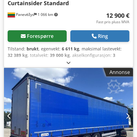
Curtainsider Standard
12 900 €
Panevėžys
1 066 km
Fast pris pluss MVA
Forespørre
Ring
Tilstand:
brukt
, egenvekt:
6 611 kg
, maksimal lastevekt:
32 389 kg
, totalvekt:
39 000 kg
, akselkonfigurasjon:
3
aksler
, første registrering:
09/2020
, lasteromslengde:
13 620 mm
, lasteplassbredde:
2 480 mm
, lasteromshøyde:
Annonse
2 780 mm
, lasteromsvolum:
93 m³
, fjæring:
luft
,
dekkstørrelse:
385/65 R22,5
, akselavstand:
7 700 mm
,
Byggeår:
2020
, Utstyr:
ABS
,