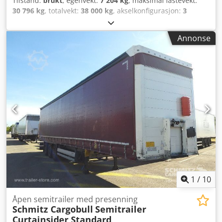
Tilstand:
brukt
, egenvekt:
7 204 kg
, maksimal lastevekt:
30 796 kg
, totalvekt:
38 000 kg
, akselkonfigurasjon:
3
aksler
, første registrering:
05/2018
, lasteromslengde:
13 620 mm
, lasteplassbredde:
2 480 mm
, lasteromshøyde:
Annonse
2 700 mm
, lasteromsvolum:
91 m³
, fjæring:
luft
,
dekkstørrelse:
385/65 R22,5
, Byggeår:
2018
, Utstyr:
ABS
,
1
/
10
Åpen semitrailer med presenning
Schmitz Cargobull
Semitrailer
Curtainsider Standard