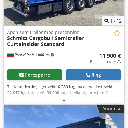
1
/
12
Åpen semitrailer med presenning
Schmitz Cargobull
Semitrailer
Curtainsider Standard
11 900 €
Panevėžys
1 066 km
Fast pris pluss MVA
Forespørre
Ring
Tilstand:
brukt
, egenvekt:
6 383 kg
, maksimal lastevekt:
32 617 kg
, totalvekt:
39 000 kg
, akselkonfigurasjon:
3
aksler
, første registrering:
09/2020
, lasteromslengde:
13 620 mm
, lasteplassbredde:
2 480 mm
, lasteromshøyde:
Annonse
2 780 mm
, lasteromsvolum:
93 m³
, fjæring:
luft
,
dekkstørrelse:
385/65 R22,5
, akselavstand:
7 700 mm
,
Byggeår:
2020
, Utstyr:
ABS
,